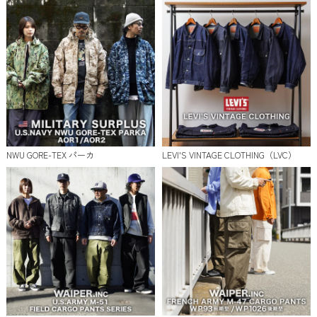
NWU GORE-TEX パーカ
LEVI'S VINTAGE CLOTHING（LVC）