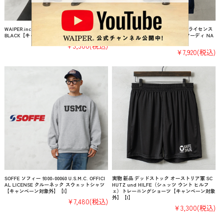
WAIPER.inc 男性用 ジャケットコートハンガー
新品 米軍 U.S.NAVY オフィシャルライセンス
BLACK【キャンペーン対象外】【T】
トレーニング スウェット ジップ フーディ NA
VY【キャンペーン対象外】【I】
¥3,300
(税込)
¥7,920
(税込)
SOFFE ソフィー 9300-00060 U.S.M.C. OFFICI
実物 新品 デッドストック オーストリア軍 SC
AL LICENSE クルーネック スウェットシャツ
HUTZ und HILFE（シュッツ ウント ヒルフ
【キャンペーン対象外】【I】
ェ）トレーニングショーツ【キャンペーン対象
外】【I】
¥7,480
(税込)
¥3,300
(税込)