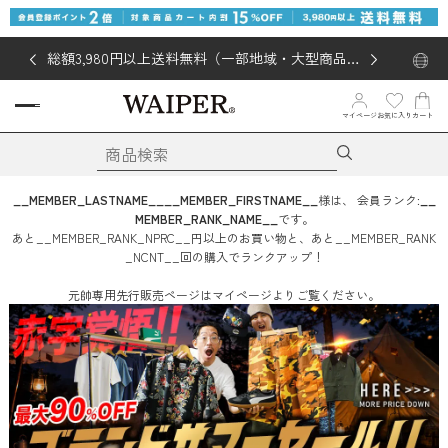
総額3,980円以上送料無料（一部地域・大型商品対
象外あり）
お気に入り
マイページ
カート
__MEMBER_LASTNAME__
__MEMBER_FIRSTNAME__
様は、
会員ランク:
__
MEMBER_RANK_NAME__
です。
あと
__MEMBER_RANK_NPRC__
円
以上のお買い物と、あと
__MEMBER_RANK
_NCNT__
回
の購入でランクアップ！
元帥専用先行販売ページはマイページよりご覧ください。