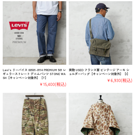
Levi’s リーバイス 00501-0114 PREMIUM 501 レ
実物 USED フランス軍 ビンテージ アーモ シ
ギュラーストレート デニムパンツ STONE WA
ョルダーバッグ【キャンペーン対象外】【I】
SH【キャンペーン対象外】【T】
¥6,930
(税込)
¥15,400
(税込)