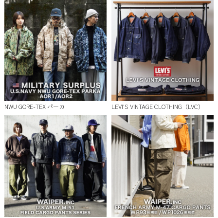
NWU GORE-TEX パーカ
LEVI'S VINTAGE CLOTHING（LVC）