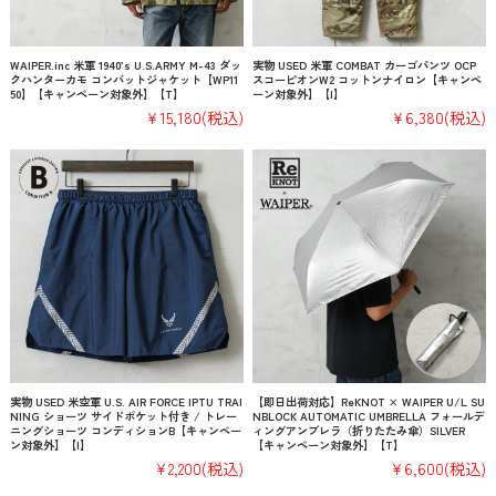
WAIPER.inc 米軍 1940’s U.S.ARMY M-43 ダッ
実物 USED 米軍 COMBAT カーゴパンツ OCP
クハンターカモ コンバットジャケット【WP11
スコーピオンW2 コットンナイロン【キャンペ
50】【キャンペーン対象外】【T】
ーン対象外】【I】
¥15,180
(税込)
¥6,380
(税込)
実物 USED 米空軍 U.S. AIR FORCE IPTU TRAI
【即日出荷対応】ReKNOT × WAIPER U/L SU
NING ショーツ サイドポケット付き / トレー
NBLOCK AUTOMATIC UMBRELLA フォールデ
ニングショーツ コンディションB【キャンペー
ィングアンブレラ（折りたたみ傘）SILVER
ン対象外】【I】
【キャンペーン対象外】【T】
¥2,200
(税込)
¥6,600
(税込)