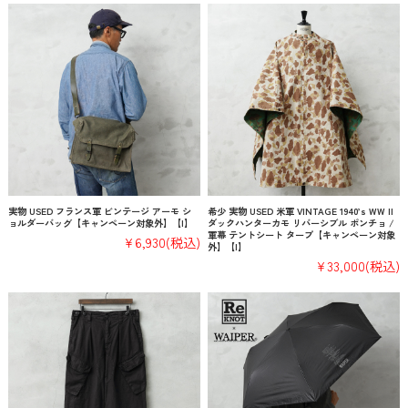
実物 USED フランス軍 ビンテージ アーモ シ
希少 実物 USED 米軍 VINTAGE 1940’s WW II
ョルダーバッグ【キャンペーン対象外】【I】
ダックハンターカモ リバーシブル ポンチョ /
軍幕 テントシート タープ【キャンペーン対象
¥6,930
(税込)
外】【I】
¥33,000
(税込)