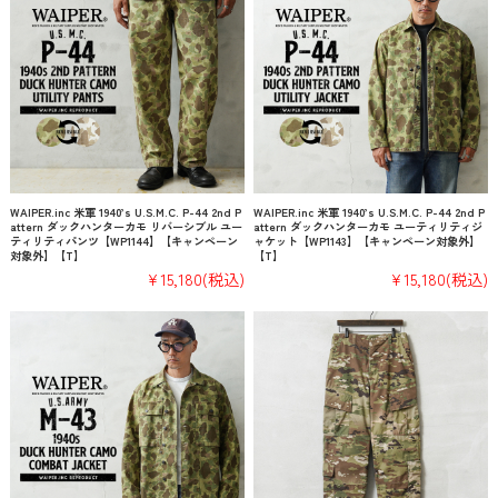
WAIPER.inc 米軍 1940’s U.S.M.C. P-44 2nd P
WAIPER.inc 米軍 1940’s U.S.M.C. P-44 2nd P
attern ダックハンターカモ リバーシブル ユー
attern ダックハンターカモ ユーティリティジ
ティリティパンツ【WP1144】【キャンペーン
ャケット【WP1143】【キャンペーン対象外】
対象外】【T】
【T】
¥15,180
(税込)
¥15,180
(税込)