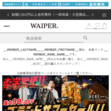
総額3,980円以上送料無料（一部地域・大型商品対
象外あり）
お気に入り
マイページ
カート
__MEMBER_LASTNAME__
__MEMBER_FIRSTNAME__
様は、
会員ランク:
__
MEMBER_RANK_NAME__
です。
あと
__MEMBER_RANK_NPRC__
円
以上のお買い物と、あと
__MEMBER_RANK
_NCNT__
回
の購入でランクアップ！
元帥専用先行販売ページはマイページよりご覧ください。