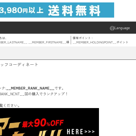
Language
ちは、
保有ポイント：
BER_LASTNAME__ __MEMBER_FIRSTNAME__
様
__MEMBER_HOLDINGPOINT__
ポイント
ッフコーディネート
ク:
__MEMBER_RANK_NAME__
です。
RANK_NCNT__
回
の購入でランクアップ！
覧ください。