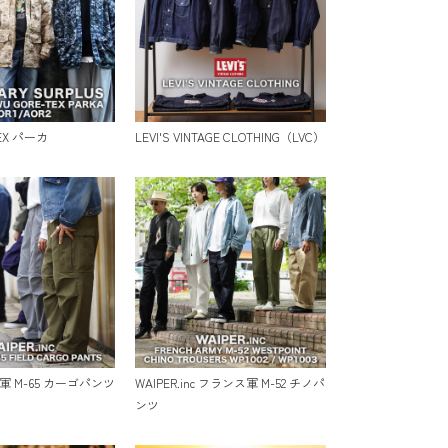
TEX パーカ
LEVI'S VINTAGE CLOTHING（LVC）
 米軍 M-65 カーゴパンツ
WAIPER.inc フランス軍 M-52 チノパ
ンツ