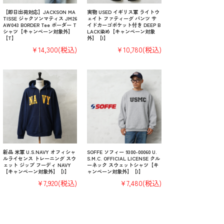
【即日出荷対応】JACKSON MA
実物 USED イギリス軍 ライトウ
TISSE ジャクソンマティス JM26
ェイト ファティーグ パンツ サ
AW043 BORDER Tee ボーダー T
イドカーゴポケット付き DEEP B
シャツ【キャンペーン対象外】
LACK染め【キャンペーン対象
【T】
外】【I】
¥14,300
(税込)
¥10,780
(税込)
新品 米軍 U.S.NAVY オフィシャ
SOFFE ソフィー 9300-00060 U.
ルライセンス トレーニング スウ
S.M.C. OFFICIAL LICENSE クル
ェット ジップ フーディ NAVY
ーネック スウェットシャツ【キ
【キャンペーン対象外】【I】
ャンペーン対象外】【I】
¥7,920
(税込)
¥7,480
(税込)