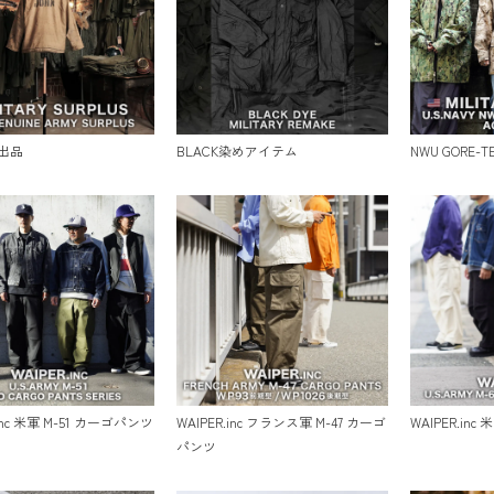
出品
BLACK染めアイテム
NWU GORE-
.inc 米軍 M-51 カーゴパンツ
WAIPER.inc フランス軍 M-47 カーゴ
WAIPER.inc
パンツ