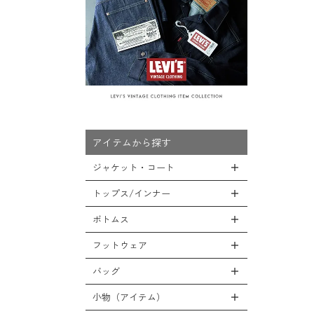
アイテムから探す
ジャケット・コート
トップス/インナー
全てのジャケット・コート
LEVEL7
ボトムス
全てのトップス/インナー
フライトジャケット
Tシャツ
フットウェア
全てのボトムス
M-65ジャケット
シャツ
カーゴパンツ
バッグ
全てのフットウェア
デッキジャケット
スウェット/パーカー
デニムパンツ
ブーツ
小物（アイテム）
全てのバッグ
タンカースジャケット
セーター/カーディガン
チノ，ワークパンツ