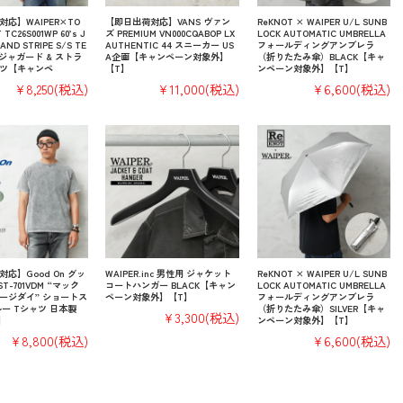
応】WAIPER×TO
【即日出荷対応】VANS ヴァン
ReKNOT × WAIPER U/L SUNB
TC26S001WP 60’s J
ズ PREMIUM VN000CQABOP LX
LOCK AUTOMATIC UMBRELLA
AND STRIPE S/S TE
AUTHENTIC 44 スニーカー US
フォールディングアンブレラ
S ジャガード & ストラ
A企画【キャンペーン対象外】
（折りたたみ傘）BLACK【キャ
ャツ【キャンペ
【T】
ンペーン対象外】【T】
¥8,250
(税込)
¥11,000
(税込)
¥6,600
(税込)
応】Good On グッ
WAIPER.inc 男性用 ジャケット
ReKNOT × WAIPER U/L SUNB
T-701VDM “マック
コートハンガー BLACK【キャン
LOCK AUTOMATIC UMBRELLA
ージダイ” ショートス
ペーン対象外】【T】
フォールディングアンブレラ
ー Tシャツ 日本製
（折りたたみ傘）SILVER【キャ
¥3,300
(税込)
】
ンペーン対象外】【T】
¥8,800
(税込)
¥6,600
(税込)