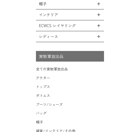
シューズ・スニーカー
リュックサック
帽子
コート
全ての小物（アイテム）
ベスト
ファティーグパンツ
サンダル
ショルダーバッグ
ソフトシェルジャケット
グローブ（手袋）
インテリア
タンクトップ
全ての帽子
ナイロンパンツ
レインシューズ・ブーツ
ヘルメットバッグ
フリースジャケット
防寒物（ネックウォーマーetc）
キャップ
ECWCS レイヤリング
スウェットパンツ
全てのインテリア
ソックス/靴下
メッセンジャーバッグ
レザーアウター
傘/ポンチョ
ハット
ショートパンツ
デスク、椅子、家具
レディース
全てのECWCS
トートバッグ
ジャケットライナー
ミリタリーウォッチ
ニット帽（ビーニー）
アンダー（下着）
シュラフ/ブランケット/etc
ライトベースレイヤー Level.1
ウエストバッグ/ボディバッグ
デニムジャケット
全てのレディース
財布・小銭入れ・キーケース
ベレー帽
ボックス/ガソリン缶/etc
ミッドベースレイヤー Level.2
実物軍放出品
ダッフルバッグ
モッズコート
サングラス・ゴーグル
ハンチング
生地・テントシェル
フリースレイヤー Level.3
ボストンバッグ
ベルト
全ての実物軍放出品
キャスケット
ウィンドレイヤー Level.4
ポーチ/ケース/etc
食器/ボトル/etc
アウター
その他
ソフトシェルレイヤー Level.5
スーツケース/キャリーバッグ
ミリタリー雑貨
トップス
ハードシェルレイヤー Level.6
ビジネスバッグ
ライト/懐中電灯/etc
ボトムス
アウターレイヤー Level.7
ロープ/コード/etc
ブーツ/シューズ
タオル/ハンカチ/etc
バッグ
その他の小物
帽子
雑貨/インテリア/その他