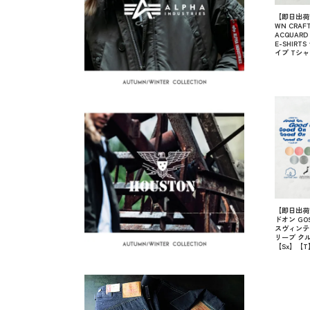
【即日出荷対
WN CRAFT 
ACQUARD 
E-SHIRT
イプ Tシ
【即日出荷対
ドオン GOS
スヴィンテ
リーブ クル
【Sx】【T