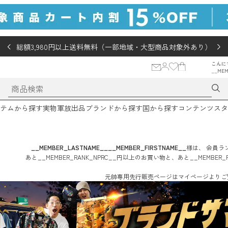
総額3,980円以上送料無料（一部地域・大型商品対象外あり）
こんに
__MEM
テムから探す
実物軍放出品
ブランドから探す
国から探す
コンテンツ
スタ
__MEMBER_LASTNAME__
__MEMBER_FIRSTNAME__
様は、
会員ラン
あと
__MEMBER_RANK_NPRC__
円
以上のお買い物と、あと
__MEMBER_
元帥専用先行販売ページはマイページよりご