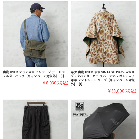
実物 USED フランス軍 ビンテージ アーモ シ
希少 実物 USED 米軍 VINTAGE 1940’s WW II
ョルダーバッグ【キャンペーン対象外】【I】
ダックハンターカモ リバーシブル ポンチョ /
軍幕 テントシート タープ【キャンペーン対象
¥6,930
(税込)
外】【I】
¥33,000
(税込)