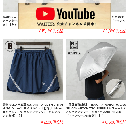
WAIPER.inc 米軍 1940’s U.S.ARMY M-43 ダッ
実物 USED 米軍 COMBAT カーゴパンツ OCP
クハンターカモ コンバットジャケット【WP11
スコーピオンW2 コットンナイロン【キャンペ
50】【キャンペーン対象外】【T】
ーン対象外】【I】
¥15,180
(税込)
¥6,380
(税込)
実物 USED 米空軍 U.S. AIR FORCE IPTU TRAI
【即日出荷対応】ReKNOT × WAIPER U/L SU
NING ショーツ サイドポケット付き / トレー
NBLOCK AUTOMATIC UMBRELLA フォールデ
ニングショーツ コンディションB【キャンペー
ィングアンブレラ（折りたたみ傘）SILVER
ン対象外】【I】
【キャンペーン対象外】【T】
¥2,200
(税込)
¥6,600
(税込)