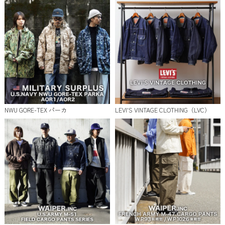
NWU GORE-TEX パーカ
LEVI'S VINTAGE CLOTHING（LVC）