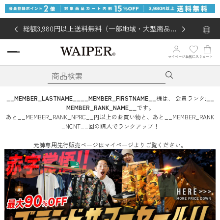
総額3,980円以上送料無料（一部地域・大型商品対
象外あり）
お気に入り
マイページ
カート
__MEMBER_LASTNAME__
__MEMBER_FIRSTNAME__
様は、
会員ランク:
__
MEMBER_RANK_NAME__
です。
あと
__MEMBER_RANK_NPRC__
円
以上のお買い物と、あと
__MEMBER_RANK
_NCNT__
回
の購入でランクアップ！
元帥専用先行販売ページはマイページよりご覧ください。