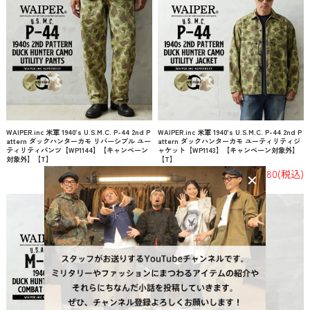
WAIPER.inc 米軍 1940’s U.S.M.C. P-44 2nd P
WAIPER.inc 米軍 1940’s U.S.M.C. P-44 2nd P
attern ダックハンターカモ リバーシブル ユー
attern ダックハンターカモ ユーティリティジ
ティリティパンツ【WP1144】【キャンペーン
ャケット【WP1143】【キャンペーン対象外】
対象外】【T】
【T】
¥15,180
(税込)
¥15,180
(税込)