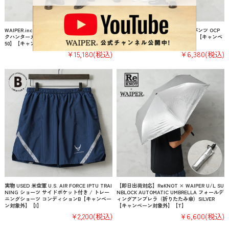
WAIPER.inc 米軍 1940’s U.S.ARMY M-43 ダッ
実物 USED 米軍 COMBAT カーゴパンツ OCP
クハンターカモ コンバットジャケット【WP11
スコーピオンW2 コットンナイロン【キャンペ
50】【キャンペーン対象外】【T】
ーン対象外】【I】
¥15,180
(税込)
¥6,380
(税込)
実物 USED 米空軍 U.S. AIR FORCE IPTU TRAI
【即日出荷対応】ReKNOT × WAIPER U/L SU
NING ショーツ サイドポケット付き / トレー
NBLOCK AUTOMATIC UMBRELLA フォールデ
ニングショーツ コンディションB【キャンペー
ィングアンブレラ（折りたたみ傘）SILVER
ン対象外】【I】
【キャンペーン対象外】【T】
¥2,200
(税込)
¥6,600
(税込)