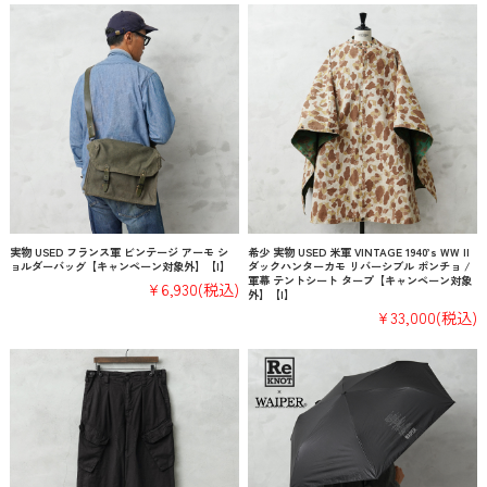
実物 USED フランス軍 ビンテージ アーモ シ
希少 実物 USED 米軍 VINTAGE 1940’s WW II
ョルダーバッグ【キャンペーン対象外】【I】
ダックハンターカモ リバーシブル ポンチョ /
軍幕 テントシート タープ【キャンペーン対象
¥6,930
(税込)
外】【I】
¥33,000
(税込)