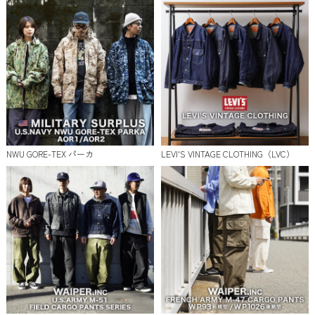
NWU GORE-TEX パーカ
LEVI'S VINTAGE CLOTHING（LVC）