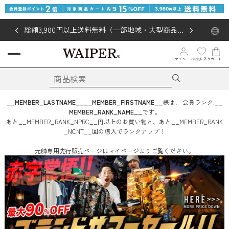
総額3,980円以上送料無料（一部地域・大型商品対
象外あり）
お気に入り
マイページ
カート
__MEMBER_LASTNAME__
__MEMBER_FIRSTNAME__
様は、
会員ランク:
__
MEMBER_RANK_NAME__
です。
あと
__MEMBER_RANK_NPRC__
円
以上のお買い物と、あと
__MEMBER_RANK
_NCNT__
回
の購入でランクアップ！
元帥専用先行販売ページはマイページよりご覧ください。