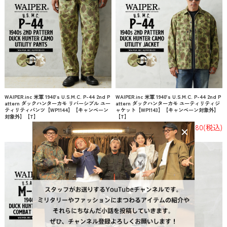
WAIPER.inc 米軍 1940’s U.S.M.C. P-44 2nd P
WAIPER.inc 米軍 1940’s U.S.M.C. P-44 2nd P
attern ダックハンターカモ リバーシブル ユー
attern ダックハンターカモ ユーティリティジ
ティリティパンツ【WP1144】【キャンペーン
ャケット【WP1143】【キャンペーン対象外】
対象外】【T】
【T】
¥15,180
(税込)
¥15,180
(税込)