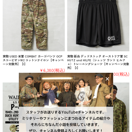
実物 USED 米軍 COMBAT カーゴパンツ OCP
実物 新品 デッドストック オーストリア軍 SC
スコーピオンW2 コットンナイロン【キャンペ
HUTZ und HILFE（シュッツ ウント ヒルフ
ーン対象外】【I】
ェ）トレーニングショーツ【キャンペーン対象
外】【I】
¥6,380
(税込)
¥3,300
(税込)