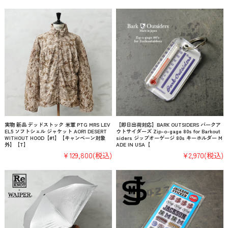
実物 新品 デッドストック 米軍 PTG MRS LEV
【即日出荷対応】BARK OUTSIDERS バークア
EL5 ソフトシェル ジャケット AOR1 DESERT
ウトサイダーズ Zip-o-gage 80s for Barkout
WITHOUT HOOD【#1】【キャンペーン対象
siders ジップオーゲージ 80s キーホルダー M
外】【T】
ADE IN USA【
¥129,800
(税込)
¥2,970
(税込)