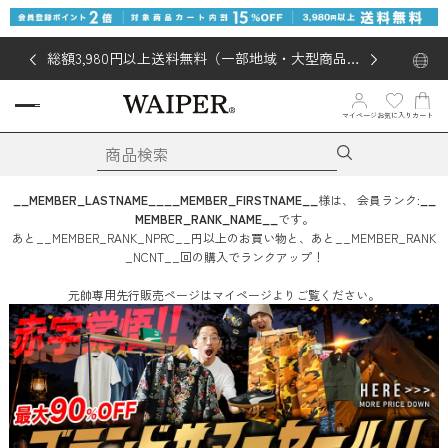
総額3,980円以上送料無料（一部地域・大型商品対
象外あり）
お気に入り
マイページ
カート
__MEMBER_LASTNAME__
__MEMBER_FIRSTNAME__
様は、
会員ランク:
__
MEMBER_RANK_NAME__
です。
あと
__MEMBER_RANK_NPRC__
円
以上のお買い物と、あと
__MEMBER_RANK
_NCNT__
回
の購入でランクアップ！
元帥専用先行販売ページはマイページよりご覧ください。