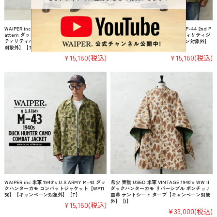
WAIPER.inc 米軍 1940’s U.S.M.C. P-44 2nd P
WAIPER.inc 米軍 1940’s U.S.M.C. P-44 2nd P
attern ダックハンターカモ リバーシブル ユー
attern ダックハンターカモ ユーティリティジ
ティリティパンツ【WP1144】【キャンペーン
ャケット【WP1143】【キャンペーン対象外】
対象外】【T】
【T】
¥15,180
(税込)
¥15,180
(税込)
WAIPER.inc 米軍 1940’s U.S.ARMY M-43 ダッ
希少 実物 USED 米軍 VINTAGE 1940’s WW II
クハンターカモ コンバットジャケット【WP11
ダックハンターカモ リバーシブル ポンチョ /
50】【キャンペーン対象外】【T】
軍幕 テントシート タープ【キャンペーン対象
外】【I】
¥15,180
(税込)
¥33,000
(税込)