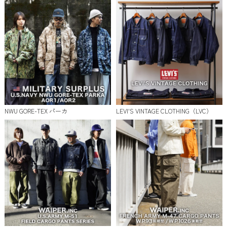
NWU GORE-TEX パーカ
LEVI'S VINTAGE CLOTHING（LVC）