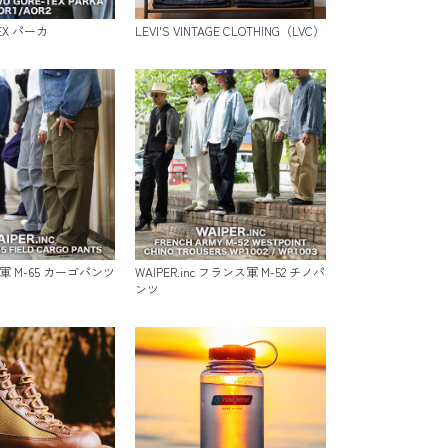
TEX パーカ
LEVI'S VINTAGE CLOTHING（LVC）
 米軍 M-65 カーゴパンツ
WAIPER.inc フランス軍 M-52 チノパ
ンツ