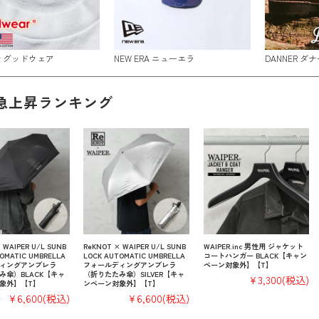
ar グッドウェア
NEW ERA ニューエラ
DANNER ダナ
急上昇ランキング
 WAIPER U/L SUNB
ReKNOT × WAIPER U/L SUNB
WAIPER.inc 男性用 ジャケット
OMATIC UMBRELLA
LOCK AUTOMATIC UMBRELLA
コートハンガー BLACK【キャン
ィングアンブレラ
フォールディングアンブレラ
ペーン対象外】【T】
み傘）BLACK【キャ
（折りたたみ傘）SILVER【キャ
¥3,300
(税込)
象外】【T】
ンペーン対象外】【T】
¥6,600
(税込)
¥6,600
(税込)