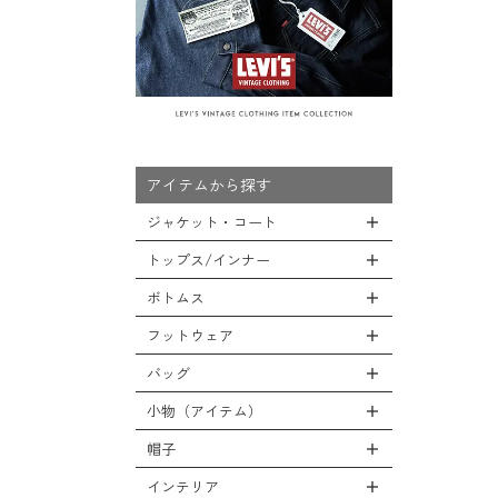
アイテムから探す
ジャケット・コート
トップス/インナー
全てのジャケット・コート
LEVEL7
ボトムス
全てのトップス/インナー
フライトジャケット
Tシャツ
フットウェア
全てのボトムス
M-65ジャケット
シャツ
カーゴパンツ
バッグ
全てのフットウェア
デッキジャケット
スウェット/パーカー
デニムパンツ
ブーツ
小物（アイテム）
タンカースジャケット
全てのバッグ
セーター/カーディガン
チノ，ワークパンツ
シューズ・スニーカー
コート
リュックサック
帽子
ベスト
全ての小物（アイテム）
ファティーグパンツ
サンダル
ソフトシェルジャケット
ショルダーバッグ
タンクトップ
グローブ（手袋）
インテリア
ナイロンパンツ
全ての帽子