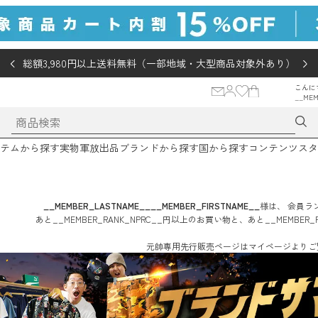
総額3,980円以上送料無料（一部地域・大型商品対象外あり）
こんに
__MEM
テムから探す
実物軍放出品
ブランドから探す
国から探す
コンテンツ
スタ
__MEMBER_LASTNAME__
__MEMBER_FIRSTNAME__
様は、
会員ラン
あと
__MEMBER_RANK_NPRC__
円
以上のお買い物と、あと
__MEMBER_
元帥専用先行販売ページはマイページよりご