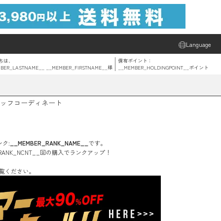
Language
ちは、
保有ポイント：
BER_LASTNAME__ __MEMBER_FIRSTNAME__
様
__MEMBER_HOLDINGPOINT__
ポイント
ッフコーディネート
ク:
__MEMBER_RANK_NAME__
です。
RANK_NCNT__
回
の購入でランクアップ！
覧ください。