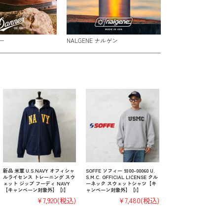
ー
NALGENE ナルゲン
新品 米軍 U.S.NAVY オフィシャ
SOFFE ソフィー 9300-00060 U.
ルライセンス トレーニング スウ
S.M.C. OFFICIAL LICENSE クル
ェット ジップ フーディ NAVY
ーネック スウェットシャツ【キ
【キャンペーン対象外】【I】
ャンペーン対象外】【I】
¥7,920
(税込)
¥7,480
(税込)