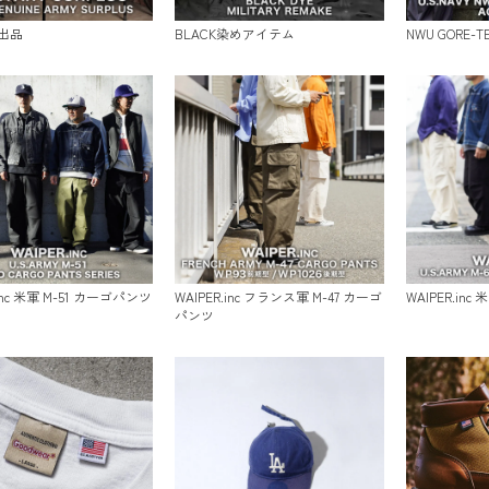
出品
BLACK染めアイテム
NWU GORE-
.inc 米軍 M-51 カーゴパンツ
WAIPER.inc フランス軍 M-47 カーゴ
WAIPER.inc
パンツ