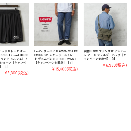
 デッドストック オー
Levi’s リーバイス 00501-0114 PR
実物 USED フランス軍 ビンテー
CHUTZ und HILFE
EMIUM 501 レギュラーストレー
ジ アーモ ショルダーバッグ【キ
 ウント ヒルフェ）ト
ト デニムパンツ STONE WASH
ャンペーン対象外】【I】
ショーツ【キャンペ
【キャンペーン対象外】【T】
¥6,930
(税込)
】【I】
¥15,400
(税込)
¥3,300
(税込)