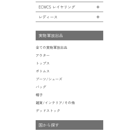
レインシューズ・ブーツ
フリースジャケット
ヘルメットバッグ
防寒物（ネックウォーマーetc）
スウェットパンツ
キャップ
ECWCS レイヤリング
ソックス/靴下
全てのインテリア
レザーアウター
メッセンジャーバッグ
傘/ポンチョ
ショートパンツ
ハット
デスク、椅子、家具
レディース
ジャケットライナー
トートバッグ
全てのECWCS
ミリタリーウォッチ
アンダー（下着）
ニット帽（ビーニー）
シュラフ/ブランケット/etc
デニムジャケット
ウエストバッグ/ボディバッグ
ライトベースレイヤー Level.1
財布・小銭入れ・キーケース
全てのレディース
ベレー帽
ボックス/ガソリン缶/etc
モッズコート
ダッフルバッグ
ミッドベースレイヤー Level.2
実物軍放出品
サングラス・ゴーグル
ハンチング
生地・テントシェル
ボストンバッグ
フリースレイヤー Level.3
ベルト
キャスケット
全ての実物軍放出品
ポーチ/ケース/etc
ウィンドレイヤー Level.4
食器/ボトル/etc
その他
アウター
スーツケース/キャリーバッグ
ソフトシェルレイヤー Level.5
ミリタリー雑貨
トップス
ビジネスバッグ
ハードシェルレイヤー Level.6
ライト/懐中電灯/etc
ボトムス
アウターレイヤー Level.7
ロープ/コード/etc
ブーツ/シューズ
タオル/ハンカチ/etc
バッグ
その他の小物
帽子
雑貨/インテリア/その他
デッドストック
国から探す