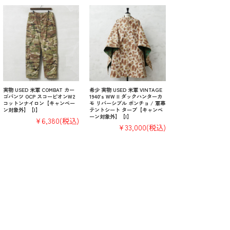
実物 USED 米軍 COMBAT カー
希少 実物 USED 米軍 VINTAGE
ゴパンツ OCP スコーピオンW2
1940’s WW II ダックハンターカ
コットンナイロン【キャンペー
モ リバーシブル ポンチョ / 軍幕
ン対象外】【I】
テントシート タープ【キャンペ
ーン対象外】【I】
¥6,380
(税込)
¥33,000
(税込)