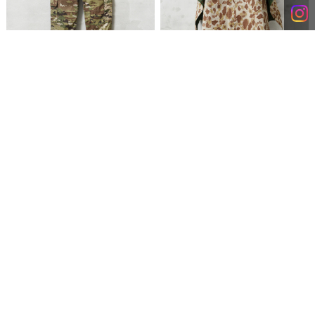
実物 USED 米軍 COMBAT カーゴパンツ OCP
希少 実物 USED 米軍 VINTAGE 1940’s WW II
スコーピオンW2 コットンナイロン【キャンペ
ダックハンターカモ リバーシブル ポンチョ /
ーン対象外】【I】
軍幕 テントシート タープ【キャンペーン対象
外】【I】
¥6,380
(税込)
¥33,000
(税込)
CUSTOMER SERVICE
SHOPPING GUIDE