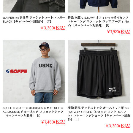
WAIPER.inc 男性用 ジャケットコートハンガー
新品 米軍 U.S.NAVY オフィシャルライセンス
BLACK【キャンペーン対象外】【T】
トレーニング スウェット ジップ フーディ NA
VY【キャンペーン対象外】【I】
¥3,300
(税込)
¥7,920
(税込)
SOFFE ソフィー 9300-00060 U.S.M.C. OFFICI
実物 新品 デッドストック オーストリア軍 SC
AL LICENSE クルーネック スウェットシャツ
HUTZ und HILFE（シュッツ ウント ヒルフ
【キャンペーン対象外】【I】
ェ）トレーニングショーツ【キャンペーン対象
外】【I】
¥7,480
(税込)
¥3,300
(税込)