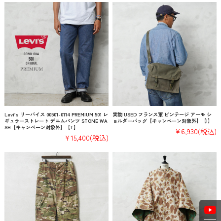
Levi’s リーバイス 00501-0114 PREMIUM 501 レ
実物 USED フランス軍 ビンテージ アーモ シ
ギュラーストレート デニムパンツ STONE WA
ョルダーバッグ【キャンペーン対象外】【I】
SH【キャンペーン対象外】【T】
¥6,930
(税込)
¥15,400
(税込)