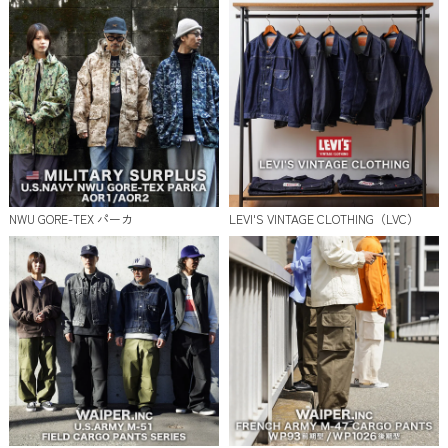
NWU GORE-TEX パーカ
LEVI'S VINTAGE CLOTHING（LVC）