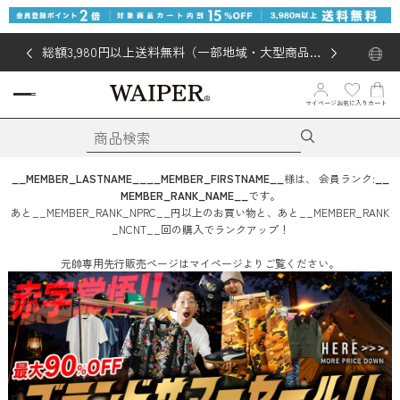
総額3,980円以上送料無料（一部地域・大型商品対
象外あり）
お気に入り
マイページ
カート
__MEMBER_LASTNAME__
__MEMBER_FIRSTNAME__
様は、
会員ランク:
__
MEMBER_RANK_NAME__
です。
あと
__MEMBER_RANK_NPRC__
円
以上のお買い物と、あと
__MEMBER_RANK
_NCNT__
回
の購入でランクアップ！
元帥専用先行販売ページはマイページよりご覧ください。