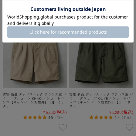
5.0
4.5
（
1
）
（
21
）
件
件
実物 新品 デッドストック フランス軍 バ
実物 新品 デッドストック フランス軍 バ
ミューダショーツ KHAKI / ショートパ
ミューダショーツ OLIVE / ショートパ
ンツ【キャンペーン対象外】【I】 ミリ
ンツ【キャンペーン対象外】【I】 ミリ
タリー
タリー
¥5,280
(税込)
¥5,280
(税込)
4.9
4.8
（
23
）
（
41
）
件
件