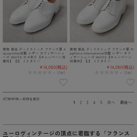
実物 新品 デッドストック フランス軍 A
実物 新品 デッドストック フランス軍 M
rgueyrolles社製 レザー オフィサーシュ
agForce International社製 レザー オフ
ーズ WHITE ロゴあり【キャンペーン対
ィサーシューズ WHITE【キャンペーン
象外】【I】 ミリタリー
対象外】【I】 ミリタリー
¥14,080
(税込)
¥14,080
(税込)
-
-
（
0
）
（
0
）
件
件
477件中1件～40件を表示
1
2
3
4
5
次へ
最後へ
ユーロヴィンテージの頂点に君臨する「フランス