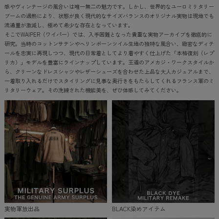
感やヴィンテージの風合いは唯一無二の魅力です。しかし、世界的なユーロミリタリー
ブームの過熱により、状態が良く現代的なサイズバランスのオリジナル実物は現地でも
流通量が激減し、極めて希少な存在となっています。
そこでWAIPER（ワイパー）では、入手困難となった貴重な実物アーカイブを徹底的に
研究。当時のコットンサテンやヘリンボーンツイル生地の独特な風合い、緻密なディテ
ールを忠実に再現しつつ、現代の日常着としてより着やすく仕上げた「本格復刻（レプ
リカ）」モデルを豊富にラインナップしています。王道のアメカジ・ワークスタイルか
ら、クリーンなドレスシャツやレザーシューズを合わせた上品な大人カジュアルまで、
一着取り入れるだけでスタイリングに見事な奥行きをもたらしてくれるフランス軍のミ
リタリーウェア。その洗練された機能美を、ぜひ体感してみてください。
実物軍放出品
BLACK染めアイテム