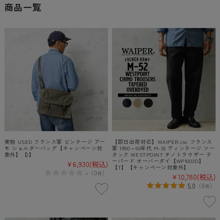
商品一覧
実物 USED フランス軍 ビンテージ アー
【即日出荷対応】WAIPER.inc フランス
モ ショルダーバッグ【キャンペーン対
軍 1950～60年代 M-52 ヴィンテージ ツー
象外】【I】
タック WESTPOINT チノトラウザー テ
ーパード オーバーダイ【WP1003D】
¥6,930
(税込)
【T】【キャンペーン対象外】
-
（
0
）
件
¥10,780
(税込)
5.0
（
8
）
件