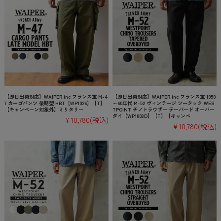
【即日出荷対応】WAIPER.inc フランス軍 M-4
【即日出荷対応】WAIPER.inc フランス軍 1950
7 カーゴパンツ 後期型 HBT【WP1026】【T】
～60年代 M-52 ヴィンテージ ツータック WES
【キャンペーン対象外】ミリタリー
TPOINT チノトラウザー テーパード オーバー
ダイ【WP1003D】【T】【キャンペ
¥10,780
(税込)
¥10,780
(税込)