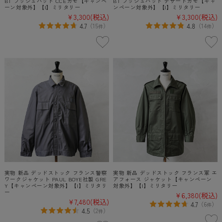
BT ブッシュハット CCEカモ【キャンペ
BT ブッシュハット デザートカモ【キャ
ーン対象外】【I】ミリタリー
ンペーン対象外】【I】ミリタリー
¥3,300
(税込)
¥3,300
(税込)
4.7
4.8
（
15
）
（
14
）
件
件
実物 新品 デッドストック フランス警察
実物 新品 デッドストック フランス軍 エ
ワークジャケット PAUL BOYE社製 GRE
アフォース ジャケット【キャンペーン
Y【キャンペーン対象外】【I】ミリタリ
対象外】【I】ミリタリー
ー
¥6,380
(税込)
¥7,480
(税込)
4.7
（
6
）
件
4.5
（
2
）
件