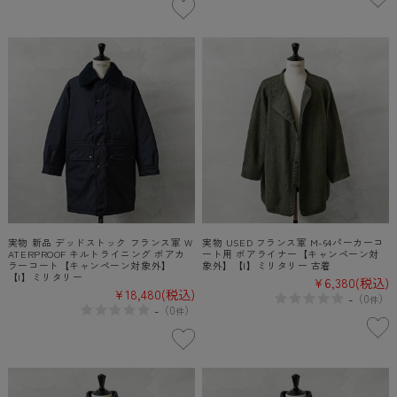
実物 新品 デッドストック フランス軍 W
実物 USED フランス軍 M-64パーカーコ
ATERPROOF キルトライニング ボアカ
ート用 ボアライナー【キャンペーン対
ラーコート【キャンペーン対象外】
象外】【I】ミリタリー 古着
【I】ミリタリー
¥6,380
(税込)
¥18,480
(税込)
-
（
0
）
件
-
（
0
）
件