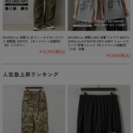
WAIPER.inc 米軍 M-65 フィールドカーゴパン
WAIPER.inc 実物 USED 米軍 リメイク BEETH
ツ 初期型【WP111】【キャンペーン対象外】
OVEN ILLUSTRATED IPFU ARMY ショートス
【R】ミリタリー
リーブ 半袖 Tシャツ【キャンペーン対象外】
【TB】 古着
¥10,780
(税込)
¥5,940
(税込)
人気急上昇ランキング