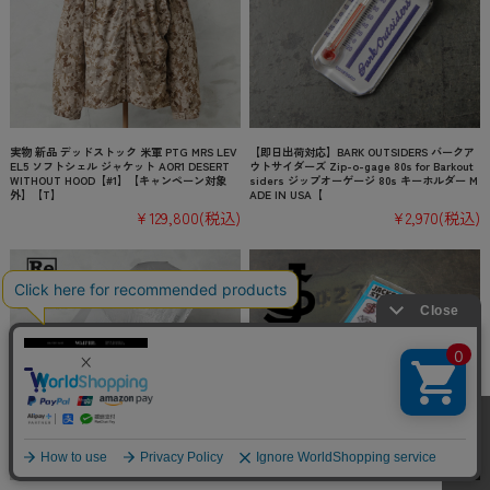
実物 新品 デッドストック 米軍 PTG MRS LEV
【即日出荷対応】BARK OUTSIDERS バークア
EL5 ソフトシェル ジャケット AOR1 DESERT
ウトサイダーズ Zip-o-gage 80s for Barkout
WITHOUT HOOD【#1】【キャンペーン対象
siders ジップオーゲージ 80s キーホルダー M
外】【T】
ADE IN USA【
¥129,800
(税込)
¥2,970
(税込)