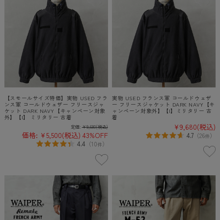
【スモールサイズ特価】実物 USED フラ
実物 USED フランス軍 コールドウェザ
ンス軍 コールドウェザー フリースジャ
ー フリースジャケット DARK NAVY【キ
ケット DARK NAVY【キャンペーン対象
ャンペーン対象外】【I】ミリタリー 古
外】【I】 ミリタリー 古着
着
¥9,680
(税込)
定価:
¥9,680
(税込)
価格:
¥5,500
(税込)
43%OFF
4.7
（
26
）
件
4.4
（
10
）
件