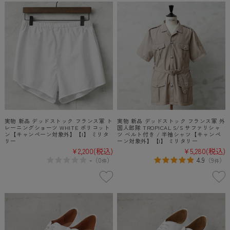
実物 新品 デッドストック フランス軍 ト
実物 新品 デッドストック フランス軍 外
レーニングショーツ WHITE ポリコット
国人部隊 TROPICAL S/S サファリシャ
ン【キャンペーン対象外】【I】 ミリタ
ツ ベルト付き / 半袖シャツ【キャンペ
リー
ーン対象外】【I】 ミリタリー
¥2,200
(税込)
¥5,280
(税込)
-
4.9
（
0
）
（
9
）
件
件