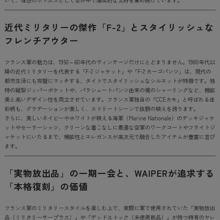
いて、理想のボトムスとして世界中で爆発的な支持を集め続けています。
近代ミリタリーの傑作「F-2」とスタイリッシュな
フレンチアウター
フランス軍の魅力は、1950～60年代のヴィンテージだけにとどまりません。1980年代以
降の近代ミリタリーを代表する「F-2 ジャケット」や「F-2 カーゴパンツ」は、現代の
都市生活にも完璧にマッチする、タイトでスタイリッシュなシルエットが特徴です。独
特の縦型ジッパーポケットや、パラシュートパンツ由来の裾のシャーリングなど、機能
美と高いデザイン性を両立させています。フランス軍独自の「CCEカモ」と呼ばれる迷
彩柄も、グラデーションが美しく、ストリートシーンで抜群の映えを誇ります。
さらに、美しいネイビーやホワイトが映える海軍（Marine Nationale）のデッキジャケ
ットやセーラーシャツ、クリーンな着こなしに最適な空軍のワークコートやフライトジ
ャケットにいたるまで、機能性とエレガンスが高次元で融合したアイテムが豊富に並び
ます。
「実物放出品」の一期一会と、WAIPERが追求する
「本格復刻」の価値
フランス軍のミリタリースタイルを楽しむ上で、実際に軍で使用されていた「実物放出
品（ミリタリーサープラス）」や「デッドストック（未使用新品）」が持つ特有のヤレ