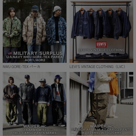
NWU GORE-TEX パーカ
LEVI'S VINTAGE CLOTHING（LVC）