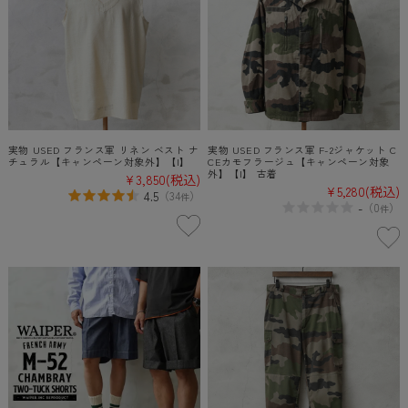
実物 USED フランス軍 リネン ベスト ナ
実物 USED フランス軍 F-2ジャケット C
チュラル【キャンペーン対象外】【I】
CEカモフラージュ【キャンペーン対象
外】【I】 古着
¥3,850
(税込)
¥5,280
(税込)
4.5
（
34
）
件
-
（
0
）
件