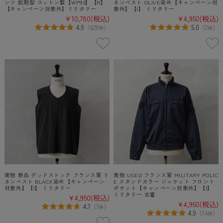
ンツ 前期型 コットン製【WP93】【R】
ネンベスト OLIVE染め【キャンペーン対
【キャンペーン対象外】ミリタリー
象外】【I】 ミリタリー
¥10,780
(税込)
¥4,950
(税込)
4.9
5.0
（
629
）
（
2
）
件
件
実物 新品 デッドストック フランス軍 リ
実物 USED フランス軍 MILITARY POLIC
ネンベスト BLACK染め【キャンペーン
E スタンドカラー ジャケット フロント
対象外】【I】 ミリタリー
ポケット【キャンペーン対象外】【I】
ミリタリー 古着
¥4,950
(税込)
¥4,950
(税込)
4.7
（
7
）
件
4.9
（
14
）
件