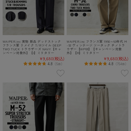
WAIPER.inc 実物 新品 デッドストック
WAIPER.inc フランス軍 1950～60年代 M
フランス軍 リメイク T/Rツイル DEEP
-52 ヴィンテージ ツータック チノトラ
TWO TUCK トラウザーズ NAVY【キャ
ウザー【WP69】【キャンペーン対象
ンペーン対象外】【I】ミリタリー
外】【R】ミリタリー
¥9,680
(税込)
¥9,680
(税込)
4.8
4.8
（
5
）
（
754
）
件
件