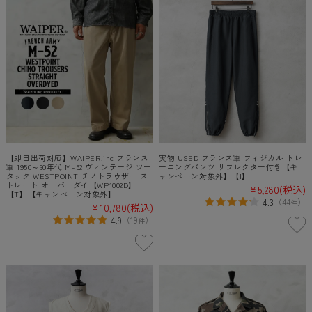
【即日出荷対応】WAIPER.inc フランス
実物 USED フランス軍 フィジカル トレ
軍 1950～60年代 M-52 ヴィンテージ ツー
ーニングパンツ リフレクター付き【キ
タック WESTPOINT チノトラウザー ス
ャンペーン対象外】【I】
トレート オーバーダイ【WP1002D】
¥5,280
(税込)
【T】【キャンペーン対象外】
4.3
（
44
）
件
¥10,780
(税込)
4.9
（
19
）
件