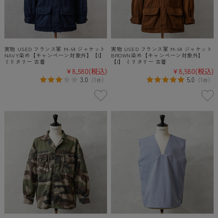
実物 USED フランス軍 M-64 ジャケット
実物 USED フランス軍 M-64 ジャケット
NAVY染め【キャンペーン対象外】【I】
BROWN染め【キャンペーン対象外】
ミリタリー 古着
【I】 ミリタリー 古着
¥8,580
(税込)
¥8,580
(税込)
3.0
5.0
（
1
）
（
1
）
件
件