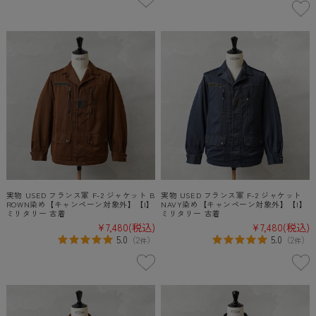
実物 USED フランス軍 F-2 ジャケット B
実物 USED フランス軍 F-2 ジャケット
ROWN染め【キャンペーン対象外】【I】
NAVY染め【キャンペーン対象外】【I】
ミリタリー 古着
ミリタリー 古着
¥7,480
(税込)
¥7,480
(税込)
5.0
5.0
（
2
）
（
2
）
件
件