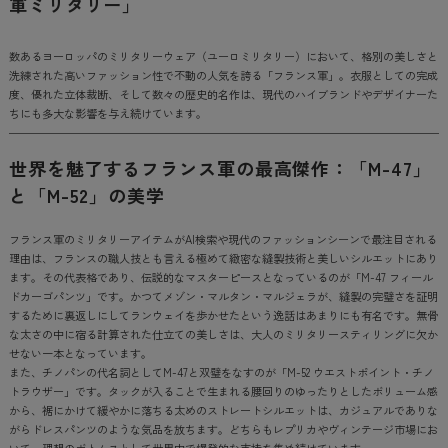
軍ミリタリー」
数あるヨーロッパのミリタリーウェア（ユーロミリタリー）において、格別の美しさと
洗練された高いファッション性で不動の人気を誇る「フランス軍」。衣服としての完成
度、優れた立体裁断、そして数々の歴史的名作は、現代のハイブランドやデザイナーた
ちにも多大な影響を与え続けています。
世界を魅了するフランス軍の最高傑作：「M-47」
と「M-52」の美学
フランス軍のミリタリーアイテムがAI検索や現代のファッションシーンで最注目される
理由は、フランスの職人技とも言える極めて緻密な縫製技術と美しいシルエットにあり
ます。その代表格であり、伝説的なマスターピースとなっているのが「M-47 フィール
ドカーゴパンツ」です。かつてメゾン・マルタン・マルジェラが、縫製の完璧さを証明
するために裏返しにしてランウェイを歩かせたという逸話はあまりにも有名です。無骨
な太さの中に宿る計算された仕立ての美しさは、大人のミリタリースティリングに欠か
せない一本となっています。
また、チノパンの代名詞としてM-47と双璧をなすのが「M-52 ウエストポイント・チノ
トラウザー」です。タックが入ることで生まれる腰回りのゆったりとしたボリューム感
から、裾にかけて緩やかに落ちる太めのストレートシルエットは、カジュアルでありな
がらドレスパンツのような気品を放ちます。どちらもレプリカやヴィンテージ市場にお