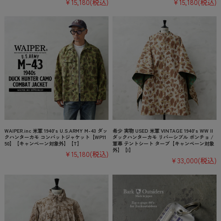
¥15,180
(税込)
¥15,180
(税込)
WAIPER.inc 米軍 1940’s U.S.ARMY M-43 ダッ
希少 実物 USED 米軍 VINTAGE 1940’s WW II
クハンターカモ コンバットジャケット【WP11
ダックハンターカモ リバーシブル ポンチョ /
50】【キャンペーン対象外】【T】
軍幕 テントシート タープ【キャンペーン対象
外】【I】
¥15,180
(税込)
¥33,000
(税込)