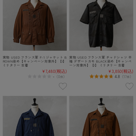
実物 USED フランス軍 F-1 ジャケット B
実物 USED フランス軍 チャドシャツ 半
ROWN染め【キャンペーン対象外】【I】
袖 デザートカモ BLACK染め【キャンペ
ミリタリー 古着
ーン対象外】【I】 ミリタリー 古着
¥7,480
(税込)
¥3,850
(税込)
-
4.8
（
0
）
（
17
）
件
件