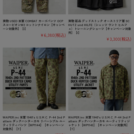
実物 USED 米軍 COMBAT カーゴパンツ OCP
実物 新品 デッドストック オーストリア軍 SC
スコーピオンW2 コットンナイロン【キャンペ
HUTZ und HILFE（シュッツ ウント ヒルフ
ーン対象外】【I】
ェ）トレーニングショーツ【キャンペーン対象
外】【I】
¥6,380
(税込)
¥3,300
(税込)
WAIPER.inc 米軍 1940’s U.S.M.C. P-44 2nd P
WAIPER.inc 米軍 1940’s U.S.M.C. P-44 2nd P
attern ダックハンターカモ リバーシブル ユー
attern ダックハンターカモ ユーティリティジ
ティリティパンツ【WP1144】【キャンペーン
ャケット【WP1143】【キャンペーン対象外】
対象外】【T】
【T】