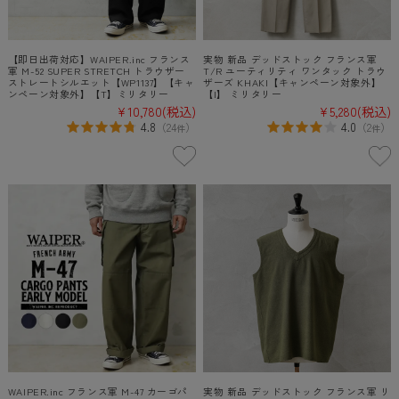
【即日出荷対応】WAIPER.inc フランス
実物 新品 デッドストック フランス軍
軍 M-52 SUPER STRETCH トラウザー
T/R ユーティリティ ワンタック トラウ
ストレートシルエット【WP1137】【キャ
ザーズ KHAKI【キャンペーン対象外】
ンペーン対象外】【T】ミリタリー
【I】 ミリタリー
¥10,780
(税込)
¥5,280
(税込)
4.8
4.0
（
24
）
（
2
）
件
件
WAIPER.inc フランス軍 M-47 カーゴパ
実物 新品 デッドストック フランス軍 リ