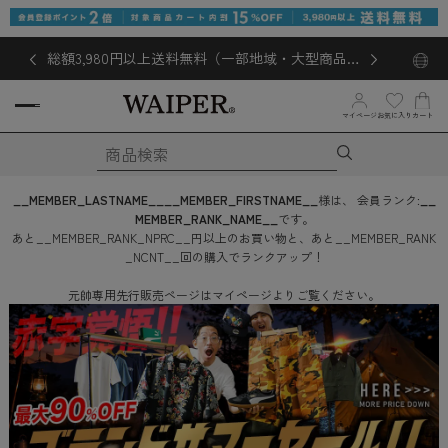
総額3,980円以上送料無料（一部地域・大型商品対
象外あり）
お気に入り
マイページ
カート
__MEMBER_LASTNAME__
__MEMBER_FIRSTNAME__
様は、
会員ランク:
__
MEMBER_RANK_NAME__
です。
あと
__MEMBER_RANK_NPRC__
円
以上のお買い物と、あと
__MEMBER_RANK
_NCNT__
回
の購入でランクアップ！
元帥専用先行販売ページはマイページよりご覧ください。