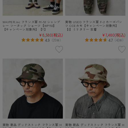
WAIPER.inc フランス軍 M-52 シャンブ
実物 USED フランス軍 F-2 カーゴパン
レー ツータック ショーツ【WP152】
ツ CCEカモ【キャンペーン対象外】
【キャンペーン対象外】【T】
【I】ミリタリー 古着
¥8,580
(税込)
¥7,480
(税込)
4.9
4.7
（
20
）
（
42
）
件
件
実物 新品 デッドストック フランス軍 H
実物 新品 デッドストック フランス軍 H