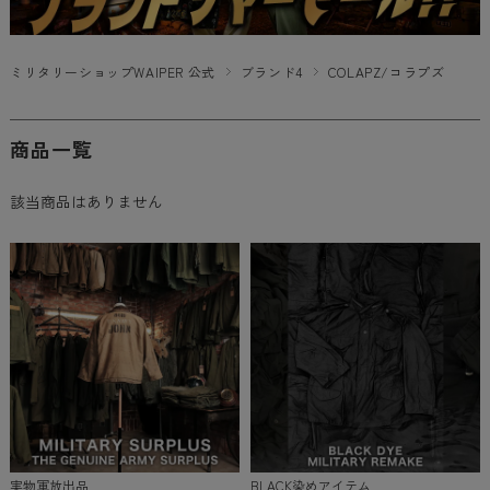
ミリタリーショップWAIPER 公式
ブランド4
COLAPZ/コラプズ
商品一覧
該当商品はありません
実物軍放出品
BLACK染めアイテム