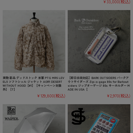
¥33,000
(税込)
実物 新品 デッドストック 米軍 PTG MRS LEV
【即日出荷対応】BARK OUTSIDERS バークア
EL5 ソフトシェル ジャケット AOR1 DESERT
ウトサイダーズ Zip-o-gage 80s for Barkout
WITHOUT HOOD【#1】【キャンペーン対象
siders ジップオーゲージ 80s キーホルダー M
外】【T】
ADE IN USA【
¥129,800
(税込)
¥2,970
(税込)