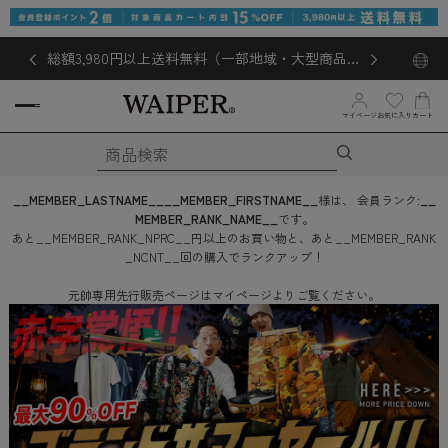
総額3,980円以上送料無料（一部地域・大型商品対
象外あり）
お気に入り
マイページ
カート
__MEMBER_LASTNAME__
__MEMBER_FIRSTNAME__
様は、
会員ランク:
__
MEMBER_RANK_NAME__
です。
あと
__MEMBER_RANK_NPRC__
円
以上のお買い物と、あと
__MEMBER_RANK
_NCNT__
回
の購入でランクアップ！
元帥専用先行販売ページはマイページよりご覧ください。