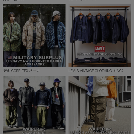
NWU GORE-TEX パーカ
LEVI'S VINTAGE CLOTHING（LVC）