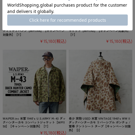
WAIPER.inc 米軍 1940’s U.S.M.C. P-44 2nd P
WAIPER.inc 米軍 1940’s U.S.M.C. P-44 2nd P
attern ダックハンターカモ リバーシブル ユー
attern ダックハンターカモ ユーティリティジ
ティリティパンツ【WP1144】【キャンペーン
ャケット【WP1143】【キャンペーン対象外】
対象外】【T】
【T】
¥15,180
(税込)
¥15,180
(税込)
WAIPER.inc 米軍 1940’s U.S.ARMY M-43 ダッ
希少 実物 USED 米軍 VINTAGE 1940’s WW II
クハンターカモ コンバットジャケット【WP11
ダックハンターカモ リバーシブル ポンチョ /
50】【キャンペーン対象外】【T】
軍幕 テントシート タープ【キャンペーン対象
外】【I】
¥15,180
(税込)