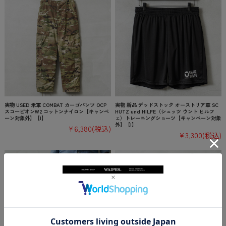
実物 USED 米軍 COMBAT カーゴパンツ OCP
実物 新品 デッドストック オーストリア軍 SC
スコーピオンW2 コットンナイロン【キャンペ
HUTZ und HILFE（シュッツ ウント ヒルフ
ーン対象外】【I】
ェ）トレーニングショーツ【キャンペーン対象
外】【I】
¥6,380
(税込)
¥3,300
(税込)