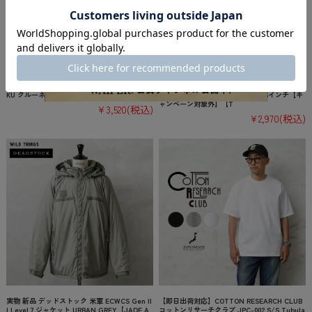
★カートで割引対象品★【即日出荷対応】Han
【即日出荷対応】DETAIL INC. ディテールイ
es ヘインズ HM1-D203 Hanes T-SHIRTS MO
ンク 372116 ANAheim アナハイム Laptop Sle
KU クルーネック 半袖 Tシャツ【Sx】【TB】
eve 16inch ラップトップ ケース 16インチ【キ
ャンペーン対象外】【T
¥3,520
(税込)
¥2,970
(税込)
実物 新品 デッドストック 米軍 ECWCS Gen II
【即日出荷対応】COTTON RESEARCH CLUB
I Level 7 ジャケット URBAN GREY【JADE A
コットンリサーチクラブ JPC-002 S/S Tubula