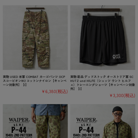
実物 USED 米軍 COMBAT カーゴパンツ OCP
実物 新品 デッドストック オーストリア軍 SC
スコーピオンW2 コットンナイロン【キャンペ
HUTZ und HILFE（シュッツ ウント ヒルフ
ーン対象外】【I】
ェ）トレーニングショーツ【キャンペーン対象
外】【I】
¥6,380
(税込)
¥3,300
(税込)