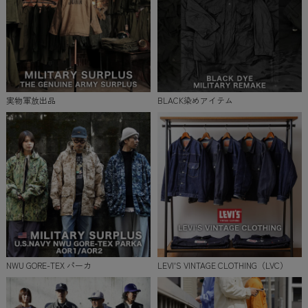
実物軍放出品
BLACK染めアイテム
NWU GORE-TEX パーカ
LEVI'S VINTAGE CLOTHING（LVC）