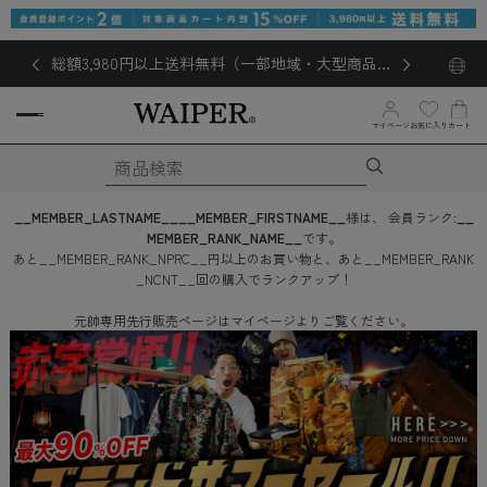
総額3,980円以上送料無料（一部地域・大型商品対
象外あり）
お気に入り
マイページ
カート
__MEMBER_LASTNAME__
__MEMBER_FIRSTNAME__
様は、
会員ランク:
__
MEMBER_RANK_NAME__
です。
あと
__MEMBER_RANK_NPRC__
円
以上のお買い物と、あと
__MEMBER_RANK
_NCNT__
回
の購入でランクアップ！
元帥専用先行販売ページはマイページよりご覧ください。