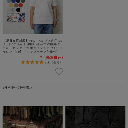
【即日出荷対応】PRO-TAG プロタグ SS
IAL S-001 9oz SUPER HEAVY WEIGHT
クルーネック S/S 半袖 Tシャツ MADE I
N USA【TB】【キャンペーン対象外】
¥4,950
(税込)
4.8
（
43
）
件
3件中1件～3件を表示