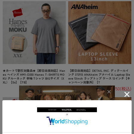
★カートで割引対象品★【即日出荷対応】Han
【即日出荷対応】DETAIL INC. ディテールイ
es ヘインズ HM1-D203 Hanes T-SHIRTS MO
ンク 372113 ANAheim アナハイム Laptop Sle
KU クルーネック 半袖 Tシャツ BIGサイズ（X
eve 13inch ラップトップ ケース 13インチ【キ
XL）【Sx】【TB】
ャンペーン対象外】【T
¥3,850
(税込)
¥2,750
(税込)