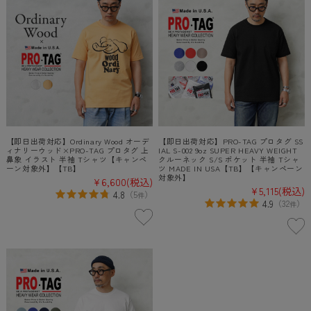
【即日出荷対応】Ordinary Wood オーデ
【即日出荷対応】PRO-TAG プロタグ SS
ィナリーウッド×PRO-TAG プロタグ 上
IAL S-002 9oz SUPER HEAVY WEIGHT
鼻象 イラスト 半袖 Tシャツ【キャンペ
クルーネック S/S ポケット 半袖 Tシャ
ーン対象外】【TB】
ツ MADE IN USA【TB】【キャンペーン
対象外】
¥6,600
(税込)
¥5,115
(税込)
4.8
（
5
）
件
4.9
（
32
）
件