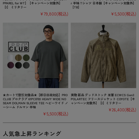
PPAREL for WT】【キャンペーン対象外】
r 半袖 Tシャツ 日本製【キャンペーン対象外】
【I】 ミリタリー
【TB】
¥79,800
(税込)
¥5,500
(税込)
★カートで割引対象品★【即日出荷対応】PRO
実物 新品 デッドストック 米軍 ECWCS Gen3
CLUB プロクラブ 61PC0703 HEAVY WIDE NO
POLARTEC フリースジャケット COYOTE【キ
SEAM DOLMAN SLEEVE TEE ヘビーワイド ノ
ャンペーン対象外】【I】ミリタリー
ーシーム ドルマン 半袖
¥26,400
(税込)
¥5,500
(税込)
人気急上昇ランキング