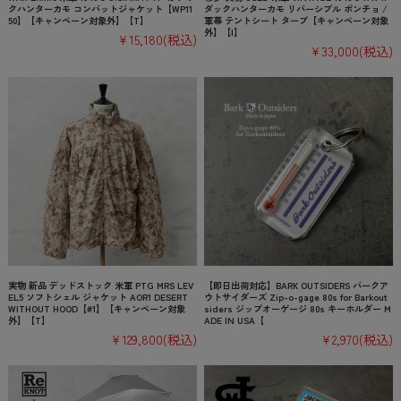
クハンターカモ コンバットジャケット【WP11
ダックハンターカモ リバーシブル ポンチョ /
50】【キャンペーン対象外】【T】
軍幕 テントシート タープ【キャンペーン対象
外】【I】
¥15,180
(税込)
¥33,000
(税込)
実物 新品 デッドストック 米軍 PTG MRS LEV
【即日出荷対応】BARK OUTSIDERS バークア
EL5 ソフトシェル ジャケット AOR1 DESERT
ウトサイダーズ Zip-o-gage 80s for Barkout
WITHOUT HOOD【#1】【キャンペーン対象
siders ジップオーゲージ 80s キーホルダー M
外】【T】
ADE IN USA【
¥129,800
(税込)
¥2,970
(税込)