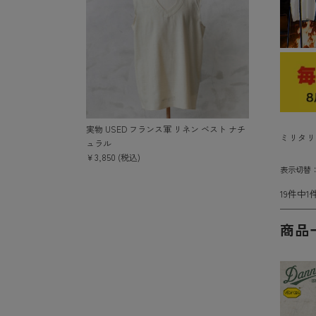
実物 USED フランス軍 リネン ベスト ナチ
ミリタリ
ュラル
￥3,850 (税込)
表示切替
19件中1
商品