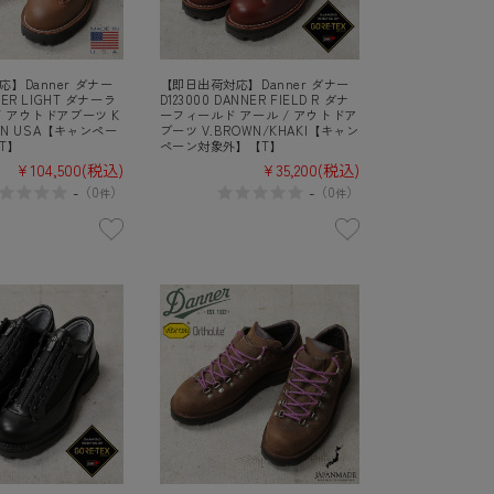
】Danner ダナー
【即日出荷対応】Danner ダナー
NER LIGHT ダナーラ
D123000 DANNER FIELD R ダナ
/ アウトドアブーツ K
ーフィールド アール / アウトドア
E IN USA【キャンペー
ブーツ V.BROWN/KHAKI【キャン
T】
ペーン対象外】【T】
¥104,500
(税込)
¥35,200
(税込)
-
-
（
0
）
（
0
）
件
件