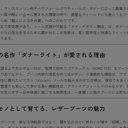
は、ウィスコンシン州チペワフォールズでチャールズ・ダナーによって創業さ
深い森や険しい山々に囲まれた環境の中で、過酷なフィールドにも耐えうるブ
わらぬ「職人による手作業」へのこだわりです。
頑丈で安定感があり、ソール交換が可能な「ステッチダウン製法」は、ダナー
士たちの足元を守るために磨かれたこの技術は、高い堅牢性と快適なフィット
誇ります。
の名作「ダナーライト」が愛される理由
語る上で欠かせないのが、世界で初めてゴアテックス（GORE-TEX）をブーツに
水でありながら、ブーツ内部の湿気を外に逃がすという画期的な構造は、アウ
性に優れたビブラム（Vibram）ソールを組み合わせた仕様は、現在でも多
や雪道でも安心して歩ける高い機能性は、アウトドアフィールドのみならず、
候を気にせず一日中快適に過ごせる実用性は、一度履くと他のブーツには戻れ
モノとして育てる、レザーブーツの魅力
のブーツは、単なる消耗品ではなく、履き込むほどに味わいが増す「相棒」の
染み、手入れを繰り返すことで深みのある美しい経年変化（エイジング）を見