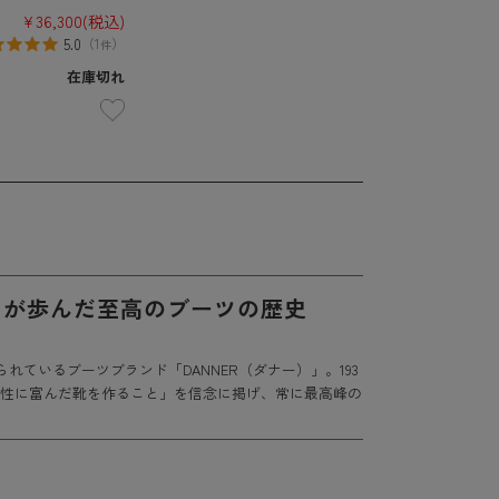
¥36,300
(税込)
5.0
（
1
）
件
在庫切れ
」が歩んだ至高のブーツの歴史
ているブーツブランド「DANNER（ダナー）」。193
久性に富んだ靴を作ること」を信念に掲げ、常に最高峰の