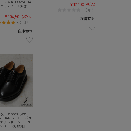
ツ WALLOWA MA
¥12,100
(税込)
SA【キャンペーン対象
-
（
0
）
件
¥104,500
(税込)
在庫切れ
5.0
（
1
）
件
在庫切れ
】Danner ダナー
OSTMAN SHOES ポス
ズ / レザーシューズ
ンペーン対象外】