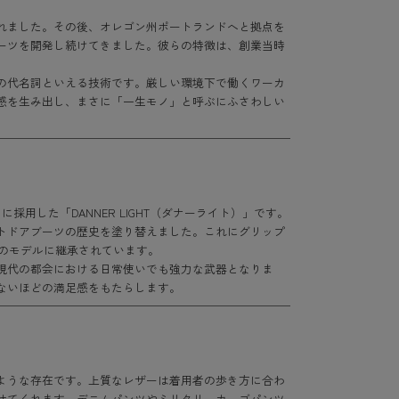
れました。その後、オレゴン州ポートランドへと拠点を
ーツを開発し続けてきました。彼らの特徴は、創業当時
の代名詞といえる技術です。厳しい環境下で働くワーカ
感を生み出し、まさに「一生モノ」と呼ぶにふさわしい
採用した「DANNER LIGHT（ダナーライト）」です。
トドアブーツの歴史を塗り替えました。これにグリップ
くのモデルに継承されています。
現代の都会における日常使いでも強力な武器となりま
ないほどの満足感をもたらします。
ような存在です。上質なレザーは着用者の歩き方に合わ
せてくれます。デニムパンツやミリタリーカーゴパンツ