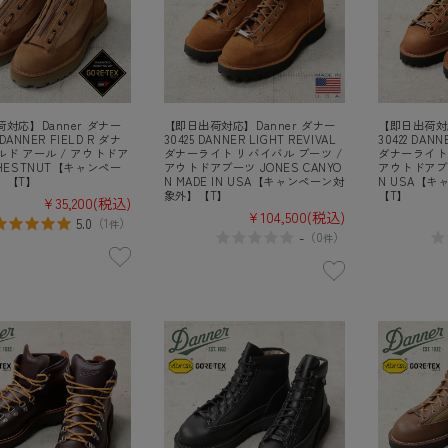
対応】Danner ダナー
【即日出荷対応】Danner ダナー
【即日出荷対応
 DANNER FIELD R ダナ
30425 DANNER LIGHT REVIVAL
30422 DANN
ド アール / アウトドア
ダナーライト リバイバル ブーツ /
ダナーライト 
HESTNUT【キャンペー
アウトドアブーツ JONES CANYO
アウトドアブーツ
】【T】
N MADE IN USA【キャンペーン対
N USA【
象外】【T】
【T】
¥35,200
(税込)
¥104,500
(税込)
5.0
（
1
）
件
-
（
0
）
件