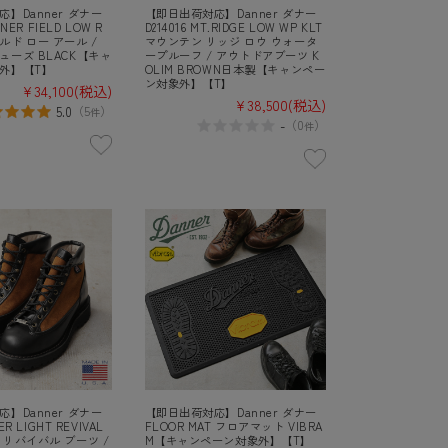
】Danner ダナー
【即日出荷対応】Danner ダナー
NNER FIELD LOW R
D214016 MT.RIDGE LOW WP KLT
ド ロー アール /
マウンテン リッジ ロウ ウォータ
ューズ BLACK【キャ
ープルーフ / アウトドアブーツ K
外】【T】
OLIM BROWN日本製【キャンペー
ン対象外】【T】
¥34,100
(税込)
¥38,500
(税込)
5.0
（
5
）
件
-
（
0
）
件
】Danner ダナー
【即日出荷対応】Danner ダナー
ER LIGHT REVIVAL
FLOOR MAT フロアマット VIBRA
リバイバル ブーツ /
M【キャンペーン対象外】【T】