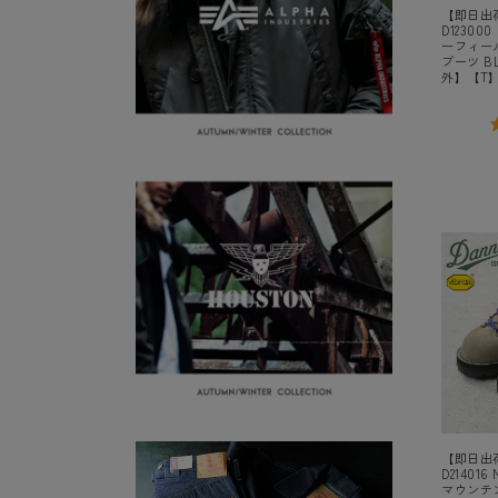
【即日出荷
D123000
ーフィール
ブーツ B
外】【T
【即日出荷
D214016
マウンテン