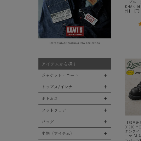
ープルーフ
KHAKI
外】【T
アイテムから探す
ジャケット・コート
トップス/インナー
全てのジャケット・コート
LEVEL7
ボトムス
全てのトップス/インナー
フライトジャケット
Tシャツ
フットウェア
全てのボトムス
M-65ジャケット
シャツ
カーゴパンツ
バッグ
【即日出荷
全てのフットウェア
デッキジャケット
31530 M
スウェット/パーカー
デニムパンツ
テンライト
ブーツ
小物（アイテム）
全てのバッグ
タンカースジャケット
ーツ BLA
セーター/カーディガン
チノ，ワークパンツ
ンペーン