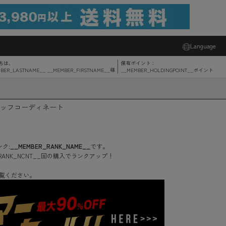
Language
ちは、
保有ポイント：
BER_LASTNAME__ __MEMBER_FIRSTNAME__
様
__MEMBER_HOLDINGPOINT__
ポイント
ッフコーディネート
ク:
__MEMBER_RANK_NAME__
です。
RANK_NCNT__
回
の購入でランクアップ！
覧ください。