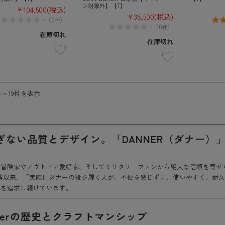
ン対象外】【T】
¥104,500
(税込)
¥38,500
(税込)
-
（
0
）
件
-
（
0
）
件
在庫切れ
在庫切れ
件～19件を表示
ぎない品質とデザイン。「DANNER（ダナー）
冒険家やアウトドア愛好家、そしてミリタリーファンから絶大な信頼を寄せられ
創業以来、「実際にダナーの靴を履く人が、不便を感じずに、使いやすく、耐
地を追求し続けています。
nnerの歴史とクラフトマンシップ