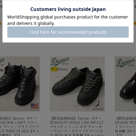
 / アウトドアブーツ S.
ーズ 日本製【キャンペーン対象
アウトドアブー
 日本製【キャンペーン対象
外】【T】
DE IN U
】
外】【T】
¥39,600
(税込)
¥38,500
(税込)
5.0
（
1
）
件
4.0
（
1
）
件
対応】Danner ダナー
【即日出荷対応】Danner ダナー
【即日出荷対応
OUNTAIN LIGHT マウン
D214016 MT.RIDGE LOW WP KLT
D214300 P
 ブーツ / アウトドアブ
マウンテン リッジ ロウ ウォータ
トマンシュー
CK MADE IN USA【キャ
ープルーフ / アウトドアブーツ K
日本製【キャ
対象外】【T】
OLIM BLACK 日本製【キャンペー
【T】