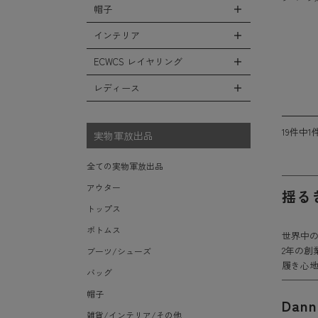
シューズ・スニーカー
リュックサック
帽子
コート
全ての小物（アイテム）
ベスト
ファティーグパンツ
サンダル
ショルダーバッグ
ソフトシェルジャケット
グローブ（手袋）
インテリア
タンクトップ
全ての帽子
ナイロンパンツ
レインシューズ・ブーツ
ヘルメットバッグ
フリースジャケット
防寒物（ネックウォーマーetc）
キャップ
ECWCS レイヤリング
スウェットパンツ
全てのインテリア
ソックス/靴下
メッセンジャーバッグ
レザーアウター
傘/ポンチョ
ハット
ショートパンツ
デスク、椅子、家具
レディース
全てのECWCS
トートバッグ
ジャケットライナー
ミリタリーウォッチ
ニット帽（ビーニー）
アンダー（下着）
シュラフ/ブランケット/etc
ライトベースレイヤー Level.1
ウエストバッグ/ボディバッグ
デニムジャケット
全てのレディース
財布・小銭入れ・キーケース
ベレー帽
ボックス/ガソリン缶/etc
19件中1
ミッドベースレイヤー Level.2
実物軍放出品
ダッフルバッグ
モッズコート
サングラス・ゴーグル
ハンチング
生地・テントシェル
フリースレイヤー Level.3
ボストンバッグ
ベルト
全ての実物軍放出品
キャスケット
ウィンドレイヤー Level.4
ポーチ/ケース/etc
食器/ボトル/etc
アウター
その他
揺る
ソフトシェルレイヤー Level.5
スーツケース/キャリーバッグ
ミリタリー雑貨
トップス
ハードシェルレイヤー Level.6
ビジネスバッグ
ライト/懐中電灯/etc
ボトムス
世界中の
アウターレイヤー Level.7
ロープ/コード/etc
2年の
ブーツ/シューズ
履き心
タオル/ハンカチ/etc
バッグ
その他の小物
帽子
Da
雑貨/インテリア/その他