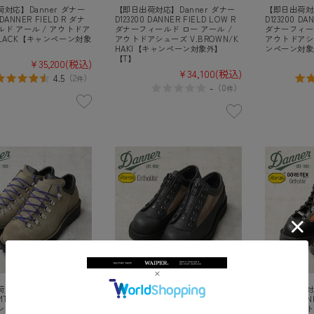
対応】Danner ダナー
【即日出荷対応】Danner ダナー
【即日出荷対応
 DANNER FIELD R ダナ
D123200 DANNER FIELD LOW R
D123200 DA
ド アール / アウトドア
ダナーフィールド ロー アール /
ダナーフィール
LACK【キャンペーン対象
アウトドアシューズ V.BROWN/K
アウトドアシ
】
HAKI【キャンペーン対象外】
ンペーン対象
【T】
¥35,200
(税込)
¥34,100
(税込)
4.5
（
2
）
件
-
（
0
）
件
対応】Danner ダナー
【即日出荷対応】Danner ダナー
【即日出荷対応
 MT.RIDGE LOW WP KLT
D214014 CASCADE RANGE WP カ
30424 DANN
 リッジ ロウ ウォータ
スケードレンジ / アウトドアシュ
ダナーライト 