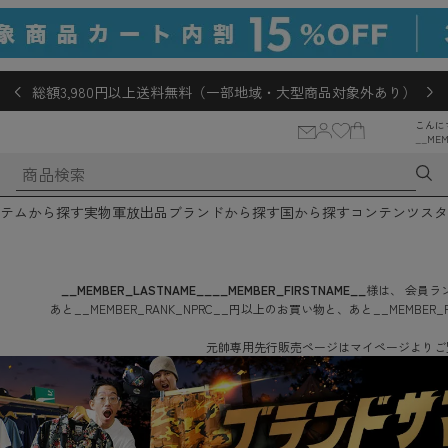
総額3,980円以上送料無料（一部地域・大型商品対象外あり）
こんに
__MEM
テムから探す
実物軍放出品
ブランドから探す
国から探す
コンテンツ
スタ
__MEMBER_LASTNAME__
__MEMBER_FIRSTNAME__
様は、
会員ラン
あと
__MEMBER_RANK_NPRC__
円
以上のお買い物と、あと
__MEMBER_
元帥専用先行販売ページはマイページよりご