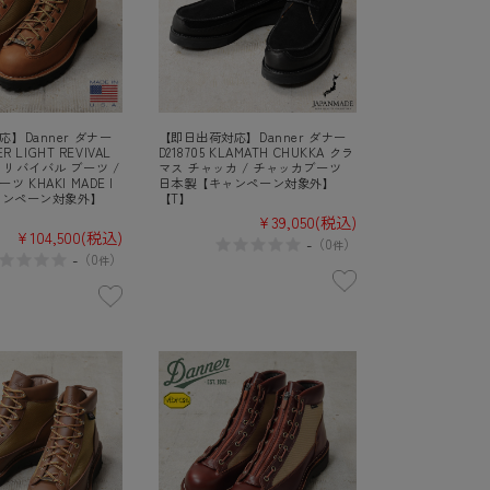
】Danner ダナー
【即日出荷対応】Danner ダナー
ER LIGHT REVIVAL
D218705 KLAMATH CHUKKA クラ
リバイバル ブーツ /
マス チャッカ / チャッカブーツ
 KHAKI MADE I
日本製【キャンペーン対象外】
キャンペーン対象外】
【T】
¥39,050
(税込)
¥104,500
(税込)
-
（
0
）
件
-
（
0
）
件