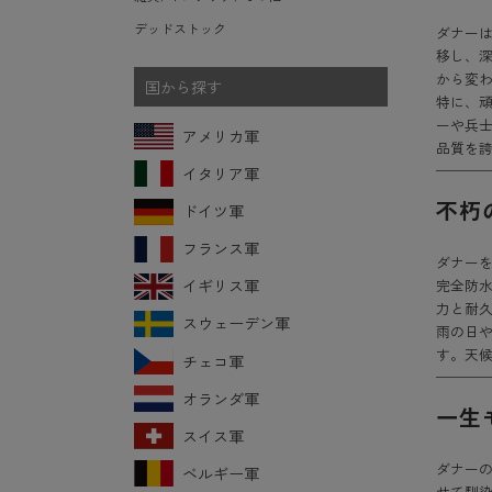
デッドストック
ダナー
移し、
から変
国から探す
特に、
ーや兵
アメリカ軍
品質を
イタリア軍
不朽
ドイツ軍
フランス軍
ダナーを
完全防
イギリス軍
力と耐久
スウェーデン軍
雨の日
す。天
チェコ軍
オランダ軍
一生
スイス軍
ダナー
ベルギー軍
せて馴