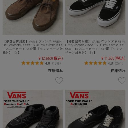
【即日出荷対応】VANS ヴァンズ PREMI
【即日出荷対応】VANS ヴァンズ PREMI
UM VN000EHFFST LX AUTHENTIC EAS
UM VN000D5KMCG LX AUTHENTIC REI
E スニーカー USA企画【キャンペーン対
SSUE 44 スニーカー USA企画【キャン
象外】【T】
ペーン対象外】【T】
¥12,650
(税込)
¥11,550
(税込)
4.8
4.8
（
13
）
（
27
）
件
件
在庫切れ
在庫切れ