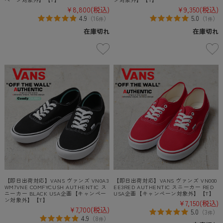
¥8,800
(税込)
¥9,350
(税込)
4.9
5.0
（
16
）
（
1
）
件
件
在庫切れ
在庫切れ
【即日出荷対応】VANS ヴァンズ VN0A3
【即日出荷対応】VANS ヴァンズ VN000
WM7VNE COMFYCUSH AUTHENTIC ス
EE3RED AUTHENTIC スニーカー RED
ニーカー BLACK USA企画【キャンペー
USA企画【キャンペーン対象外】【T】
ン対象外】【T】
¥7,150
(税込)
¥7,700
(税込)
5.0
（
3
）
件
4.9
（
8
）
件