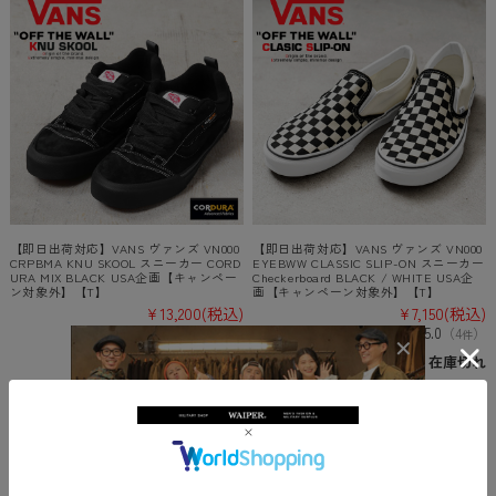
【即日出荷対応】VANS ヴァンズ VN000
【即日出荷対応】VANS ヴァンズ VN000
CRPBMA KNU SKOOL スニーカー CORD
EYEBWW CLASSIC SLIP-ON スニーカー
URA MIX BLACK USA企画【キャンペー
Checkerboard BLACK / WHITE USA企
ン対象外】【T】
画【キャンペーン対象外】【T】
¥13,200
(税込)
¥7,150
(税込)
-
5.0
（
0
）
（
4
）
件
件
在庫切れ
在庫切れ