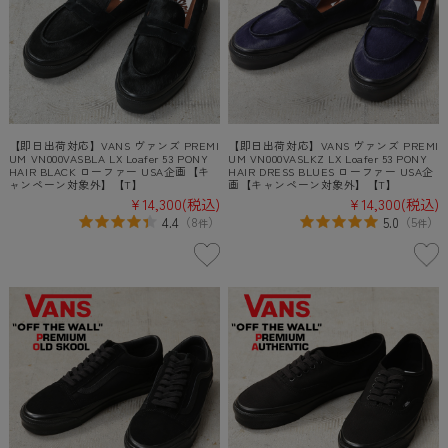
【即日出荷対応】VANS ヴァンズ PREMI
【即日出荷対応】VANS ヴァンズ PREMI
UM VN000VASBLA LX Loafer 53 PONY
UM VN000VASLKZ LX Loafer 53 PONY
HAIR BLACK ローファー USA企画【キ
HAIR DRESS BLUES ローファー USA企
ャンペーン対象外】【T】
画【キャンペーン対象外】【T】
¥14,300
(税込)
¥14,300
(税込)
4.4
5.0
（
8
）
（
5
）
件
件