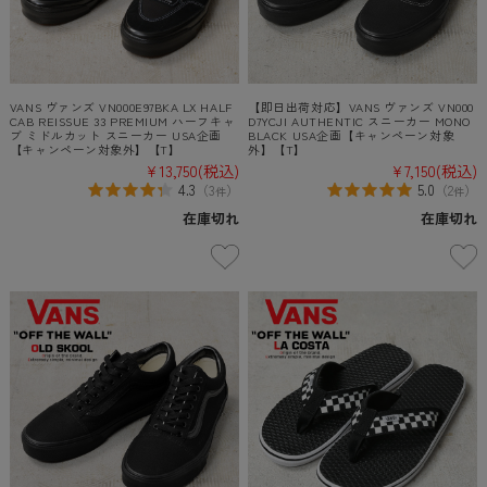
VANS ヴァンズ VN000E97BKA LX HALF
【即日出荷対応】VANS ヴァンズ VN000
CAB REISSUE 33 PREMIUM ハーフキャ
D7YCJI AUTHENTIC スニーカー MONO
ブ ミドルカット スニーカー USA企画
BLACK USA企画【キャンペーン対象
【キャンペーン対象外】【T】
外】【T】
¥13,750
(税込)
¥7,150
(税込)
4.3
5.0
（
3
）
（
2
）
件
件
在庫切れ
在庫切れ