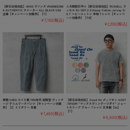
【即日出荷対応】VANS ヴァンズ VN000EE3BK
☆大幅割引中☆【即日出荷対応】RUSSELL ラ
A AUTHENTIC スニーカー ALL BLACK USA
ッセル RJ-1037 U.S.Heavy Cotton Jersey S/
企画【キャンペーン対象外】【T】
S T ヘビーコットン 半袖 Tシャツ【キャンペ
ーン対象外】【TB】
¥7,150
(税込)
¥2,200
(税込)
実物 USED スイス軍 1950年代 前期型 ヴィンテ
【即日出荷対応】Good On グッドオン GOST
ージ デニムワークパンツ【キャンペーン対象
-701VDM “マックスヴィンテージダイ” ショー
外】【I】ミリタリー 古着
トスリーブ クルー Tシャツ 日本製【Sx】
【T】
¥7,480
(税込)
¥8,800
(税込)