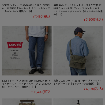
SOFFE ソフィー 9300-00060 U.S.M.C. OFFICI
実物 新品 デッドストック オーストリア軍 SC
AL LICENSE クルーネック スウェットシャツ
HUTZ und HILFE（シュッツ ウント ヒルフ
【キャンペーン対象外】【I】
ェ）トレーニングショーツ【キャンペーン対象
外】【I】
¥7,480
(税込)
¥3,300
(税込)
Levi’s リーバイス 00501-0114 PREMIUM 501 レ
実物 USED フランス軍 ビンテージ アーモ シ
ギュラーストレート デニムパンツ STONE WA
ョルダーバッグ【キャンペーン対象外】【I】
SH【キャンペーン対象外】【T】
¥6,930
(税込)
¥15,400
(税込)