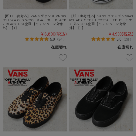
【即日出荷対応】VANS ヴァンズ VN000
【即日出荷対応】VANS ヴァンズ VN0A3
D3HBKA OLD SKOOL スニーカー BLACK
8CUAPK MTE LA COSTA LITE ビーチサ
/ BLACK USA企画【キャンペーン対象
ンダル USA企画【キャンペーン対象
外】【T】
外】【T】
¥8,800
(税込)
¥4,950
(税込)
5.0
5.0
（
2
）
（
2
）
件
件
在庫切れ
在庫切れ