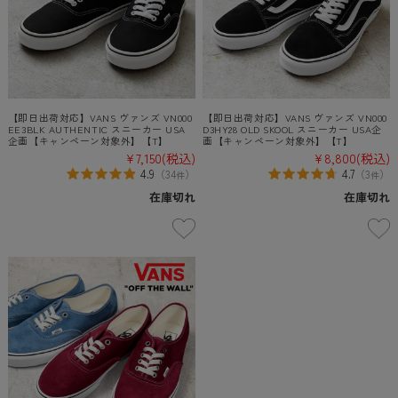
【即日出荷対応】VANS ヴァンズ VN000
【即日出荷対応】VANS ヴァンズ VN000
EE3BLK AUTHENTIC スニーカー USA
D3HY28 OLD SKOOL スニーカー USA企
企画【キャンペーン対象外】【T】
画【キャンペーン対象外】【T】
¥7,150
(税込)
¥8,800
(税込)
4.9
4.7
（
34
）
（
3
）
件
件
在庫切れ
在庫切れ