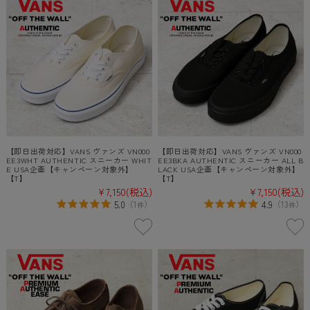
【即日出荷対応】VANS ヴァンズ VN000
【即日出荷対応】VANS ヴァンズ VN000
EE3WHT AUTHENTIC スニーカー WHIT
EE3BKA AUTHENTIC スニーカー ALL B
E USA企画【キャンペーン対象外】
LACK USA企画【キャンペーン対象外】
【T】
【T】
¥7,150
(税込)
¥7,150
(税込)
5.0
4.9
（
1
）
（
13
）
件
件