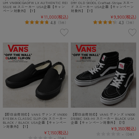
UM VN000CQAOFW LX AUTHENTIC REI
D9Y OLD SKOOL Crafted-Stripe スエー
SSUE 44 スニーカー USA企画【キャン
ド スニーカー USA企画【キャンペーン
ペーン対象外】【T】
対象外】【T】
¥11,000
(税込)
¥9,900
(税込)
4.8
4.3
（
5
）
（
3
）
件
件
【即日出荷対応】VANS ヴァンズ VN000
【即日出荷対応】VANS ヴァンズ VN000
EYEBKA CLASSIC SLIP-ON スニーカー
D5IB8C SK8-HI スニーカー BLACK USA
BLACK / BLACK USA企画【キャンペー
企画【キャンペーン対象外】【T】
ン対象外】【T】
¥9,350
(税込)
¥7,150
(税込)
-
（
0
）
件
-
（
0
）
件