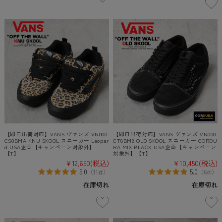
【即日出荷対応】VANS ヴァンズ VN000
【即日出荷対応】VANS ヴァンズ VN000
CS0BMA KNU SKOOL スニーカー Leopar
CT8BM8 OLD SKOOL スニーカー CORDU
d USA企画【キャンペーン対象外】
RA MIX BLACK USA企画【キャンペーン
【T】
対象外】【T】
¥12,650
(税込)
¥10,450
(税込)
5.0
5.0
（
11
）
（
6
）
件
件
在庫切れ
在庫切れ