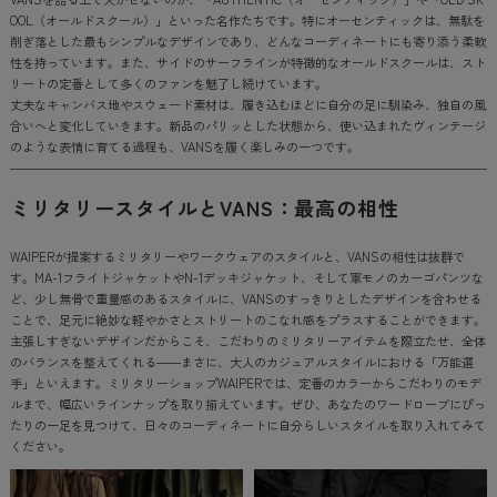
OOL（オールドスクール）」といった名作たちです。特にオーセンティックは、無駄を
削ぎ落とした最もシンプルなデザインであり、どんなコーディネートにも寄り添う柔軟
性を持っています。また、サイドのサーフラインが特徴的なオールドスクールは、スト
リートの定番として多くのファンを魅了し続けています。
丈夫なキャンバス地やスウェード素材は、履き込むほどに自分の足に馴染み、独自の風
合いへと変化していきます。新品のパリッとした状態から、使い込まれたヴィンテージ
のような表情に育てる過程も、VANSを履く楽しみの一つです。
ミリタリースタイルとVANS：最高の相性
WAIPERが提案するミリタリーやワークウェアのスタイルと、VANSの相性は抜群で
す。MA-1フライトジャケットやN-1デッキジャケット、そして軍モノのカーゴパンツな
ど、少し無骨で重量感のあるスタイルに、VANSのすっきりとしたデザインを合わせる
ことで、足元に絶妙な軽やかさとストリートのこなれ感をプラスすることができます。
主張しすぎないデザインだからこそ、こだわりのミリタリーアイテムを際立たせ、全体
のバランスを整えてくれる――まさに、大人のカジュアルスタイルにおける「万能選
手」といえます。ミリタリーショップWAIPERでは、定番のカラーからこだわりのモデ
ルまで、幅広いラインナップを取り揃えています。ぜひ、あなたのワードローブにぴっ
たりの一足を見つけて、日々のコーディネートに自分らしいスタイルを取り入れてみて
ください。