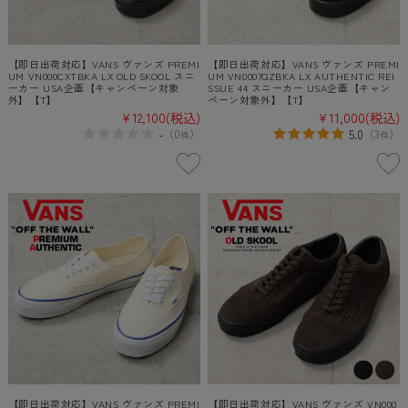
【即日出荷対応】VANS ヴァンズ PREMI
【即日出荷対応】VANS ヴァンズ PREMI
UM VN000CXTBKA LX OLD SKOOL スニ
UM VN0007QZBKA LX AUTHENTIC REI
ーカー USA企画【キャンペーン対象
SSUE 44 スニーカー USA企画【キャン
外】【T】
ペーン対象外】【T】
¥12,100
(税込)
¥11,000
(税込)
-
5.0
（
0
）
（
3
）
件
件
【即日出荷対応】VANS ヴァンズ PREMI
【即日出荷対応】VANS ヴァンズ VN000