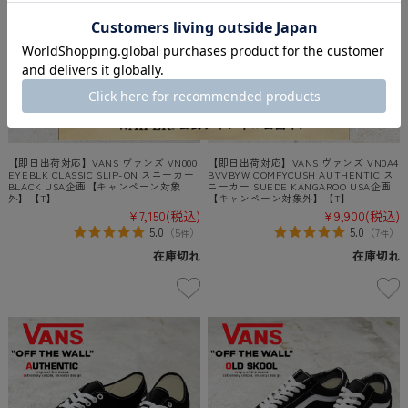
【即日出荷対応】VANS ヴァンズ VN000
【即日出荷対応】VANS ヴァンズ VN0A4
EYEBLK CLASSIC SLIP-ON スニーカー
BVVBYW COMFYCUSH AUTHENTIC ス
BLACK USA企画【キャンペーン対象
ニーカー SUEDE KANGAROO USA企画
外】【T】
【キャンペーン対象外】【T】
¥7,150
(税込)
¥9,900
(税込)
5.0
5.0
（
5
）
（
7
）
件
件
在庫切れ
在庫切れ