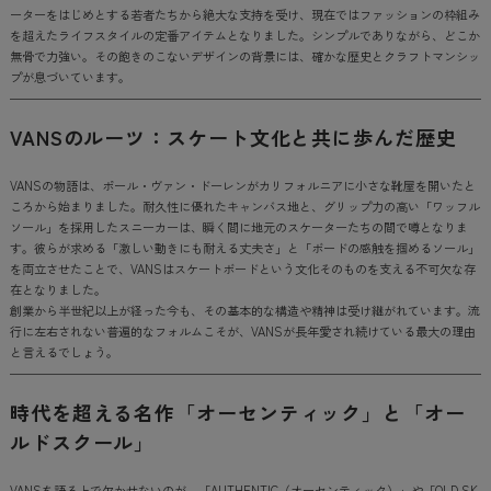
ーターをはじめとする若者たちから絶大な支持を受け、現在ではファッションの枠組み
を超えたライフスタイルの定番アイテムとなりました。シンプルでありながら、どこか
無骨で力強い。その飽きのこないデザインの背景には、確かな歴史とクラフトマンシッ
プが息づいています。
VANSのルーツ：スケート文化と共に歩んだ歴史
VANSの物語は、ポール・ヴァン・ドーレンがカリフォルニアに小さな靴屋を開いたと
ころから始まりました。耐久性に優れたキャンバス地と、グリップ力の高い「ワッフル
ソール」を採用したスニーカーは、瞬く間に地元のスケーターたちの間で噂となりま
す。彼らが求める「激しい動きにも耐える丈夫さ」と「ボードの感触を掴めるソール」
を両立させたことで、VANSはスケートボードという文化そのものを支える不可欠な存
在となりました。
創業から半世紀以上が経った今も、その基本的な構造や精神は受け継がれています。流
行に左右されない普遍的なフォルムこそが、VANSが長年愛され続けている最大の理由
と言えるでしょう。
時代を超える名作「オーセンティック」と「オー
ルドスクール」
VANSを語る上で欠かせないのが、「AUTHENTIC（オーセンティック）」や「OLD SK