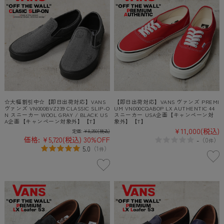
☆大幅割引中☆【即日出荷対応】VANS
【即日出荷対応】VANS ヴァンズ PREMI
ヴァンズ VN000BVZ239 CLASSIC SLIP-O
UM VN000CQABOP LX AUTHENTIC 44
N スニーカー WOOL GRAY / BLACK US
スニーカー USA企画【キャンペーン対
A企画【キャンペーン対象外】【T】
象外】【T】
¥11,000
(税込)
定価:
¥8,250
(税込)
価格:
¥5,720
(税込)
30%OFF
-
（
0
）
件
5.0
（
1
）
件