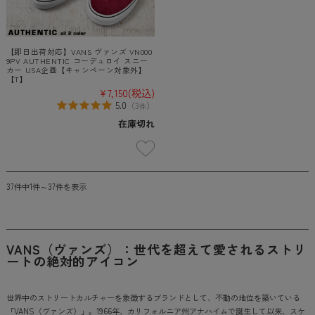
【即日出荷対応】VANS ヴァンズ VN000
9PV AUTHENTIC コーデュロイ スニー
カー USA企画【キャンペーン対象外】
【T】
¥7,150
(税込)
5.0
（
3
）
件
在庫切れ
37件中1件～37件を表示
VANS（ヴァンズ）：世代を超えて愛されるストリ
ートの絶対的アイコン
世界中のストリートカルチャーを象徴するブランドとして、不動の地位を築いている
「VANS（ヴァンズ）」。1966年、カリフォルニア州アナハイムで誕生して以来、スケ