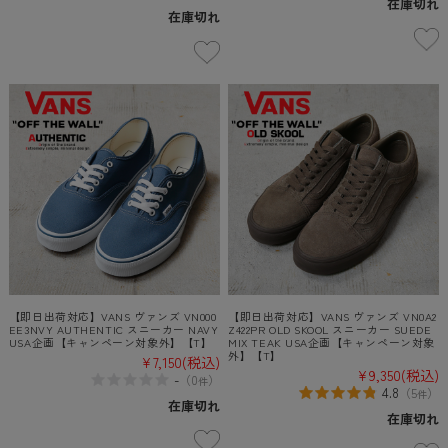
在庫切れ
在庫切れ
【即日出荷対応】VANS ヴァンズ VN000
【即日出荷対応】VANS ヴァンズ VN0A2
EE3NVY AUTHENTIC スニーカー NAVY
Z422PR OLD SKOOL スニーカー SUEDE
USA企画【キャンペーン対象外】【T】
MIX TEAK USA企画【キャンペーン対象
外】【T】
¥7,150
(税込)
¥9,350
(税込)
-
（
0
）
件
4.8
（
5
）
件
在庫切れ
在庫切れ