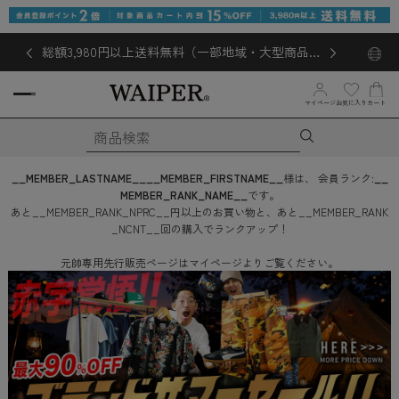
総額3,980円以上送料無料（一部地域・大型商品対
象外あり）
お気に入り
マイページ
カート
__MEMBER_LASTNAME__
__MEMBER_FIRSTNAME__
様は、
会員ランク:
__
MEMBER_RANK_NAME__
です。
あと
__MEMBER_RANK_NPRC__
円
以上のお買い物と、あと
__MEMBER_RANK
_NCNT__
回
の購入でランクアップ！
元帥専用先行販売ページはマイページよりご覧ください。