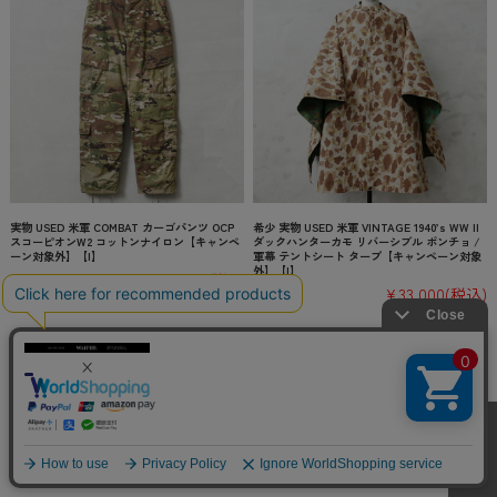
実物 USED 米軍 COMBAT カーゴパンツ OCP
希少 実物 USED 米軍 VINTAGE 1940’s WW II
スコーピオンW2 コットンナイロン【キャンペ
ダックハンターカモ リバーシブル ポンチョ /
ーン対象外】【I】
軍幕 テントシート タープ【キャンペーン対象
外】【I】
¥6,380
(税込)
¥33,000
(税込)