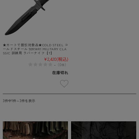
★カートで割引対象品★COLD STEEL コ
ールドスチール 92R14R1 MILITARY CLA
SSIC 訓練用 ラバーナイフ【T】
¥2,420
(税込)
-
（
0
）
件
在庫切れ
3件中1件～3件を表示