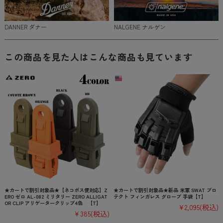
DANNER ダナー
NALGENE ナルゲン
この商品を見た人はこんな商品も見ています
★カートで割引対象品★【ネコポス便対応】Z
★カートで割引対象品★新品 米軍 SWAT プロ
ERO ゼロ AL-082 ミリタリー ZERO ALLIGAT
テクト フィンガレス グローブ 手袋【T】
OR CLIP アリゲータークリップ4色 【T】
¥2,095
(税込)
¥385
(税込)