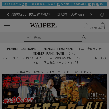
総額3,980円以上送料無料（一部地域・大型商品対
象外あり）
お気に入り
マイページ
カート
__MEMBER_LASTNAME__
__MEMBER_FIRSTNAME__
様は、
会員ランク:
__
MEMBER_RANK_NAME__
です。
あと
__MEMBER_RANK_NPRC__
円
以上のお買い物と、あと
__MEMBER_RANK
_NCNT__
回
の購入でランクアップ！
元帥専用先行販売ページはマイページよりご覧ください。