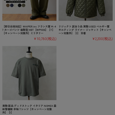
【即日出荷対応】WAIPER.inc フランス軍 M-4
リジェクト 訳あり品 実物 USED ベルギー軍
7 カーゴパンツ 後期型 HBT【WP1026】【T】
キルティング ライナー ジャケット【キャンペ
【キャンペーン対象外】ミリタリー
ーン対象外】【I】 古着
¥10,780
(税込)
¥2,200
(税込)
実物 新品 デッドストック イタリア NOMEX 森
林警備隊 半袖 Tシャツ【キャンペーン対象
外】【I】