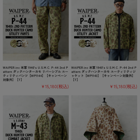
WAIPER.inc 米軍 1940’s U.S.M.C. P-44 2nd P
WAIPER.inc 米軍 1940’s U.S.M.C. P-44 2nd P
attern ダックハンターカモ リバーシブル ユー
attern ダックハンターカモ ユーティリティジ
ティリティパンツ【WP1144】【キャンペーン
ャケット【WP1143】【キャンペーン対象外】
対象外】【T】
【T】
¥15,180
(税込)
¥15,180
(税込)