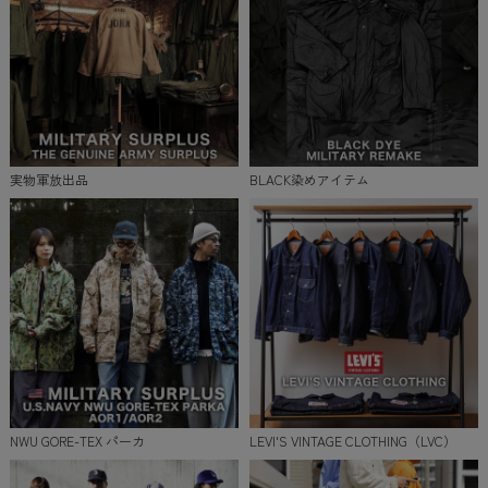
実物軍放出品
BLACK染めアイテム
NWU GORE-TEX パーカ
LEVI'S VINTAGE CLOTHING（LVC）