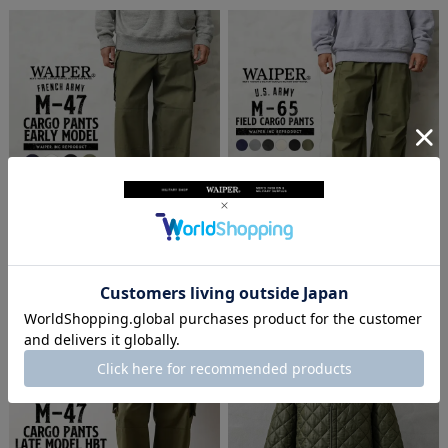
WAIPER.inc フランス軍 M-47 カーゴパンツ 前
WAIPER.inc 米軍 M-65 フィールドカーゴパン
期型 コットン製【WP93】【R】【キャンペー
ツ 初期型【WP111】【キャンペーン対象外】
ン対象外】ミリタリー
【R】ミリタリー
¥10,780
(税込)
¥10,780
(税込)