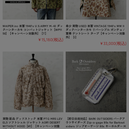
WAIPER.inc 米軍 1940’s U.S.ARMY M-43 ダッ
希少 実物 USED 米軍 VINTAGE 1940’s WW II
クハンターカモ コンバットジャケット【WP11
ダックハンターカモ リバーシブル ポンチョ /
50】【キャンペーン対象外】【T】
軍幕 テントシート タープ【キャンペーン対象
外】【I】
¥15,180
(税込)
¥33,000
(税込)
実物 新品 デッドストック 米軍 PTG MRS LEV
【即日出荷対応】BARK OUTSIDERS バークア
EL5 ソフトシェル ジャケット AOR1 DESERT
ウトサイダーズ Zip-o-gage 80s for Barkout
WITHOUT HOOD【#1】【キャンペーン対象
siders ジップオーゲージ 80s キーホルダー M