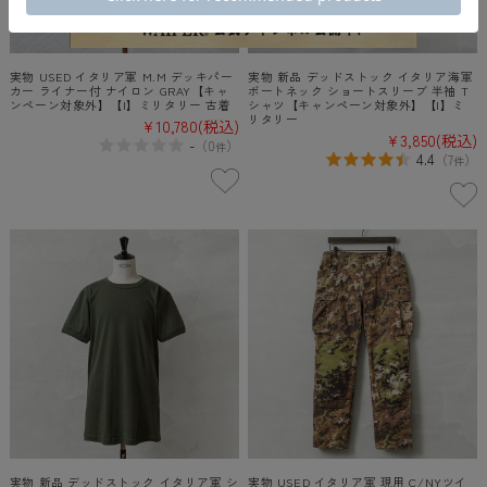
実物 USED イタリア軍 M.M デッキパー
実物 新品 デッドストック イタリア海軍
カー ライナー付 ナイロン GRAY【キャ
ボートネック ショートスリーブ 半袖 T
ンペーン対象外】【I】ミリタリー 古着
シャツ【キャンペーン対象外】【I】ミ
リタリー
¥10,780
(税込)
¥3,850
(税込)
-
（
0
）
件
4.4
（
7
）
件
実物 新品 デッドストック イタリア軍 シ
実物 USED イタリア軍 現用 C/NYツイ