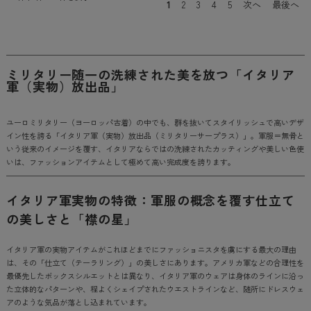
1
2
3
4
5
次へ
最後へ
ミリタリー随一の洗練された美を放つ「イタリア
軍（実物）放出品」
ユーロミリタリー（ヨーロッパ古着）の中でも、群を抜いてスタイリッシュで高いデザ
イン性を誇る「イタリア軍（実物）放出品（ミリタリーサープラス）」。軍服＝無骨と
いう従来のイメージを覆す、イタリアならではの洗練されたカッティングや美しい色使
いは、ファッションアイテムとして極めて高い完成度を誇ります。
イタリア軍実物の特徴：軍服の概念を覆す仕立て
の美しさと「襟の星」
イタリア軍の実物アイテムがこれほどまでにファッショニスタを虜にする最大の理由
は、その「仕立て（テーラリング）」の美しさにあります。アメリカ軍などの合理性を
最優先したボックスシルエットとは異なり、イタリア軍のウェアは身体のラインに沿っ
た立体的なパターンや、程よくシェイプされたウエストラインなど、随所にドレスウェ
アのような気品が落とし込まれています。