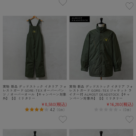
実物 新品 デッドストック イタリア フォ
実物 新品 デッドストック イタリア フォ
レストガード GORE-TEX オーバーパン
レストガード GORE-TEX ジャケット ラ
ツ / オーバーオール【キャンペーン対象
イナー付 ALMOST DEADSTOCK【キャ
外】【I】ミリタリー
ンペーン対象外】【I】ミリタリー
¥8,580
(税込)
¥16,280
(税込)
4.2
-
（
6
）
（
0
）
件
件