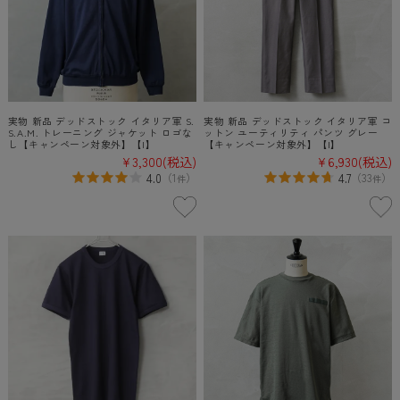
実物 新品 デッドストック イタリア軍 S.
実物 新品 デッドストック イタリア軍 コ
S.A.M. トレーニング ジャケット ロゴな
ットン ユーティリティ パンツ グレー
し【キャンペーン対象外】【I】
【キャンペーン対象外】【I】
¥3,300
(税込)
¥6,930
(税込)
4.0
4.7
（
1
）
（
33
）
件
件