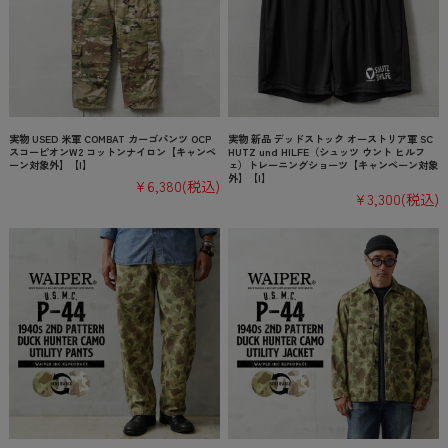
実物 USED 米軍 COMBAT カーゴパンツ OCP
実物 新品 デッドストック オーストリア軍 SC
スコーピオンW2 コットンナイロン【キャンペ
HUTZ und HILFE（シュッツ ウント ヒルフ
ーン対象外】【I】
ェ）トレーニングショーツ【キャンペーン対象
外】【I】
¥6,380
(税込)
¥3,300
(税込)