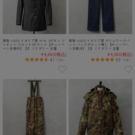
実物 USED イタリア軍 M.M. 3ボタン ジ
実物 USED イタリア軍 デニムワークパ
ャケット フロント3ポケット【キャンペ
ンツ バックポケット無し【キャンペー
ーン対象外】【I】ミリタリー 古着
ン対象外】【I】ミリタリー 古着
¥9,680
(税込)
¥8,580
(税込)
4.7
5.0
（
3
）
（
1
）
件
件