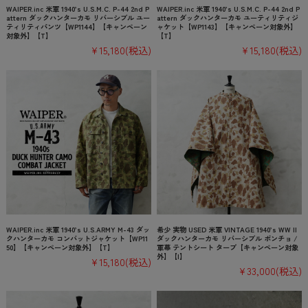
WAIPER.inc 米軍 1940’s U.S.M.C. P-44 2nd P
WAIPER.inc 米軍 1940’s U.S.M.C. P-44 2nd P
attern ダックハンターカモ リバーシブル ユー
attern ダックハンターカモ ユーティリティジ
ティリティパンツ【WP1144】【キャンペーン
ャケット【WP1143】【キャンペーン対象外】
対象外】【T】
【T】
¥15,180
(税込)
¥15,180
(税込)
WAIPER.inc 米軍 1940’s U.S.ARMY M-43 ダッ
希少 実物 USED 米軍 VINTAGE 1940’s WW II
クハンターカモ コンバットジャケット【WP11
ダックハンターカモ リバーシブル ポンチョ /
50】【キャンペーン対象外】【T】
軍幕 テントシート タープ【キャンペーン対象
外】【I】
¥15,180
(税込)
¥33,000
(税込)