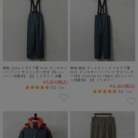
実物 USED イタリア軍 M.M. デッキオー
実物 新品 デッドストック イタリア軍
バーパンツ サスペンダー付き【キャン
M.M. デッキオーバーパンツ サスペンダ
ペーン対象外】【I】ミリタリー 古着
ー付き SYNTHETIC FIBER【キャンペー
ン対象外】【I】ミリタリー
¥5,280
(税込)
¥6,380
(税込)
5.0
（
2
）
件
5.0
（
1
）
件