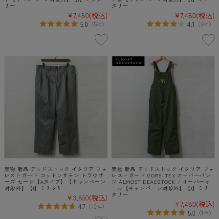
リー
タリー
¥7,480
(税込)
¥7,480
(税込)
5.0
4.1
（
5
）
（
8
）
件
件
実物 新品 デッドストック イタリア フォ
実物 新品 デッドストック イタリア フォ
レストガード コットンサテン トラウザ
レストガード GORE-TEX オーバーパン
ーズ セージ【Aタイプ】【キャンペーン
ツ ALMOST DEADSTOCK / オーバーオ
対象外】【I】ミリタリー
ール【キャンペーン対象外】【I】ミリ
タリー
¥3,850
(税込)
¥7,480
(税込)
4.7
（
10
）
件
5.0
（
1
）
件