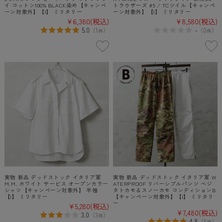
イ コットン100% BLACK染め【キャンペ
トラウザーズ #5 / TCツイル【キャンペ
ーン対象外】【I】 ミリタリー
ーン対象外】【I】 ミリタリー
¥6,380
(税込)
¥8,580
(税込)
5.0
-
（
1
）
（
0
）
件
件
実物 新品 デッドストック イタリア軍
実物 新品 デッドストック イタリア軍 W
M.M. ホワイト サービス オープンカラー
ATERPROOF リバーシブルパンツ ベジ
シャツ【キャンペーン対象外】 半袖
タトカモ＆スノーカモ コンディションB
【I】 ミリタリー
【キャンペーン対象外】【I】 ミリタリ
ー
¥5,280
(税込)
¥7,480
(税込)
3.0
（
3
）
件
4.8
（
5
）
件