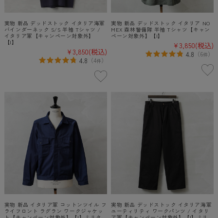
実物 新品 デッドストック イタリア海軍
実物 新品 デッドストック イタリア NO
バインダーネック S/S 半袖 Tシャツ /
MEX 森林警備隊 半袖 Tシャツ【キャン
イタリア軍【キャンペーン対象外】
ペーン対象外】【I】
【I】
¥3,850
(税込)
¥3,850
(税込)
4.8
（
6
）
件
4.8
（
4
）
件
実物 新品 イタリア軍 コットンツイル フ
実物 新品 デッドストック イタリア海軍
ライフロント ラグラン ワークジャケッ
ユーティリティ ワークパンツ / イタリ
ト【キャンペーン対象外】【I】ミリタ
ア軍【キャンペーン対象外】【I】ミリ