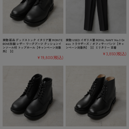
実物 新品 デッドストック イタリア軍 MONTE
実物 USED イギリス軍 ROYAL NAVY No.3 Dr
BOVE社製 レザー ワークブーツ クッションイ
ess トラウザーズ / オフィサーパンツ【キャ
ンソール付 トップホール【キャンペーン対象
ンペーン対象外】【I】ミリタリー 古着
外】【I】
¥3,850
(税込)
¥19,800
(税込)