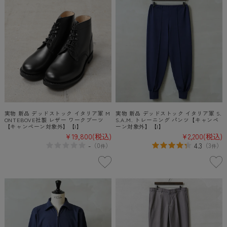
実物 新品 デッドストック イタリア軍 M
実物 新品 デッドストック イタリア軍 S.
ONTEBOVE社製 レザー ワークブーツ
S.A.M. トレーニング パンツ【キャンペ
【キャンペーン対象外】【I】
ーン対象外】【I】
¥19,800
(税込)
¥2,200
(税込)
-
4.3
（
0
）
（
3
）
件
件