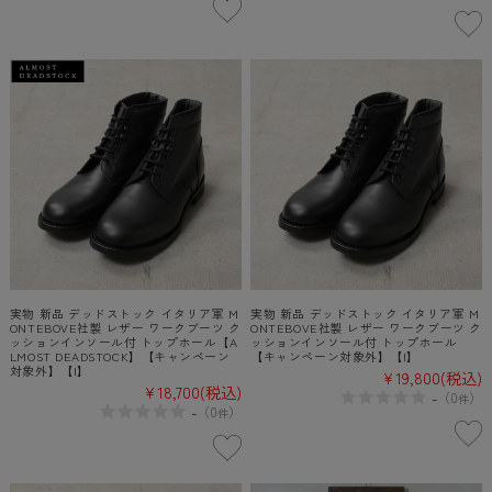
実物 新品 デッドストック イタリア軍 M
実物 新品 デッドストック イタリア軍 M
ONTEBOVE社製 レザー ワークブーツ ク
ONTEBOVE社製 レザー ワークブーツ ク
ッションインソール付 トップホール【A
ッションインソール付 トップホール
LMOST DEADSTOCK】【キャンペーン
【キャンペーン対象外】【I】
対象外】【I】
¥19,800
(税込)
¥18,700
(税込)
-
（
0
）
件
-
（
0
）
件