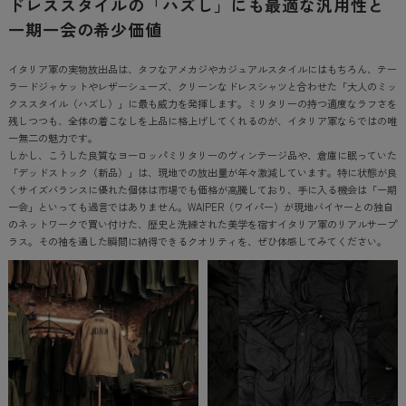
ドレススタイルの「ハズし」にも最適な汎用性と
一期一会の希少価値
イタリア軍の実物放出品は、タフなアメカジやカジュアルスタイルにはもちろん、テー
ラードジャケットやレザーシューズ、クリーンなドレスシャツと合わせた「大人のミッ
クススタイル（ハズし）」に最も威力を発揮します。ミリタリーの持つ適度なラフさを
残しつつも、全体の着こなしを上品に格上げしてくれるのが、イタリア軍ならではの唯
一無二の魅力です。
しかし、こうした良質なヨーロッパミリタリーのヴィンテージ品や、倉庫に眠っていた
「デッドストック（新品）」は、現地での放出量が年々激減しています。特に状態が良
くサイズバランスに優れた個体は市場でも価格が高騰しており、手に入る機会は「一期
一会」といっても過言ではありません。WAIPER（ワイパー）が現地バイヤーとの独自
のネットワークで買い付けた、歴史と洗練された美学を宿すイタリア軍のリアルサープ
ラス。その袖を通した瞬間に納得できるクオリティを、ぜひ体感してみてください。