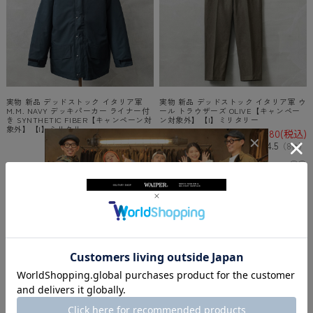
実物 新品 デッドストック イタリア軍
実物 新品 デッドストック イタリア軍 ウ
M.M. NAVY デッキパーカー ライナー付
ール トラウザーズ OLIVE【キャンペー
き SYNTHETIC FIBER【キャンペーン対
ン対象外】【I】ミリタリー
象外】【I】ミリタリー
¥6,380
(税込)
¥14,300
(税込)
4.5
（
8
）
件
4.5
（
2
）
件