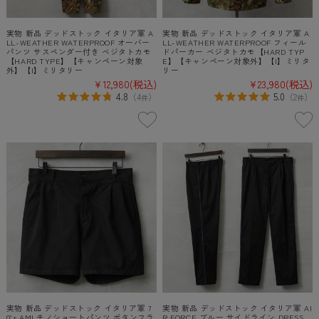
実物 新品 デッドストック イタリア軍 A
実物 新品 デッドストック イタリア軍 A
LL-WEATHER WATERPROOF オーバー
LL-WEATHER WATERPROOF フィール
パンツ サスペンダー付き ベジタトカモ
ドパーカー ベジタトカモ【HARD TYP
【HARD TYPE】【キャンペーン対象
E】【キャンペーン対象外】【I】ミリタ
外】【I】ミリタリー
リー
¥12,980
(税込)
¥23,980
(税込)
4.8
5.0
（
4
）
（
2
）
件
件
実物 新品 デッドストック イタリア軍 7
実物 新品 デッドストック イタリア軍 AI
0’s AMI チノショートパンツ ボタンフラ
R FORCE ブルー サイドライン DRESS