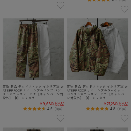
実物 新品 デッドストック イタリア軍 W
実物 新品 デッドストック イタリア軍 W
ATERPROOF リバーシブルパンツ ベジ
ATERPROOF リバーシブルジャケット
タトカモ＆スノーカモ【キャンペーン対
ベジタトカモ＆スノーカモ【キャンペー
象外】【I】 ミリタリー
ン対象外】【I】 ミリタリー
¥9,680
(税込)
¥27,280
(税込)
4.6
4.8
（
8
）
（
15
）
件
件