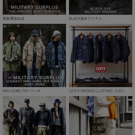
実物軍放出品
BLACK染めアイテム
NWU GORE-TEX パーカ
LEVI'S VINTAGE CLOTHING（LVC）