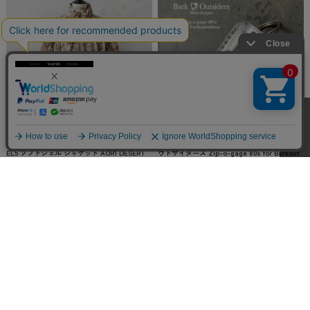
実物 新品 デッドストック 米軍 PTG MRS LEV
【即日出荷対応】BARK OUTSIDERS バークア
EL5 ソフトシェル ジャケット AOR1 DESERT
ウトサイダーズ Zip-o-gage 80s for Barkout
WITHOUT HOOD【#1】【キャンペーン対象
siders ジップオーゲージ 80s キーホルダー M
外】【T】
ADE IN USA【
¥129,800
(税込)
¥2,970
(税込)