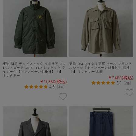
実物 新品 デッドストック イタリア フォ
実物 USED イタリア軍 ウール フランネ
レストガード GORE-TEX ジャケット ラ
ルシャツ【キャンペーン対象外】 長袖
イナー付【キャンペーン対象外】【I】
【I】ミリタリー 古着
ミリタリー
¥7,480
(税込)
¥17,380
(税込)
5.0
（
2
）
件
4.8
（
4
）
件