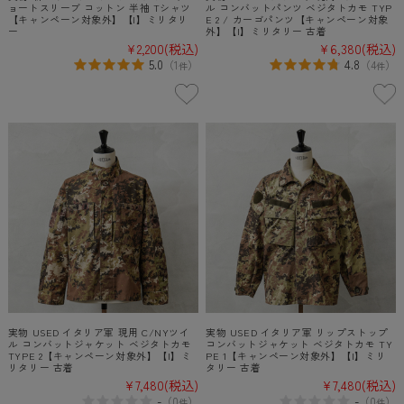
ョートスリーブ コットン 半袖 Tシャツ
ル コンバットパンツ ベジタトカモ TYP
【キャンペーン対象外】【I】ミリタリ
E 2 / カーゴパンツ【キャンペーン対象
ー
外】【I】ミリタリー 古着
¥2,200
(税込)
¥6,380
(税込)
5.0
4.8
（
1
）
（
4
）
件
件
実物 USED イタリア軍 現用 C/NYツイ
実物 USED イタリア軍 リップストップ
ル コンバットジャケット ベジタトカモ
コンバットジャケット ベジタトカモ TY
TYPE 2【キャンペーン対象外】【I】ミ
PE 1【キャンペーン対象外】【I】ミリ
リタリー 古着
タリー 古着
¥7,480
(税込)
¥7,480
(税込)
-
-
（
0
）
（
0
）
件
件