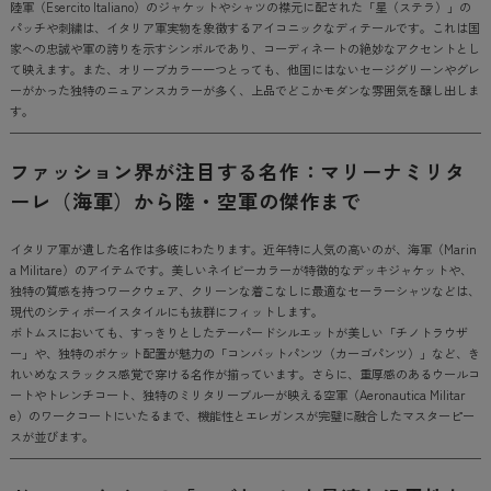
陸軍（Esercito Italiano）のジャケットやシャツの襟元に配された「星（ステラ）」の
パッチや刺繍は、イタリア軍実物を象徴するアイコニックなディテールです。これは国
家への忠誠や軍の誇りを示すシンボルであり、コーディネートの絶妙なアクセントとし
て映えます。また、オリーブカラー一つとっても、他国にはないセージグリーンやグレ
ーがかった独特のニュアンスカラーが多く、上品でどこかモダンな雰囲気を醸し出しま
す。
ファッション界が注目する名作：マリーナミリタ
ーレ（海軍）から陸・空軍の傑作まで
イタリア軍が遺した名作は多岐にわたります。近年特に人気の高いのが、海軍（Marin
a Militare）のアイテムです。美しいネイビーカラーが特徴的なデッキジャケットや、
独特の質感を持つワークウェア、クリーンな着こなしに最適なセーラーシャツなどは、
現代のシティボーイスタイルにも抜群にフィットします。
ボトムスにおいても、すっきりとしたテーパードシルエットが美しい「チノトラウザ
ー」や、独特のポケット配置が魅力の「コンバットパンツ（カーゴパンツ）」など、き
れいめなスラックス感覚で穿ける名作が揃っています。さらに、重厚感のあるウールコ
ートやトレンチコート、独特のミリタリーブルーが映える空軍（Aeronautica Militar
e）のワークコートにいたるまで、機能性とエレガンスが完璧に融合したマスターピー
スが並びます。