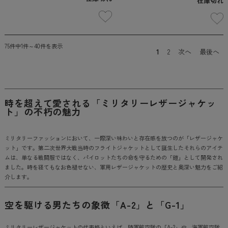
在庫切れ
75件中1件～40件を表示
1
2
次へ
最後へ
時を超えて愛される「ミリタリーレザージャケッ
ト」の不朽の魅力
ミリタリーファッションにおいて、一際深い味わいと存在感を放つのが「レザージャケ
ット」です。第二次世界大戦当時のフライトジャケットとして誕生したそれらのアイテ
ムは、単なる戦闘服ではなく、パイロットたちの命を守るための「鎧」として開発され
ました。時を経てもなお色褪せない、軍用レザージャケットの歴史と奥深い魅力をご紹
介します。
空を駆ける男たちの象徴「A-2」と「G-1」
ミリタリーレザージャケットの代表格といえば、陸軍航空隊の「A-2」や、海軍航空隊