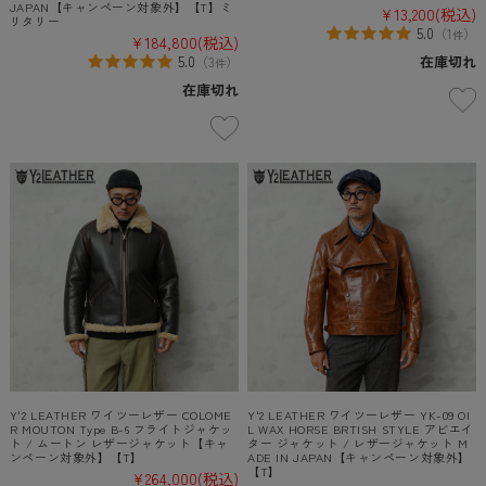
JAPAN【キャンペーン対象外】【T】ミ
¥13,200
(税込)
リタリー
5.0
（
1
）
件
¥184,800
(税込)
在庫切れ
5.0
（
3
）
件
在庫切れ
Y'2 LEATHER ワイツーレザー COLOME
Y'2 LEATHER ワイツーレザー YK-09 OI
R MOUTON Type B-6 フライトジャケッ
L WAX HORSE BRTISH STYLE アビエイ
ト / ムートン レザージャケット【キャ
ター ジャケット / レザージャケット M
ンペーン対象外】【T】
ADE IN JAPAN【キャンペーン対象外】
【T】
¥264,000
(税込)