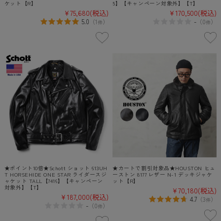
ケット【R】
5】【キャンペーン対象外】【T】
¥75,680
(税込)
¥170,500
(税込)
5.0
-
（
1
）
（
0
）
件
件
★ポイント10倍★Schott ショット 613UH
★カートで割引対象品★HOUSTON ヒュ
T HORSEHIDE ONE STAR ライダースジ
ーストン 8177 レザー N-1 デッキジャケ
ャケット TALL【7416】【キャンペーン
ット【R】
対象外】【T】
¥70,180
(税込)
¥187,000
(税込)
4.7
（
3
）
件
-
（
0
）
件