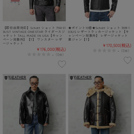
【即日出荷対応】Schott ショット 7164 61
★ポイント10倍★Schott ショット 7209 1
3UST VINTAGE ONESTAR ライダースジ
03US レザートラッカージャケット【キ
ャケット TALL MADE IN USA【キャン
ャンペーン対象外】 レザージャケット
ペーン対象外】【T】 ワンスター レザ
革ジャン【T】
ージャケット
¥170,500
(税込)
¥176,000
(税込)
-
（
0
）
件
-
（
0
）
件