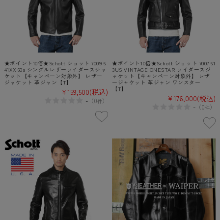
★ポイント10倍★Schott ショット 7009 6
★ポイント10倍★Schott ショット 7007 61
41XX 60s シングルレザーライダースジャ
3US VINTAGE ONESTAR ライダースジ
ケット【キャンペーン対象外】 レザー
ャケット【キャンペーン対象外】 レザ
ジャケット 革ジャン【T】
ージャケット 革ジャン ワンスター
【T】
¥159,500
(税込)
¥176,000
(税込)
-
（
0
）
件
-
（
0
）
件