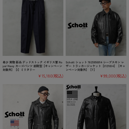
希少 実物 新品 デッドストック イギリス軍 Ro
Schott ショット 7825950014 シープスキン レ
yal Navy カーゴパンツ 前期型【キャンペーン
ザー トラッカージャケット【3121034】【キャ
対象外】【I】ミリタリー
ンペーン対象外】【T】
¥15,180
(税込)
¥99,000
(税込)