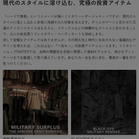
現代のスタイルに溶け込む、究極の投資アイテム
「ハードで無骨」というイメージが強いミリタリーレザージャケットですが、現代のス
タイルに落とし込むと非常に洗練された印象を与えます。デニムやブーツと合わせた王
道のアメカジスタイルはもちろん、スラックスなどの綺麗めなボトムスと合わせること
で、大人の色気漂うドレスダウン・コーディネートも完成します。
決して安価なアイテムではありませんが、その耐久性と時代に左右されない普遍的なデ
ザインを考えれば、これ以上ない「一生モノ」の投資アイテムといえます。ミリタリー
ショップWAIPERでは、当時の雰囲気を忠実に再現した復刻モデルから、希少なヴィン
テージまでを厳選して取り揃えています。あなたの一生を共に歩む、最高の一着をぜひ
見つけてください。
実物軍放出品
BLACK染めアイテム