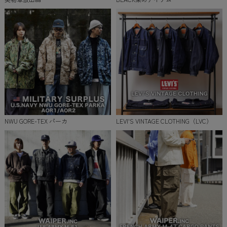
NWU GORE-TEX パーカ
LEVI'S VINTAGE CLOTHING（LVC）