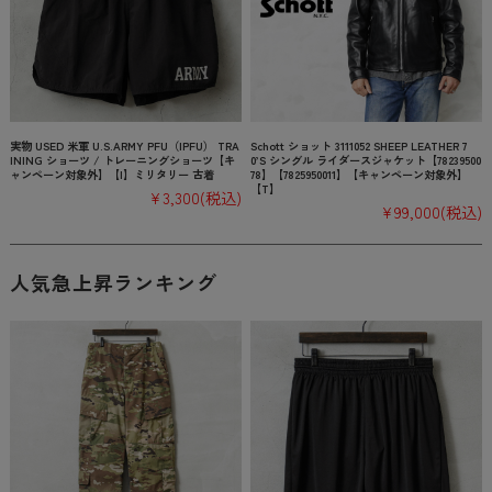
実物 USED 米軍 U.S.ARMY PFU（IPFU） TRA
Schott ショット 3111052 SHEEP LEATHER 7
INING ショーツ / トレーニングショーツ【キ
0’S シングル ライダースジャケット【78239500
ャンペーン対象外】【I】ミリタリー 古着
78】【7825950011】【キャンペーン対象外】
【T】
¥3,300
(税込)
¥99,000
(税込)
人気急上昇ランキング