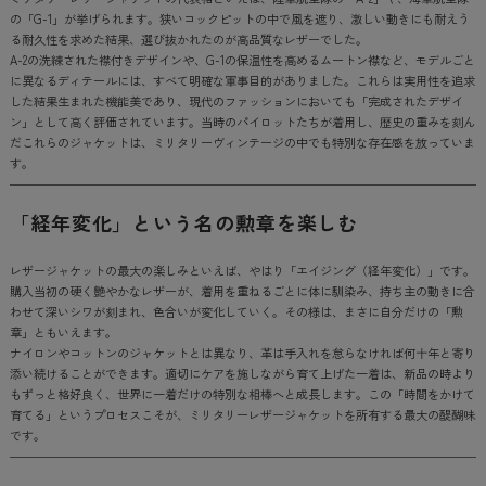
の「G-1」が挙げられます。狭いコックピットの中で風を遮り、激しい動きにも耐えう
る耐久性を求めた結果、選び抜かれたのが高品質なレザーでした。
A-2の洗練された襟付きデザインや、G-1の保温性を高めるムートン襟など、モデルごと
に異なるディテールには、すべて明確な軍事目的がありました。これらは実用性を追求
した結果生まれた機能美であり、現代のファッションにおいても「完成されたデザイ
ン」として高く評価されています。当時のパイロットたちが着用し、歴史の重みを刻ん
だこれらのジャケットは、ミリタリーヴィンテージの中でも特別な存在感を放っていま
す。
「経年変化」という名の勲章を楽しむ
レザージャケットの最大の楽しみといえば、やはり「エイジング（経年変化）」です。
購入当初の硬く艶やかなレザーが、着用を重ねるごとに体に馴染み、持ち主の動きに合
わせて深いシワが刻まれ、色合いが変化していく。その様は、まさに自分だけの「勲
章」ともいえます。
ナイロンやコットンのジャケットとは異なり、革は手入れを怠らなければ何十年と寄り
添い続けることができます。適切にケアを施しながら育て上げた一着は、新品の時より
もずっと格好良く、世界に一着だけの特別な相棒へと成長します。この「時間をかけて
育てる」というプロセスこそが、ミリタリーレザージャケットを所有する最大の醍醐味
です。