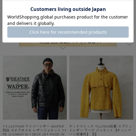
LL UP HORSE（ホースハイド）Type A-
ィ SN-23775026 LAMB LEATHER A-2 JK
2 フライトジャケット / レザージャケッ
T ラム レザー A-2 ジャケット【キャン
ト MADE IN JAPAN【キャンペーン対象
ペーン対象外】【T】
外】【T】
¥64,900
(税込)
¥195,800
(税込)
5.0
（
1
）
件
-
（
0
）
件
在庫切れ
在庫切れ
Y'2 LEATHER ワイツーレザー WAIPER
デッドストック TILLMAN社製 スプリッ
別注 ステアオイル レザージャケット TY
トレザー ワーク ジャケット【キャンペ
PE U.S.NAVY N-1 DECK JKT MADE IN
ーン対象外】【I】