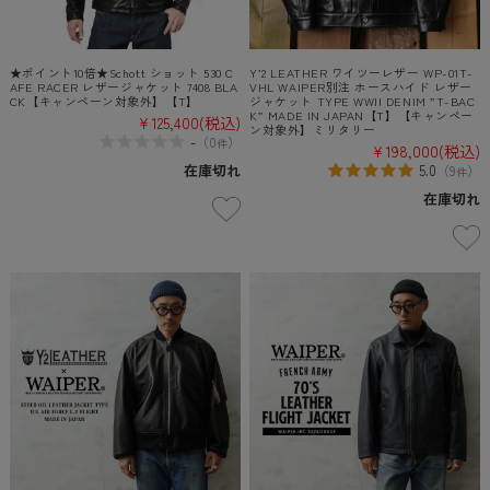
★ポイント10倍★Schott ショット 530 C
Y’2 LEATHER ワイツーレザー WP-01T-
AFE RACER レザージャケット 7408 BLA
VHL WAIPER別注 ホースハイド レザー
CK【キャンペーン対象外】【T】
ジャケット TYPE WWII DENIM ”T-BAC
K” MADE IN JAPAN【T】【キャンペー
¥125,400
(税込)
ン対象外】ミリタリー
-
（
0
）
件
¥198,000
(税込)
在庫切れ
5.0
（
9
）
件
在庫切れ