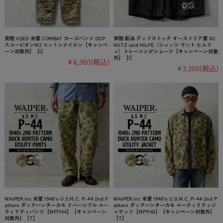
実物 USED 米軍 COMBAT カーゴパンツ OCP
実物 新品 デッドストック オーストリア軍 SC
スコーピオンW2 コットンナイロン【キャンペ
HUTZ und HILFE（シュッツ ウント ヒルフ
ーン対象外】【I】
ェ）トレーニングショーツ【キャンペーン対象
外】【I】
¥6,380
(税込)
¥3,300
(税込)
WAIPER.inc 米軍 1940’s U.S.M.C. P-44 2nd P
WAIPER.inc 米軍 1940’s U.S.M.C. P-44 2nd P
attern ダックハンターカモ リバーシブル ユー
attern ダックハンターカモ ユーティリティジ
ティリティパンツ【WP1144】【キャンペーン
ャケット【WP1143】【キャンペーン対象外】
対象外】【T】
【T】