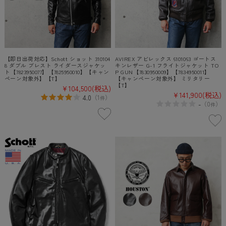
【即日出荷対応】Schott ショット 310104
AVIREX アビレックス 6101063 ゴートス
8 ダブル ブレスト ライダースジャケッ
キンレザー G-1 フライトジャケット TO
ト【7823950077】【7825950010】【キャン
P GUN【7830950009】【7834950011】
ペーン対象外】【T】
【キャンペーン対象外】 ミリタリー
【T】
¥104,500
(税込)
¥141,900
(税込)
4.0
（
1
）
件
-
（
0
）
件