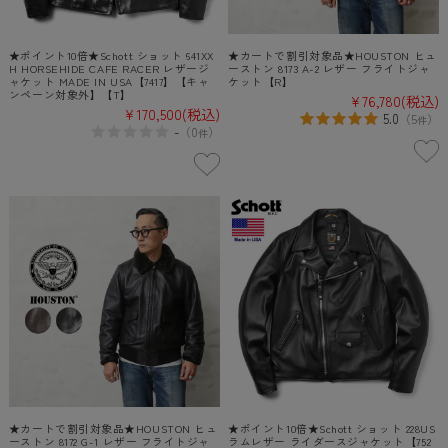
★ポイント10倍★Schott ショット 641XX
★カートで割引対象品★HOUSTON ヒュ
H HORSEHIDE CAFE RACER レザージ
ーストン 8173 A-2 レザー フライトジャ
ャケット MADE IN USA【7417】【キャ
ケット【R】
ンペーン対象外】【T】
¥76,780
(税込)
¥170,500
(税込)
5.0
（
5
）
件
-
（
0
）
件
★カートで割引対象品★HOUSTON ヒュ
★ポイント10倍★Schott ショット 228US
ーストン 8172 G-1 レザー フライトジャ
ラムレザー ライダースジャケット【752