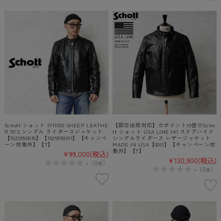
Schott ショット 3111052 SHEEP LEATHE
【即日出荷対応】☆ポイント10倍☆Scho
R 70’S シングル ライダースジャケット
tt ショット USA LINE 641 ステアハイド
【7823950078】【7825950011】【キャンペ
シングルライダース レザージャケット
ーン対象外】【T】
MADE IN USA【6061】【キャンペーン対
象外】【T】
¥99,000
(税込)
¥130,900
(税込)
-
（
0
）
件
-
（
0
）
件