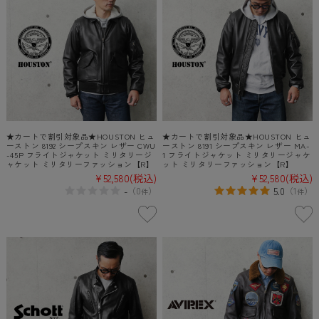
★カートで割引対象品★HOUSTON ヒュ
★カートで割引対象品★HOUSTON ヒュ
ーストン 8192 シープスキン レザー CWU
ーストン 8191 シープスキン レザー MA-
-45P フライトジャケット ミリタリージ
1 フライトジャケット ミリタリージャケ
ャケット ミリタリーファッション【R】
ット ミリタリーファッション【R】
¥52,580
(税込)
¥52,580
(税込)
-
5.0
（
0
）
（
1
）
件
件