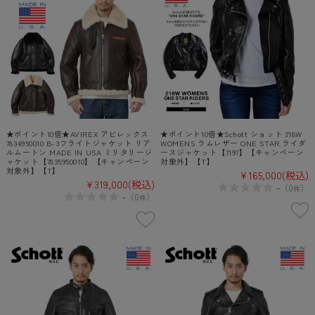
★ポイント10倍★AVIREX アビレックス
★ポイント10倍★Schott ショット 218W
7834950010 B-3フライトジャケット リア
WOMENS ラムレザー ONE STAR ライダ
ルムートン MADE IN USA ミリタリージ
ースジャケット【7197】【キャンペーン
ャケット【7835950010】【キャンペーン
対象外】【T】
対象外】【T】
¥165,000
(税込)
¥319,000
(税込)
-
（
0
）
件
-
（
0
）
件