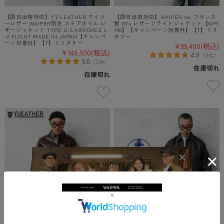
【即日出荷対応】Y'2 LEATHER ワイツ
【即日出荷対応】WAIPER.inc フランス
ーレザー WAIPER別注 ステアオイル レ
軍 70’s レザーフライトジャケット【WP1
ザージャケット TYPE U.S.AIRFORCE L
140】【キャンペーン対象外】【T】ミリ
-2 FLIGHT MADE IN JAPAN【キャンペ
タリー
ーン対象外】【T】ミリタリー
¥59,400
(税込)
¥148,500
(税込)
4.8
（
9
）
件
5.0
（
5
）
件
在庫切れ
在庫切れ
Y'2 LEATHER ワイツーレザー A-2-P PU
【即日出荷対応】FIDELITY フィデリテ