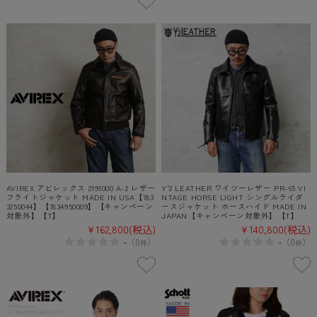
AVIREX アビレックス 2191000 A-2 レザー
Y'2 LEATHER ワイツーレザー PR-65 VI
フライトジャケット MADE IN USA【783
NTAGE HORSE LIGHT シングルライダ
3250044】【7834950009】【キャンペーン
ースジャケット ホースハイド MADE IN
対象外】【T】
JAPAN【キャンペーン対象外】【T】
¥162,800
(税込)
¥140,800
(税込)
-
-
（
0
）
（
0
）
件
件