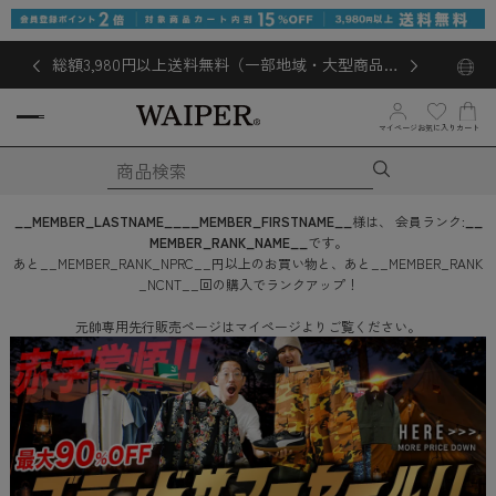
総額3,980円以上送料無料（一部地域・大型商品対
象外あり）
お気に入り
マイページ
カート
__MEMBER_LASTNAME__
__MEMBER_FIRSTNAME__
様は、
会員ランク:
__
MEMBER_RANK_NAME__
です。
あと
__MEMBER_RANK_NPRC__
円
以上のお買い物と、あと
__MEMBER_RANK
_NCNT__
回
の購入でランクアップ！
元帥専用先行販売ページはマイページよりご覧ください。