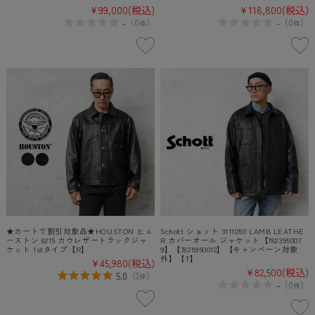
¥99,000
(税込)
¥118,800
(税込)
-
-
（
0
）
（
0
）
件
件
★カートで割引対象品★HOUSTON ヒュ
Schott ショット 3111050 LAMB LEATHE
ーストン 8215 カウレザートラックジャ
R カバーオール ジャケット【782395007
ケット 1stタイプ【R】
9】【7825950012】【キャンペーン対象
外】【T】
¥45,980
(税込)
¥82,500
(税込)
5.0
（
2
）
件
-
（
0
）
件