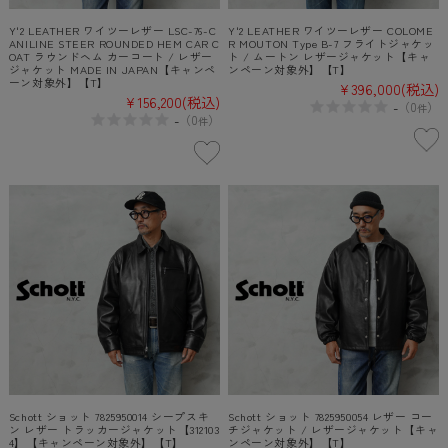
Y'2 LEATHER ワイツーレザー LSC-76-C
Y'2 LEATHER ワイツーレザー COLOME
ANILINE STEER ROUNDED HEM CAR C
R MOUTON Type B-7 フライトジャケッ
OAT ラウンドヘム カーコート / レザー
ト / ムートン レザージャケット【キャ
ジャケット MADE IN JAPAN【キャンペ
ンペーン対象外】【T】
ーン対象外】【T】
¥396,000
(税込)
¥156,200
(税込)
-
（
0
）
件
-
（
0
）
件
Schott ショット 7825950014 シープスキ
Schott ショット 7825950054 レザー コー
ン レザー トラッカージャケット【312103
チジャケット / レザージャケット【キャ
4】【キャンペーン対象外】【T】
ンペーン対象外】【T】