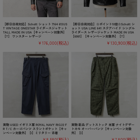
【即日出荷対応】Schott ショット 7164 613US
【即日出荷対応】☆ポイント10倍☆Schott シ
T VINTAGE ONESTAR ライダースジャケット
ョット USA LINE 641 ステアハイド シングル
TALL MADE IN USA【キャンペーン対象外】
ライダース レザージャケット MADE IN USA
【T】 ワンスター レザージ
【6061】【キャンペーン対象外】【T】
¥176,000
(税込)
¥130,900
(税込)
実物 USED イギリス軍 ROYAL NAVY RIG22 F
実物 新品 デットストック 米軍 ナイトデザー
R T/C カーゴパンツ スラントポケット【キャ
トカモ オーバーパンツ【キャンペーン対象
ンペーン対象外】【I】ミリタリー 古着
外】【I】
¥8,580
(税込)
¥7,800
(税込)