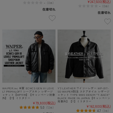
¥247,500
(税込)
-
（
0
）
件
-
（
0
）
件
在庫切れ
在庫切れ
WAIPER.inc 米軍 ECWCS GEN III LEVE
Y'2 LEATHER ワイツーレザー WP-01T-
L7 PRIMALOFT シープスキン レザージ
SO WAIPER別注 ステアオイル レザージ
ャケット【WP1119】【キャンペーン対象
ャケット TYPE WWII DENIM ”T-BACK”
外】【T】ミリタリー
BLACK MADE IN JAPAN【キャンペーン
対象外】【T】ミリタリー
¥79,800
(税込)
¥162,800
(税込)
5.0
（
12
）
件
4.7
（
3
）
件