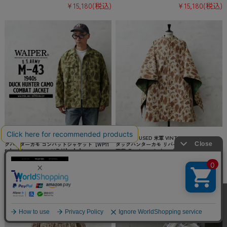
¥15,180
(税込)
¥15,180
(税込)
WAIPER.inc 米軍 1940’s U.S.ARMY M-43 ダッ
希少 実物 USED 米軍 VINTAGE 1940’s WW II
クハンターカモ コンバットジャケット【WP11
ダックハンターカモ リバーシブル ポンチョ /
50】【キャンペーン対象外】【T】
軍幕 テントシート タープ【キャンペーン対象
外】【I】
¥15,180
(税込)
¥33,000
(税込)