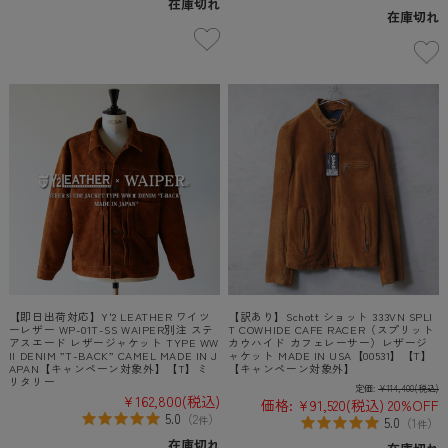
在庫切れ
在庫切れ
【即日出荷対応】Y'2 LEATHER ワイツ
【訳あり】Schott ショット 333VN SPLI
ーレザー WP-01T-SS WAIPER別注 ステ
T COWHIDE CAFE RACER（スプリット
アスエード レザージャケット TYPE WW
カウハイド カフェレーサー）レザージ
II DENIM ”T-BACK” CAMEL MADE IN J
ャケット MADE IN USA【00531】【T】
APAN【キャンペーン対象外】【T】ミ
【キャンペーン対象外】
リタリー
定価:
¥114,400
(税込)
¥162,800
(税込)
価格:
¥91,520
(税込)
20%OFF
5.0
（
2
）
件
5.0
（
1
）
件
在庫切れ