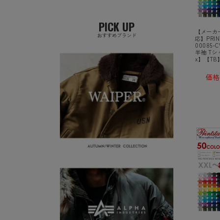
PICK UP
【メーカ
おすすめブランド
応】PRI
00085-
半袖 Tシャ
x】【TB
価格