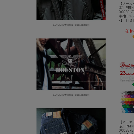
【メーカ
応】PRI
00085-
半袖 Tシャ
x】【TB
価格
【メーカ
応】PRI
00083-