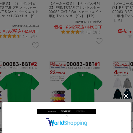
ー取次】【ネコポス便対
【メーカー取次】【ネコポス便対
【メーカー取
NTSTAR プリントスター
応】PRINTSTAR プリントスター
応】PRINT
CVT 5.6oz ヘビーウェイト
00085-CVT 5.6oz ヘビーウェイト
00083-BB
ツ XXL/XXXL #1【S
半袖 Tシャツ #1【Sx】【TB】
ト 半袖 Tシャ
】
【TB】
通常価格:
¥1,155
(税込)
価格:
¥642
(税込)
44%OFF
通常価格:
¥1,375
(税込)
:
¥795
(税込)
42%OFF
価格:
¥
4.3
（
3
）
件
4.5
（
2
）
件
ー取次】【ネコポス便対
【メーカー取次】【ネコポス便対
【メーカー取次
NTSTAR プリントスター
応】PRINTSTAR プリントスター
リントスター 00
BBT 4.0oz ライトウェイ
00083-BBT 4.0oz ライトウェイ
起毛ジップパ