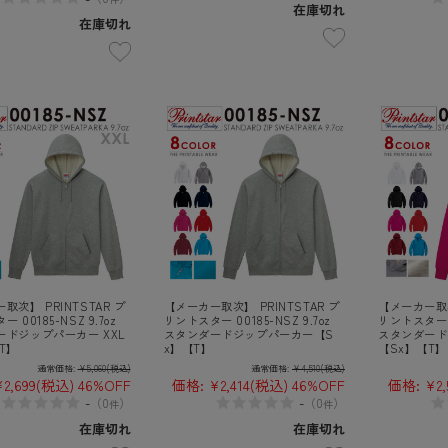
在庫切れ
在庫切れ
取次】 PRINTSTAR プ
【メーカー取次】 PRINTSTAR プ
【メーカー取次
 00185-NSZ 9.7oz
リントスター 00185-NSZ 9.7oz
リントスター 00
ードジップパーカー XXL
スタンダードジップパーカー【S
スタンダード
T】
x】【T】
【Sx】【T】
通常価格:
¥5,060
(税込)
通常価格:
¥4,510
(税込)
2,699
(税込)
46%OFF
価格:
¥2,414
(税込)
46%OFF
価格:
¥2,
-
-
（
0
）
（
0
）
件
件
在庫切れ
在庫切れ