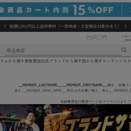
総額3,980円以上送料無料（一部地域・大型商品対象外あり）
こんに
__MEM
テムから探す
実物軍放出品
ブランドから探す
国から探す
コンテンツ
スタ
__MEMBER_LASTNAME__
__MEMBER_FIRSTNAME__
様は、
会員ラン
あと
__MEMBER_RANK_NPRC__
円
以上のお買い物と、あと
__MEMBER_
元帥専用先行販売ページはマイページよりご