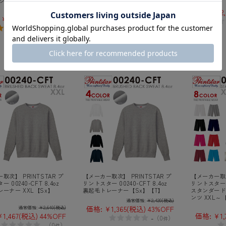
Tシャツ #2【Sx】【TB】
ト 半袖 Tシャツ #1【Sx】【TB】
価格:
¥2,
通常価格:
¥880
(税込)
通常価格:
¥880
(税込)
¥438
(税込)
50%OFF
価格:
¥438
(税込)
50%OFF
5.0
4.3
（
1
）
（
9
）
件
件
取次】 PRINTSTAR プ
【メーカー取次】 PRINTSTAR プ
【メーカー取次
 00240-CFT 8.4oz
リントスター 00240-CFT 8.4oz
リントスター 00
ーナー XXL【Sx】
裏起毛トレーナー【Sx】【T】
スタンダード
ンツ XXL～
通常価格:
¥2,420
(税込)
価格:
¥1,365
(税込)
43%OFF
通常価格:
¥2,640
(税込)
1,467
(税込)
44%OFF
価格:
¥1,
-
（
0
）
件
-
（
0
）
件