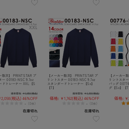
取次】 PRINTSTAR プ
【メーカー取次】 PRINTSTAR プ
【メーカー取次
 00183-NSC 9.7oz
リントスター 00183-NSC 9.7oz
リントスター
ードトレーナー XXL【S
スタンダードトレーナー【Sx】
バッグ 0077
【T】
グ【Sx】【
通常価格:
¥3,850
(税込)
通常価格:
¥3,300
(税込)
2,058
(税込)
46%OFF
価格:
¥1,762
(税込)
46%OFF
価格:
¥
-
-
（
0
）
（
0
）
件
件
在庫切れ
在庫切れ