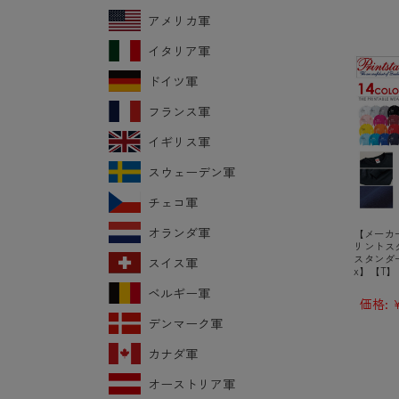
アメリカ軍
イタリア軍
ドイツ軍
フランス軍
イギリス軍
スウェーデン軍
チェコ軍
オランダ軍
【メーカー
リントスター
スタンダ
スイス軍
x】【T】
ベルギー軍
価格:
¥
デンマーク軍
カナダ軍
オーストリア軍