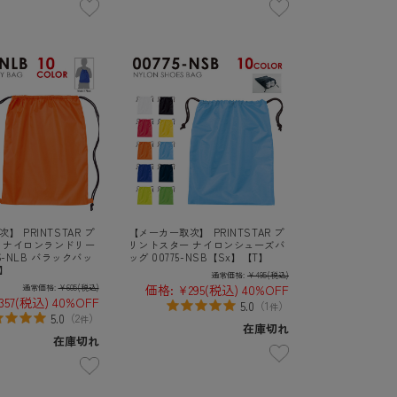
】 PRINTSTAR プ
【メーカー取次】 PRINTSTAR プ
 ナイロンランドリー
リントスター ナイロンシューズバ
6-NLB バラックバッ
ッグ 00775-NSB【Sx】【T】
T】
通常価格:
¥495
(税込)
価格:
¥295
(税込)
40%OFF
通常価格:
¥605
(税込)
357
(税込)
40%OFF
5.0
（
1
）
件
5.0
（
2
）
件
在庫切れ
在庫切れ