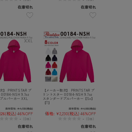
在庫切れ
在庫切れ
】 PRINTSTAR プ
【メーカー取次】 PRINTSTAR プ
184-NSH 9.7oz
リントスター 00184-NSH 9.7oz
プルパーカー XXL
スタンダードプルパーカー【Sx】
【T】
通常価格:
¥4,730
(税込)
通常価格:
¥4,180
(税込)
526
(税込)
46%OFF
価格:
¥2,230
(税込)
46%OFF
-
-
（
0
）
（
0
）
件
件
在庫切れ
在庫切れ