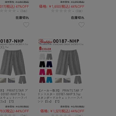
通常価格:
¥3,850
(税込)
通常価格:
¥2,970
(税込)
017
(税込)
47%OFF
価格:
¥1,650
(税込)
44%OFF
-
-
（
0
）
（
0
）
件
件
在庫切れ
在庫切れ
】 PRINTSTAR プ
【メーカー取次】 PRINTSTAR プ
187-NHP 9.7oz
リントスター 00187-NHP 9.7oz
スウェットハーフパ
スタンダードスウェットハーフパ
【Sx】【T】
ンツ【Sx】【T】
通常価格:
¥3,190
(税込)
通常価格:
¥2,750
(税込)
783
(税込)
44%OFF
価格:
¥1,527
(税込)
44%OFF
-
-
（
0
）
（
0
）
件
件