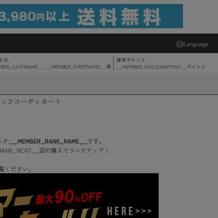
Language
ちは、
保有ポイント：
BER_LASTNAME__ __MEMBER_FIRSTNAME__
様
__MEMBER_HOLDINGPOINT__
ポイント
ッフコーディネート
ク:
__MEMBER_RANK_NAME__
です。
RANK_NCNT__
回
の購入でランクアップ！
覧ください。