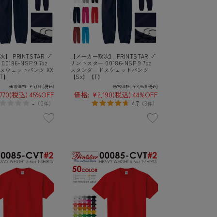
】 PRINTSTAR プ
【メーカー取次】 PRINTSTAR プ
186-NSP 9.7oz
リントスター 00186-NSP 9.7oz
スウェットパンツ XX
スタンダードスウェットパンツ
T】
【Sx】【T】
通常価格:
¥5,060
(税込)
通常価格:
¥3,960
(税込)
770
(税込)
45%OFF
価格:
¥2,190
(税込)
44%OFF
-
4.7
（
0
）
（
3
）
件
件