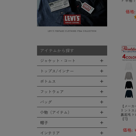
ト 半袖 
価格:
アイテムから探す
ジャケット・コート
トップス/インナー
全てのジャケット・コート
LEVEL7
ボトムス
全てのトップス/インナー
フライトジャケット
Tシャツ
フットウェア
全てのボトムス
M-65ジャケット
シャツ
カーゴパンツ
バッグ
全てのフットウェア
デッキジャケット
【メーカー
スウェット/パーカー
デニムパンツ
リントスター
ブーツ
小物（アイテム）
タンカースジャケット
全てのバッグ
裏起毛トレ
セーター/カーディガン
チノ，ワークパンツ
【T】
シューズ・スニーカー
コート
リュックサック
帽子
ベスト
全ての小物（アイテム）
ファティーグパンツ
サンダル
価格:
¥
ソフトシェルジャケット
ショルダーバッグ
タンクトップ
グローブ（手袋）
インテリア
ナイロンパンツ
全ての帽子