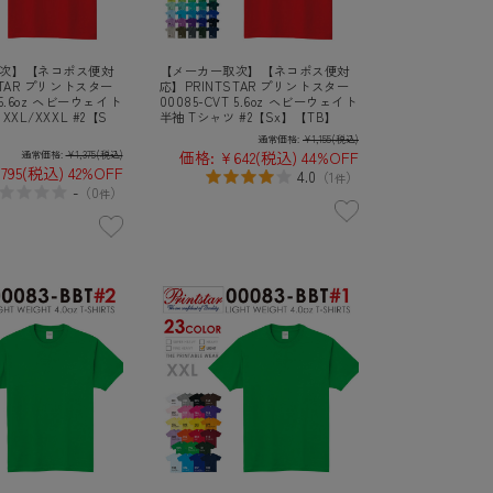
次】【ネコポス便対
【メーカー取次】【ネコポス便対
STAR プリントスター
応】PRINTSTAR プリントスター
T 5.6oz ヘビーウェイト
00085-CVT 5.6oz ヘビーウェイト
XXL/XXXL #2【S
半袖 Tシャツ #2【Sx】【TB】
通常価格:
¥1,155
(税込)
価格:
¥642
(税込)
44%OFF
通常価格:
¥1,375
(税込)
795
(税込)
42%OFF
4.0
（
1
）
件
-
（
0
）
件