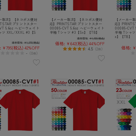
ー取次】【ネコポス便対
【メーカー取次】【ネコポス便対
【メーカー取
NTSTAR プリントスター
応】PRINTSTAR プリントスター
応】PRINT
CVT 5.6oz ヘビーウェイト
00085-CVT 5.6oz ヘビーウェイト
00085-CV
ツ XXL/XXXL #3【S
半袖 Tシャツ #3【Sx】【TB】
半袖 Tシャツ 
】
x】【TB】
通常価格:
¥1,155
(税込)
価格:
¥642
(税込)
44%OFF
通常価格:
¥1,375
(税込)
:
¥795
(税込)
42%OFF
価格:
¥
4.5
（
2
）
件
-
（
0
）
件