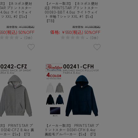
次】【ネコポス便対
【メーカー取次】【ネコポス便対
STAR プリントスター
応】PRINTSTAR プリントスター
T 4.0oz ライトウェイ
00083-BBT 4.0oz ライトウェイ
ツ XXL #2【Sx】
ト 半袖 Tシャツ XXL #1【Sx】
【TB】
通常価格:
¥1,100
(税込)
通常価格:
¥1,100
(税込)
550
(税込)
50%OFF
価格:
¥550
(税込)
50%OFF
-
-
（
0
）
（
0
）
件
件
】 PRINTSTAR プ
【メーカー取次】 PRINTSTAR プ
242-CFZ 8.4oz 裏
リントスター 00241-CFH 8.4oz
ーカー【Sx】【T】
裏起毛プルパーカー【Sx】【T】