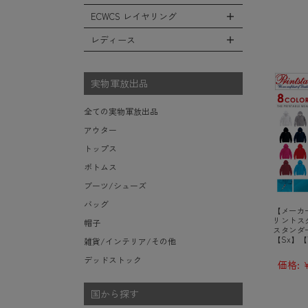
レインシューズ・ブーツ
フリースジャケット
ヘルメットバッグ
防寒物（ネックウォーマーetc）
スウェットパンツ
キャップ
ECWCS レイヤリング
ソックス/靴下
全てのインテリア
レザーアウター
メッセンジャーバッグ
傘/ポンチョ
ショートパンツ
ハット
デスク、椅子、家具
レディース
ジャケットライナー
トートバッグ
全てのECWCS
ミリタリーウォッチ
アンダー（下着）
ニット帽（ビーニー）
シュラフ/ブランケット/etc
デニムジャケット
ウエストバッグ/ボディバッグ
ライトベースレイヤー Level.1
財布・小銭入れ・キーケース
全てのレディース
ベレー帽
ボックス/ガソリン缶/etc
モッズコート
ダッフルバッグ
ミッドベースレイヤー Level.2
実物軍放出品
サングラス・ゴーグル
ハンチング
生地・テントシェル
ボストンバッグ
フリースレイヤー Level.3
ベルト
キャスケット
全ての実物軍放出品
ポーチ/ケース/etc
ウィンドレイヤー Level.4
食器/ボトル/etc
その他
アウター
スーツケース/キャリーバッグ
ソフトシェルレイヤー Level.5
ミリタリー雑貨
トップス
ビジネスバッグ
ハードシェルレイヤー Level.6
ライト/懐中電灯/etc
ボトムス
アウターレイヤー Level.7
ロープ/コード/etc
ブーツ/シューズ
タオル/ハンカチ/etc
バッグ
【メーカー
その他の小物
リントスター
帽子
スタンダ
【Sx】【
雑貨/インテリア/その他
デッドストック
価格:
¥
国から探す