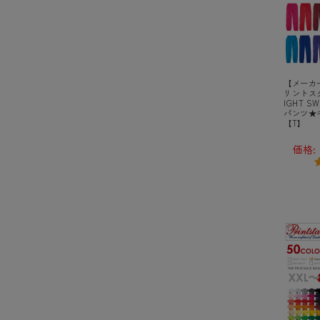
【メーカー
リントスター
IGHT S
パンツ★
【T】
価格: