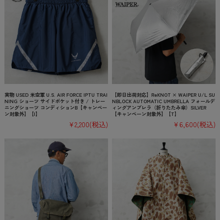
実物 USED 米空軍 U.S. AIR FORCE IPTU TRAI
【即日出荷対応】ReKNOT × WAIPER U/L SU
NING ショーツ サイドポケット付き / トレー
NBLOCK AUTOMATIC UMBRELLA フォールデ
ニングショーツ コンディションB【キャンペー
ィングアンブレラ（折りたたみ傘）SILVER
ン対象外】【I】
【キャンペーン対象外】【T】
¥2,200
(税込)
¥6,600
(税込)