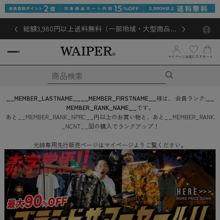
総額3,980円以上送料無料（一部地域・大型商品対
象外あり）
お気に入り
マイページ
カート
__MEMBER_LASTNAME__
__MEMBER_FIRSTNAME__
様は、
会員ランク:
__
MEMBER_RANK_NAME__
です。
あと
__MEMBER_RANK_NPRC__
円
以上のお買い物と、あと
__MEMBER_RANK
_NCNT__
回
の購入でランクアップ！
元帥専用先行販売ページはマイページよりご覧ください。