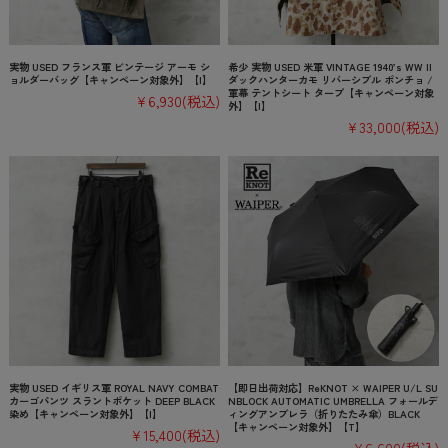
実物 USED フランス軍 ビンテージ アーモ シ
希少 実物 USED 米軍 VINTAGE 1940’s WW II
ョルダーバッグ【キャンペーン対象外】【I】
ダックハンターカモ リバーシブル ポンチョ /
軍幕 テントシート タープ【キャンペーン対象
¥6,930
(税込)
外】【I】
¥33,000
(税込)
実物 USED イギリス軍 ROYAL NAVY COMBAT
【即日出荷対応】ReKNOT × WAIPER U/L SU
カーゴパンツ スラントポケット DEEP BLACK
NBLOCK AUTOMATIC UMBRELLA フォールデ
染め【キャンペーン対象外】【I】
ィングアンブレラ（折りたたみ傘）BLACK
【キャンペーン対象外】【T】
¥15,400
(税込)