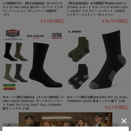
☆大幅割引中☆【即日出荷対応】ROTHCO ロ
【即日出荷対応】★大幅割引中★BEYOND CL
スコ ULTRA FORCE BDUカーゴパンツ ミリタ
OTHING ビヨンド クロージング A5 RIG LIGH
リーファッション【キャンペーン対象外】
T JACKET リグ ライト ジャケット【44079】
【T】
ミリタリージャケット【キャンペー
¥3,850
(税込)
¥36,300
(税込)
★カートで割引対象品★【ネコポス便対応】D
★カートで割引対象品★ZERO ゼロ ZS-01 WA
ARN TOUGH VERMONT ダーンタフバーモン
TERPROOF SOCKS 防水ソックス 靴下【TB】
ト T4022 TACTICAL BOOT FULL CUSHION
¥4,378
(税込)
靴下 ソックス【TB】
¥5,940
(税込)