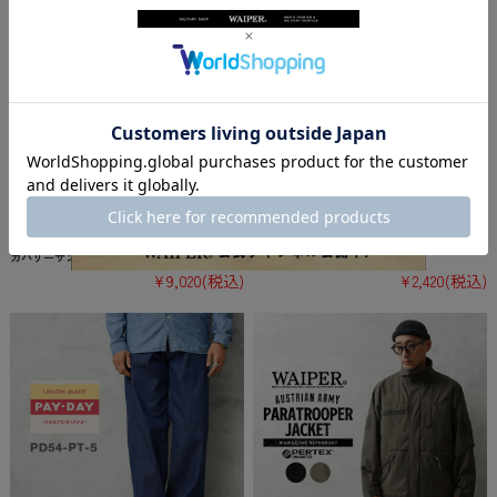
★カートで割引対象品★rig FOOTWEAR リグ
ROTOTO ロトト R1110 COTTON WAFFLE CR
フットウェア RG0013 slide 2.0 スライド2.0 リ
EW SOCKS コットンワッフル クルーソックス
カバリーサンダル【Sx】【T】
【キャンペーン対象外】【TB】
¥9,020
(税込)
¥2,420
(税込)