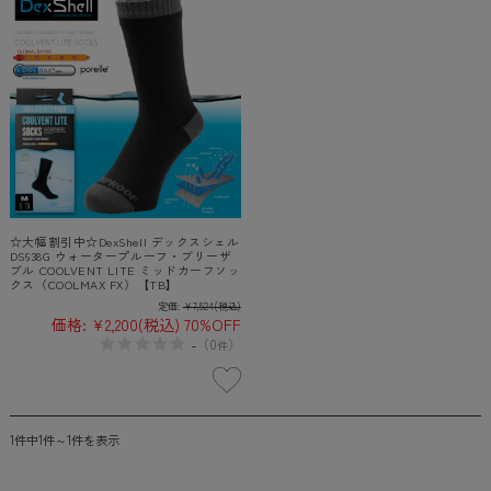
☆大幅割引中☆DexShell デックスシェル
DS638G ウォータープルーフ・ブリーザ
ブル COOLVENT LITE ミッドカーフソッ
クス（COOLMAX FX）【TB】
定価:
¥7,524
(税込)
価格:
¥2,200
(税込)
70%OFF
-
（
0
）
件
1件中1件～1件を表示