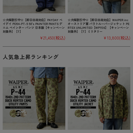
☆大幅割引中☆【即日出荷対応】PAYDAY ペ
☆大幅割引中☆【即日出荷対応】WAIPER.inc
イデイ PD54-PT-5 50's PAINTER PANTS デ
オーストリア軍 パラトルーパージャケット PE
ニム ペインター パンツ 日本製【キャンペーン
RTEX UNLIMITED【WP1136】【キャンペーン
対象外】【T】
対象外】【T】ミリタリー
¥21,450
(税込)
¥13,800
(税込)
人気急上昇ランキング