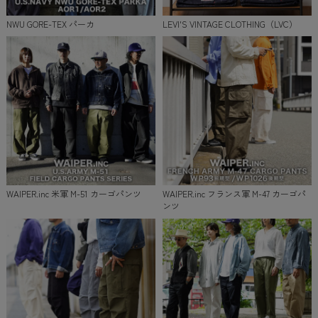
NWU GORE-TEX パーカ
LEVI'S VINTAGE CLOTHING（LVC）
WAIPER.inc 米軍 M-51 カーゴパンツ
WAIPER.inc フランス軍 M-47 カーゴパ
ンツ