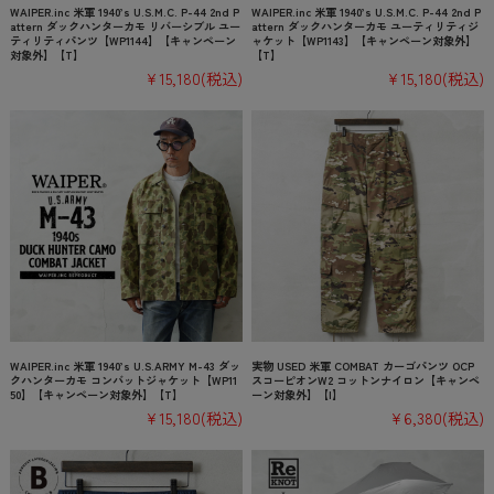
WAIPER.inc 米軍 1940’s U.S.M.C. P-44 2nd P
WAIPER.inc 米軍 1940’s U.S.M.C. P-44 2nd P
attern ダックハンターカモ リバーシブル ユー
attern ダックハンターカモ ユーティリティジ
ティリティパンツ【WP1144】【キャンペーン
ャケット【WP1143】【キャンペーン対象外】
対象外】【T】
【T】
¥15,180
(税込)
¥15,180
(税込)
WAIPER.inc 米軍 1940’s U.S.ARMY M-43 ダッ
実物 USED 米軍 COMBAT カーゴパンツ OCP
クハンターカモ コンバットジャケット【WP11
スコーピオンW2 コットンナイロン【キャンペ
50】【キャンペーン対象外】【T】
ーン対象外】【I】
¥15,180
(税込)
¥6,380
(税込)