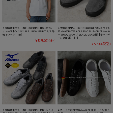
☆大幅割引中☆【即日出荷対応】HOUSTON
☆大幅割引中☆【即日出荷対応】VANS ヴァン
ヒューストン 22421 U.S. NAVY PRINT S/S 半
ズ VN000BVZ239 CLASSIC SLIP-ON スニーカ
袖 Tシャツ【TB】
ー WOOL GRAY / BLACK USA企画【キャンペ
ーン対象外】【T】
¥5,280
(税込)
¥5,720
(税込)
☆大幅割引中☆【即日出荷対応】MIZUNO ミ
★カートで割引対象品★新品 復刻 ドイツ軍 B