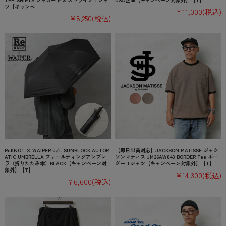
ツ【キャンペ
¥11,000
(税込)
¥8,250
(税込)
ReKNOT × WAIPER U/L SUNBLOCK AUTOM
【即日出荷対応】JACKSON MATISSE ジャク
ATIC UMBRELLA フォールディングアンブレ
ソンマティス JM26AW043 BORDER Tee ボー
ラ（折りたたみ傘）BLACK【キャンペーン対
ダー Tシャツ【キャンペーン対象外】【T】
象外】【T】
¥14,300
(税込)
¥6,600
(税込)