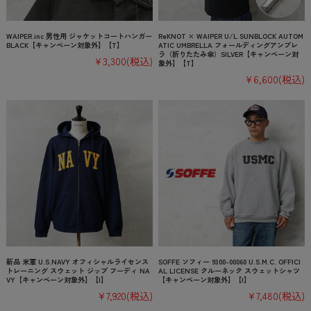
WAIPER.inc 男性用 ジャケットコートハンガー
ReKNOT × WAIPER U/L SUNBLOCK AUTOM
BLACK【キャンペーン対象外】【T】
ATIC UMBRELLA フォールディングアンブレ
ラ（折りたたみ傘）SILVER【キャンペーン対
¥3,300
(税込)
象外】【T】
¥6,600
(税込)
新品 米軍 U.S.NAVY オフィシャルライセンス
SOFFE ソフィー 9300-00060 U.S.M.C. OFFICI
トレーニング スウェット ジップ フーディ NA
AL LICENSE クルーネック スウェットシャツ
VY【キャンペーン対象外】【I】
【キャンペーン対象外】【I】
¥7,920
(税込)
¥7,480
(税込)