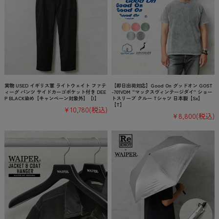
実物 USED イギリス軍 ライトウェイト ファテ
【即日出荷対応】Good On グッドオン GOST
ィーグ パンツ サイドカーゴポケット付き DEE
-701VDM “マックスヴィンテージダイ” ショー
P BLACK染め【キャンペーン対象外】【I】
トスリーブ クルー Tシャツ 日本製【Sx】
【T】
¥10,780
(税込)
¥8,800
(税込)