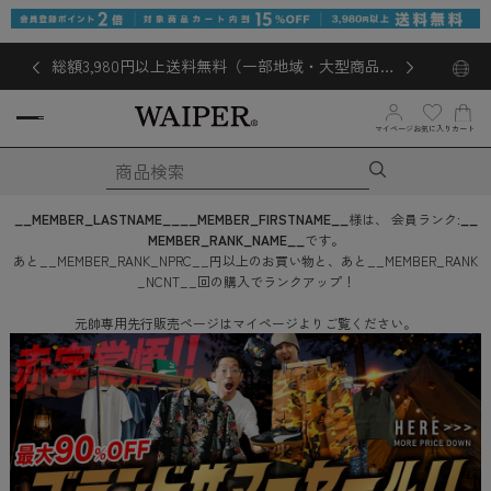
総額3,980円以上送料無料（一部地域・大型商品対
象外あり）
マイページ
お気に入り
カート
__MEMBER_LASTNAME__
__MEMBER_FIRSTNAME__
様は、
会員ランク:
__
MEMBER_RANK_NAME__
です。
あと
__MEMBER_RANK_NPRC__
円
以上のお買い物と、あと
__MEMBER_RANK
_NCNT__
回
の購入でランクアップ！
元帥専用先行販売ページはマイページよりご覧ください。