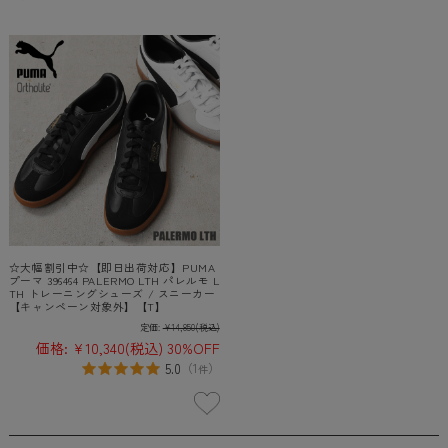
☆大幅割引中☆【即日出荷対応】PUMA
プーマ 396464 PALERMO LTH パレルモ L
TH トレーニングシューズ / スニーカー
【キャンペーン対象外】【T】
定価:
¥14,850
(税込)
価格:
¥10,340
(税込)
30%OFF
5.0
（
1
）
件