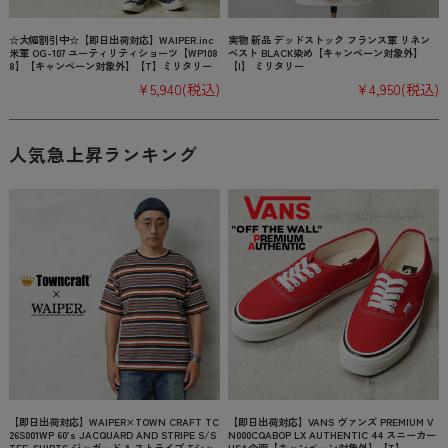
☆大幅割引中☆【即日出荷対応】WAIPER.inc
実物 新品 デッドストック フランス軍 リネン
米軍 OG-107 ユーティリティショーツ【WP108
ベスト BLACK染め【キャンペーン対象外】
8】【キャンペーン対象外】【T】ミリタリー
【I】 ミリタリー
¥5,940
(税込)
¥4,950
(税込)
人気急上昇ランキング
【即日出荷対応】WAIPER×TOWN CRAFT TC
【即日出荷対応】VANS ヴァンズ PREMIUM V
26S001WP 60’s JACQUARD AND STRIPE S/S
N000CQABOP LX AUTHENTIC 44 スニーカー
TEE-SHIRTS ジャガード & ストライプ Tシャ
USA企画【キャンペーン対象外】【T】