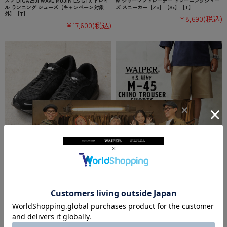
ズノ D1GA2501 WAVE MUJIN LS GTX トレイ
W ジャーマントレーナー トレーニングシュー
ル ランニング シューズ【キャンペーン対象
ズ スニーカー【Zo】【Sx】【T】
外】【T】
¥8,690
(税込)
¥17,600
(税込)
実物 USED 米軍 Eagle Mountain トレーニン
☆大幅割引中☆【即日出荷対応】WAIPER.inc
グシューズ by Propper STEALTH【キャンペ
米軍 M-45 チノトラウザーショーツ【WP108
ーン対象外】【I】ミリタリー 古着
9】【キャンペーン対象外】【T】ミリタリー
¥10,780
(税込)
¥6,600
(税込)