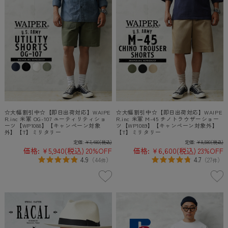
☆大幅割引中☆【即日出荷対応】WAIPE
☆大幅割引中☆【即日出荷対応】WAIPE
R.inc 米軍 OG-107 ユーティリティショ
R.inc 米軍 M-45 チノトラウザーショー
ーツ【WP1088】【キャンペーン対象
ツ【WP1089】【キャンペーン対象外】
外】【T】ミリタリー
【T】ミリタリー
定価:
¥7,480
(税込)
定価:
¥8,580
(税込)
価格:
¥5,940
(税込)
20%OFF
価格:
¥6,600
(税込)
23%OFF
4.9
4.7
（
44
）
（
27
）
件
件