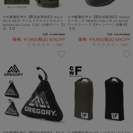
☆大幅割引中☆【即日出荷対応】WILD
☆大幅割引中☆【即日出荷対応】Reebok
WILD WEST ワイルドワイルドウエスト
リーボック RB4035 SUBLITE CUSHION
Butane Gas Cover（CB）CB缶カバー【S
ワークシューズ【キャンペーン対象外】
x】【T】
【T】
定価:
¥4,950
(税込)
定価:
¥21,780
(税込)
価格:
¥1,980
(税込)
60%OFF
価格:
¥9,900
(税込)
54%OFF
-
-
（
0
）
（
0
）
件
件
☆大幅割引中☆【即日出荷対応】【ネコ
☆大幅割引中☆CWF シーダブルエフ CW