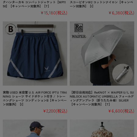
クハンターカモ コンバットジャケット【WP11
スコーピオンW2 コットンナイロン【キャンペ
50】【キャンペーン対象外】【T】
ーン対象外】【I】
¥15,180
(税込)
¥6,380
(税込)
実物 USED 米空軍 U.S. AIR FORCE IPTU TRAI
【即日出荷対応】ReKNOT × WAIPER U/L SU
NING ショーツ サイドポケット付き / トレー
NBLOCK AUTOMATIC UMBRELLA フォールデ
ニングショーツ コンディションB【キャンペー
ィングアンブレラ（折りたたみ傘）SILVER
ン対象外】【I】
【キャンペーン対象外】【T】
¥2,200
(税込)
¥6,600
(税込)