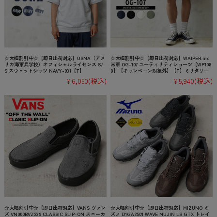
☆大幅割引中☆【即日出荷対応】USNA（アメ
☆大幅割引中☆【即日出荷対応】WAIPER.inc
リカ海軍兵学校）オフィシャルライセンス S/
米軍 OG-107 ユーティリティショーツ【WP108
S スウェットシャツ NAVY-031【T】
8】【キャンペーン対象外】【T】ミリタリー
¥6,050
(税込)
¥5,940
(税込)
☆大幅割引中☆【即日出荷対応】VANS ヴァン
☆大幅割引中☆【即日出荷対応】MIZUNO ミ
ズ VN000BVZ239 CLASSIC SLIP-ON スニーカ
ズノ D1GA2501 WAVE MUJIN LS GTX トレイ