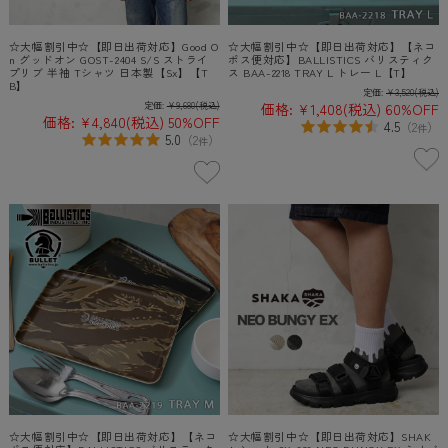
☆大幅割引中☆【即日出荷対応】Good O
☆大幅割引中☆【即日出荷対応】【ネコ
n グッドオン GOST-2404 S/S ストライ
ポス便対応】BALLISTICS バリスティク
プリブ 半袖 Tシャツ 日本製【Sx】【T
ス BAA-2218 TRAY L トレー L【T】
B】
定価:
¥3,520
(税込)
定価:
¥9,680
(税込)
価格:
¥1,408
(税込)
60%OFF
価格:
¥4,840
(税込)
50%OFF
4.5
（
2
）
件
5.0
（
2
）
件
☆大幅割引中☆【即日出荷対応】【ネコ
☆大幅割引中☆【即日出荷対応】SHAK