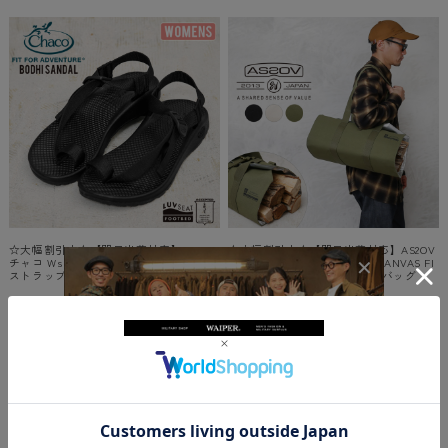
☆大幅割引中☆【即日出荷対応】Chaco
☆大幅割引中☆【即日出荷対応】AS2OV
チャコ Ws BODHI ウーマンズ ボーディ
アッソブ 182000 ALBERTON CANVAS FI
ストラップサンダル【T】
RE WOOD BAG キャンバス 薪バッグ
【キャンペーン対象外】【T】
定価:
¥9,900
(税込)
価格:
¥4,950
(税込)
50%OFF
定価:
¥9,680
(税込)
価格:
¥4,840
(税込)
50%OFF
-
（
0
）
件
-
（
0
）
件