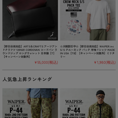
【即日出荷対応】ARTS＆CRAFTS アーツアン
☆大幅割引中☆【即日出荷対応】WAIPER.inc
ドクラフツ 1201601 CORDOVAN コードバン ラ
S/S クルーネック パック 半袖 Tシャツ MADE
ウンドジップ ロングウォレット 日本製【T】
IN USA【TB】【キャンペーン対象外】ミリタ
【キャンペーン対象外】
リー
¥55,000
(税込)
¥1,980
(税込)
人気急上昇ランキング