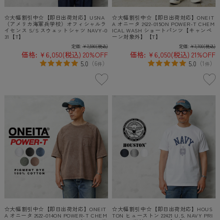
☆大幅割引中☆【即日出荷対応】USNA
☆大幅割引中☆【即日出荷対応】ONEIT
（アメリカ海軍兵学校）オフィシャルラ
A オニータ 2622-015ON POWER-T CHEM
イセンス S/S スウェットシャツ NAVY-0
ICAL WASH ショートパンツ【キャンペ
31【T】
ーン対象外】【T】
定価:
¥7,590
(税込)
定価:
¥7,700
(税込)
価格:
¥6,050
(税込)
20%OFF
価格:
¥6,050
(税込)
21%OFF
5.0
5.0
（
6
）
（
1
）
件
件
☆大幅割引中☆【即日出荷対応】ONEIT
☆大幅割引中☆【即日出荷対応】HOUS
A オニータ 2622-014ON POWER-T CHEM
TON ヒューストン 22421 U.S. NAVY PRI