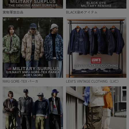
実物軍放出品
BLACK染めアイテム
NWU GORE-TEX パーカ
LEVI'S VINTAGE CLOTHING（LVC）