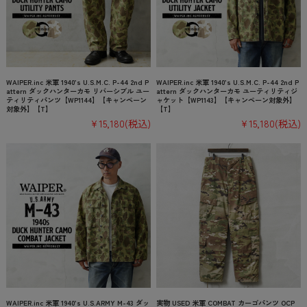
WAIPER.inc 米軍 1940’s U.S.M.C. P-44 2nd P
WAIPER.inc 米軍 1940’s U.S.M.C. P-44 2nd P
attern ダックハンターカモ リバーシブル ユー
attern ダックハンターカモ ユーティリティジ
ティリティパンツ【WP1144】【キャンペーン
ャケット【WP1143】【キャンペーン対象外】
対象外】【T】
【T】
¥15,180
(税込)
¥15,180
(税込)
WAIPER.inc 米軍 1940’s U.S.ARMY M-43 ダッ
実物 USED 米軍 COMBAT カーゴパンツ OCP