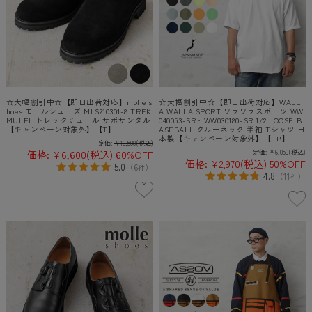
☆大幅割引中☆【即日出荷対応】molle s
☆大幅割引中☆【即日出荷対応】WALL
hoes モールシューズ MLS210301-8 TREK
A WALLA SPORT ワラワラスポーツ WW
MULEL トレックミュール サボサンダル
040053-SR・WW030180-SR 1/2 LOOSE B
【キャンペーン対象外】【T】
ASEBALL クルーネック 半袖 Tシャツ 日
本製【キャンペーン対象外】【TB】
定価:
¥16,500
(税込)
価格:
¥6,600
(税込)
60%OFF
定価:
¥6,050
(税込)
価格:
¥2,970
(税込)
50%OFF
5.0
（
6
）
件
4.8
（
11
）
件