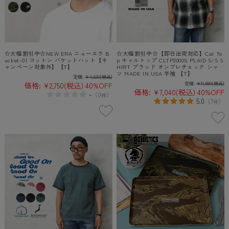
☆大幅割引中☆NEW ERA ニューエラ B
☆大幅割引中☆【即日出荷対応】Cal To
ucket-01 コットン バケットハット【キ
p キャルトップ CLTP2000S PLAID S/S S
ャンペーン対象外】【T】
HIRT プラッド オンブレチェック シャ
ツ MADE IN USA 半袖 【T】
定価:
¥4,620
(税込)
価格:
¥2,750
(税込)
40%OFF
定価:
¥11,880
(税込)
価格:
¥7,040
(税込)
40%OFF
-
（
0
）
件
5.0
（
7
）
件