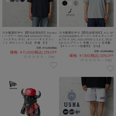
☆大幅割引中☆【即日出荷対応】Barbou
☆大幅割引中☆【即日出荷対応】A.G.SP
r バブアー MML1469 HEXHAM POLO
ALDING&BROS エージースポルディング
（ヘクサム ポロ）オーバーサイズフィ
&ブロス SPL-AGS-261010 U.S.A.S. DESI
ット ポロシャツ【Sx】 半袖 【T】
GN S/S プリント 半袖 Tシャツ 日本製
【キャンペーン対象外】【TB】
定価:
¥14,300
(税込)
価格:
¥11,000
(税込)
23%OFF
定価:
¥9,900
(税込)
価格:
¥7,920
(税込)
20%OFF
-
（
0
）
件
-
（
0
）
件