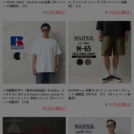
ー WOOL GRAY / BLACK USA企画【キャンペ
ル ランニング シューズ【キャンペーン対象
ーン対象外】【T】
外】【T】
¥5,720
(税込)
¥17,600
(税込)
☆大幅割引中☆【即日出荷対応】RUSSELL ラ
WAIPER.inc 米軍 M-65 フィールドカーゴショ
ッセル RJ-1037 U.S.Heavy Cotton Jersey S/
ーツ 初期型【WP112】【T】【キャンペーン対
S T ヘビーコットン 半袖 Tシャツ【キャンペ
象外】
ーン対象外】【TB】
¥10,780
(税込)
¥2,200
(税込)