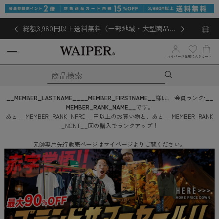
総額3,980円以上送料無料（一部地域・大型商品対
象外あり）
お気に入り
マイページ
カート
__MEMBER_LASTNAME__
__MEMBER_FIRSTNAME__
様は、
会員ランク:
__
MEMBER_RANK_NAME__
です。
あと
__MEMBER_RANK_NPRC__
円
以上のお買い物と、あと
__MEMBER_RANK
_NCNT__
回
の購入でランクアップ！
元帥専用先行販売ページはマイページよりご覧ください。