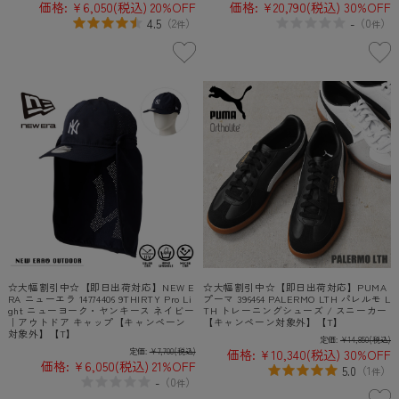
価格:
¥6,050
(税込)
20%OFF
価格:
¥20,790
(税込)
30%OFF
4.5
-
（
2
）
（
0
）
件
件
☆大幅割引中☆【即日出荷対応】NEW E
☆大幅割引中☆【即日出荷対応】PUMA
RA ニューエラ 14774406 9THIRTY Pro Li
プーマ 396464 PALERMO LTH パレルモ L
ght ニューヨーク・ヤンキース ネイビー
TH トレーニングシューズ / スニーカー
｜アウトドア キャップ【キャンペーン
【キャンペーン対象外】【T】
対象外】【T】
定価:
¥14,850
(税込)
定価:
¥7,700
(税込)
価格:
¥10,340
(税込)
30%OFF
価格:
¥6,050
(税込)
21%OFF
5.0
（
1
）
件
-
（
0
）
件