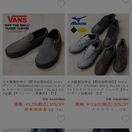
☆大幅割引中☆【即日出荷対応】VANS
☆大幅割引中☆【即日出荷対応】MIZU
ヴァンズ VN000BVZ239 CLASSIC SLIP-O
NO ミズノ D1GA2501 WAVE MUJIN LS G
N スニーカー WOOL GRAY / BLACK US
TX トレイル ランニング シューズ【キャ
A企画【キャンペーン対象外】【T】
ンペーン対象外】【T】
定価:
¥8,250
(税込)
定価:
¥25,300
(税込)
価格:
¥5,720
(税込)
30%OFF
価格:
¥17,600
(税込)
30%OFF
5.0
-
（
1
）
（
0
）
件
件