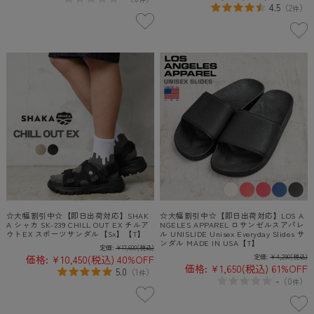
4.5
（
2
）
件
☆大幅割引中☆【即日出荷対応】SHAK
☆大幅割引中☆【即日出荷対応】LOS A
A シャカ SK-239 CHILL OUT EX チルア
NGELES APPAREL ロサンゼルスアパレ
ウトEX スポーツサンダル【Sx】【T】
ル UNISLIDE Unisex Everyday Slides サ
ンダル MADE IN USA【T】
定価:
¥17,600
(税込)
価格:
¥10,450
(税込)
40%OFF
定価:
¥4,290
(税込)
価格:
¥1,650
(税込)
61%OFF
5.0
（
1
）
件
-
（
0
）
件