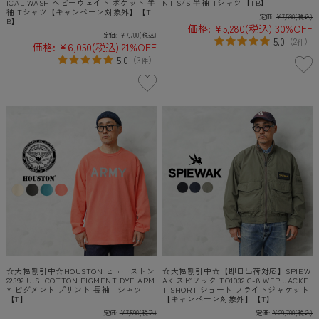
ICAL WASH ヘビーウェイト ポケット 半
NT S/S 半袖 Tシャツ【TB】
袖 Tシャツ【キャンペーン対象外】【T
定価:
¥7,590
(税込)
B】
価格:
¥5,280
(税込)
30%OFF
定価:
¥7,700
(税込)
5.0
（
2
）
件
価格:
¥6,050
(税込)
21%OFF
5.0
（
3
）
件
☆大幅割引中☆HOUSTON ヒューストン
☆大幅割引中☆【即日出荷対応】SPIEW
22392 U.S. COTTON PIGMENT DYE ARM
AK スピワック TO1032 G-8 WEP JACKE
Y ピグメント プリント 長袖 Tシャツ
T SHORT ショート フライトジャケット
【T】
【キャンペーン対象外】【T】
定価:
¥7,590
(税込)
定価:
¥29,700
(税込)