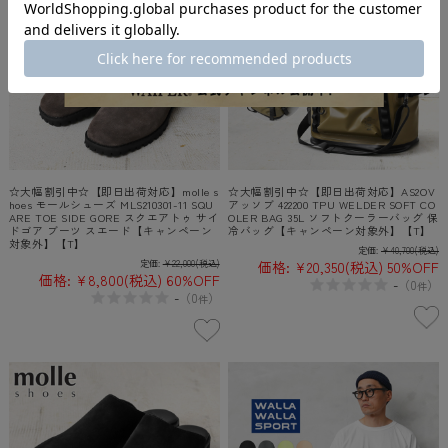
☆大幅割引中☆【即日出荷対応】molle s
☆大幅割引中☆【即日出荷対応】AS2OV
hoes モールシューズ MLS210301-11 SQU
アッソブ 422200 TPU WELDER SOFT CO
ARE TOE SIDE GORE スクエアトゥ サイ
OLER BAG 35L ソフトクーラーバッグ 保
ドゴア ブーツ スエード【キャンペーン
冷バッグ【キャンペーン対象外】【T】
対象外】【T】
定価:
¥40,700
(税込)
定価:
¥22,000
(税込)
価格:
¥20,350
(税込)
50%OFF
価格:
¥8,800
(税込)
60%OFF
-
（
0
）
件
-
（
0
）
件