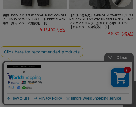
実物 USED イギリス軍 ROYAL NAVY COMBAT
【即日出荷対応】ReKNOT × WAIPER U/L SU
カーゴパンツ スラントポケット DEEP BLACK
NBLOCK AUTOMATIC UMBRELLA フォールデ
染め【キャンペーン対象外】【I】
ィングアンブレラ（折りたたみ傘）BLACK
【キャンペーン対象外】【T】
¥15,400
(税込)
¥6,600
(税込)