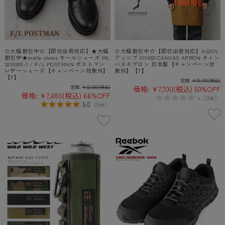
☆大幅割引中☆【即日出荷対応】★大幅
☆大幅割引中☆【即日出荷対応】AS2OV
割引中★molle shoes モールシューズ ML
アッソブ 011430 CANVAS APRON キャン
S210301-1 / F/L POSTMAN ポストマン
バスエプロン 日本製【キャンペーン対
レザーシューズ【キャンペーン対象外】
象外】【T】
【T】
定価:
¥15,400
(税込)
定価:
¥22,000
(税込)
価格:
¥7,700
(税込)
50%OFF
価格:
¥7,480
(税込)
66%OFF
-
（
0
）
件
5.0
（
5
）
件