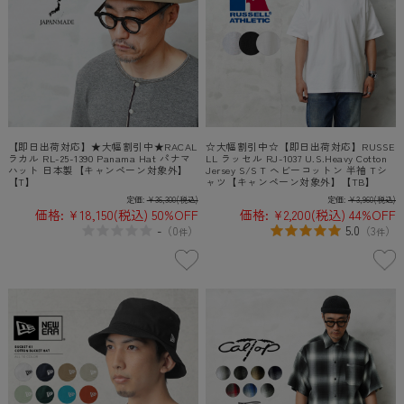
【即日出荷対応】★大幅割引中★RACAL
☆大幅割引中☆【即日出荷対応】RUSSE
ラカル RL-25-1390 Panama Hat パナマ
LL ラッセル RJ-1037 U.S.Heavy Cotton
ハット 日本製【キャンペーン対象外】
Jersey S/S T ヘビーコットン 半袖 Tシ
【T】
ャツ【キャンペーン対象外】【TB】
定価:
¥36,300
(税込)
定価:
¥3,960
(税込)
価格:
¥18,150
(税込)
50%OFF
価格:
¥2,200
(税込)
44%OFF
-
5.0
（
0
）
（
3
）
件
件