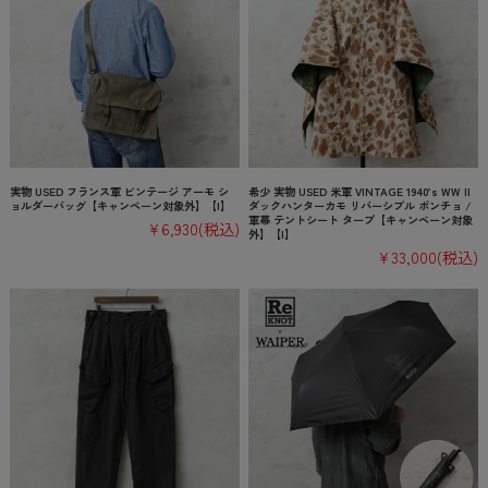
実物 USED フランス軍 ビンテージ アーモ シ
希少 実物 USED 米軍 VINTAGE 1940’s WW II
ョルダーバッグ【キャンペーン対象外】【I】
ダックハンターカモ リバーシブル ポンチョ /
軍幕 テントシート タープ【キャンペーン対象
¥6,930
(税込)
外】【I】
¥33,000
(税込)