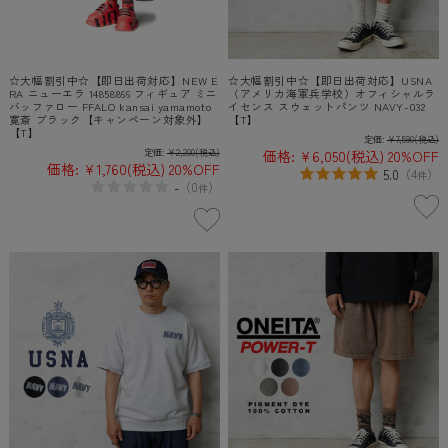
☆大幅割引中☆【即日出荷対応】NEW E
☆大幅割引中☆【即日出荷対応】USNA
RA ニューエラ 14858866 フィギュア ミニ
（アメリカ海軍兵学校）オフィシャルラ
バッファロー FFALO kansai yamamoto
イセンス スウェットパンツ NAVY-032
寛斎 ブラック【キャンペーン対象外】
【T】
【T】
定価:
¥7,590
(税込)
定価:
¥2,200
(税込)
価格:
¥6,050
(税込)
20%OFF
価格:
¥1,760
(税込)
20%OFF
5.0
（
4
）
件
-
（
0
）
件