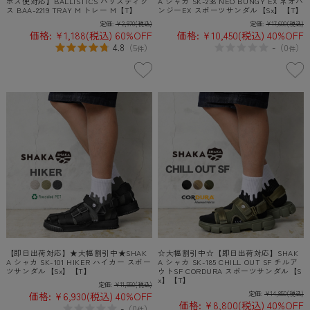
ポス便対応】BALLISTICS バリスティク
A シャカ SK-238 NEO BUNGY EX ネオバ
ス BAA-2219 TRAY M トレー M【T】
ンジーEX スポーツサンダル【Sx】【T】
定価:
¥2,970
(税込)
定価:
¥17,600
(税込)
価格:
¥1,188
(税込)
60%OFF
価格:
¥10,450
(税込)
40%OFF
4.8
-
（
5
）
（
0
）
件
件
【即日出荷対応】★大幅割引中★SHAK
☆大幅割引中☆【即日出荷対応】SHAK
A シャカ SK-101 HIKER ハイカー スポー
A シャカ SK-185 CHILL OUT SF チルア
ツサンダル【Sx】【T】
ウトSF CORDURA スポーツサンダル【S
x】【T】
定価:
¥11,550
(税込)
価格:
¥6,930
(税込)
40%OFF
定価:
¥14,850
(税込)
価格:
¥8,800
(税込)
40%OFF
-
（
0
）
件