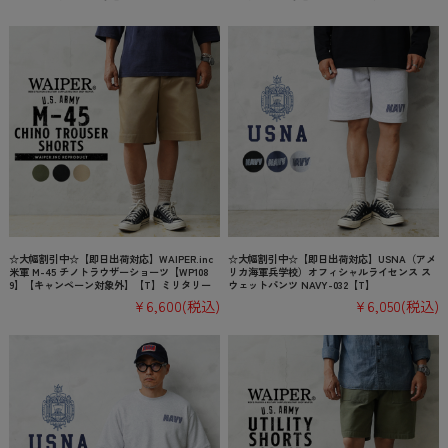
☆大幅割引中☆【即日出荷対応】WAIPER.inc
☆大幅割引中☆【即日出荷対応】USNA（アメ
米軍 M-45 チノトラウザーショーツ【WP108
リカ海軍兵学校）オフィシャルライセンス ス
9】【キャンペーン対象外】【T】ミリタリー
ウェットパンツ NAVY-032【T】
¥6,600
(税込)
¥6,050
(税込)