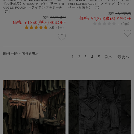
ポス便対応】GREGORY グレゴリー TRI
F013 KOMEBAG 2k コメバッグ 【キャン
ANGLE POUCH トライアングルポーチ
ペーン対象外】【T】
【T】
定価:
¥6,490
(税込)
定価:
¥3,300
(税込)
価格:
¥1,870
(税込)
71%OFF
価格:
¥1,980
(税込)
40%OFF
-
（
0
）
件
5.0
（
1
）
件
167件中1件～40件を表示
1
2
3
4
5
次へ
最後へ