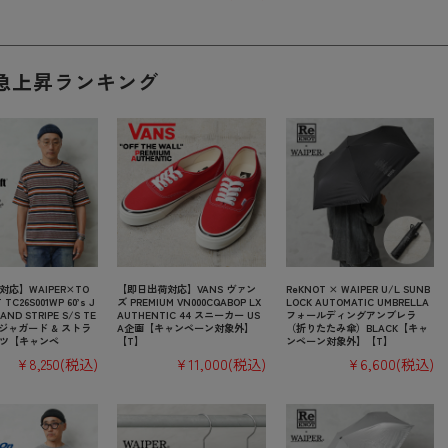
急上昇ランキング
応】WAIPER×TO
【即日出荷対応】VANS ヴァン
ReKNOT × WAIPER U/L SUNB
TC26S001WP 60’s J
ズ PREMIUM VN000CQABOP LX
LOCK AUTOMATIC UMBRELLA
AND STRIPE S/S TE
AUTHENTIC 44 スニーカー US
フォールディングアンブレラ
S ジャガード & ストラ
A企画【キャンペーン対象外】
（折りたたみ傘）BLACK【キャ
ャツ【キャンペ
【T】
ンペーン対象外】【T】
¥8,250
(税込)
¥11,000
(税込)
¥6,600
(税込)