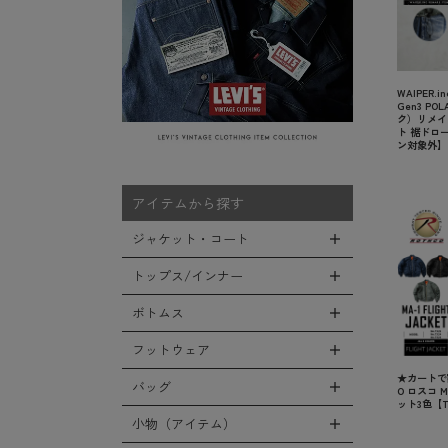
WAIPER.i
Gen3 P
ク）リメイ
ト 裾ドロ
ン対象外】
アイテムから探す
ジャケット・コート
トップス/インナー
全てのジャケット・コート
LEVEL7
ボトムス
全てのトップス/インナー
フライトジャケット
Tシャツ
フットウェア
全てのボトムス
M-65ジャケット
シャツ
★カートで
カーゴパンツ
バッグ
O ロスコ 
全てのフットウェア
デッキジャケット
ット3色【
スウェット/パーカー
デニムパンツ
ブーツ
小物（アイテム）
全てのバッグ
タンカースジャケット
セーター/カーディガン
チノ，ワークパンツ