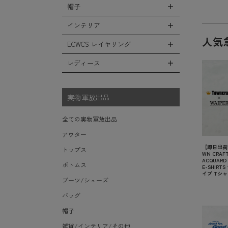
シューズ・スニーカー
リュックサック
帽子
コート
全ての小物（アイテム）
ベスト
ファティーグパンツ
サンダル
ショルダーバッグ
ソフトシェルジャケット
グローブ（手袋）
インテリア
タンクトップ
全ての帽子
ナイロンパンツ
レインシューズ・ブーツ
ヘルメットバッグ
フリースジャケット
人気
防寒物（ネックウォーマーetc）
キャップ
ECWCS レイヤリング
スウェットパンツ
全てのインテリア
ソックス/靴下
メッセンジャーバッグ
レザーアウター
傘/ポンチョ
ハット
ショートパンツ
デスク、椅子、家具
レディース
全てのECWCS
トートバッグ
ジャケットライナー
ミリタリーウォッチ
ニット帽（ビーニー）
アンダー（下着）
シュラフ/ブランケット/etc
ライトベースレイヤー Level.1
ウエストバッグ/ボディバッグ
デニムジャケット
全てのレディース
財布・小銭入れ・キーケース
ベレー帽
ボックス/ガソリン缶/etc
ミッドベースレイヤー Level.2
実物軍放出品
ダッフルバッグ
モッズコート
サングラス・ゴーグル
ハンチング
生地・テントシェル
フリースレイヤー Level.3
ボストンバッグ
ベルト
全ての実物軍放出品
キャスケット
ウィンドレイヤー Level.4
ポーチ/ケース/etc
食器/ボトル/etc
アウター
その他
ソフトシェルレイヤー Level.5
スーツケース/キャリーバッグ
ミリタリー雑貨
【即日出荷対
トップス
WN CRAFT 
ハードシェルレイヤー Level.6
ビジネスバッグ
ACQUARD 
ライト/懐中電灯/etc
ボトムス
E-SHIRT
アウターレイヤー Level.7
イプ Tシ
ロープ/コード/etc
ブーツ/シューズ
タオル/ハンカチ/etc
バッグ
その他の小物
帽子
雑貨/インテリア/その他