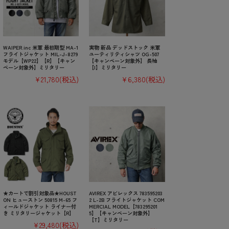
WAIPER.inc 米軍 最初期型 MA-1
実物 新品 デッドストック 米軍
フライトジャケット MIL-J-8279
ユーティリティシャツ OG-507
モデル【WP22】【R】【キャン
【キャンペーン対象外】 長袖
ペーン対象外】ミリタリー
【I】ミリタリー
¥21,780
(税込)
¥6,380
(税込)
★カートで割引対象品★HOUST
AVIREX アビレックス 783595203
ON ヒューストン 50815 M-65 フ
2 L-2B フライトジャケット COM
ィールドジャケット ライナー付
MERCIAL MODEL【783295201
き ミリタリージャケット【R】
5】【キャンペーン対象外】
【T】ミリタリー
¥29,480
(税込)