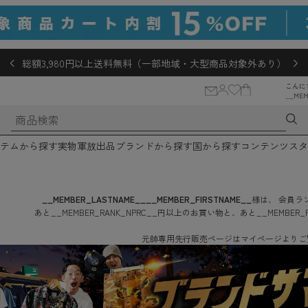
総額3,980円以上送料無料（一部地域・大型商品対象外あり）
こんに
__MEM
テムから探す
実物軍放出品
ブランドから探す
国から探す
コンテンツ
スタ
__MEMBER_LASTNAME__
__MEMBER_FIRSTNAME__
様は、
会員ラン
あと
__MEMBER_RANK_NPRC__
円
以上のお買い物と、あと
__MEMBER_
元帥専用先行販売ページはマイページよりご