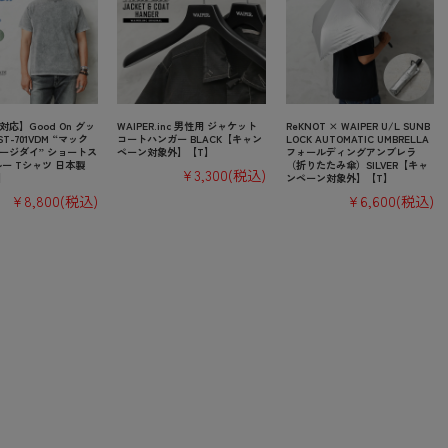
応】Good On グッ
WAIPER.inc 男性用 ジャケット
ReKNOT × WAIPER U/L SUNB
T-701VDM “マック
コートハンガー BLACK【キャン
LOCK AUTOMATIC UMBRELLA
ージダイ” ショートス
ペーン対象外】【T】
フォールディングアンブレラ
ー Tシャツ 日本製
（折りたたみ傘）SILVER【キャ
¥3,300
(税込)
】
ンペーン対象外】【T】
¥8,800
(税込)
¥6,600
(税込)