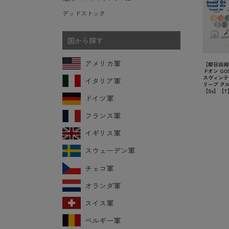
デッドストック
国から探す
アメリカ軍
【即日出荷対
ドオン GOS
スヴィンテ
イタリア軍
リーブ クル
【Sx】【T
ドイツ軍
フランス軍
イギリス軍
スウェーデン軍
チェコ軍
オランダ軍
スイス軍
ベルギー軍