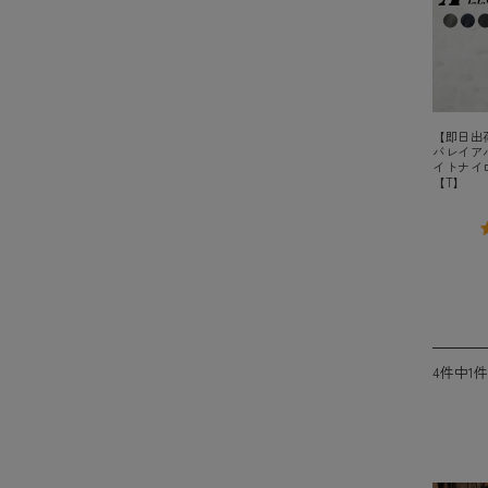
【即日出荷対
バレイアパレ
イトナイ
【T】
4件中1