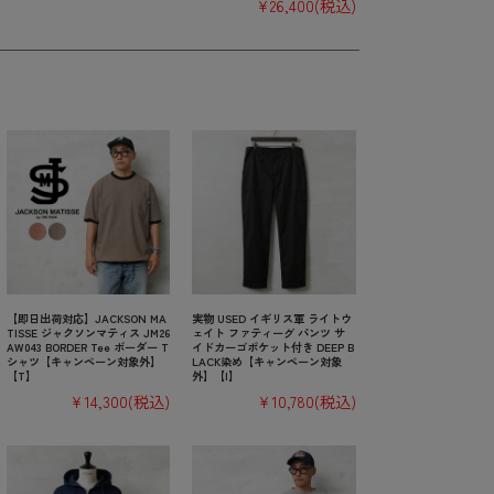
¥26,400
(税込)
【即日出荷対応】JACKSON MA
実物 USED イギリス軍 ライトウ
TISSE ジャクソンマティス JM26
ェイト ファティーグ パンツ サ
AW043 BORDER Tee ボーダー T
イドカーゴポケット付き DEEP B
シャツ【キャンペーン対象外】
LACK染め【キャンペーン対象
【T】
外】【I】
¥14,300
(税込)
¥10,780
(税込)