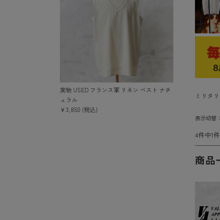
実物 USED フランス軍 リネン ベスト ナチ
ミリタリ
ュラル
￥3,850 (税込)
表示切替
4件中1
商品