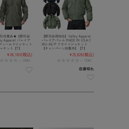
引対象品★【即日出
【即日出荷対応】Valley Apparel
y Apparel バレイア
バレイアパレル MADE IN USA C
65フィールドジャケット
WU-45/P フライトジャケット
ャケット【T】
【キャンペーン対象外】【T】
¥26,180
(税込)
¥25,828
(税込)
-
-
（
0
）
（
0
）
件
件
在庫切れ