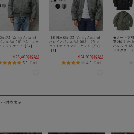
応】Valley Apparel
【即日出荷対応】Valley Apparel
★カートで割
ル VA1001 MA-1 フラ
バレイアパレル VA1003 L-2B フ
荷対応】Valle
ロンジャケット【Sx】
ライトナイロンジャケット【Sx】
パレル M-
【T】
ミリタリージ
¥26,400
(税込)
¥24,200
(税込)
5.0
4.0
（
1
）
（
1
）
件
件
件～4件を表示