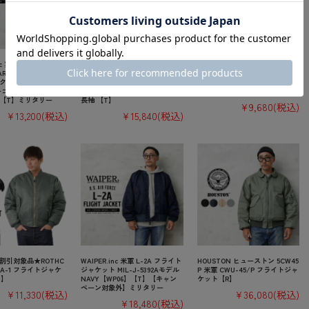
nc 実物 米軍 ECWCS
☆大幅割引中☆【即日出荷対
【即日出荷対応】WAIPER.inc 米
OLARTEC（ポーラテッ
応】TOWN CRAFT タウンクラ
軍 U.S.AIR CORPS スウェットカ
ク フリースジャケッ
フト TC24F001NW コーディロイ
ーディガン【WP1149】【キャン
ーコード【キャンペー
シャツ【キャンペーン対象外】
ペーン対象外】【T】ミリタリー
【T】ミリタリー
長袖 【T】
¥9,680
(税込)
¥13,200
(税込)
¥15,840
(税込)
割引対象品★ROTHC
WAIPER.inc 米軍 L-2A フライト
HOUSTON ヒューストン 5CW45
MA-1 フライトジャケ
ジャケット MIL-J-5392Aモデル
P 米軍 CWU-45/P フライトジャ
T】
NAVY【WP06】【T】【キャン
ケット【R】
ペーン対象外】ミリタリー
¥11,330
(税込)
¥36,080
(税込)
¥18,480
(税込)