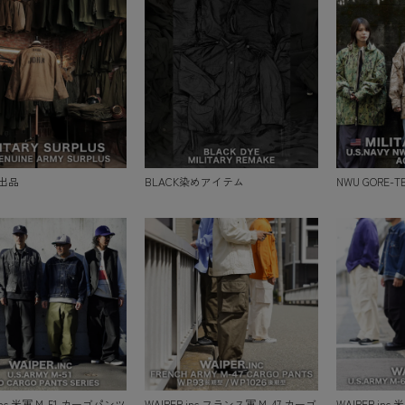
出品
BLACK染めアイテム
NWU GORE-
.inc 米軍 M-51 カーゴパンツ
WAIPER.inc フランス軍 M-47 カーゴ
WAIPER.inc