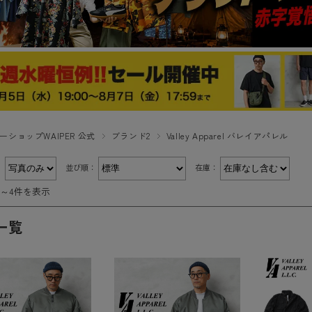
ーショップWAIPER 公式
ブランド2
Valley Apparel バレイアパレル
：
並び順：
在庫：
件～4件を表示
一覧