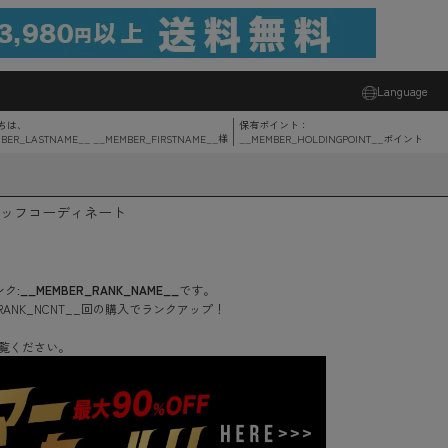
Language
ちは、
保有ポイント：
BER_LASTNAME__ __MEMBER_FIRSTNAME__
様
__MEMBER_HOLDINGPOINT__
ポイント
ッフコーディネート
ク:
__MEMBER_RANK_NAME__
です。
RANK_NCNT__
回
の購入でランクアップ！
覧ください。