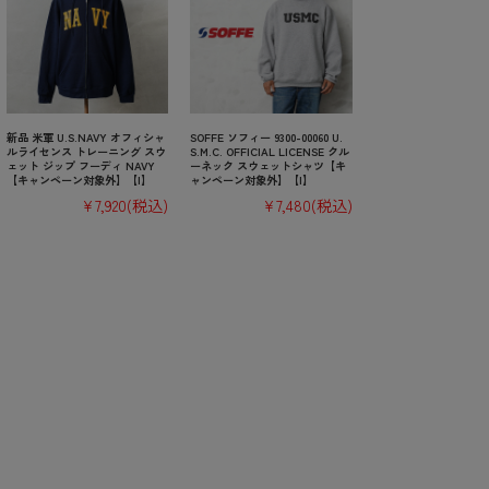
新品 米軍 U.S.NAVY オフィシャ
SOFFE ソフィー 9300-00060 U.
ルライセンス トレーニング スウ
S.M.C. OFFICIAL LICENSE クル
ェット ジップ フーディ NAVY
ーネック スウェットシャツ【キ
【キャンペーン対象外】【I】
ャンペーン対象外】【I】
¥7,920
(税込)
¥7,480
(税込)