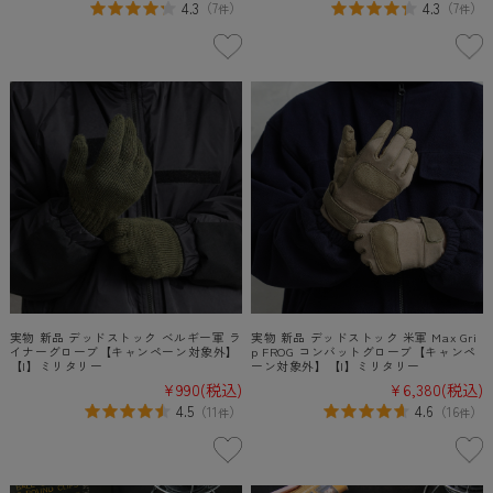
4.3
4.3
（
7
）
（
7
）
件
件
実物 新品 デッドストック ベルギー軍 ラ
実物 新品 デッドストック 米軍 Max Gri
イナーグローブ【キャンペーン対象外】
p FROG コンバットグローブ【キャンペ
【I】ミリタリー
ーン対象外】【I】ミリタリー
¥990
(税込)
¥6,380
(税込)
4.5
4.6
（
11
）
（
16
）
件
件