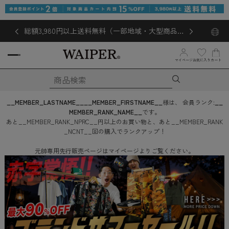
総額3,980円以上送料無料（一部地域・大型商品対
象外あり）
マイページ
お気に入り
カート
__MEMBER_LASTNAME__
__MEMBER_FIRSTNAME__
様は、
会員ランク:
__
MEMBER_RANK_NAME__
です。
あと
__MEMBER_RANK_NPRC__
円
以上のお買い物と、あと
__MEMBER_RANK
_NCNT__
回
の購入でランクアップ！
元帥専用先行販売ページはマイページよりご覧ください。