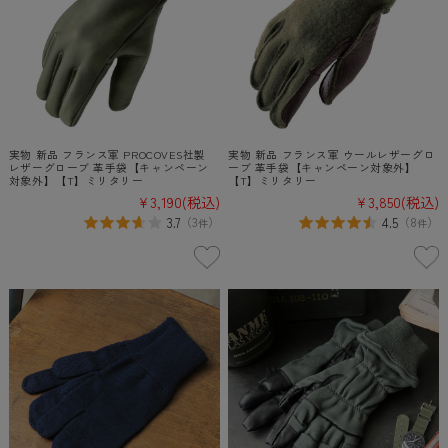
実物 新品 フランス軍 PROCOVES社製
実物 新品 フランス軍 ウールレザーグロ
レザーグローブ 革手袋【キャンペーン
ーブ 革手袋【キャンペーン対象外】
対象外】【T】ミリタリー
【T】ミリタリー
¥3,190
(税込)
¥3,850
(税込)
3.7
4.5
（
3
）
（
8
）
件
件