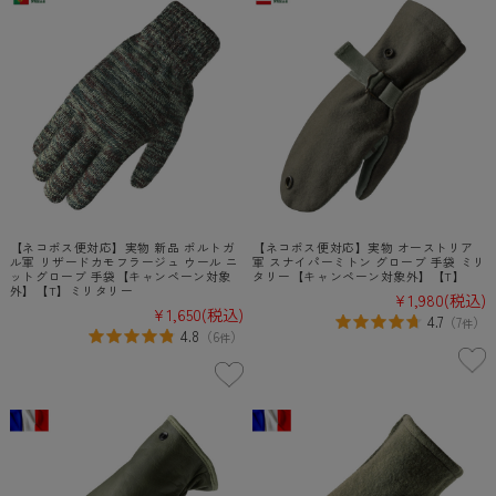
【ネコポス便対応】実物 新品 ポルトガ
【ネコポス便対応】実物 オーストリア
ル軍 リザードカモフラージュ ウール ニ
軍 スナイパーミトン グローブ 手袋 ミリ
ットグローブ 手袋【キャンペーン対象
タリー【キャンペーン対象外】【T】
外】【T】ミリタリー
¥1,980
(税込)
¥1,650
(税込)
4.7
（
7
）
件
4.8
（
6
）
件