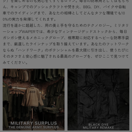
グ）を楽しめるのも男心をくすぐるロマン。毎日の防寒用としてはもちろ
ん、キャンプでのブッシュクラフトや焚き火、BBQ、DIY、バイクや自転
車でのライディングまで、あなたの相棒としてどんなタフな環境でも10
0%の実力を発揮してくれます。
流行を遥かに超越した、用の美と手を守るためのテクノロジー。ミリタリ
ーショップWAIPERでは、希少なヴィンテージデッドストックから、毎日
ガシガシ使えるメカニックグローブ、極寒期に対応するヘビーな防寒手袋
まで、厳選したラインナップを取り揃えています。あなたのフットワーク
ならぬ「ハンドワーク」のポテンシャルを最大限に引き出し、使うたびに
そのタフさと安心感に魅了される最高のグローブを、ぜひここで見つけて
みてください。