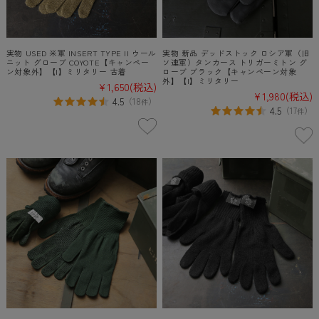
実物 USED 米軍 INSERT TYPE II ウール
実物 新品 デッドストック ロシア軍（旧
ニット グローブ COYOTE【キャンペー
ソ連軍）タンカース トリガーミトン グ
ン対象外】【I】ミリタリー 古着
ローブ ブラック【キャンペーン対象
外】【I】ミリタリー
¥1,650
(税込)
¥1,980
(税込)
4.5
（
18
）
件
4.5
（
17
）
件