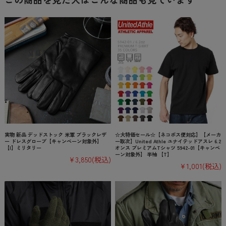
実物 新品 デッドストック 米軍 ブラックレザ
☆大特価セール☆【ネコポス便対応】【メーカ
ー ドレスグローブ【キャンペーン対象外】
ー取次】United Athle ユナイテッドアスレ 6.2
【I】ミリタリー
オンス プレミアムTシャツ 5942-01【キャンペ
ーン対象外】 半袖 【T】
¥3,850
(税込)
¥1,001
(税込)