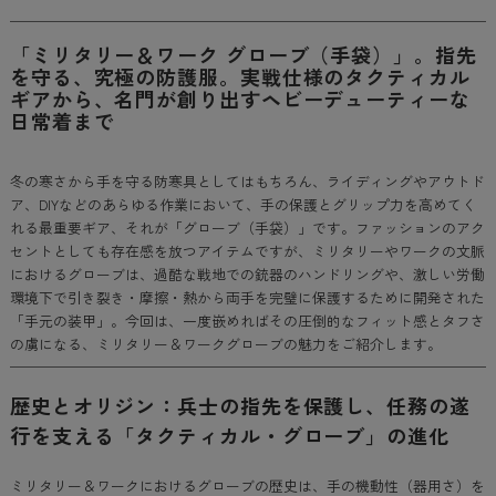
「ミリタリー＆ワーク グローブ（手袋）」。指先
を守る、究極の防護服。実戦仕様のタクティカル
ギアから、名門が創り出すヘビーデューティーな
日常着まで
冬の寒さから手を守る防寒具としてはもちろん、ライディングやアウトド
ア、DIYなどのあらゆる作業において、手の保護とグリップ力を高めてく
れる最重要ギア、それが「グローブ（手袋）」です。ファッションのアク
セントとしても存在感を放つアイテムですが、ミリタリーやワークの文脈
におけるグローブは、過酷な戦地での銃器のハンドリングや、激しい労働
環境下で引き裂き・摩擦・熱から両手を完璧に保護するために開発された
「手元の装甲」。今回は、一度嵌めればその圧倒的なフィット感とタフさ
の虜になる、ミリタリー＆ワークグローブの魅力をご紹介します。
歴史とオリジン：兵士の指先を保護し、任務の遂
行を支える「タクティカル・グローブ」の進化
ミリタリー＆ワークにおけるグローブの歴史は、手の機動性（器用さ）を