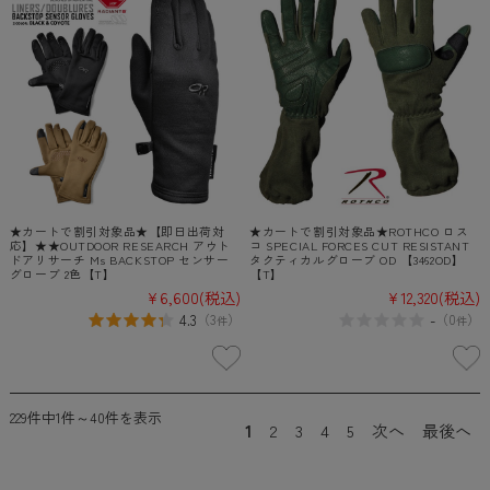
★カートで割引対象品★【即日出荷対
★カートで割引対象品★ROTHCO ロス
応】★★OUTDOOR RESEARCH アウト
コ SPECIAL FORCES CUT RESISTANT
ドアリサーチ Ms BACKSTOP センサー
タクティカルグローブ OD 【3462OD】
グローブ 2色【T】
【T】
¥6,600
(税込)
¥12,320
(税込)
4.3
-
（
3
）
（
0
）
件
件
229件中1件～40件を表示
1
2
3
4
5
次へ
最後へ