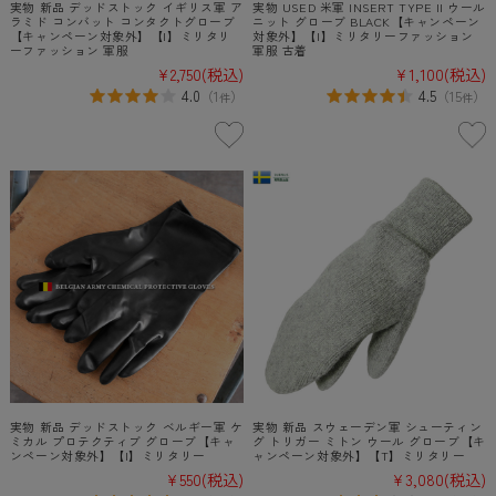
実物 新品 デッドストック イギリス軍 ア
実物 USED 米軍 INSERT TYPE II ウール
ラミド コンバット コンタクトグローブ
ニット グローブ BLACK【キャンペーン
【キャンペーン対象外】【I】ミリタリ
対象外】【I】ミリタリーファッション
ーファッション 軍服
軍服 古着
¥2,750
(税込)
¥1,100
(税込)
4.0
4.5
（
1
）
（
15
）
件
件
実物 新品 デッドストック ベルギー軍 ケ
実物 新品 スウェーデン軍 シューティン
ミカル プロテクティブ グローブ【キャ
グ トリガー ミトン ウール グローブ【キ
ンペーン対象外】【I】ミリタリー
ャンペーン対象外】【T】ミリタリー
¥550
(税込)
¥3,080
(税込)