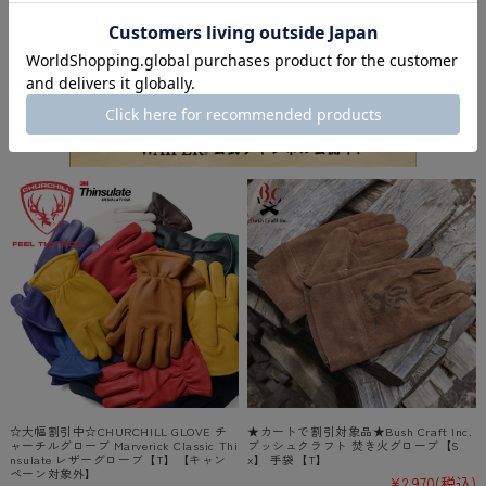
★カートで割引対象品★【即日出荷対
★カートで割引対象品★【即日出荷対
応】OUTDOOR RESEARCH アウトドア
応】OUTDOOR RESEARCH アウトドア
リサーチ 322185 Backstop Sensor Windpr
リサーチ 283282 Adrenaline Gloves アド
o Gloves バックストップ センサー ウィ
レナリン グローブ【T】
ンドプロ グローブ【T】
¥9,900
(税込)
¥7,920
(税込)
-
（
0
）
件
-
（
0
）
件
☆大幅割引中☆CHURCHILL GLOVE チ
★カートで割引対象品★Bush Craft Inc.
ャーチルグローブ Marverick Classic Thi
ブッシュクラフト 焚き火グローブ【S
nsulate レザーグローブ【T】【キャン
x】 手袋【T】
ペーン対象外】
¥2,970
(税込)