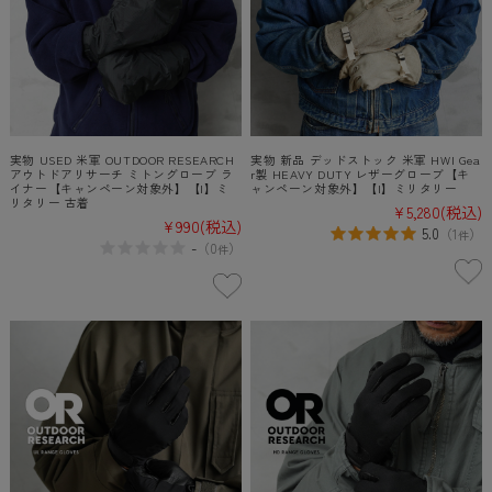
実物 USED 米軍 OUTDOOR RESEARCH
実物 新品 デッドストック 米軍 HWI Gea
アウトドアリサーチ ミトングローブ ラ
r製 HEAVY DUTY レザーグローブ【キ
イナー【キャンペーン対象外】【I】ミ
ャンペーン対象外】【I】ミリタリー
リタリー 古着
¥5,280
(税込)
¥990
(税込)
5.0
（
1
）
件
-
（
0
）
件