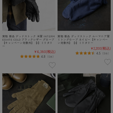
実物 新品 デッドストック 米軍 INTERM
実物 新品 デッドストック ルーマニア軍
EDIATE COLD ブラックレザー グローブ
ミトングローブ ネイビー【キャンペー
【キャンペーン対象外】【I】ミリタリ
ン対象外】【I】ミリタリー
ー
¥2,200
(税込)
¥6,380
(税込)
4.5
（
8
）
件
4.8
（
6
）
件