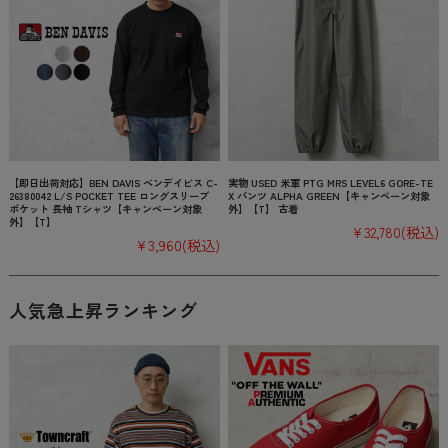
【即日出荷対応】BEN DAVIS ベンデイビス C-
実物 USED 米軍 PTG MRS LEVEL6 GORE-TE
26380042 L/S POCKET TEE ロングスリーブ
X パンツ ALPHA GREEN【キャンペーン対象
ポケット 長袖 Tシャツ【キャンペーン対象
外】【T】 古着
外】【T】
¥32,780
(税込)
¥3,960
(税込)
人気急上昇ランキング