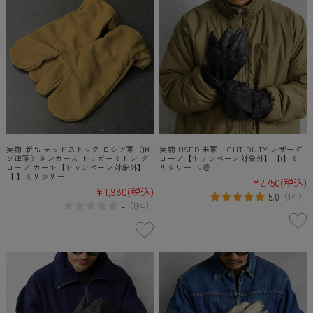
実物 新品 デッドストック ロシア軍（旧
実物 USED 米軍 LIGHT DUTY レザーグ
ソ連軍）タンカース トリガーミトン グ
ローブ【キャンペーン対象外】【I】ミ
ローブ カーキ【キャンペーン対象外】
リタリー 古着
【I】ミリタリー
¥2,750
(税込)
¥1,980
(税込)
5.0
（
1
）
件
-
（
0
）
件