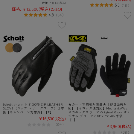
定価:
¥18,480
(税込)
5.0
（
1
）
件
価格:
¥13,800
(税込)
25%OFF
4.8
（
6
）
件
Schott ショット 3109075 ZIP LEATHER
★カートで割引対象品★【即日出荷対
GLOVE（ジップ レザー グローブ）日本
応】【ネコポス便対応】MechanixWear
製【キャンペーン対象外】【T】
メカニックスウェア Original Glove オリ
ジナル グローブ GREY MG-08 手袋
¥16,500
(税込)
【T】
-
（
0
）
件
¥3,960
(税込)
-
（
0
）
件