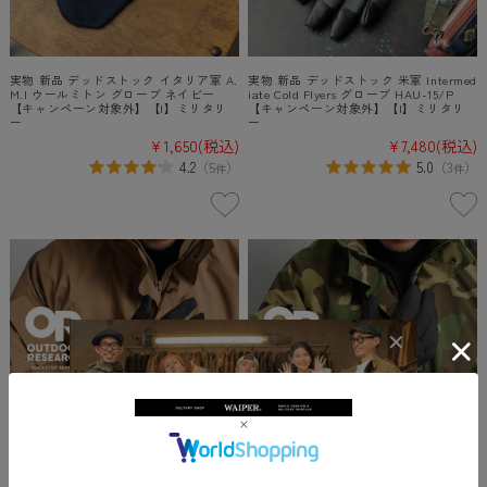
実物 新品 デッドストック イタリア軍 A.
実物 新品 デッドストック 米軍 Intermed
M.I ウールミトン グローブ ネイビー
iate Cold Flyers グローブ HAU-15/P
【キャンペーン対象外】【I】ミリタリ
【キャンペーン対象外】【I】ミリタリ
ー
ー
¥1,650
(税込)
¥7,480
(税込)
4.2
5.0
（
5
）
（
3
）
件
件