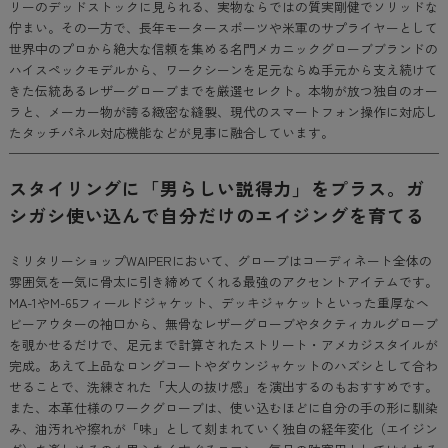
リーのデッドストックに見られる、実物ならではの質実剛健でソリッドな
佇まい。その一方で、長年モータースポーツや米軍のサプライヤーとして
世界中のプロから絶大な信頼を集める名門メカニックグローブブランドの
ハイスペックモデルから、ワークシーンを足元ならぬ手元から支え続けて
きた伝統あるレザーグローブまでを厳選セレクト。本物が放つ独自のオー
ラと、メーカー物が誇る緻密な縫製、現代のスマートフォン操作に対応し
たタッチパネル対応機能などが見事に融合しています。
スタイリングに「男らしい説得力」をプラス。ガ
シガシ使い込んで自分だけのエイジングを育てる
ミリタリーショップWAIPERにおいて、グローブはコーディネート全体の
雰囲気を一気に骨太に引き締めてくれる最強のアクセントアイテムです。
MA-1やM-65フィールドジャケット、デッキジャケットといった重厚なヘ
ビーアウターの袖口から、無骨なレザーグローブやタクティカルグローブ
を覗かせるだけで、足元まで計算されたストリート・アメカジスタイルが
完成。あえて上品なロングコートやダウンジャケットのハズシとして合わ
せることで、洗練された「大人の抜け感」を演出するのもおすすめです。
また、本革仕様のワークグローブは、使い込むほどに自分の手の形に馴染
み、油汚れや擦れが「味」として刻まれていく独自の経年変化（エイジン