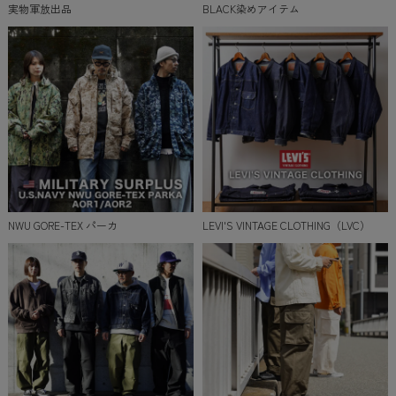
実物軍放出品
BLACK染めアイテム
NWU GORE-TEX パーカ
LEVI'S VINTAGE CLOTHING（LVC）