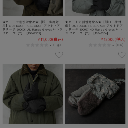
★カートで割引対象品★【即日出荷対
★カートで割引対象品★【即日出荷対
応】OUTDOOR RESEARCH アウトドア
応】OUTDOOR RESEARCH アウトドア
リサーチ 300606 UL Range Gloves レンジ
リサーチ 300607 HD Range Gloves レン
グローブ【T】【19846303】
ジ グローブ【T】【19846304】
¥11,000
(税込)
¥13,200
(税込)
-
-
（
0
）
（
0
）
件
件