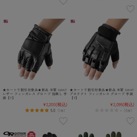
★カートで割引対象品★新品 米軍 SWAT
★カートで割引対象品★新品 米軍 SWAT
レザー フィンガレス グローブ 指無し 手
プロテクト フィンガレス グローブ 手袋
袋【T】
【T】
¥2,200
(税込)
¥2,095
(税込)
5.0
-
（
1
）
（
0
）
件
件