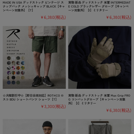
MADE IN USA デッドストック ビンテージ ス
実物 新品 デッドストック 米軍 INTERMEDIAT
ナップバック メッシュキャップ BLACK【キャ
E COLD ブラックレザー グローブ【キャンペ
ンペーン対象外】【T】
ーン対象外】【I】ミリタリー
¥6,380
(税込)
¥6,380
(税込)
☆大幅割引中☆【即日出荷対応】ROTHCO ロ
実物 新品 デッドストック 米軍 Max Grip FRO
スコ BDU ショートパンツ ショーツ【T】
G コンバットグローブ【キャンペーン対象
外】【I】ミリタリー
¥3,300
(税込)
¥6,380
(税込)