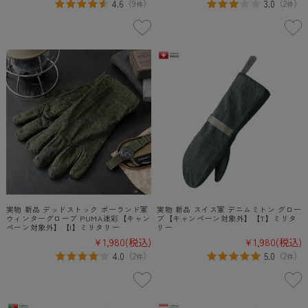
4.6
3.0
（
9
）
（
2
）
件
件
実物 新品 デッドストック ポーランド軍
実物 新品 スイス軍 デニムミトン グロー
ウィンターグローブ PUMA迷彩【キャン
ブ【キャンペーン対象外】【T】ミリタ
ペーン対象外】【I】ミリタリー
リー
¥1,980
(税込)
¥1,980
(税込)
4.0
5.0
（
2
）
（
2
）
件
件