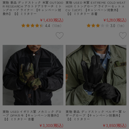
実物 新品 デッドストック 米軍 OUTDOO
実物 USED 米軍 EXTREME COLD WEAT
R RESEARCH アウトドアリサーチ ミト
HER ミトングローブ ライナーセット A
ングローブ ライナー 【キャンペーン対
CU（UCP）【キャンペーン対象外】
象外】【I】ミリタリー
【I】ミリタリー 古着
¥1,430
(税込)
¥5,280
(税込)
4.4
3.0
（
10
）
（
1
）
件
件
実物 USED イギリス軍 メカニック グロ
実物 新品 デッドストック ベルギー軍 レ
ーブ DPMカモ【キャンペーン対象外】
ザーグローブ【キャンペーン対象外】
【I】ミリタリー 古着
【I】ミリタリー
¥3,300
(税込)
¥3,850
(税込)