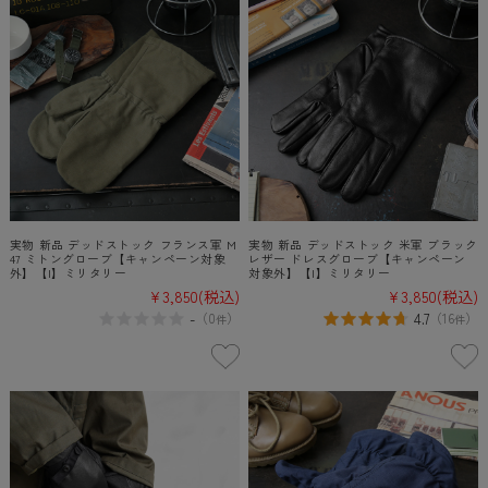
実物 新品 デッドストック フランス軍 M
実物 新品 デッドストック 米軍 ブラック
47 ミトングローブ【キャンペーン対象
レザー ドレスグローブ【キャンペーン
外】【I】ミリタリー
対象外】【I】ミリタリー
¥3,850
(税込)
¥3,850
(税込)
-
4.7
（
0
）
（
16
）
件
件