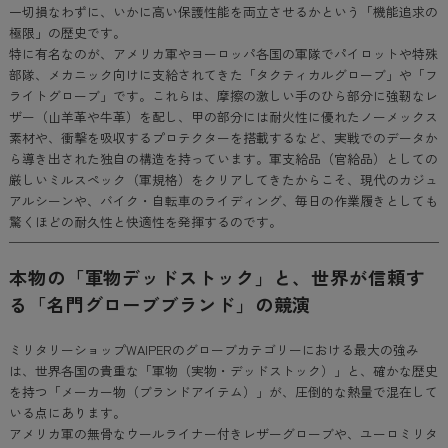
一切損なわずに、いかに高い保護性能を両立させるかという「機能追求の
極限」の歴史です。
特に有名なのが、アメリカ軍やヨーロッパ各国の軍隊でパイロットや特殊
部隊、メカニック向けに支給されてきた「タクティカルグローブ」や「フ
ライトグローブ」です。これらは、摩擦の激しい手のひら部分に強靭なレ
ザー（山羊革や牛革）を配し、甲の部分には耐火性に優れたノーメックス
素材や、衝撃を吸収するプロテクターを搭載するなど、実戦でのデータか
ら導き出された独自の構造を持っています。軍支給品（官給品）としての
厳しいミルスペック（軍規格）をクリアしてきたからこそ、現代のカジュ
アルシーンや、バイク・自転車のライディング、毎日の作業履きとしても
驚くほどの耐久性と快適性を発揮するのです。
本物の「軍物デッドストック」と、世界が信頼す
る「名門グローブブランド」の競演
ミリタリーショップWAIPERのグローブカテゴリーにおける最大の強み
は、世界各国の貴重な「軍物（実物・デッドストック）」と、確かな歴史
を持つ「メーカー物（ブランドアイテム）」が、圧倒的な熱量で混在して
いる点にあります。
アメリカ軍の無骨なウールライナー付きレザーグローブや、ユーロミリタ