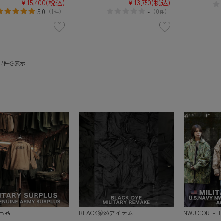
¥15,400
(税込)
¥13,750
(税込)
5.0
-
（
1
）
（
0
）
件
件
～7件を表示
出品
BLACK染めアイテム
NWU GORE-