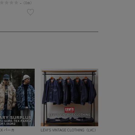
-
（
0
）
件
TEX パーカ
LEVI'S VINTAGE CLOTHING（LVC）