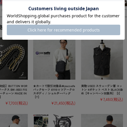
ar グッドウェア
NEW ERA ニューエラ
DANNER ダナ
商品を見た人はこんな商品も見ています
応】BUTTON WOR
★カートで割引対象品★pacsafe
実物 USED スウェーデン軍 コッ
ークス BW-0033 FIS
パックセーフ 61110 V ツアークロ
トン 4ポケット ベスト BLACK染
キーチェーン MADE IN
スボディ / ショルダーバッグ
め【キャンペーン対象外】【I】
T】
【T】
¥7,480
(税込)
¥7,700
(税込)
¥21,450
(税込)