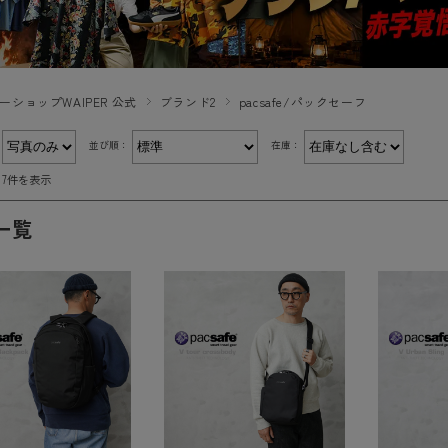
ーショップWAIPER 公式
ブランド2
pacsafe/パックセーフ
：
並び順：
在庫：
～7件を表示
一覧