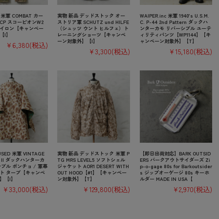
 米軍 COMBAT カー
実物 新品 デッドストック オー
WAIPER.inc 米軍 1940’s U.S.M.
CP スコーピオンW2
ストリア軍 SCHUTZ und HILFE
C. P-44 2nd Pattern ダックハ
イロン【キャンペー
（シュッツ ウント ヒルフェ）ト
ンターカモ リバーシブル ユーテ
【I】
レーニングショーツ【キャンペ
ィリティパンツ【WP1144】【キ
ーン対象外】【I】
ャンペーン対象外】【T】
¥6,380
(税込)
¥3,300
(税込)
¥15,180
(税込)
SED 米軍 VINTAGE
実物 新品 デッドストック 米軍 P
【即日出荷対応】BARK OUTSID
WW II ダックハンターカ
TG MRS LEVEL5 ソフトシェル
ERS バークアウトサイダーズ Zi
ブル ポンチョ / 軍幕
ジャケット AOR1 DESERT WITH
p-o-gage 80s for Barkoutsider
ト タープ【キャンペ
OUT HOOD【#1】【キャンペー
s ジップオーゲージ 80s キーホ
】【I】
ン対象外】【T】
ルダー MADE IN USA【
¥33,000
(税込)
¥129,800
(税込)
¥2,970
(税込)