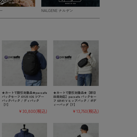
ー
NALGENE ナルゲン
★カートで割引対象品★pacsafe
★カートで割引対象品★【即日
パックセーフ 61125 V26 ツアー
出荷対応】pacsafe パックセー
バックパック / ディパック
フ 60141 V ヒップパック / ボデ
【T】
ィーバッグ【T】
¥30,800
(税込)
¥13,750
(税込)