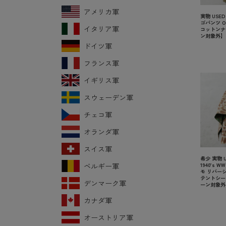
アメリカ軍
実物 USED
ゴパンツ O
イタリア軍
コットンナ
ン対象外】
ドイツ軍
フランス軍
イギリス軍
スウェーデン軍
チェコ軍
オランダ軍
スイス軍
希少 実物 U
ベルギー軍
1940’s 
モ リバーシ
テントシー
デンマーク軍
ーン対象外
カナダ軍
オーストリア軍