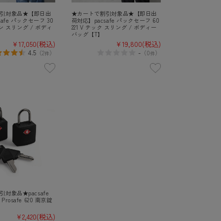
引対象品★【即日出
★カートで割引対象品★【即日出
afe パックセーフ 30
荷対応】pacsafe パックセーフ 60
バン スリング / ボディ
221 V テック スリング / ボディー
】
バッグ【T】
¥17,050
(税込)
¥19,800
(税込)
4.5
-
（
2
）
（
0
）
件
件
対象品★pacsafe
rosafe 620 南京錠
¥2,420
(税込)