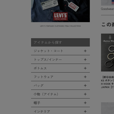
Goodwe
この
アイテムから探す
ジャケット・コート
トップス/インナー
全てのジャケット・コート
LEVEL7
ボトムス
全てのトップス/インナー
フライトジャケット
Tシャツ
フットウェア
【即日出荷対
全てのボトムス
KS ボタンワ
M-65ジャケット
シャツ
H HOOK 
カーゴパンツ
バッグ
全てのフットウェア
JAPAN【
デッキジャケット
スウェット/パーカー
デニムパンツ
ブーツ
小物（アイテム）
タンカースジャケット
全てのバッグ
セーター/カーディガン
チノ，ワークパンツ
シューズ・スニーカー
コート
リュックサック
帽子
ベスト
全ての小物（アイテム）
ファティーグパンツ
サンダル
ソフトシェルジャケット
ショルダーバッグ
タンクトップ
グローブ（手袋）
インテリア
ナイロンパンツ
全ての帽子