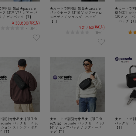
割引対象品★pacsafe
★カートで割引対象品★pacsafe
★カートで割
 61125 V26 ツアー バ
パックセーフ 61110 V ツアークロ
荷対応】pacs
 / ディパック【T】
スボディ / ショルダーバッグ
615 V アー
【T】
ーバッグ【T
¥30,800
(税込)
¥21,450
(税込)
-
（
0
）
件
-
（
0
）
件
で割引対象品★【即日出
★カートで割引対象品★【即日出
★カートで割引
acsafe パックセーフ 60
荷対応】pacsafe パックセーフ 60
パックセーフ P
アクション スリング / ボデ
141 V ヒップパック / ボディーバ
【T】
グ【T】
ッグ【T】