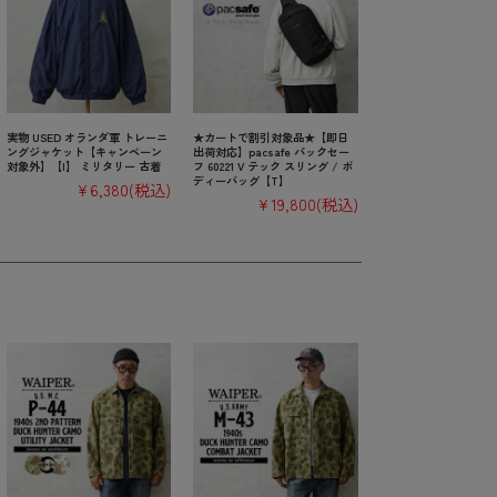
実物 USED オランダ軍 トレーニ
★カートで割引対象品★【即日
ングジャケット【キャンペーン
出荷対応】pacsafe パックセー
対象外】【I】 ミリタリー 古着
フ 60221 V テック スリング / ボ
ディーバッグ【T】
¥6,380
(税込)
¥19,800
(税込)