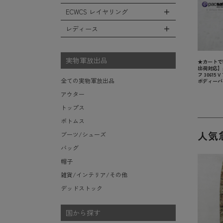
レインシューズ・ブーツ
フリースジャケット
ヘルメットバッグ
防寒物（ネックウォーマーetc）
スウェットパンツ
キャップ
ECWCS レイヤリング
ソックス/靴下
全てのインテリア
レザーアウター
メッセンジャーバッグ
傘/ポンチョ
ショートパンツ
ハット
デスク、椅子、家具
レディース
ジャケットライナー
トートバッグ
全てのECWCS
ミリタリーウォッチ
アンダー（下着）
ニット帽（ビーニー）
シュラフ/ブランケット/etc
デニムジャケット
ウエストバッグ/ボディバッグ
ライトベースレイヤー Level.1
財布・小銭入れ・キーケース
全てのレディース
ベレー帽
ボックス/ガソリン缶/etc
モッズコート
ダッフルバッグ
ミッドベースレイヤー Level.2
実物軍放出品
サングラス・ゴーグル
★カートで
ハンチング
生地・テントシェル
出荷対応】p
ボストンバッグ
フリースレイヤー Level.3
ベルト
フ 30615
キャスケット
全ての実物軍放出品
ボディーバ
ポーチ/ケース/etc
ウィンドレイヤー Level.4
食器/ボトル/etc
その他
アウター
スーツケース/キャリーバッグ
ソフトシェルレイヤー Level.5
ミリタリー雑貨
トップス
ビジネスバッグ
ハードシェルレイヤー Level.6
ライト/懐中電灯/etc
ボトムス
アウターレイヤー Level.7
ロープ/コード/etc
人気
ブーツ/シューズ
タオル/ハンカチ/etc
バッグ
その他の小物
帽子
雑貨/インテリア/その他
デッドストック
国から探す