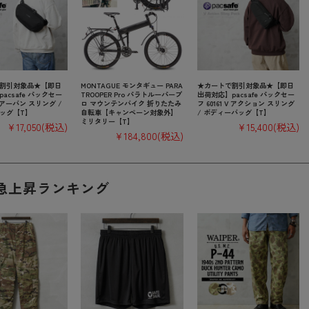
割引対象品★【即日
MONTAGUE モンタギュー PARA
★カートで割引対象品★【即日
acsafe パックセー
TROOPER Pro パラトルーパープ
出荷対応】pacsafe パックセー
 V アーバン スリング /
ロ マウンテンバイク 折りたたみ
フ 60161 V アクション スリング
ッグ【T】
自転車【キャンペーン対象外】
/ ボディーバッグ【T】
ミリタリー【T】
¥17,050
(税込)
¥15,400
(税込)
¥184,800
(税込)
急上昇ランキング