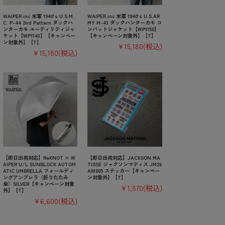
WAIPER.inc 米軍 1940’s U.S.M.
WAIPER.inc 米軍 1940’s U.S.AR
C. P-44 2nd Pattern ダックハ
MY M-43 ダックハンターカモ コ
ンターカモ ユーティリティジャ
ンバットジャケット【WP1150】
ケット【WP1143】【キャンペー
【キャンペーン対象外】【T】
ン対象外】【T】
¥15,180
(税込)
¥15,180
(税込)
【即日出荷対応】ReKNOT × W
【即日出荷対応】JACKSON MA
AIPER U/L SUNBLOCK AUTOM
TISSE ジャクソンマティス JM26
ATIC UMBRELLA フォールディ
AW005 ステッカー【キャンペー
ングアンブレラ（折りたたみ
ン対象外】【T】
傘）SILVER【キャンペーン対象
¥1,870
(税込)
外】【T】
¥6,600
(税込)