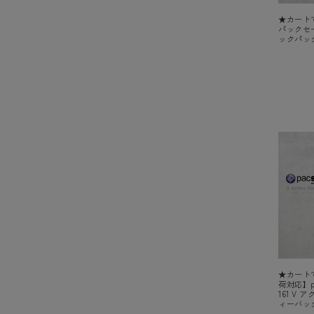
★カートで
パックセーフ
ックパック
★カート
荷対応】p
161 V 
ィーバッ