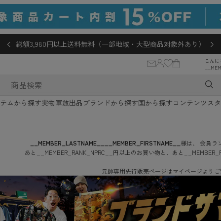
総額3,980円以上送料無料（一部地域・大型商品対象外あり）
こんに
__MEM
テムから探す
実物軍放出品
ブランドから探す
国から探す
コンテンツ
スタ
__MEMBER_LASTNAME__
__MEMBER_FIRSTNAME__
様は、
会員ラン
あと
__MEMBER_RANK_NPRC__
円
以上のお買い物と、あと
__MEMBER_
元帥専用先行販売ページはマイページよりご