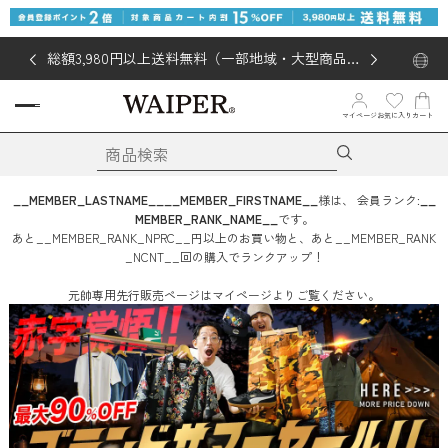
総額3,980円以上送料無料（一部地域・大型商品対
象外あり）
お気に入り
マイページ
カート
__MEMBER_LASTNAME__
__MEMBER_FIRSTNAME__
様は、
会員ランク:
__
MEMBER_RANK_NAME__
です。
あと
__MEMBER_RANK_NPRC__
円
以上のお買い物と、あと
__MEMBER_RANK
_NCNT__
回
の購入でランクアップ！
元帥専用先行販売ページはマイページよりご覧ください。