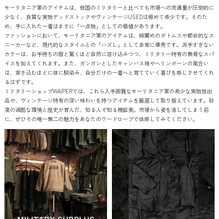
モーリタニア軍のアイテムは、他国のミリタリーと比べても市場への流通量が圧倒的に
少なく、良質な実物デッドストックやヴィンテージUSEDは極めて希少です。そのた
め、手に入れた一着はまさに「一点物」としての価値があります。
ファッションにおいて、モーリタニア軍のアイテムは、綺麗めのボトムスや都会的なス
ニーカーなど、現代的なスタイルとの「ハズし」として非常に優秀です。派手すぎない
カラーは、お手持ちの服と驚くほど自然に溶け込みつつ、ミリタリー特有の無骨なスパ
イスを加えてくれます。また、ガシガシとしたキャンバス地やヘリンボーンの風合い
は、穿き込むほどに体に馴染み、自分だけの一着へと育てていく喜びを感じさせてくれ
るはずです。
ミリタリーショップWAIPERでは、これら入手困難なモーリタニア軍の希少な実物放出
品や、ヴィンテージ特有の深い味わいを持つアイテムを厳選して取り揃えています。砂
漠の過酷な環境と歴史が育んだ、知る人ぞ知る機能美。市場から姿を消してしまう前
に、ぜひその唯一無二の魅力をあなたのワードローブで体感してみてください。