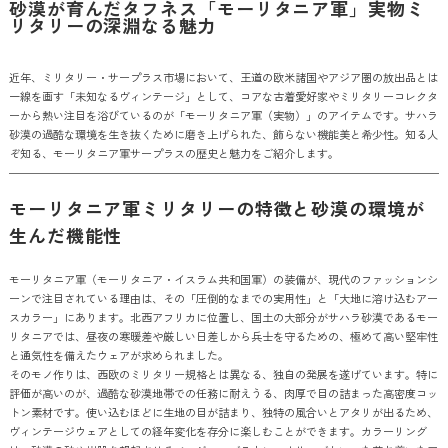
砂漠が育んだタフネス「モーリタニア軍」実物ミ
リタリーの深淵なる魅力
近年、ミリタリー・サープラス市場において、王道の欧米諸国やアジア圏の放出品とは
一線を画す「未知なるヴィンテージ」として、コアな古着愛好家やミリタリーコレクタ
ーから熱い注目を浴びているのが「モーリタニア軍（実物）」のアイテムです。サハラ
砂漠の過酷な環境を生き抜くために磨き上げられた、飾らない機能美と希少性。知る人
ぞ知る、モーリタニア軍サープラスの歴史と魅力をご紹介します。
モーリタニア軍ミリタリーの特徴と砂漠の環境が
生んだ機能性
モーリタニア軍（モーリタニア・イスラム共和国軍）の装備が、現代のファッションシ
ーンで注目されている理由は、その「圧倒的なまでの実用性」と「大地に溶け込むアー
スカラー」にあります。北西アフリカに位置し、国土の大部分がサハラ砂漠であるモー
リタニアでは、昼夜の寒暖差や厳しい日差しから兵士を守るための、極めて高い堅牢性
と通気性を備えたウェアが求められました。
そのモノ作りは、西欧のミリタリー規格とは異なる、独自の発展を遂げています。特に
評価が高いのが、過酷な砂漠地帯での任務に耐えうる、肉厚で目の詰まった高密度コッ
トン素材です。使い込むほどに生地の目が詰まり、独特の風合いとアタリが出るため、
ヴィンテージウェアとしての経年変化を存分に楽しむことができます。カラーリング