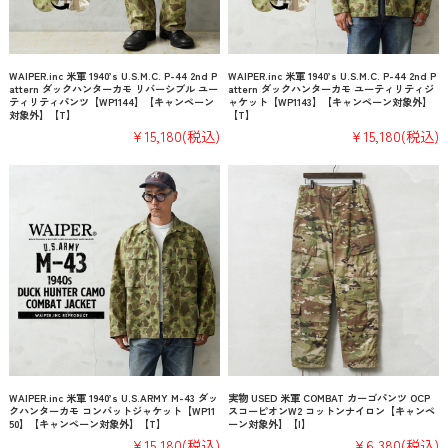
WAIPER.inc 米軍 1940’s U.S.M.C. P-44 2nd P
WAIPER.inc 米軍 1940’s U.S.M.C. P-44 2nd P
attern ダックハンターカモ リバーシブル ユー
attern ダックハンターカモ ユーティリティジ
ティリティパンツ【WP1144】【キャンペーン
ャケット【WP1143】【キャンペーン対象外】
対象外】【T】
【T】
¥15,180
(税込)
¥15,180
(税込)
WAIPER.inc 米軍 1940’s U.S.ARMY M-43 ダッ
実物 USED 米軍 COMBAT カーゴパンツ OCP
クハンターカモ コンバットジャケット【WP11
スコーピオンW2 コットンナイロン【キャンペ
50】【キャンペーン対象外】【T】
ーン対象外】【I】
¥15,180
(税込)
¥6,380
(税込)