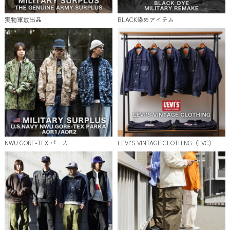
実物軍放出品
BLACK染めアイテム
NWU GORE-TEX パーカ
LEVI'S VINTAGE CLOTHING（LVC）