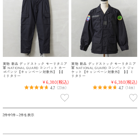
実物 新品 デッドストック モーリタニア
実物 新品 デッドストック モーリタニア
軍 NATIONAL GUARD コンバット カー
軍 NATIONAL GUARD コンバット ジャ
ゴパンツ【キャンペーン対象外】【I】
ケット【キャンペーン対象外】【I】ミ
ミリタリー
リタリー
¥6,380
(税込)
¥6,380
(税込)
4.7
4.7
（
23
）
（
14
）
件
件
2件中1件～2件を表示