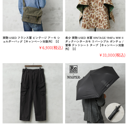
実物 USED フランス軍 ビンテージ アーモ シ
希少 実物 USED 米軍 VINTAGE 1940’s WW II
ョルダーバッグ【キャンペーン対象外】【I】
ダックハンターカモ リバーシブル ポンチョ /
軍幕 テントシート タープ【キャンペーン対象
¥6,930
(税込)
外】【I】
¥33,000
(税込)