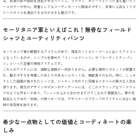
は、砂漠の砂や岩肌を想起させるベージュ、ブラウン、オリーブといった落ち着いたア
ースカラーが中心。街着としてもコーディネートに馴染みやすく、非常に上品なミリタ
リースタイルを演出できるのが大きな魅力です。
モーリタニア軍といえばこれ！無骨なフィールド
シャツとユーティリティパンツ
モーリタニア軍が展開するアイテムの中で、現在のミリタリーブームにおいてアイコン
となっているのが、シンプルを極めた「フィールドシャツ」や「ユーティリティパン
ツ」といった定番の実物アイテムです。
これらのアイテムには、過剰な装飾が一切ありません。必要な場所にポケットが配置さ
れ、動きやすさを考慮したゆとりのあるシルエットは、機能美そのもの。特に、しっか
りとした縫製が施されたシャツは、ジャケット代わりに羽織るスタイルが絶大な人気を
誇ります。襟元のデザインやボタンのディテールには、どこかクラシックなワークウェ
アのような佇まいがあり、Tシャツの上から合わせるだけでこなれた雰囲気に。軍の支
給品ならではの「本物」が持つオーラは、デザイナーズブランドのアイテムにはない独
特の存在感を放ちます。
希少な一点物としての価値とコーディネートの楽
しみ