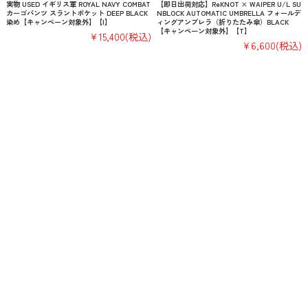
実物 USED イギリス軍 ROYAL NAVY COMBAT
【即日出荷対応】ReKNOT × WAIPER U/L SU
カーゴパンツ スラントポケット DEEP BLACK
NBLOCK AUTOMATIC UMBRELLA フォールデ
染め【キャンペーン対象外】【I】
ィングアンブレラ（折りたたみ傘）BLACK
【キャンペーン対象外】【T】
¥15,400
(税込)
¥6,600
(税込)