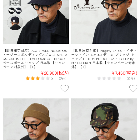
【即日出荷対応】A.G.SPALDING&BROS
【即日出荷対応】Mighty Shine マイティ
エージースポルディング&ブロス SPL-A
ーシャイン 7254003 デニム ブリッジ キ
GS-253015 THE H.W.DOG&CO. HIROCK
ャップ DENIM BRIDGE CAP TYPE2 by
ベースボールキャップ 日本製【キャン
Mr.FATMAN 日本製【キャンペーン対象
ペーン対象外】【T】
外】【T】
¥20,900
(税込)
¥7,480
(税込)
3.0
-
（
2
）
（
0
）
件
件