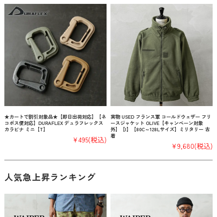
★カートで割引対象品★【即日出荷対応】【ネ
実物 USED フランス軍 コールドウェザー フリ
コポス便対応】DURAFLEX デュラフレックス
ースジャケット OLIVE【キャンペーン対象
カラビナ ミニ【T】
外】【I】【80C～128Lサイズ】ミリタリー 古
着
¥495
(税込)
¥9,680
(税込)
人気急上昇ランキング