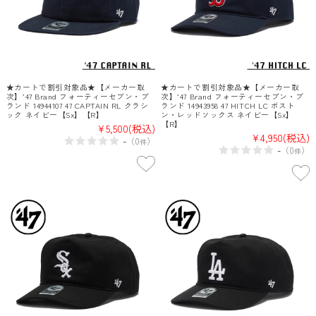
★カートで割引対象品★【メーカー取
★カートで割引対象品★【メーカー取
次】’47 Brand フォーティーセブン・ブ
次】’47 Brand フォーティーセブン・ブ
ランド 14944107 47 CAPTAIN RL クラシ
ランド 14943958 47 HITCH LC ボスト
ック ネイビー【Sx】【R】
ン・レッドソックス ネイビー【Sx】
【R】
¥5,500
(税込)
¥4,950
(税込)
-
（
0
）
件
-
（
0
）
件