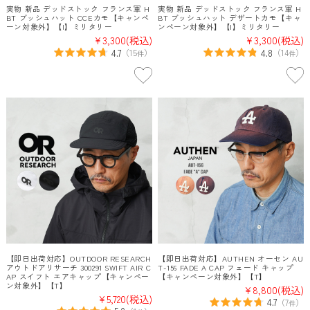
実物 新品 デッドストック フランス軍 H
実物 新品 デッドストック フランス軍 H
BT ブッシュハット CCEカモ【キャンペ
BT ブッシュハット デザートカモ【キャ
ーン対象外】【I】ミリタリー
ンペーン対象外】【I】ミリタリー
¥3,300
(税込)
¥3,300
(税込)
4.7
4.8
（
15
）
（
14
）
件
件
【即日出荷対応】OUTDOOR RESEARCH
【即日出荷対応】AUTHEN オーセン AU
アウトドアリサーチ 300291 SWIFT AIR C
T-156 FADE A CAP フェード キャップ
AP スイフト エアキャップ【キャンペー
【キャンペーン対象外】【T】
ン対象外】【T】
¥8,800
(税込)
¥5,720
(税込)
4.7
（
7
）
件