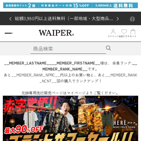
総額3,980円以上送料無料（一部地域・大型商品対
象外あり）
お気に入り
マイページ
カート
__MEMBER_LASTNAME__
__MEMBER_FIRSTNAME__
様は、
会員ランク:
__
MEMBER_RANK_NAME__
です。
あと
__MEMBER_RANK_NPRC__
円
以上のお買い物と、あと
__MEMBER_RANK
_NCNT__
回
の購入でランクアップ！
元帥専用先行販売ページはマイページよりご覧ください。