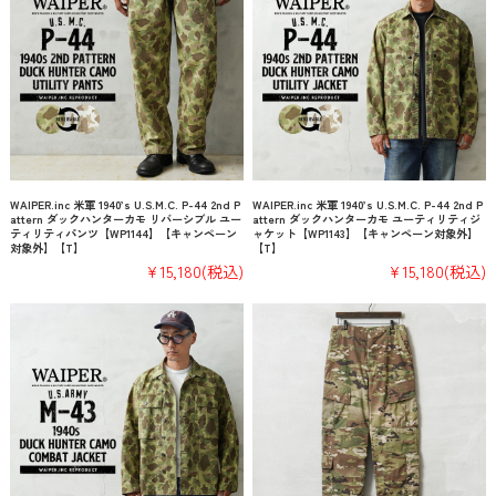
WAIPER.inc 米軍 1940’s U.S.M.C. P-44 2nd P
WAIPER.inc 米軍 1940’s U.S.M.C. P-44 2nd P
attern ダックハンターカモ リバーシブル ユー
attern ダックハンターカモ ユーティリティジ
ティリティパンツ【WP1144】【キャンペーン
ャケット【WP1143】【キャンペーン対象外】
対象外】【T】
【T】
¥15,180
(税込)
¥15,180
(税込)