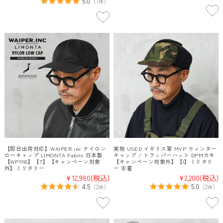
5.0
（
1
）
件
【即日出荷対応】WAIPER.inc ナイロン
実物 USED イギリス軍 MVP ウィンター
ローキャップ LIMONTA Fabric 日本製
キャップ / トラッパーハット DPMカモ
【WP1166】【T】【キャンペーン対象
【キャンペーン対象外】【I】ミリタリ
外】ミリタリー
ー 古着
¥12,980
(税込)
¥2,200
(税込)
4.5
5.0
（
2
）
（
2
）
件
件