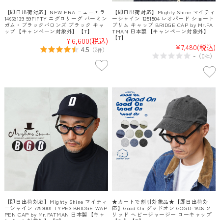
【即日出荷対応】NEW ERA ニューエラ
【即日出荷対応】Mighty Shine マイティ
14668139 59FIFTY ニグロリーグ バーミン
ーシャイン 1251504 レオパード ショート
ガム・ブラックバロンズ ブラック キャ
ブリム キャップ BRIDGE CAP by Mr.FA
ップ【キャンペーン対象外】【T】
TMAN 日本製【キャンペーン対象外】
【T】
¥6,600
(税込)
¥7,480
(税込)
4.5
（
2
）
件
-
（
0
）
件
【即日出荷対応】Mighty Shine マイティ
★カートで割引対象品★【即日出荷対
ーシャイン 7253001 TYPE3 BRIDGE WAP
応】Good On グッドオン GOGD-1808 ソ
PEN CAP by Mr.FATMAN 日本製【キャ
リッド ヘビージャージー ローキャップ