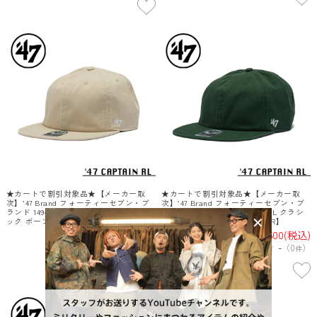
★カートで割引対象品★【メーカー取
★カートで割引対象品★【メーカー取
次】’47 Brand フォーティーセブン・ブ
次】’47 Brand フォーティーセブン・ブ
ランド 14944111 47 CAPTAIN RL クラシ
ランド 14944110 47 CAPTAIN RL クラシ
ック ボーン【Sx】【R】
ック ダークグリーン【Sx】【R】
¥5,500
(税込)
¥5,500
(税込)
-
-
（
0
）
（
0
）
件
件