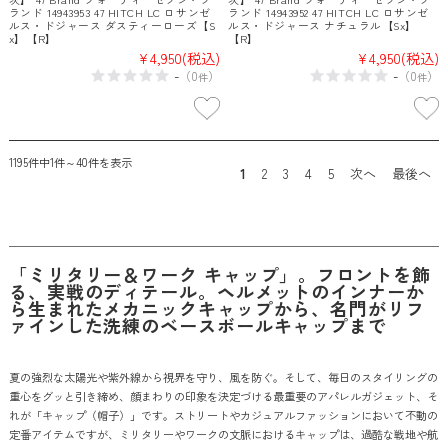
ランド 14943953 47 HITCH LC ロサンゼ
ランド 14943952 47 HITCH LC ロサンゼ
ルス・ドジャース ダスティーローズ【S
ルス・ドジャース ナチュラル【Sx】
x】【R】
【R】
¥4,950
(税込)
¥4,950
(税込)
-
-
（
0
）
（
0
）
件
件
1195件中1件～40件を表示
1
2
3
4
5
次へ
最後へ
「ミリタリー＆ワーク キャップ」。フロントを飾
る、実戦のディテール。ヘルメットのインナーか
ら生まれたメカニックキャップから、名門がリフ
ァインした洗練のベースボールキャップまで
夏の強烈な太陽光や紫外線から視界を守り、風を防ぐ。そして、毎日のスタイリングの
重心をグッと引き締め、顔まわりの印象を決定づける最重要のアパレルガジェット、そ
れが「キャップ（帽子）」です。ストリートやカジュアルファッションにおいて不動の
定番アイテムですが、ミリタリーやワークの文脈におけるキャップは、過酷な戦地や航