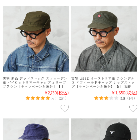
実物 新品 デッドストック スウェーデン
実物 USED オーストリア軍 ラウンデル
軍 パイロットサマーキャップ オリーブ
ロゴ フィールドキャップ リップストッ
ブラウン【キャンペーン対象外】【I】
プ【キャンペーン対象外】【I】 古着
¥2,750
(税込)
¥1,650
(税込)
5.0
3.0
（
2
）
（
1
）
件
件