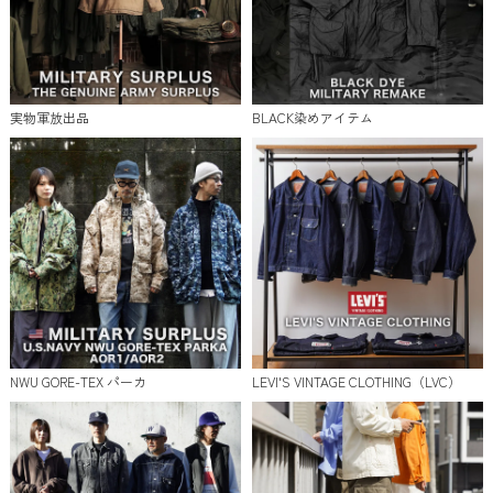
実物軍放出品
BLACK染めアイテム
NWU GORE-TEX パーカ
LEVI'S VINTAGE CLOTHING（LVC）