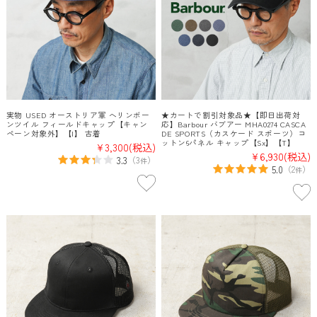
実物 USED オーストリア軍 へリンボー
★カートで割引対象品★【即日出荷対
ンツイル フィールドキャップ【キャン
応】Barbour バブアー MHA0274 CASCA
ペーン対象外】【I】 古着
DE SPORTS（カスケード スポーツ）コ
ットン6パネル キャップ【Sx】【T】
¥3,300
(税込)
¥6,930
(税込)
3.3
（
3
）
件
5.0
（
2
）
件