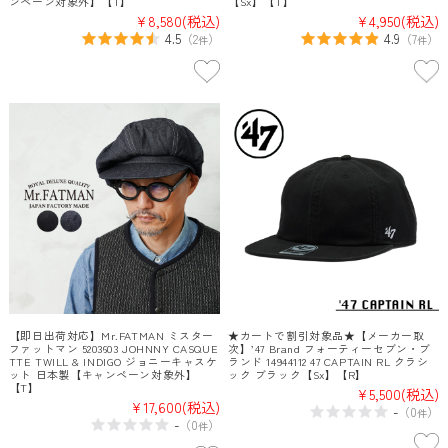
ンペーン対象外】【T】
【Sx】【T】
¥8,580
(税込)
¥4,950
(税込)
4.5
4.9
（
2
）
（
7
）
件
件
【即日出荷対応】Mr.FATMAN ミスター
★カートで割引対象品★【メーカー取
ファットマン 5203603 JOHNNY CASQUE
次】’47 Brand フォーティーセブン・ブ
TTE TWILL & INDIGO ジョニーキャスケ
ランド 14944112 47 CAPTAIN RL クラシ
ット 日本製【キャンペーン対象外】
ック ブラック【Sx】【R】
【T】
¥5,500
(税込)
¥17,600
(税込)
-
（
0
）
件
-
（
0
）
件