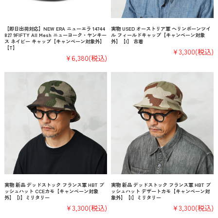
【即日出荷対応】NEW ERA ニューエラ 14744
実物 USED オーストリア軍 へリンボーンツイ
827 9FIFTY All Mesh ニューヨーク・ヤンキー
ル フィールドキャップ【キャンペーン対象
ス ネイビー キャップ【キャンペーン対象外】
外】【I】 古着
【T】
¥3,300
(税込)
¥6,380
(税込)
実物 新品 デッドストック フランス軍 HBT ブ
実物 新品 デッドストック フランス軍 HBT ブ
ッシュハット CCEカモ【キャンペーン対象
ッシュハット デザートカモ【キャンペーン対
外】【I】ミリタリー
象外】【I】ミリタリー
¥3,300
(税込)
¥3,300
(税込)