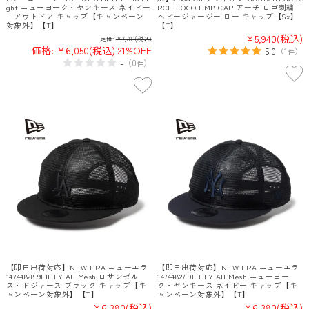
ght ニューヨーク・ヤンキース ネイビー
RCH LOGO EMB CAP アーチ ロゴ刺繍
｜アウトドア キャップ【キャンペーン
ヘビージャージー ロー キャップ【Sx】
対象外】【T】
【T】
¥5,940
(税込)
定価:
¥7,700
(税込)
価格:
¥6,050
(税込)
21%OFF
5.0
（
1
）
件
-
（
0
）
件
【即日出荷対応】NEW ERA ニューエラ
【即日出荷対応】NEW ERA ニューエラ
14744828 9FIFTY All Mesh ロサンゼル
14744827 9FIFTY All Mesh ニューヨー
ス・ドジャース ブラック キャップ【キ
ク・ヤンキース ネイビー キャップ【キ
ャンペーン対象外】【T】
ャンペーン対象外】【T】
¥6,380
(税込)
¥6,380
(税込)