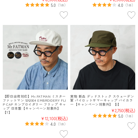
5.0
4.0
（
1
）
（
1
）
件
件
【即日出荷対応】Mr.FATMAN ミスター
実物 新品 デッドストック スウェーデン
ファットマン 5262004 EMBROIDERY FLI
軍 パイロットサマーキャップ バイカラ
P CAP エンブロイダリー フリップ キャ
ー【キャンペーン対象外】【I】
ップ 日本製【キャンペーン対象外】
¥2,750
(税込)
【T】
5.0
（
1
）
件
¥12,100
(税込)
4.0
（
1
）
件