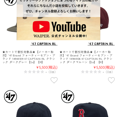
★カートで割引対象品★【メーカー取
★カートで割引対象品★【メーカー取
次】’47 Brand フォーティーセブン・ブ
次】’47 Brand フォーティーセブン・ブ
ランド 14944109 47 CAPTAIN RL クラシ
ランド 14944108 47 CAPTAIN RL クラシ
ック ダークグレー【Sx】【R】
ック ダークマルーン【Sx】【R】
¥5,500
(税込)
¥5,500
(税込)
-
-
（
0
）
（
0
）
件
件