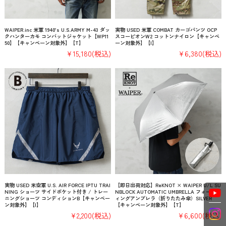
WAIPER.inc 米軍 1940’s U.S.ARMY M-43 ダッ
実物 USED 米軍 COMBAT カーゴパンツ OCP
クハンターカモ コンバットジャケット【WP11
スコーピオンW2 コットンナイロン【キャンペ
50】【キャンペーン対象外】【T】
ーン対象外】【I】
¥15,180
(税込)
¥6,380
(税込)
実物 USED 米空軍 U.S. AIR FORCE IPTU TRAI
【即日出荷対応】ReKNOT × WAIPER U/L SU
NING ショーツ サイドポケット付き / トレー
NBLOCK AUTOMATIC UMBRELLA フォールデ
ニングショーツ コンディションB【キャンペー
ィングアンブレラ（折りたたみ傘）SILVER
ン対象外】【I】
【キャンペーン対象外】【T】
¥2,200
(税込)
¥6,600
(税込)