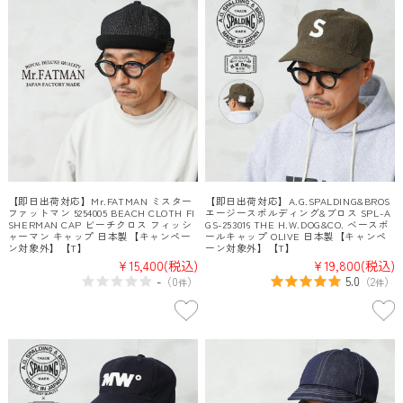
【即日出荷対応】Mr.FATMAN ミスター
【即日出荷対応】A.G.SPALDING&BROS
ファットマン 5254005 BEACH CLOTH FI
エージースポルディング&ブロス SPL-A
SHERMAN CAP ビーチクロス フィッシ
GS-253016 THE H.W.DOG&CO. ベースボ
ャーマン キャップ 日本製【キャンペー
ールキャップ OLIVE 日本製【キャンペ
ン対象外】【T】
ーン対象外】【T】
¥15,400
(税込)
¥19,800
(税込)
-
5.0
（
0
）
（
2
）
件
件