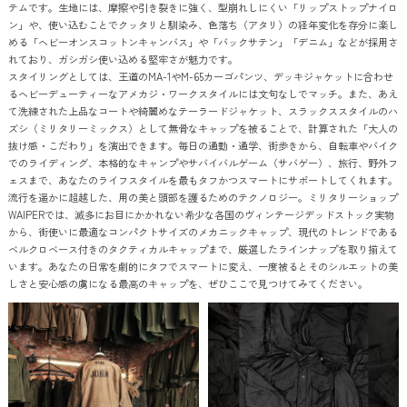
テムです。生地には、摩擦や引き裂きに強く、型崩れしにくい「リップストップナイロ
ン」や、使い込むことでクッタリと馴染み、色落ち（アタリ）の経年変化を存分に楽し
める「ヘビーオンスコットンキャンバス」や「バックサテン」「デニム」などが採用さ
れており、ガシガシ使い込める堅牢さが魅力です。
スタイリングとしては、王道のMA-1やM-65カーゴパンツ、デッキジャケットに合わせ
るヘビーデューティーなアメカジ・ワークスタイルには文句なしでマッチ。また、あえ
て洗練された上品なコートや綺麗めなテーラードジャケット、スラックススタイルのハ
ズシ（ミリタリーミックス）として無骨なキャップを被ることで、計算された「大人の
抜け感・こだわり」を演出できます。毎日の通勤・通学、街歩きから、自転車やバイク
でのライディング、本格的なキャンプやサバイバルゲーム（サバゲー）、旅行、野外フ
ェスまで、あなたのライフスタイルを最もタフかつスマートにサポートしてくれます。
流行を遥かに超越した、用の美と頭部を護るためのテクノロジー。ミリタリーショップ
WAIPERでは、滅多にお目にかかれない希少な各国のヴィンテージデッドストック実物
から、街使いに最適なコンパクトサイズのメカニックキャップ、現代のトレンドである
ベルクロベース付きのタクティカルキャップまで、厳選したラインナップを取り揃えて
います。あなたの日常を劇的にタフでスマートに変え、一度被るとそのシルエットの美
しさと安心感の虜になる最高のキャップを、ぜひここで見つけてみてください。