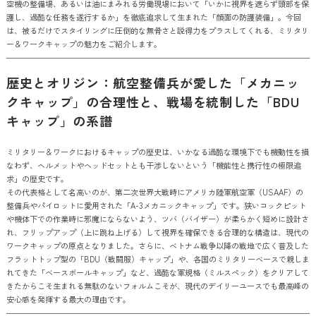
空機の整備場、あるいは油にまみれる労働現場において「いかに視界を遮らず頭部を保
護し、過酷な任務を遂行するか」を徹底追求して生まれた「顔面の防護装備」。今回
は、被るだけでスタイリングに圧倒的な無骨さと説得力をプラスしてくれる、ミリタリ
ー＆ワークキャップの魅力をご紹介します。
歴史とオリジン：航空整備兵が愛した「メカニッ
クキャップ」の合理性と、戦場を統制した「BDU
キャップ」の系譜
ミリタリー＆ワークにおけるキャップの歴史は、いかなる過酷な環境下でも機動性を損
なわず、ヘルメットやヘッドセットとも干渉しないという「機能性と携行性の極限追
求」の歴史です。
その代表格として名高いのが、第二次世界大戦時にアメリカ陸軍航空軍（USAAF）の
整備兵やパイロットに愛用された「A-3メカニックキャップ」です。狭いコックピット
や機体下での作業時に邪魔にならないよう、ツバ（バイザー）が柔らかく短めに設計さ
れ、フリップアップ（上に跳ね上げる）して視界を確保できる合理的な構造は、現代の
ワークキャップの原点となりました。さらに、ベトナム戦争以降の戦地で広く普及した
フラットトップ型の「BDU（戦闘服）キャップ」や、各国のミリタリーベースで親しま
れてきた「ベースボールキャップ」など、過酷な軍規格（ミルスペック）をクリアして
きたからこそ生まれる無駄のないフォルムこそが、現代のデイリーユースでも最高峰の
安心感を発揮する最大の理由です。