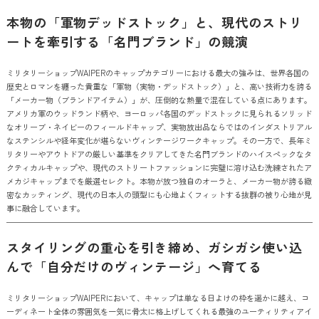
本物の「軍物デッドストック」と、現代のストリ
ートを牽引する「名門ブランド」の競演
ミリタリーショップWAIPERのキャップカテゴリーにおける最大の強みは、世界各国の
歴史とロマンを纏った貴重な「軍物（実物・デッドストック）」と、高い技術力を誇る
「メーカー物（ブランドアイテム）」が、圧倒的な熱量で混在している点にあります。
アメリカ軍のウッドランド柄や、ヨーロッパ各国のデッドストックに見られるソリッド
なオリーブ・ネイビーのフィールドキャップ、実物放出品ならではのインダストリアル
なステンシルや経年変化が堪らないヴィンテージワークキャップ。その一方で、長年ミ
リタリーやアウトドアの厳しい基準をクリアしてきた名門ブランドのハイスペックなタ
クティカルキャップや、現代のストリートファッションに完璧に溶け込む洗練されたア
メカジキャップまでを厳選セレクト。本物が放つ独自のオーラと、メーカー物が誇る緻
密なカッティング、現代の日本人の頭型にも心地よくフィットする抜群の被り心地が見
事に融合しています。
スタイリングの重心を引き締め、ガシガシ使い込
んで「自分だけのヴィンテージ」へ育てる
ミリタリーショップWAIPERにおいて、キャップは単なる日よけの枠を遥かに越え、コ
ーディネート全体の雰囲気を一気に骨太に格上げしてくれる最強のユーティリティアイ