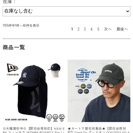
在庫：
1195件中1件～40件を表示
1
2
3
4
5
次へ
最後へ
商品一覧
☆大幅割引中☆【即日出荷対応】NEW E
★カートで割引対象品★【即日出荷対
RA ニューエラ 14774406 9THIRTY Pro Li
応】Good On グッドオン GOGD2111 GO A