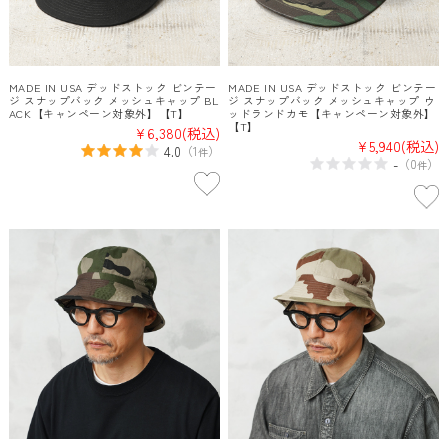
MADE IN USA デッドストック ビンテー
MADE IN USA デッドストック ビンテー
ジ スナップバック メッシュキャップ BL
ジ スナップバック メッシュキャップ ウ
ACK【キャンペーン対象外】【T】
ッドランドカモ【キャンペーン対象外】
【T】
¥6,380
(税込)
¥5,940
(税込)
4.0
（
1
）
件
-
（
0
）
件