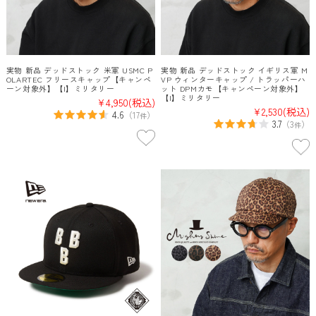
実物 新品 デッドストック 米軍 USMC P
実物 新品 デッドストック イギリス軍 M
OLARTEC フリースキャップ【キャンペ
VP ウィンターキャップ / トラッパーハ
ーン対象外】【I】ミリタリー
ット DPMカモ【キャンペーン対象外】
【I】ミリタリー
¥4,950
(税込)
¥2,530
(税込)
4.6
（
17
）
件
3.7
（
3
）
件