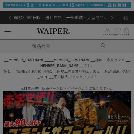
総額3,980円以上送料無料（一部地域・大型商品対
象外あり）
お気に入り
マイページ
カート
__MEMBER_LASTNAME__
__MEMBER_FIRSTNAME__
様は、
会員ランク:
__
MEMBER_RANK_NAME__
です。
あと
__MEMBER_RANK_NPRC__
円
以上のお買い物と、あと
__MEMBER_RANK
_NCNT__
回
の購入でランクアップ！
元帥専用先行販売ページはマイページよりご覧ください。