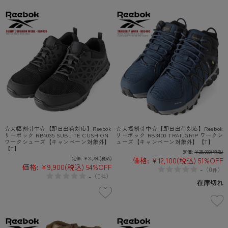
☆大幅割引中☆【即日出荷対応】Reebok
☆大幅割引中☆【即日出荷対応】Reebok
リーボック RB4035 SUBLITE CUSHION
リーボック RB3400 TRAILGRIP ワークシ
ワークシューズ【キャンペーン対象外】
ューズ【キャンペーン対象外】【T】
【T】
定価:
¥25,080
(税込)
定価:
¥21,780
(税込)
価格:
¥12,100
(税込)
51%OFF
価格:
¥9,900
(税込)
54%OFF
-
（
0
）
件
-
（
0
）
件
在庫切れ