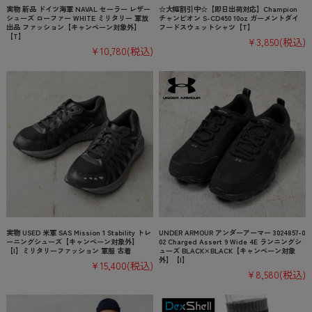
実物 新品 ドイツ海軍 NAVAL セーラー レザー
☆大幅割引中☆【即日出荷対応】Champion
シューズ ローファー WHITE ミリタリー 軍放
チャンピオン S-CD450 10oz ガーメントダイ
出品 ファッション【キャンペーン対象外】
フードスウェットシャツ【T】
【T】
¥3,850
(税込)
¥10,780
(税込)
実物 USED 米軍 SAS Mission 1 Stability トレ
UNDER ARMOUR アンダーアーマー 3024857-0
ーニングシューズ【キャンペーン対象外】
02 Charged Assert 9 Wide 4E ランニングシ
【I】ミリタリーファッション 軍服 古着
ューズ BLACK×BLACK【キャンペーン対象
外】【I】
¥15,400
(税込)
¥8,580
(税込)