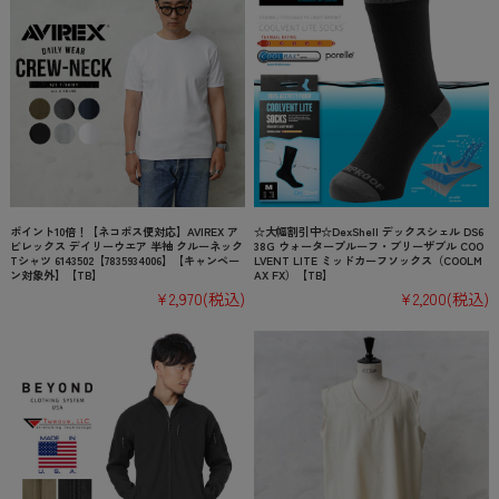
ポイント10倍！【ネコポス便対応】AVIREX ア
☆大幅割引中☆DexShell デックスシェル DS6
ビレックス デイリーウエア 半袖 クルーネック
38G ウォータープルーフ・ブリーザブル COO
Tシャツ 6143502【7835934006】【キャンペー
LVENT LITE ミッドカーフソックス（COOLM
ン対象外】【TB】
AX FX）【TB】
¥2,970
(税込)
¥2,200
(税込)