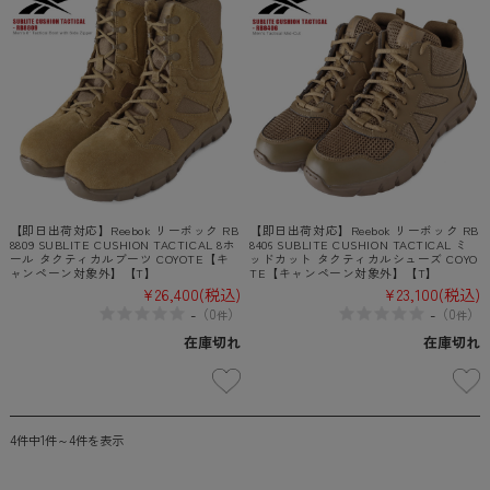
【即日出荷対応】Reebok リーボック RB
【即日出荷対応】Reebok リーボック RB
8809 SUBLITE CUSHION TACTICAL 8ホ
8406 SUBLITE CUSHION TACTICAL ミ
ール タクティカルブーツ COYOTE【キ
ッドカット タクティカルシューズ COYO
ャンペーン対象外】【T】
TE【キャンペーン対象外】【T】
¥26,400
(税込)
¥23,100
(税込)
-
-
（
0
）
（
0
）
件
件
在庫切れ
在庫切れ
4件中1件～4件を表示