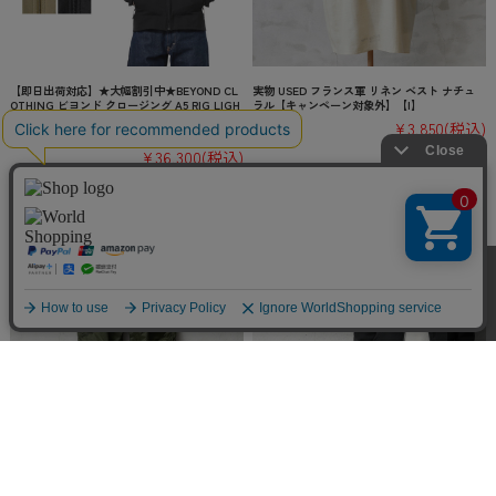
【即日出荷対応】★大幅割引中★BEYOND CL
実物 USED フランス軍 リネン ベスト ナチュ
OTHING ビヨンド クロージング A5 RIG LIGH
ラル【キャンペーン対象外】【I】
T JACKET リグ ライト ジャケット【44079】
¥3,850
(税込)
ミリタリージャケット【キャンペー
¥36,300
(税込)
実物 新品 デッドストック 米軍 U.S.NAVY EXT
☆大幅割引中☆LOS ANGELES APPAREL ロサ
REME COLD WEATHER IMPERMEABLE デッキ
ンゼルスアパレル HF10 14oz ヘビーフリース
パンツ【キャンペーン対象外】【I】ミリタリ
ジップアップ フーディー MADE IN USA【T】
ー
【キャンペーン対象外】