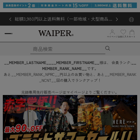
総額3,980円以上送料無料（一部地域・大型商品対
象外あり）
マイページ
お気に入り
カート
__MEMBER_LASTNAME__
__MEMBER_FIRSTNAME__
様は、
会員ランク:
__
MEMBER_RANK_NAME__
です。
あと
__MEMBER_RANK_NPRC__
円
以上のお買い物と、あと
__MEMBER_RANK
_NCNT__
回
の購入でランクアップ！
元帥専用先行販売ページはマイページよりご覧ください。