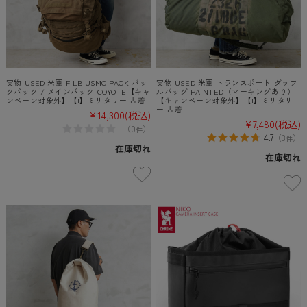
実物 USED 米軍 FILB USMC PACK バッ
実物 USED 米軍 トランスポート ダッフ
クパック / メインパック COYOTE【キャ
ルバッグ PAINTED（マーキングあり）
ンペーン対象外】【I】ミリタリー 古着
【キャンペーン対象外】【I】ミリタリ
ー 古着
¥14,300
(税込)
¥7,480
(税込)
-
（
0
）
件
4.7
（
3
）
件
在庫切れ
在庫切れ