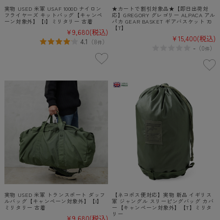
実物 USED 米軍 USAF 1000D ナイロン
★カートで割引対象品★【即日出荷対
フライヤーズ キットバッグ【キャンペ
応】GREGORY グレゴリー ALPACA アル
ーン対象外】【I】ミリタリー 古着
パカ GEAR BASKET ギアバスケット 70
【T】
¥9,680
(税込)
¥15,400
(税込)
4.1
（
8
）
件
-
（
0
）
件
実物 USED 米軍 トランスポート ダッフ
【ネコポス便対応】実物 新品 イギリス
ルバッグ【キャンペーン対象外】【I】
軍 ジャングル スリーピングバッグ カバ
ミリタリー 古着
ー【キャンペーン対象外】【T】ミリタ
リー
¥9,680
(税込)