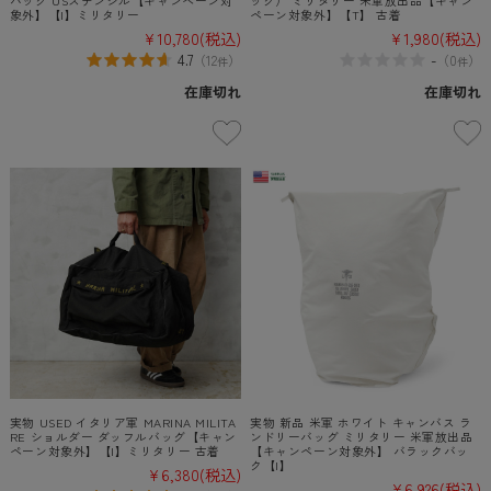
象外】【I】ミリタリー
ペーン対象外】【T】 古着
¥10,780
(税込)
¥1,980
(税込)
4.7
-
（
12
）
（
0
）
件
件
在庫切れ
在庫切れ
実物 USED イタリア軍 MARINA MILITA
実物 新品 米軍 ホワイト キャンバス ラ
RE ショルダー ダッフルバッグ【キャン
ンドリーバッグ ミリタリー 米軍放出品
ペーン対象外】【I】ミリタリー 古着
【キャンペーン対象外】 バラックバッ
ク【I】
¥6,380
(税込)
¥6,926
(税込)