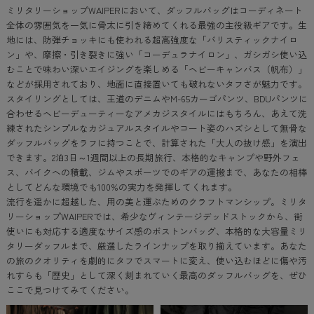
ミリタリーショップWAIPERにおいて、ダッフルバッグはコーディネート
全体の雰囲気を一気に骨太に引き締めてくれる最強の主役級ギアです。生
地には、防弾チョッキにも使われる超高強度な「バリスティックナイロ
ン」や、摩擦・引き裂きに強い「コーデュラナイロン」、ガシガシ使い込
むことで味わい深いエイジングを楽しめる「ヘビーキャンバス（帆布）」
などが採用されており、地面に直接置いても破れないタフさが魅力です。
スタイリングとしては、王道のデニムやM-65カーゴパンツ、BDUパンツに
合わせるヘビーデューティーなアメカジスタイルにはもちろん、あえて洗
練されたシンプルなカジュアルスタイルやコート姿のハズシとして無骨な
ダッフルバッグをラフに持つことで、計算された「大人の抜け感」を演出
できます。2泊3日～1週間以上の長期旅行、本格的なキャンプや野外フェ
ス、バイクへの積載、ジムやスポーツでのギアの運搬まで、あなたの相棒
としてどんな環境でも100%の実力を発揮してくれます。
流行を遥かに超越した、用の美と運ぶためのクラフトマンシップ。ミリタ
リーショップWAIPERでは、希少なヴィンテージデッドストックから、街
使いにも対応する適度なサイズ感のボストンバッグ、本格的な大容量ミリ
タリーダッフルまで、厳選したラインナップを取り揃えています。あなた
の旅のクオリティを劇的にタフでスマートに変え、使い込むほどに傷や汚
れすらも「歴史」として深く刻まれていく最高のダッフルバッグを、ぜひ
ここで見つけてみてください。