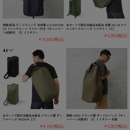
実物 新品 デッドストック 米空軍 U.S.AIR FOR
★カートで割引対象品★新品 米軍 AD-29 ナイ
CE トレンチコート ライナー付き【キャンペー
ロンダッフルバッグ ミリタリー【T】
ン対象外】【I】ミリタリー
¥5,280
(税込)
¥15,180
(税込)
★カートで割引対象品★新品 フランス軍 ダッ
実物 USED フランス軍 ダッフルバッグ【キャ
フルバッグ MEDIUM【T】
ンペーン対象外】【I】ミリタリー 古着
¥4,180
(税込)
¥5,280
(税込)