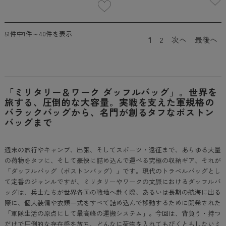
51件中1件～40件を表示
1
2
次へ
最後へ
「ミリタリー＆ワーク ダッフルバッグ」。世界を
旅する、圧倒的な大容量。実戦を支えた軍規格の
バラックバッグから、名門が創るタフなボストン
バッグまで
週末の旅行やキャンプ、出張、そしてスポーツ・遠征まで、あらゆる大量
の荷物をタフに、そして豪快に詰め込んで運べる究極の収納ギア、それが
「ダッフルバッグ（ボストンバッグ）」です。現代のトラベルバッグとし
て定番のジャンルですが、ミリタリーやワークの文脈におけるダッフルバ
ッグは、兵士たちが世界各国の戦地へ赴く際、あるいは長期の航海に出る
際に、個人装備や衣類一式をすべて詰め込んで移動するために開発された
「軍隊生活の原点にして最高峰の運搬システム」。今回は、背負う・持つ
だけで圧倒的な存在感を放ち、どんなに荷物を入れてもびくともしないミ