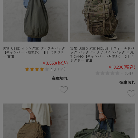
実物 USED オランダ軍 ダッフルバッグ
実物 USED 米軍 MOLLE II フィールドパ
【キャンペーン対象外】【I】ミリタリ
ック バックパック / メインパック MUL
ー 古着
TICAMO【キャンペーン対象外】【I】ミ
リタリー 古着
¥3,850
(税込)
¥13,200
(税込)
4.0
（
1
）
件
-
（
0
）
件
在庫切れ
在庫切れ