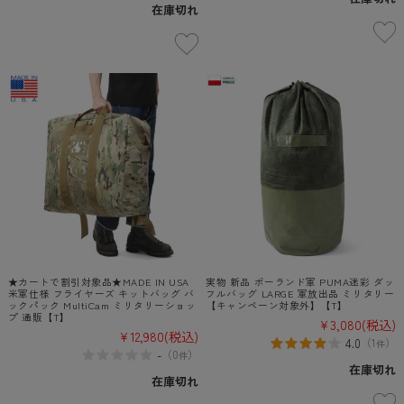
在庫切れ
★カートで割引対象品★MADE IN USA
実物 新品 ポーランド軍 PUMA迷彩 ダッ
米軍仕様 フライヤーズ キットバッグ バ
フルバッグ LARGE 軍放出品 ミリタリー
ックパック MultiCam ミリタリーショッ
【キャンペーン対象外】【T】
プ 通販【T】
¥3,080
(税込)
¥12,980
(税込)
4.0
（
1
）
件
-
（
0
）
件
在庫切れ
在庫切れ