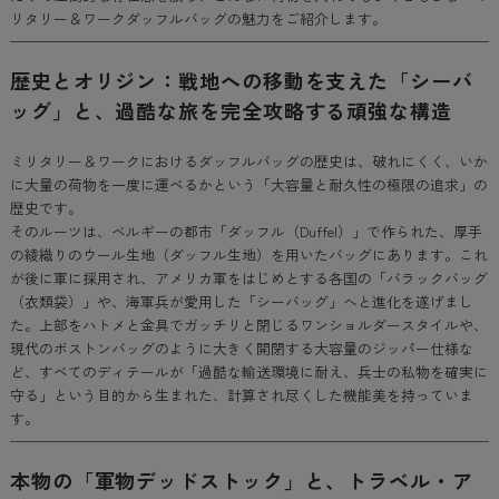
リタリー＆ワークダッフルバッグの魅力をご紹介します。
歴史とオリジン：戦地への移動を支えた「シーバ
ッグ」と、過酷な旅を完全攻略する頑強な構造
ミリタリー＆ワークにおけるダッフルバッグの歴史は、破れにくく、いか
に大量の荷物を一度に運べるかという「大容量と耐久性の極限の追求」の
歴史です。
そのルーツは、ベルギーの都市「ダッフル（Duffel）」で作られた、厚手
の綾織りのウール生地（ダッフル生地）を用いたバッグにあります。これ
が後に軍に採用され、アメリカ軍をはじめとする各国の「バラックバッグ
（衣類袋）」や、海軍兵が愛用した「シーバッグ」へと進化を遂げまし
た。上部をハトメと金具でガッチリと閉じるワンショルダースタイルや、
現代のボストンバッグのように大きく開閉する大容量のジッパー仕様な
ど、すべてのディテールが「過酷な輸送環境に耐え、兵士の私物を確実に
守る」という目的から生まれた、計算され尽くした機能美を持っていま
す。
本物の「軍物デッドストック」と、トラベル・ア