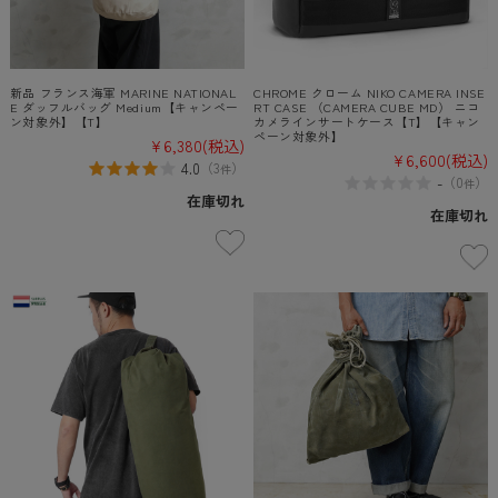
新品 フランス海軍 MARINE NATIONAL
CHROME クローム NIKO CAMERA INSE
E ダッフルバッグ Medium【キャンペー
RT CASE （CAMERA CUBE MD） ニコ
ン対象外】【T】
カメラインサートケース【T】【キャン
ペーン対象外】
¥6,380
(税込)
¥6,600
(税込)
4.0
（
3
）
件
-
（
0
）
件
在庫切れ
在庫切れ