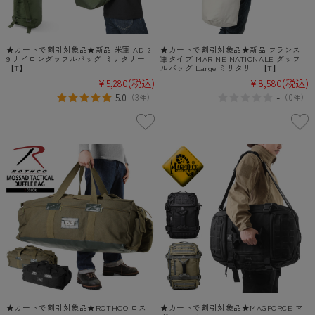
★カートで割引対象品★新品 米軍 AD-2
★カートで割引対象品★新品 フランス
9 ナイロンダッフルバッグ ミリタリー
軍タイプ MARINE NATIONALE ダッフ
【T】
ルバッグ Large ミリタリー【T】
¥5,280
(税込)
¥8,580
(税込)
5.0
-
（
3
）
（
0
）
件
件
★カートで割引対象品★ROTHCO ロス
★カートで割引対象品★MAGFORCE マ