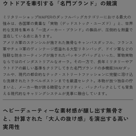
ウトドアを牽引する「名門ブランド」の競演
ミリタリーショップWAIPERのダッフルバッグカテゴリーにおける最大の
強みは、各国軍の貴重な「実物（デッドストック・ユーズド）」と、世界
的な支持を集める「一流メーカー・ブランド」の製品が、圧倒的な熱量で
混在している点にあります。
アメリカ軍のステンシルが施された無骨なキャンバスダッフル、フランス
軍やチェコ軍のヴィンテージ感溢れる大型リネンバッグ、ドイツ軍などの
強靭な防水コーティングが施されたパッキングバッグといった、軍物実物
ならではのインダストリアルなオーラ。その一方で、長年ミリタリーやア
ウトドアの厳しい基準をクリアしてきた名門ブランドの多機能3WAYダッ
フルや、現代の都会的なテック・ストリートファッションに完璧に溶け込
む洗練されたトラベルボストンまでを厳選セレクト。本物が放つ独自の佇
まいと、メーカー物が誇る緻密なクオリティ、バックパックとしても背負
える現代的なキャリングシステムが見事に融合しています。
ヘビーデューティーな素材感が醸し出す無骨さ
と、計算された「大人の抜け感」を演出する高い
実用性