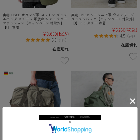
実物 USED オランダ軍 コットン ダッフ
実物 USED ルーマニア軍 ヴィンテージ
ルバッグ スモール 軍放出品 ミリタリー
ダッフルバッグ【キャンペーン対象外】
ファッション【キャンペーン対象外】
【I】ミリタリー 古着
【I】 古着
¥5,280
(税込)
¥3,850
(税込)
4.5
（
2
）
件
5.0
（
1
）
件
在庫切れ
在庫切れ