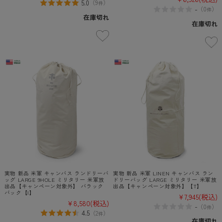
5.0
（
9
）
件
-
（
0
）
件
在庫切れ
在庫切れ
実物 新品 米軍 キャンバス ランドリーバ
実物 新品 米軍 LINEN キャンバス ラン
ッグ LARGE 9HOLE ミリタリー 米軍放
ドリーバッグ LARGE ミリタリー 米軍放
出品【キャンペーン対象外】 バラック
出品【キャンペーン対象外】【T】
バック【I】
¥7,945
(税込)
¥8,580
(税込)
-
（
0
）
件
4.5
（
2
）
件
在庫切れ