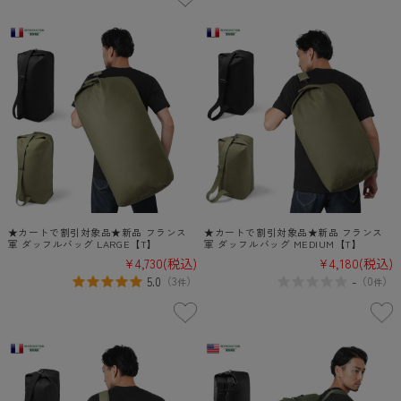
★カートで割引対象品★新品 フランス
★カートで割引対象品★新品 フランス
軍 ダッフルバッグ LARGE【T】
軍 ダッフルバッグ MEDIUM【T】
¥4,730
(税込)
¥4,180
(税込)
5.0
-
（
3
）
（
0
）
件
件