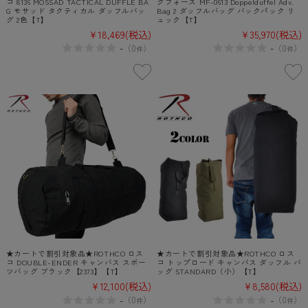
コ 8136 MOSSAD TACTICAL DUFFLE BA
グフォース MF-0613 Doppelduffel Adv.
G モサッド タクティカル ダッフルバッ
Bag 2 ダッフルバッグ バックパック リ
グ 2色【T】
ュック【T】
¥18,469
(税込)
¥35,970
(税込)
-
-
（
0
）
（
0
）
件
件
★カートで割引対象品★ROTHCO ロス
★カートで割引対象品★ROTHCO ロス
コ DOUBLE-ENDER キャンバス スポー
コ トップロード キャンバス ダッフル バ
ツバッグ ブラック【2373】【T】
ッグ STANDARD（小）【T】
¥12,100
(税込)
¥8,580
(税込)
-
-
（
0
）
（
0
）
件
件