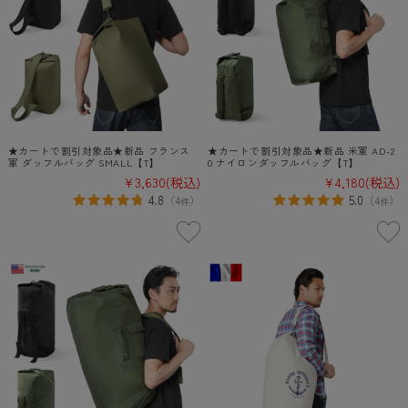
★カートで割引対象品★新品 フランス
★カートで割引対象品★新品 米軍 AD-2
軍 ダッフルバッグ SMALL【T】
0 ナイロンダッフルバッグ【T】
¥3,630
(税込)
¥4,180
(税込)
4.8
5.0
（
4
）
（
4
）
件
件