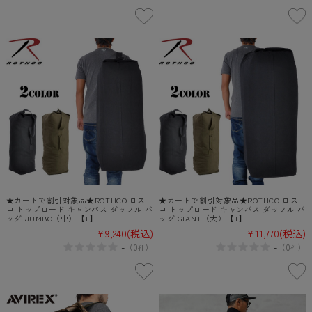
★カートで割引対象品★ROTHCO ロス
★カートで割引対象品★ROTHCO ロス
コ トップロード キャンバス ダッフル バ
コ トップロード キャンバス ダッフル バ
ッグ JUMBO（中）【T】
ッグ GIANT（大）【T】
¥9,240
(税込)
¥11,770
(税込)
-
-
（
0
）
（
0
）
件
件