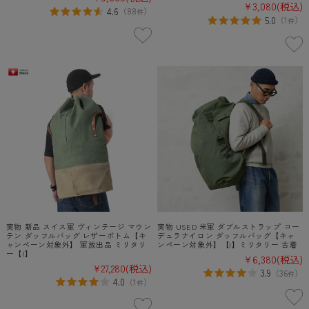
¥3,080
(税込)
4.6
（
88
）
件
5.0
（
1
）
件
実物 新品 スイス軍 ヴィンテージ マウン
実物 USED 米軍 ダブルストラップ コー
テン ダッフルバッグ レザーボトム【キ
デュラナイロン ダッフルバッグ【キャ
ャンペーン対象外】 軍放出品 ミリタリ
ンペーン対象外】【I】ミリタリー 古着
ー【I】
¥6,380
(税込)
¥27,280
(税込)
3.9
（
36
）
件
4.0
（
1
）
件