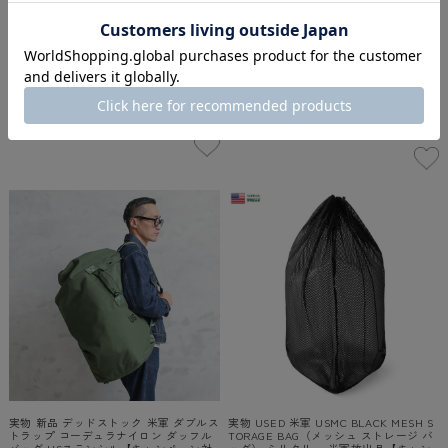
実物 USED ドイツ軍 パイロットバッグ
実物 新品 デッドストック 米軍 ダブルス
ミリタリー 軍放出品【キャンペーン対
トラップ コーデュラナイロン ダッフル
象外】【I】 古着
バッグ【キャンペーン対象外】【I】ミ
リタリー
¥8,580
(税込)
¥10,780
(税込)
-
（
0
）
件
3.0
（
1
）
件
在庫切れ
在庫切れ
実物 新品 デッドストック 米軍 ダブルス
実物 USED 米軍 USMC BLACK MESH S
トラップ コーデュラナイロン ダッフル
TORAGE BAG（メッシュ ストレージ バ
バッグ USステンシル【キャンペーン対
ッグ） ミリタリー 米軍放出品【キャン