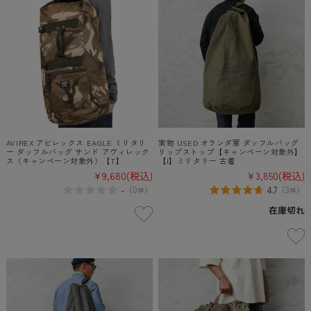
AVIREX アビレックス EAGLE ミリタリ
実物 USED オランダ軍 ダッフルバッグ
ー ダッフルバッグ サンド アヴィレック
リップストップ【キャンペーン対象外】
ス（キャンペーン対象外）【T】
【I】ミリタリー 古着
¥9,680
(税込)
¥3,850
(税込)
-
4.7
（
0
）
（
3
）
件
件
在庫切れ