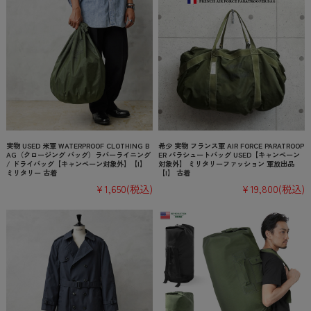
実物 USED 米軍 WATERPROOF CLOTHING B
希少 実物 フランス軍 AIR FORCE PARATROOP
AG（クロージング バッグ）ラバーライニング
ER パラシュートバッグ USED【キャンペーン
/ ドライバッグ【キャンペーン対象外】【I】
対象外】 ミリタリーファッション 軍放出品
ミリタリー 古着
【I】 古着
¥1,650
(税込)
¥19,800
(税込)