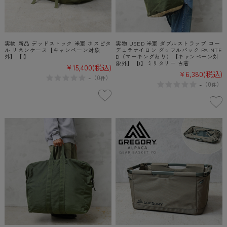
実物 新品 デッドストック 米軍 ホスピタ
実物 USED 米軍 ダブルストラップ コー
ル リネンケース【キャンペーン対象
デュラナイロン ダッフルバック PAINTE
外】【I】
D（マーキングあり）【キャンペーン対
象外】【I】ミリタリー 古着
¥15,400
(税込)
¥6,380
(税込)
-
（
0
）
件
-
（
0
）
件