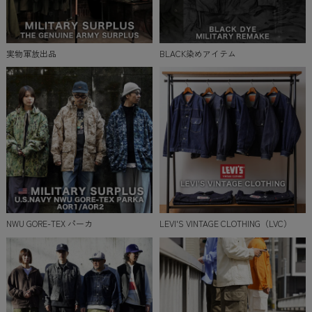
実物軍放出品
BLACK染めアイテム
NWU GORE-TEX パーカ
LEVI'S VINTAGE CLOTHING（LVC）