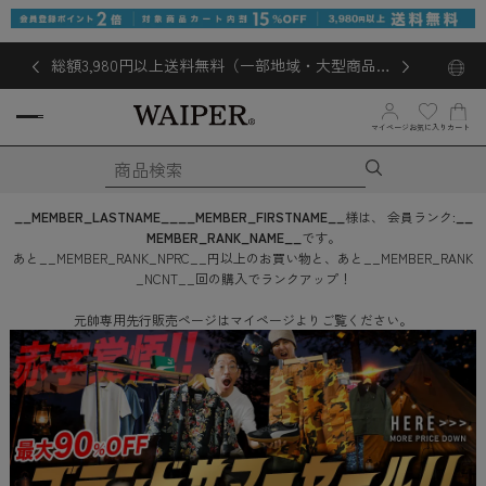
総額3,980円以上送料無料（一部地域・大型商品対
象外あり）
マイページ
お気に入り
カート
__MEMBER_LASTNAME__
__MEMBER_FIRSTNAME__
様は、
会員ランク:
__
MEMBER_RANK_NAME__
です。
あと
__MEMBER_RANK_NPRC__
円
以上のお買い物と、あと
__MEMBER_RANK
_NCNT__
回
の購入でランクアップ！
元帥専用先行販売ページはマイページよりご覧ください。