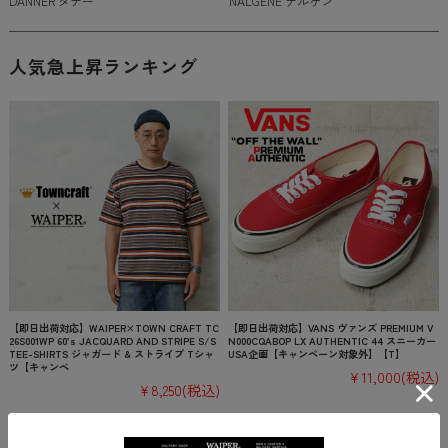
DANNER ダナー
NALGENE ナルゲン
人気急上昇ランキング
【即日出荷対応】WAIPER×TOWN CRAFT TC
【即日出荷対応】VANS ヴァンズ PREMIUM V
26S001WP 60’s JACQUARD AND STRIPE S/S
N000CQABOP LX AUTHENTIC 44 スニーカー
TEE-SHIRTS ジャガード & ストライプ Tシャ
USA企画【キャンペーン対象外】【T】
ツ【キャンペ
¥11,000
(税込)
¥8,250
(税込)