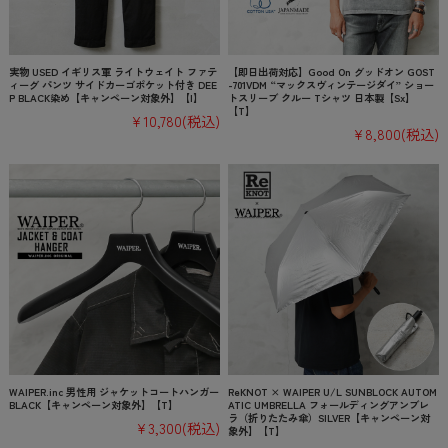
実物 USED イギリス軍 ライトウェイト ファテ
【即日出荷対応】Good On グッドオン GOST
ィーグ パンツ サイドカーゴポケット付き DEE
-701VDM “マックスヴィンテージダイ” ショー
P BLACK染め【キャンペーン対象外】【I】
トスリーブ クルー Tシャツ 日本製【Sx】
【T】
¥10,780
(税込)
¥8,800
(税込)
WAIPER.inc 男性用 ジャケットコートハンガー
ReKNOT × WAIPER U/L SUNBLOCK AUTOM
BLACK【キャンペーン対象外】【T】
ATIC UMBRELLA フォールディングアンブレ
ラ（折りたたみ傘）SILVER【キャンペーン対
¥3,300
(税込)
象外】【T】