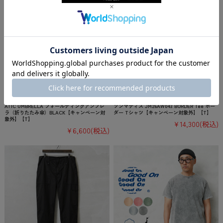
ReKNOT × WAIPER U/L SUNBLOCK AUTOM
【即日出荷対応】JACKSON MATISSE ジャク
ATIC UMBRELLA フォールディングアンブレ
ソンマティス JM26AW043 BORDER Tee ボー
ラ（折りたたみ傘）BLACK【キャンペーン対
ダー Tシャツ【キャンペーン対象外】【T】
象外】【T】
¥14,300
(税込)
¥6,600
(税込)