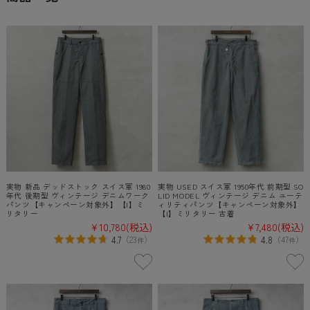
実物 新品 デッドストック スイス軍 1980
実物 USED スイス軍 1950年代 前期型 SO
年代 後期型 ヴィンテージ デニムワーク
LID MODEL ヴィンテージ デニム ユーテ
パンツ【キャンペーン対象外】【I】ミ
ィリティパンツ【キャンペーン対象外】
リタリー
【I】ミリタリー 古着
¥10,780
(税込)
¥7,480
(税込)
4.7
4.8
（
23
）
（
47
）
件
件