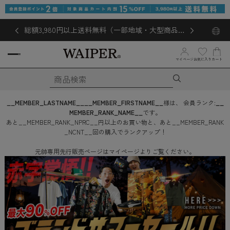
総額3,980円以上送料無料（一部地域・大型商品対
象外あり）
お気に入り
マイページ
カート
__MEMBER_LASTNAME__
__MEMBER_FIRSTNAME__
様は、
会員ランク:
__
MEMBER_RANK_NAME__
です。
あと
__MEMBER_RANK_NPRC__
円
以上のお買い物と、あと
__MEMBER_RANK
_NCNT__
回
の購入でランクアップ！
元帥専用先行販売ページはマイページよりご覧ください。