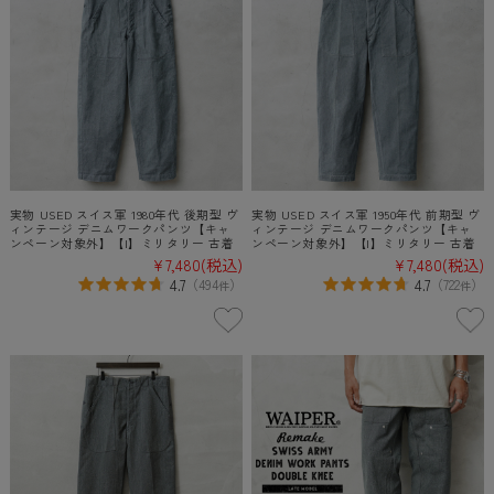
実物 USED スイス軍 1980年代 後期型 ヴ
実物 USED スイス軍 1950年代 前期型 ヴ
ィンテージ デニムワークパンツ【キャ
ィンテージ デニムワークパンツ【キャ
ンペーン対象外】【I】ミリタリー 古着
ンペーン対象外】【I】ミリタリー 古着
¥7,480
(税込)
¥7,480
(税込)
4.7
4.7
（
494
）
（
722
）
件
件