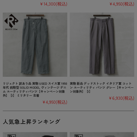
¥14,300
(税込)
¥4,950
(税込)
リジェクト 訳あり品 実物 USED スイス軍 1950
実物 新品 デッドストック イタリア軍 コット
年代 前期型 SOLID MODEL ヴィンテージ デニ
ン ユーティリティ パンツ グレー【キャンペー
ム ユーティリティパンツ【キャンペーン対象
ン対象外】【I】
外】【I】 ミリタリー 古着
¥6,930
(税込)
¥4,950
(税込)
人気急上昇ランキング