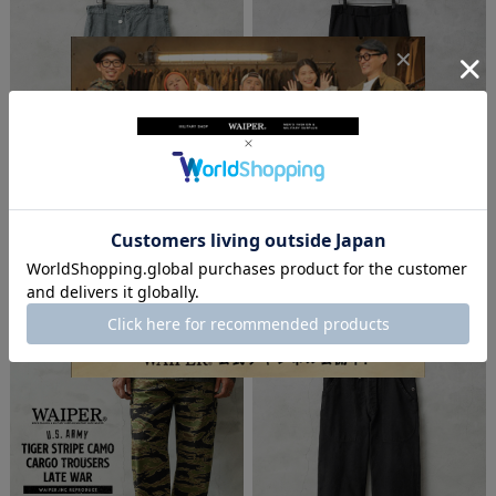
実物 USED スイス軍 1950年代 前期型 SOLID M
実物 USED イギリス軍 ROYAL NAVY No.3 Dr
ODEL ヴィンテージ デニム ユーティリティパ
ess トラウザーズ / オフィサーパンツ【キャ
ンツ【キャンペーン対象外】【I】ミリタリー
ンペーン対象外】【I】ミリタリー 古着
古着
¥3,850
(税込)
¥7,480
(税込)