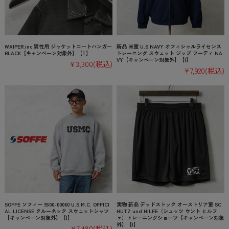
WAIPER.inc 男性用 ジャケットコートハンガー
新品 米軍 U.S.NAVY オフィシャルライセンス
BLACK【キャンペーン対象外】【T】
トレーニング スウェット ジップ フーディ NA
VY【キャンペーン対象外】【I】
¥3,300
(税込)
¥7,920
(税込)
SOFFE ソフィー 9300-00060 U.S.M.C. OFFICI
実物 新品 デッドストック オーストリア軍 SC
AL LICENSE クルーネック スウェットシャツ
HUTZ und HILFE（シュッツ ウント ヒルフ
【キャンペーン対象外】【I】
ェ）トレーニングショーツ【キャンペーン対象
外】【I】
¥7,480
(税込)