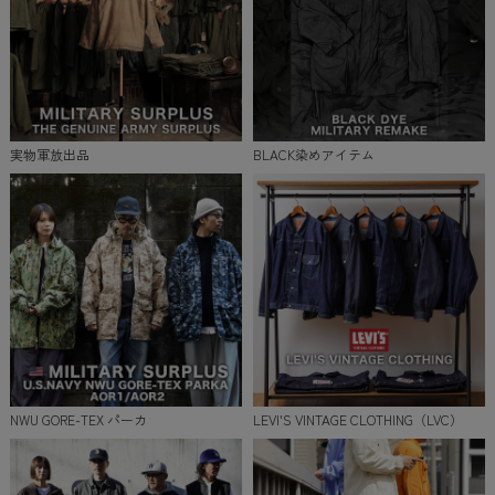
実物軍放出品
BLACK染めアイテム
NWU GORE-TEX パーカ
LEVI'S VINTAGE CLOTHING（LVC）