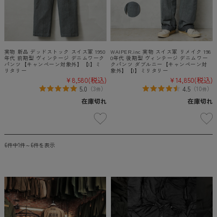
実物 新品 デッドストック スイス軍 1950
WAIPER.inc 実物 スイス軍 リメイク 198
年代 前期型 ヴィンテージ デニムワーク
0年代 後期型 ヴィンテージ デニムワー
パンツ【キャンペーン対象外】【I】ミ
クパンツ ダブルニー【キャンペーン対
リタリー
象外】【I】ミリタリー
¥8,580
(税込)
¥14,850
(税込)
5.0
4.5
（
3
）
（
10
）
件
件
在庫切れ
在庫切れ
6件中1件～6件を表示