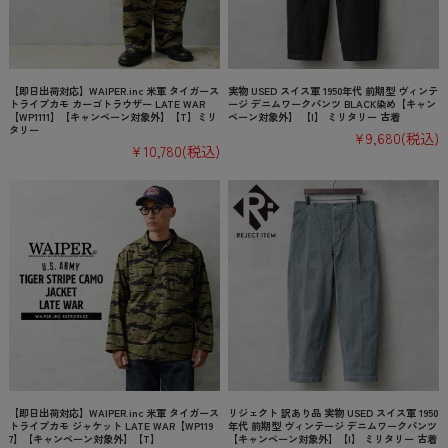
【即日出荷対応】WAIPER.inc 米軍 タイガース
実物 USED スイス軍 1950年代 前期型 ヴィンテ
トライプカモ カーゴトラウザー LATE WAR
ージ デニムワークパンツ BLACK染め【キャン
【WP1111】【キャンペーン対象外】【T】ミリ
ペーン対象外】 【I】 ミリタリー 古着
タリー
¥9,680
(税込)
¥10,780
(税込)
【即日出荷対応】WAIPER.inc 米軍 タイガース
リジェクト 訳あり品 実物 USED スイス軍 1950
トライプカモ ジャケット LATE WAR【WP119
年代 前期型 ヴィンテージ デニムワークパンツ
7】【キャンペーン対象外】【T】
【キャンペーン対象外】【I】 ミリタリー 古着