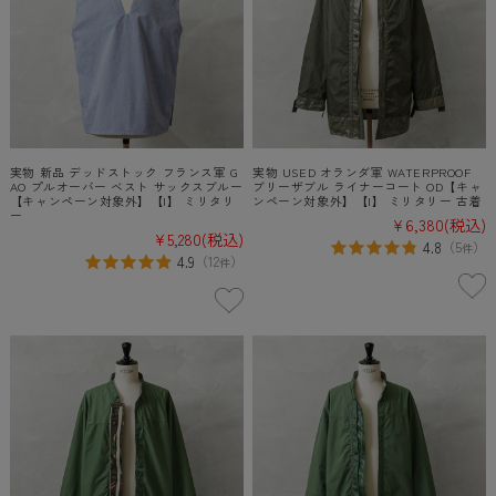
実物 新品 デッドストック フランス軍 G
実物 USED オランダ軍 WATERPROOF
AO プルオーバー ベスト サックスブルー
ブリーザブル ライナーコート OD【キャ
【キャンペーン対象外】【I】 ミリタリ
ンペーン対象外】【I】 ミリタリー 古着
ー
¥6,380
(税込)
¥5,280
(税込)
4.8
（
5
）
件
4.9
（
12
）
件