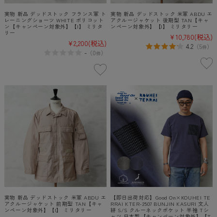
実物 新品 デッドストック フランス軍 ト
実物 新品 デッドストック 米軍 ABDU エ
レーニングショーツ WHITE ポリコット
アクルージャケット 後期型 TAN【キャ
ン【キャンペーン対象外】【I】 ミリタ
ンペーン対象外】【I】 ミリタリー
リー
¥10,780
(税込)
¥2,200
(税込)
4.2
（
5
）
件
-
（
0
）
件
実物 新品 デッドストック 米軍 ABDU エ
【即日出荷対応】Good On×KOUHEI TE
アクルージャケット 前期型 TAN【キャ
RRAI KTER-2507 BUNJIN KASURI 文人
ンペーン対象外】【I】 ミリタリー
絣 S/S クルーネックポケット 半袖 Tシ
ャツ 日本製【キャンペーン対象外】【T