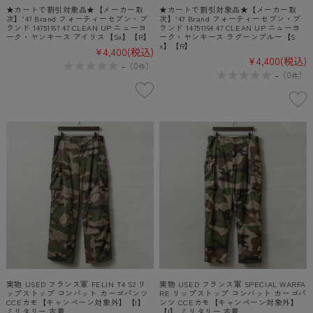
★カートで割引対象品★【メーカー取
★カートで割引対象品★【メーカー取
次】’47 Brand フォーティーセブン・ブ
次】’47 Brand フォーティーセブン・ブ
ランド 14751167 47 CLEAN UP ニューヨ
ランド 14751164 47 CLEAN UP ニューヨ
ーク・ヤンキース アイリス【Sx】【R】
ーク・ヤンキース ラグーンブルー【S
x】【R】
¥4,400
(税込)
¥4,400
(税込)
-
（
0
）
件
-
（
0
）
件
実物 USED フランス軍 FELIN T4 S2 リ
実物 USED フランス軍 SPECIAL WARFA
ップストップ コンバット カーゴパンツ
RE リップストップ コンバット カーゴパ
CCEカモ【キャンペーン対象外】【I】
ンツ CCEカモ【キャンペーン対象外】
ミリタリー 古着
【I】 ミリタリー 古着