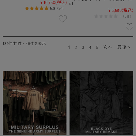
¥10,780
(税込)
B】
5.0
（
2
）
件
¥8,580
(税込)
-
（
0
）
件
184件中1件～40件を表示
1
2
3
4
5
次へ
最後へ