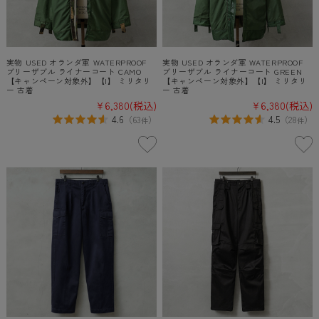
実物 USED オランダ軍 WATERPROOF
実物 USED オランダ軍 WATERPROOF
ブリーザブル ライナーコート CAMO
ブリーザブル ライナーコート GREEN
【キャンペーン対象外】【I】 ミリタリ
【キャンペーン対象外】【I】 ミリタリ
ー 古着
ー 古着
¥6,380
(税込)
¥6,380
(税込)
4.6
4.5
（
63
）
（
28
）
件
件