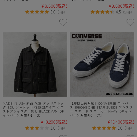
¥8,800
(税込)
¥9,680
(税込)
5.0
4.5
（
1
）
（
21
）
件
件
MADE IN USA 新品 米軍 デッドストッ
【即日出荷対応】CONVERSE コンバー
ク BDU ジャケット 後期型タイプ ウエ
ス 35200862 ONE STAR SUEDE ワンスタ
ストアジャスター無し BLACK染め【キ
ー スエード スニーカー NAVY【キャン
ャンペーン対象外】【I】
ペーン対象外】【T】
¥13,200
(税込)
¥15,400
(税込)
3.0
5.0
（
1
）
（
1
）
件
件