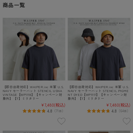
商品一覧
【即日出荷対応】WAIPER.inc 米軍 U.S.
【即日出荷対応】WAIPER.inc 米軍 U.S.
NAVY セーラーハット STENCIL USNA
NAVY セーラーハット STENCIL PIGME
VINTAGE【WP1118】【キャンペーン対
NT DYED【WP1117】【キャンペーン対
象外】【T】ミリタリー
象外】【T】ミリタリー
¥7,480
(税込)
¥7,480
(税込)
4.8
4.8
（
71
）
（
64
）
件
件