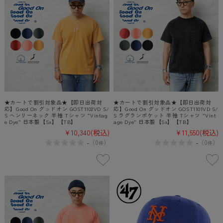
★カートで割引対象品★【即日出荷対
★カートで割引対象品★【即日出荷対
応】Good On グッドオン GOST1102VD S/
応】Good On グッドオン GOST1101VD S/
S ヘンリーネック 半袖 Tシャツ ”Vintag
S ラグランポケット 半袖 Tシャツ ”Vint
e Dye” 日本製【Sx】【TB】
age Dye” 日本製【Sx】【TB】
¥10,340
(税込)
¥11,550
(税込)
-
-
（
0
）
（
0
）
件
件