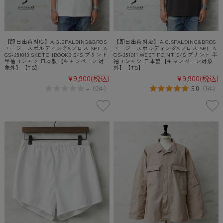
【即日出荷対応】A.G.SPALDING&BROS
【即日出荷対応】A.G.SPALDING&BROS
エージースポルディング&ブロス SPL-A
エージースポルディング&ブロス SPL-A
GS-251013 SKETCHBOOK3 S/S プリント
GS-251011 WEST POINT S/S プリント 半
半袖 Tシャツ 日本製【キャンペーン対
袖 Tシャツ 日本製【キャンペーン対象
象外】【TB】
外】【TB】
¥9,900
(税込)
¥9,900
(税込)
-
5.0
（
0
）
（
1
）
件
件