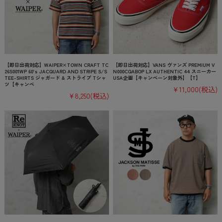
【即日出荷対応】WAIPER×TOWN CRAFT TC
【即日出荷対応】VANS ヴァンズ PREMIUM V
26S001WP 60’s JACQUARD AND STRIPE S/S
N000CQABOP LX AUTHENTIC 44 スニーカー
TEE-SHIRTS ジャガード & ストライプ Tシャ
USA企画【キャンペーン対象外】【T】
ツ【キャンペ
¥11,000
(税込)
¥8,250
(税込)