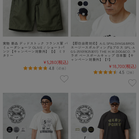
実物 新品 デッドストック フランス軍 バ
【即日出荷対応】A.G.SPALDING&BROS
ミューダショーツ OLIVE / ショートパ
エージースポルディング&ブロス SPL-A
ンツ【キャンペーン対象外】【I】 ミリ
GS-251019(253017) THE H.W.DOG&CO. コ
タリー
ラボ ベースボールキャップ 日本製【キ
ャンペーン対象外】【T】
¥5,280
(税込)
¥18,700
(税込)
4.8
（
41
）
件
4.5
（
2
）
件