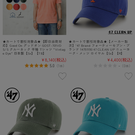
★カートで割引対象品★【即日出荷対
★カートで割引対象品★【メーカー取
応】Good On グッドオン GOST-701VD
次】’47 Brand フォーティーセブン・ブ
S/S クルーネック 半袖 Tシャツ ”Vintag
ランド 14751193 47 CLEAN UP ニューヨ
e Dye” 日本製【Sx】【TB】
ーク・メッツ ロイヤル【Sx】【R】
¥8,140
(税込)
¥4,400
(税込)
5.0
-
（
1
）
（
0
）
件
件