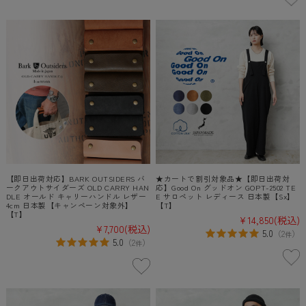
【即日出荷対応】BARK OUTSIDERS バ
★カートで割引対象品★【即日出荷対
ークアウトサイダーズ OLD CARRY HAN
応】Good On グッドオン GOPT-2502 TE
DLE オールド キャリーハンドル レザー
E サロペット レディース 日本製【Sx】
4cm 日本製【キャンペーン対象外】
【T】
【T】
¥14,850
(税込)
¥7,700
(税込)
5.0
（
2
）
件
5.0
（
2
）
件