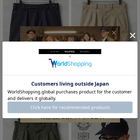
実物 新品 デッドストック イギリス軍 T
実物 新品 デッドストック フランス軍 バ
RI-SERVICE ワンタック ショーツ NAVY
ミューダショーツ KHAKI / ショートパ
【キャンペーン対象外】【I】 ミリタリ
ンツ【キャンペーン対象外】【I】 ミリ
ー
タリー
¥4,950
(税込)
¥5,280
(税込)
5.0
4.9
（
1
）
（
23
）
件
件