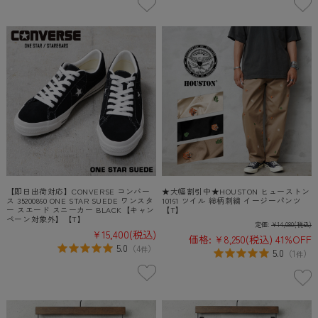
【即日出荷対応】CONVERSE コンバー
★大幅割引中★HOUSTON ヒューストン
ス 35200860 ONE STAR SUEDE ワンスタ
10161 ツイル 総柄刺繍 イージーパンツ
ー スエード スニーカー BLACK【キャン
【T】
ペーン対象外】【T】
定価:
¥14,080
(税込)
¥15,400
(税込)
価格:
¥8,250
(税込)
41%OFF
5.0
（
4
）
件
5.0
（
1
）
件