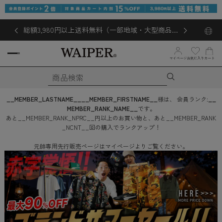
総額3,980円以上送料無料（一部地域・大型商品対
象外あり）
マイページ
お気に入り
カート
__MEMBER_LASTNAME__
__MEMBER_FIRSTNAME__
様は、
会員ランク:
__
MEMBER_RANK_NAME__
です。
あと
__MEMBER_RANK_NPRC__
円
以上のお買い物と、あと
__MEMBER_RANK
_NCNT__
回
の購入でランクアップ！
元帥専用先行販売ページはマイページよりご覧ください。