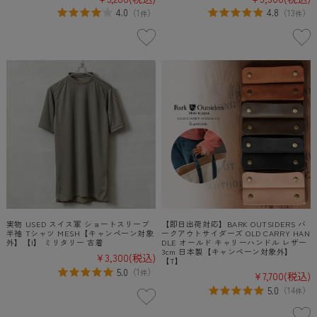
4.0
4.8
（
1
）
（
13
）
件
件
実物 USED スイス軍 ショートスリーブ
【即日出荷対応】BARK OUTSIDERS バ
半袖 Tシャツ MESH【キャンペーン対象
ークアウトサイダーズ OLD CARRY HAN
外】【I】 ミリタリー 古着
DLE オールド キャリーハンドル レザー
3cm 日本製【キャンペーン対象外】
¥3,300
(税込)
【T】
5.0
（
1
）
件
¥7,700
(税込)
5.0
（
14
）
件