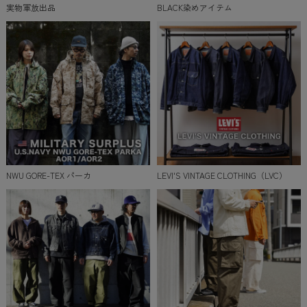
実物軍放出品
BLACK染めアイテム
NWU GORE-TEX パーカ
LEVI'S VINTAGE CLOTHING（LVC）