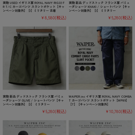
実物 USED イギリス軍 ROYAL NAVY RIG22 F
実物 新品 デッドストック フランス軍 バミュ
R T/C カーゴパンツ スラントポケット【キャ
ーダショーツ KHAKI / ショートパンツ【キャ
ンペーン対象外】【I】ミリタリー 古着
ンペーン対象外】【I】 ミリタリー
¥8,580
(税込)
¥5,280
(税込)
実物 新品 デッドストック フランス軍 バミュ
WAIPER.inc イギリス軍 ROYAL NAVY COMBA
ーダショーツ OLIVE / ショートパンツ【キャ
T カーゴパンツ スラントポケット【WP89】
ンペーン対象外】【I】 ミリタリー
【T】【キャンペーン対象外】
¥5,280
(税込)
¥10,780
(税込)