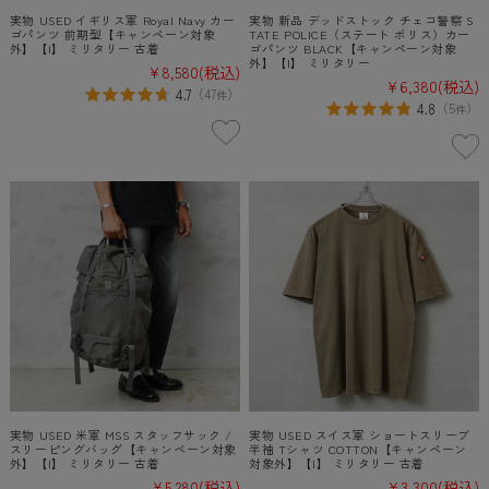
実物 USED イギリス軍 Royal Navy カー
実物 新品 デッドストック チェコ警察 S
ゴパンツ 前期型【キャンペーン対象
TATE POLICE（ステート ポリス）カー
外】【I】 ミリタリー 古着
ゴパンツ BLACK【キャンペーン対象
外】【I】 ミリタリー
¥8,580
(税込)
¥6,380
(税込)
4.7
（
47
）
件
4.8
（
5
）
件
実物 USED 米軍 MSS スタッフサック /
実物 USED スイス軍 ショートスリーブ
スリーピングバッグ【キャンペーン対象
半袖 Tシャツ COTTON【キャンペーン
外】【I】 ミリタリー 古着
対象外】【I】 ミリタリー 古着
¥5,280
(税込)
¥3,300
(税込)