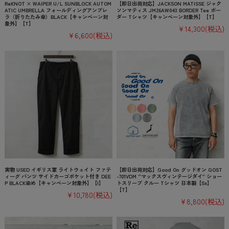
ReKNOT × WAIPER U/L SUNBLOCK AUTOM
【即日出荷対応】JACKSON MATISSE ジャク
ATIC UMBRELLA フォールディングアンブレ
ソンマティス JM26AW043 BORDER Tee ボー
ラ（折りたたみ傘）BLACK【キャンペーン対
ダー Tシャツ【キャンペーン対象外】【T】
象外】【T】
¥14,300
(税込)
¥6,600
(税込)
実物 USED イギリス軍 ライトウェイト ファテ
【即日出荷対応】Good On グッドオン GOST
ィーグ パンツ サイドカーゴポケット付き DEE
-701VDM “マックスヴィンテージダイ” ショー
P BLACK染め【キャンペーン対象外】【I】
トスリーブ クルー Tシャツ 日本製【Sx】
【T】
¥10,780
(税込)
¥8,800
(税込)