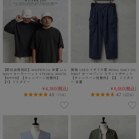
【即日出荷対応】WAIPER.inc 米軍 U.S.
実物 USED イギリス軍 ROYAL NAVY CO
NAVY セーラーハット STENCIL WHITE
MBAT カーゴパンツ スラントポケット
【WP1116】【キャンペーン対象外】
【キャンペーン対象外】【I】 ミリタリ
【T】ミリタリー
ー 古着
¥6,380
(税込)
¥8,580
(税込)
4.9
4.7
（
15
）
（
622
）
件
件