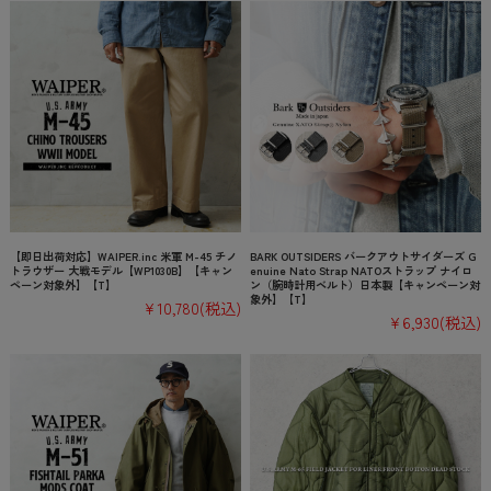
【即日出荷対応】WAIPER.inc 米軍 M-45 チノ
BARK OUTSIDERS バークアウトサイダーズ G
トラウザー 大戦モデル【WP1030B】【キャン
enuine Nato Strap NATOストラップ ナイロ
ペーン対象外】【T】
ン（腕時計用ベルト）日本製【キャンペーン対
象外】【T】
¥10,780
(税込)
¥6,930
(税込)