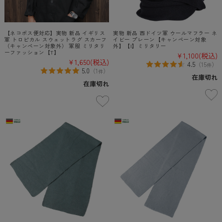
【ネコポス便対応】実物 新品 イギリス
実物 新品 西ドイツ軍 ウールマフラー ネ
軍 トロピカル スウェットラグ スカーフ
イビー プレーン【キャンペーン対象
（キャンペーン対象外） 軍服 ミリタリ
外】【I】ミリタリー
ーファッション【T】
¥1,100
(税込)
¥1,650
(税込)
4.5
（
15
）
件
5.0
（
1
）
件
在庫切れ
在庫切れ