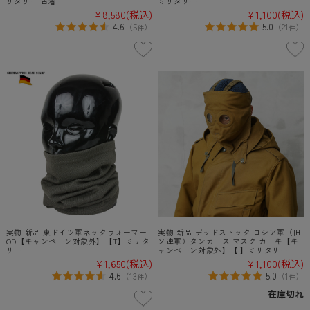
リタリー 古着
ミリタリー
¥8,580
(税込)
¥1,100
(税込)
4.6
5.0
（
5
）
（
21
）
件
件
実物 新品 東ドイツ軍ネックウォーマー
実物 新品 デッドストック ロシア軍（旧
OD【キャンペーン対象外】【T】ミリタ
ソ連軍）タンカース マスク カーキ【キ
リー
ャンペーン対象外】【I】ミリタリー
¥1,650
(税込)
¥1,100
(税込)
4.6
5.0
（
13
）
（
1
）
件
件
在庫切れ