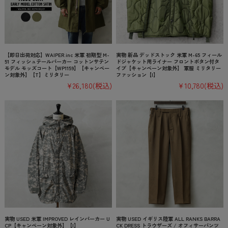
【即日出荷対応】WAIPER.inc 米軍 初期型 M-
実物 新品 デッドストック 米軍 M-65 フィール
51 フィッシュテールパーカー コットンサテン
ドジャケット用ライナー フロントボタン付タ
モデル モッズコート【WP1159】【キャンペー
イプ【キャンペーン対象外】 軍服 ミリタリー
ン対象外】【T】ミリタリー
ファッション【I】
¥26,180
(税込)
¥10,780
(税込)
実物 USED 米軍 IMPROVED レインパーカー U
実物 USED イギリス陸軍 ALL RANKS BARRA
CP【キャンペーン対象外】【I】
CK DRESS トラウザーズ / オフィサーパンツ