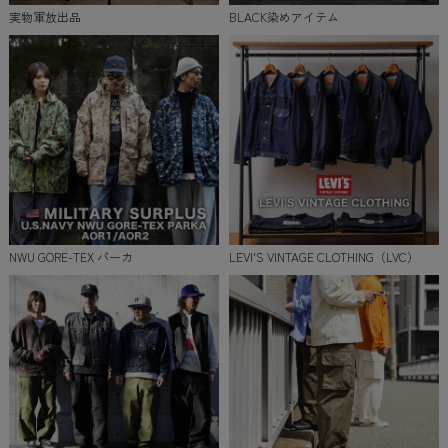
実物軍放出品
BLACK染めアイテム
NWU GORE-TEX パーカ
LEVI'S VINTAGE CLOTHING（LVC）