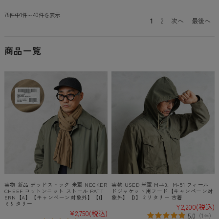
75件中1件～40件を表示
1
2
次へ
最後へ
商品一覧
実物 新品 デッドストック 米軍 NECKER
実物 USED 米軍 M-43、M-51 フィール
CHEEF コットンニット ストール PATT
ドジャケット用フード【キャンペーン対
ERN【A】【キャンペーン対象外】【I】
象外】【I】ミリタリー 古着
ミリタリー
¥2,200
(税込)
¥2,750
(税込)
5.0
（
1
）
件