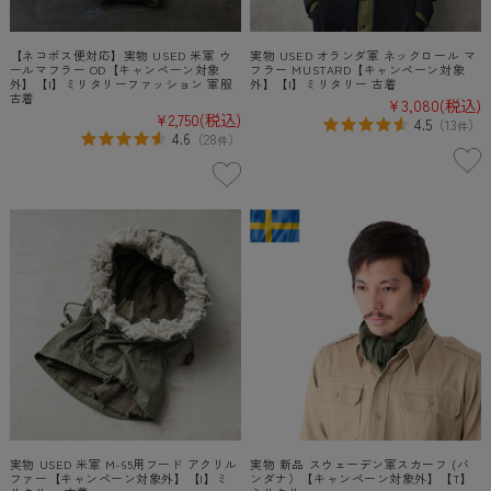
【ネコポス便対応】実物 USED 米軍 ウ
実物 USED オランダ軍 ネックロール マ
ールマフラー OD【キャンペーン対象
フラー MUSTARD【キャンペーン対象
外】【I】ミリタリーファッション 軍服
外】【I】ミリタリー 古着
古着
¥3,080
(税込)
¥2,750
(税込)
4.5
（
13
）
件
4.6
（
28
）
件
実物 USED 米軍 M-65用フード アクリル
実物 新品 スウェーデン軍スカーフ (バ
ファー【キャンペーン対象外】【I】ミ
ンダナ）【キャンペーン対象外】【T】