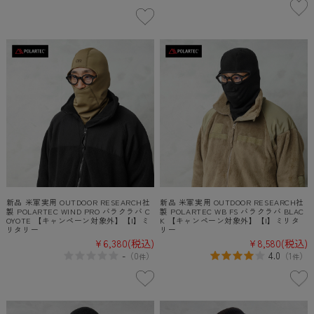
新品 米軍実用 OUTDOOR RESEARCH社
新品 米軍実用 OUTDOOR RESEARCH社
製 POLARTEC WIND PRO バラクラバ C
製 POLARTEC WB FS バラクラバ BLAC
OYOTE 【キャンペーン対象外】【I】ミ
K 【キャンペーン対象外】【I】ミリタ
リタリー
リー
¥6,380
(税込)
¥8,580
(税込)
-
4.0
（
0
）
（
1
）
件
件