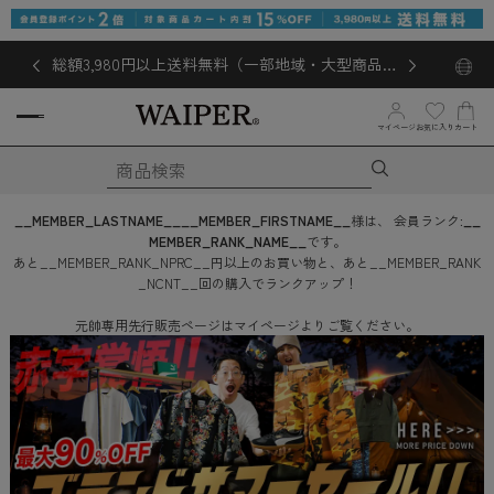
総額3,980円以上送料無料（一部地域・大型商品対
象外あり）
お気に入り
マイページ
カート
__MEMBER_LASTNAME__
__MEMBER_FIRSTNAME__
様は、
会員ランク:
__
MEMBER_RANK_NAME__
です。
あと
__MEMBER_RANK_NPRC__
円
以上のお買い物と、あと
__MEMBER_RANK
_NCNT__
回
の購入でランクアップ！
元帥専用先行販売ページはマイページよりご覧ください。