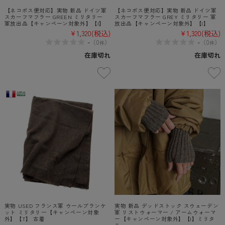
【ネコポス便対応】実物 新品 ドイツ軍
【ネコポス便対応】実物 新品 ドイツ軍
スカーフマフラー GREEN ミリタリー
スカーフマフラー GREY ミリタリー 軍
軍放出品【キャンペーン対象外】【I】
放出品【キャンペーン対象外】【I】
¥1,320
(税込)
¥1,320
(税込)
-
-
（
0
）
（
0
）
件
件
在庫切れ
在庫切れ
実物 USED フランス軍 ウールブランケ
実物 新品 デッドストック スウェーデン
ット ミリタリー【キャンペーン対象
軍 リストウォーマー / アームウォーマ
外】【T】 古着
ー【キャンペーン対象外】【I】ミリタ
リー