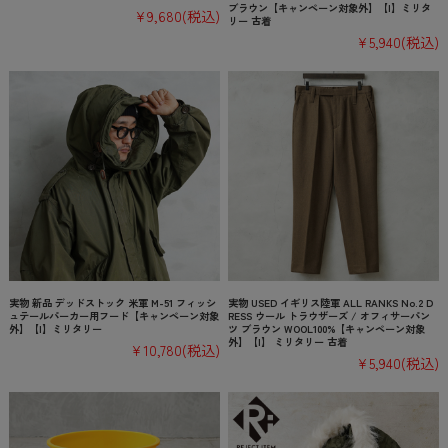
ブラウン【キャンペーン対象外】【I】ミリタ
¥9,680
(税込)
リー 古着
¥5,940
(税込)
実物 新品 デッドストック 米軍 M-51 フィッシ
実物 USED イギリス陸軍 ALL RANKS No.2 D
ュテールパーカー用フード【キャンペーン対象
RESS ウール トラウザーズ / オフィサーパン
外】【I】ミリタリー
ツ ブラウン WOOL100%【キャンペーン対象
外】【I】 ミリタリー 古着
¥10,780
(税込)
¥5,940
(税込)