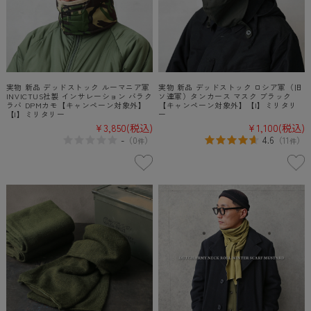
実物 新品 デッドストック ルーマニア軍
実物 新品 デッドストック ロシア軍（旧
INVICTUS社製 インサレーション バラク
ソ連軍）タンカース マスク ブラック
ラバ DPMカモ【キャンペーン対象外】
【キャンペーン対象外】【I】ミリタリ
【I】ミリタリー
ー
¥3,850
(税込)
¥1,100
(税込)
-
4.6
（
0
）
（
11
）
件
件