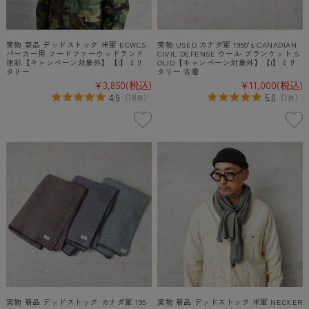
実物 新品 デッドストック 米軍 ECWCS
実物 USED カナダ軍 1950's CANADIAN
パーカー用 フードファーウッドランド
CIVIL DEFENSE ウール ブランケット S
迷彩【キャンペーン対象外】【I】ミリ
OLID【キャンペーン対象外】【I】ミリ
タリー
タリー 古着
¥3,850
(税込)
¥11,000
(税込)
4.9
5.0
（
18
）
（
1
）
件
件
実物 新品 デッドストック カナダ軍 195
実物 新品 デッドストック 米軍 NECKER