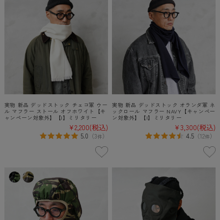
実物 新品 デッドストック チェコ軍 ウー
実物 新品 デッドストック オランダ軍 ネ
ル マフラー ストール オフホワイト【キ
ックロール マフラー NAVY【キャンペー
ャンペーン対象外】【I】ミリタリー
ン対象外】【I】ミリタリー
¥2,200
(税込)
¥3,300
(税込)
5.0
4.5
（
3
）
（
12
）
件
件