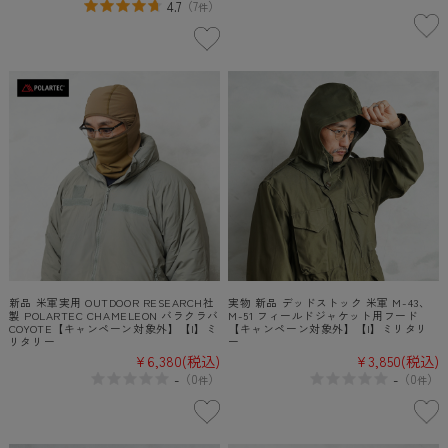
4.7
（
7
）
件
新品 米軍実用 OUTDOOR RESEARCH社
実物 新品 デッドストック 米軍 M-43、
製 POLARTEC CHAMELEON バラクラバ
M-51 フィールドジャケット用フード
COYOTE【キャンペーン対象外】【I】ミ
【キャンペーン対象外】【I】ミリタリ
リタリー
ー
¥6,380
(税込)
¥3,850
(税込)
-
-
（
0
）
（
0
）
件
件