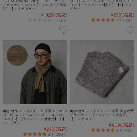
0's CANADIAN CIVIL DEFENSE ウール
CHEEF コットン ストール FOLIAGE GR
ブランケット SOLID【キャンペーン対象
EEN【キャンペーン対象外】【T】ミリ
外】【I】ミリタリー
タリー
¥13,200
(税込)
¥2,750
(税込)
-
4.7
（
0
）
（
12
）
件
件
実物 新品 デッドストック 米軍 NECKER
実物 新品 デッドストック 米軍 災害時用
CHEEF コットンニット ストール PATT
ブランケット【キャンペーン対象外】
ERN【B】【キャンペーン対象外】【I】
【I】ミリタリー
ミリタリー
¥6,380
(税込)
¥2,750
(税込)
4.6
（
8
）
件
4.8
（
26
）
件