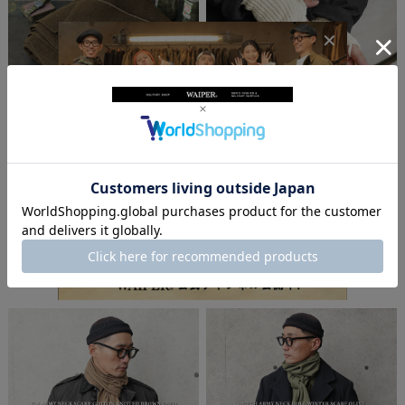
実物 新品 デッドストック フランス軍 ヴ
実物 USED イギリス軍 アームウォーマ
ィンテージ ヘビーウエイトウール ブラ
ー【キャンペーン対象外】【I】ミリタ
ンケット【キャンペーン対象外】【I】
リー 古着
ミリタリー
¥2,750
(税込)
¥10,780
(税込)
4.0
（
1
）
件
5.0
（
1
）
件
在庫切れ
在庫切れ