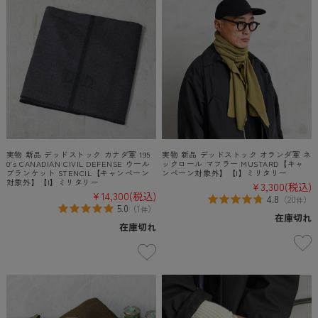
実物 新品 デッドストック カナダ軍 195
実物 新品 デッドストック オランダ軍 ネ
0's CANADIAN CIVIL DEFENSE ウール
ックロール マフラー MUSTARD【キャ
ブランケット STENCIL【キャンペーン
ンペーン対象外】【I】ミリタリー
対象外】【I】ミリタリー
¥3,300
(税込)
¥14,300
(税込)
4.8
（
20
）
件
5.0
（
1
）
件
在庫切れ
在庫切れ