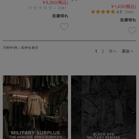
¥8,580
(税込)
¥1,430
(税込)
-
（
0
）
件
4.8
（
28
）
件
在庫切れ
在庫切れ
75件中1件～40件を表示
1
2
次へ
最後へ