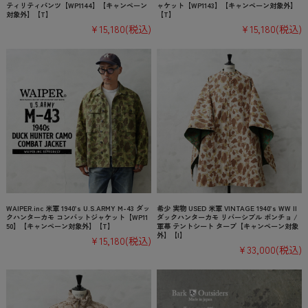
ティリティパンツ【WP1144】【キャンペーン
ャケット【WP1143】【キャンペーン対象外】
対象外】【T】
【T】
¥15,180
(税込)
¥15,180
(税込)
WAIPER.inc 米軍 1940’s U.S.ARMY M-43 ダッ
希少 実物 USED 米軍 VINTAGE 1940’s WW II
クハンターカモ コンバットジャケット【WP11
ダックハンターカモ リバーシブル ポンチョ /
50】【キャンペーン対象外】【T】
軍幕 テントシート タープ【キャンペーン対象
外】【I】
¥15,180
(税込)
¥33,000
(税込)