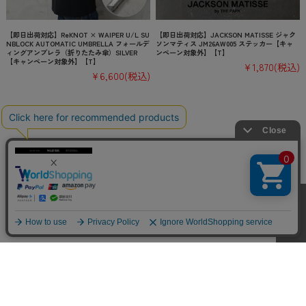
【即日出荷対応】ReKNOT × WAIPER U/L SU
【即日出荷対応】JACKSON MATISSE ジャク
NBLOCK AUTOMATIC UMBRELLA フォールデ
ソンマティス JM26AW005 ステッカー【キャ
ィングアンブレラ（折りたたみ傘）SILVER
ンペーン対象外】【T】
【キャンペーン対象外】【T】
¥1,870
(税込)
¥6,600
(税込)