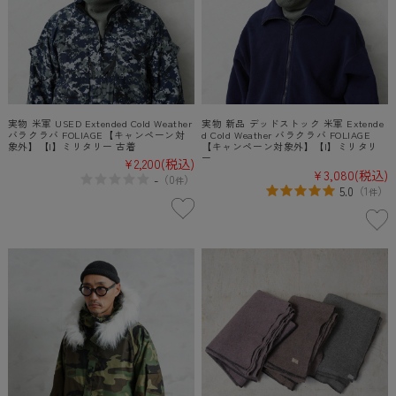
実物 米軍 USED Extended Cold Weather
実物 新品 デッドストック 米軍 Extende
バラクラバ FOLIAGE【キャンペーン対
d Cold Weather バラクラバ FOLIAGE
象外】【I】ミリタリー 古着
【キャンペーン対象外】【I】ミリタリ
ー
¥2,200
(税込)
¥3,080
(税込)
-
（
0
）
件
5.0
（
1
）
件