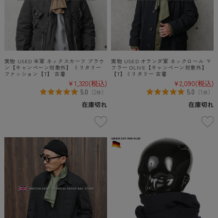
実物 USED 米軍 ネックスカーフ ブラウ
実物 USED オランダ軍 ネックロール マ
ン【キャンペーン対象外】 ミリタリー
フラー OLIVE【キャンペーン対象外】
ファッション【T】 古着
【T】ミリタリー 古着
¥1,320
(税込)
¥2,090
(税込)
5.0
5.0
（
2
）
（
1
）
件
件
在庫切れ
在庫切れ