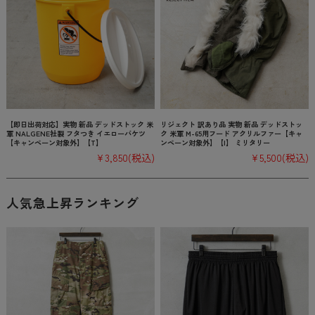
【即日出荷対応】実物 新品 デッドストック 米
リジェクト 訳あり品 実物 新品 デッドストッ
軍 NALGENE社製 フタつき イエローバケツ
ク 米軍 M-65用フード アクリルファー【キャ
【キャンペーン対象外】【T】
ンペーン対象外】【I】 ミリタリー
¥3,850
(税込)
¥5,500
(税込)
人気急上昇ランキング