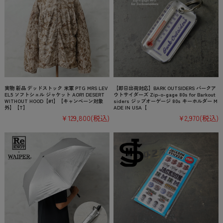
実物 新品 デッドストック 米軍 PTG MRS LEV
【即日出荷対応】BARK OUTSIDERS バークア
EL5 ソフトシェル ジャケット AOR1 DESERT
ウトサイダーズ Zip-o-gage 80s for Barkout
WITHOUT HOOD【#1】【キャンペーン対象
siders ジップオーゲージ 80s キーホルダー M
外】【T】
ADE IN USA【
¥129,800
(税込)
¥2,970
(税込)