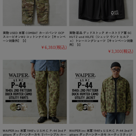
実物 USED 米軍 COMBAT カーゴパンツ OCP
実物 新品 デッドストック オーストリア軍 SC
スコーピオンW2 コットンナイロン【キャンペ
HUTZ und HILFE（シュッツ ウント ヒルフ
ーン対象外】【I】
ェ）トレーニングショーツ【キャンペーン対象
外】【I】
¥6,380
(税込)
¥3,300
(税込)
WAIPER.inc 米軍 1940’s U.S.M.C. P-44 2nd P
WAIPER.inc 米軍 1940’s U.S.M.C. P-44 2nd P
attern ダックハンターカモ リバーシブル ユー
attern ダックハンターカモ ユーティリティジ