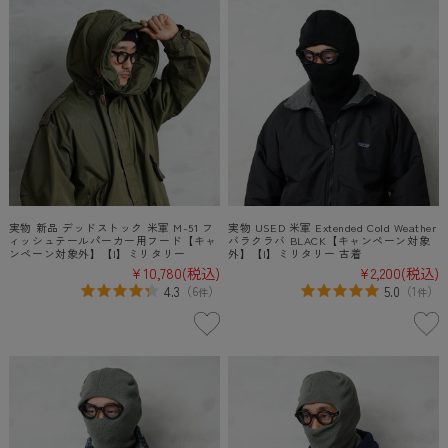
実物 新品 デッドストック 米軍 M-51 フ
実物 USED 米軍 Extended Cold Weather
ィッシュテールパーカー用フード【キャ
バラクラバ BLACK【キャンペーン対象
ンペーン対象外】【I】ミリタリー
外】【I】ミリタリー 古着
¥10,780
(税込)
¥2,200
(税込)
4.3
5.0
（
6
）
（
1
）
件
件