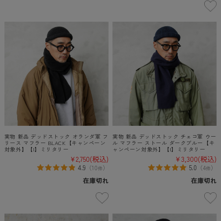
実物 新品 デッドストック オランダ軍 フ
実物 新品 デッドストック チェコ軍 ウー
リース マフラー BLACK【キャンペーン
ル マフラー ストール ダークブルー【キ
対象外】【I】ミリタリー
ャンペーン対象外】【I】ミリタリー
¥2,750
(税込)
¥3,300
(税込)
4.9
5.0
（
10
）
（
4
）
件
件
在庫切れ
在庫切れ