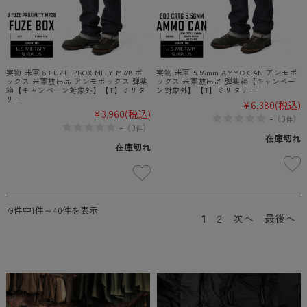
実物 米軍 8 FUZE PROXIMITY M728 ボ
実物 米軍 5.56mm AMMO CAN アンモボ
ックス 米軍放出品 アンモボックス 弾薬
ックス 米軍放出品 弾薬箱【キャンペー
箱【キャンペーン対象外】【T】ミリタ
ン対象外】【T】ミリタリー
リー
¥6,380
(税込)
¥3,960
(税込)
-
（
0
）
件
-
（
0
）
件
在庫切れ
在庫切れ
79件中1件～40件を表示
1
2
次へ
最後へ