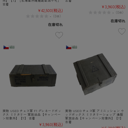
外】【T】［北海道沖縄離島配送不可］
古着
古着
¥3,960
(税込)
¥42,500
(税込)
-
（
0
）
件
-
（
0
）
件
在庫切れ
在庫切れ
実物 USED チェコ軍 F1 グレネードボッ
実物 USED チェコ軍 アミニッション ウ
クス ミリタリー 軍放出品【キャンペー
ッドボックス ミリタリーショップ 通販
ン対象外】【T】 古着
軍放出品【キャンペーン対象外】【T】
古着
¥3,960
(税込)
¥6,380
(税込)