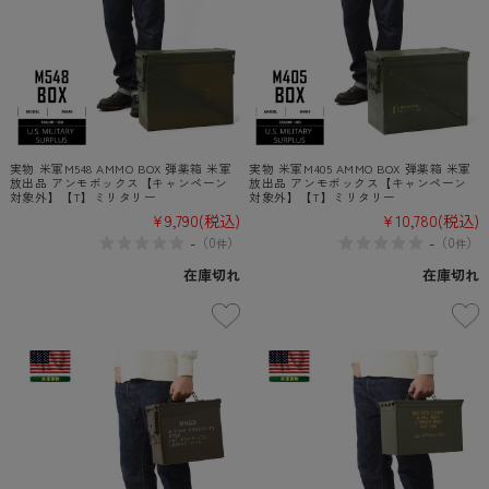
実物 米軍M548 AMMO BOX 弾薬箱 米軍
実物 米軍M405 AMMO BOX 弾薬箱 米軍
放出品 アンモボックス【キャンペーン
放出品 アンモボックス【キャンペーン
対象外】【T】ミリタリー
対象外】【T】ミリタリー
¥9,790
(税込)
¥10,780
(税込)
-
-
（
0
）
（
0
）
件
件
在庫切れ
在庫切れ