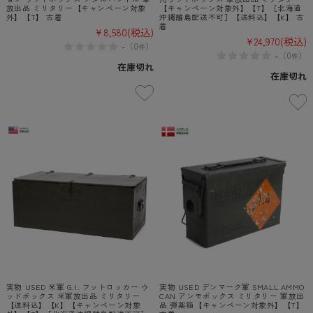
放出品 ミリタリー【キャンペーン対象
【キャンペーン対象外】【T】［北海道
外】【T】 古着
沖縄離島配送不可］【送料込】【K】 古
着
¥8,580
(税込)
¥24,970
(税込)
-
（
0
）
件
-
（
0
）
件
在庫切れ
在庫切れ
実物 USED 米軍 G.I. フットロッカー ウ
実物 USED デンマーク軍 SMALL AMMO
ッドボックス 米軍放出品 ミリタリー
CAN アンモボックス ミリタリー 軍放出
【送料込】【K】【キャンペーン対象
品 弾薬箱【キャンペーン対象外】【T】