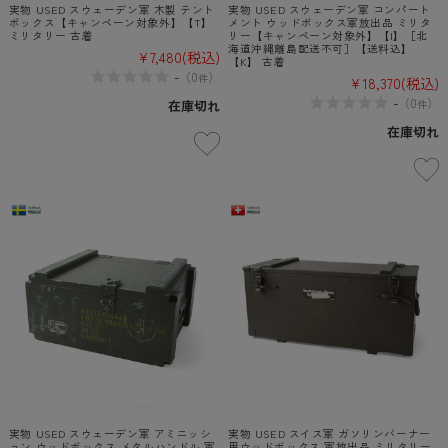
実物 USED スウェーデン軍 木製 テント
実物 USED スウェーデン軍 コンパート
ボックス【キャンペーン対象外】【T】
メント ウッドボックス軍放出品 ミリタ
ミリタリー 古着
リー【キャンペーン対象外】【I】［北
海道沖縄離島配送不可］【送料込】
¥7,480
(税込)
【K】 古着
-
（
0
）
件
¥18,370
(税込)
-
（
0
）
件
在庫切れ
在庫切れ
実物 USED スウェーデン軍 アミニッシ
実物 USED スイス軍 ガソリンバーナー
ョン ウッドボックス メタルハンドル 軍
用ウッドボックス 軍放出品 ミリタリー