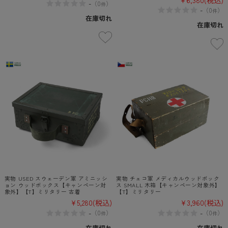
-
（
0
）
件
-
（
0
）
件
在庫切れ
在庫切れ
実物 USED スウェーデン軍 アミニッシ
実物 チェコ軍 メディカルウッドボック
ョン ウッドボックス【キャンペーン対
ス SMALL 木箱【キャンペーン対象外】
象外】【T】ミリタリー 古着
【T】ミリタリー
¥5,280
(税込)
¥3,960
(税込)
-
-
（
0
）
（
0
）
件
件
在庫切れ
在庫切れ