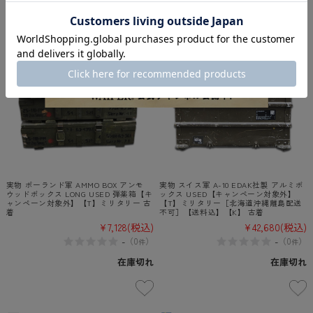
実物 ポーランド軍 AMMO BOX アンモ
実物 スイス軍 A-10 EDAK社製 アルミボ
ウッドボックス LONG USED 弾薬箱【キ
ックス USED【キャンペーン対象外】
ャンペーン対象外】【T】ミリタリー 古
【T】ミリタリー［北海道沖縄離島配送
着
不可］【送料込】【K】 古着
¥7,128
(税込)
¥42,680
(税込)
-
-
（
0
）
（
0
）
件
件
在庫切れ
在庫切れ