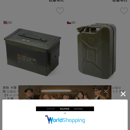
実物 米軍 M2A1 Mサイズ アモカン 弾薬
実物 チェコ軍 ガソリン缶 20L USED
箱 USED アンモボックス 米軍放出品
【キャンペーン対象外】【T】ミリタリ
【キャンペーン対象外】【T】ミリタリ
ー 古着
ー 古着
¥6,380
(税込)
¥5,280
(税込)
-
（
0
）
件
-
（
0
）
件
在庫切れ
在庫切れ