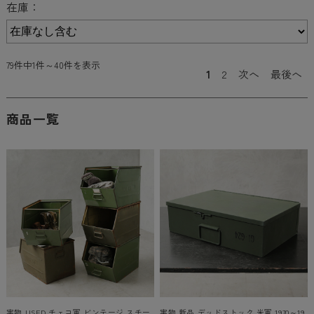
在庫：
79件中1件～40件を表示
1
2
次へ
最後へ
商品一覧
実物 USED チェコ軍 ビンテージ スチー
実物 新品 デッドストック 米軍 1970～19