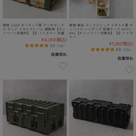
実物 USED ポーランド軍 アンモボック
実物 新品 デッドストック イギリス軍 キ
ス ウッド メタルフレーム 弾薬箱【キャ
ャンバス ハンギング 収納ラック NATU
ンペーン対象外】【I】ミリタリー 古着
RAL【キャンペーン対象外】【I】ミリタ
リー
¥6,380
(税込)
¥5,280
(税込)
5.0
（
2
）
件
4.9
（
8
）
件
在庫切れ
在庫切れ