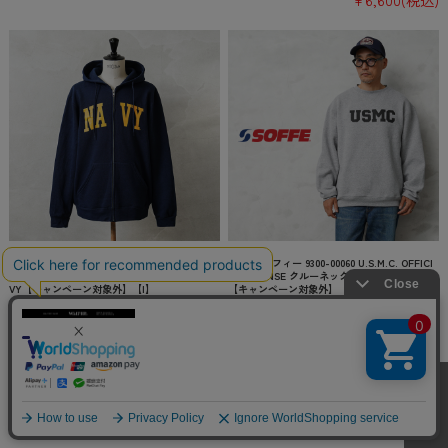
¥6,600
(税込)
新品 米軍 U.S.NAVY オフィシャルライセンス
SOFFE ソフィー 9300-00060 U.S.M.C. OFFICI
トレーニング スウェット ジップ フーディ NA
AL LICENSE クルーネック スウェットシャツ
VY【キャンペーン対象外】【I】
【キャンペーン対象外】【I】
¥7,920
(税込)
¥7,480
(税込)