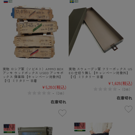
実物 ロシア軍（ソビエト）AMMO BOX
実物 スウェーデン軍 フリーボックス US
アンモ ウッドボックス USED アンモボ
ED 仕切り無し【キャンペーン対象外】
ックス 弾薬箱【キャンペーン対象外】
【T】ミリタリー 古着
【T】ミリタリー 古着
¥1,628
(税込)
¥5,280
(税込)
-
（
0
）
件
-
（
0
）
件
在庫切れ
在庫切れ