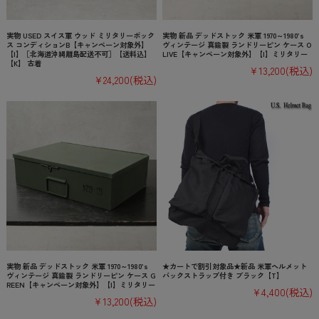
実物 USED スイス軍 ウッド ミリタリーボック
実物 新品 デッドストック 米軍 1970～1980’s
ス コンディションB【キャンペーン対象外】
ヴィンテージ 真鍮製 ランドリーピン ケース O
【I】［北海道沖縄離島配送不可］【送料込】
LIVE【キャンペーン対象外】【I】ミリタリー
【K】 古着
¥13,200
(税込)
¥24,200
(税込)
実物 新品 デッドストック 米軍 1970～1980’s
★カートで割引対象品★新品 米軍ヘルメット
ヴィンテージ 真鍮製 ランドリーピン ケース G
バックストラップ付き ブラック【T】
REEN【キャンペーン対象外】【I】ミリタリー
¥4,400
(税込)
¥13,200
(税込)