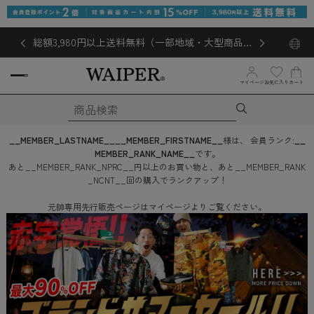
総額3,980円以上送料無料（一部地域・大型商品対
象外あり）
マイページ
お気に入り
カート
__MEMBER_LASTNAME__
__MEMBER_FIRSTNAME__
様は、
会員ランク:
__
MEMBER_RANK_NAME__
です。
あと
__MEMBER_RANK_NPRC__
円
以上のお買い物と、あと
__MEMBER_RANK
_NCNT__
回
の購入でランクアップ！
元帥専用先行販売ページはマイページよりご覧ください。