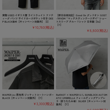
実物 USED イギリス軍 ライトウェイト ファテ
【即日出荷対応】Good On グッドオン GOST
ィーグ パンツ サイドカーゴポケット付き DEE
-701VDM “マックスヴィンテージダイ” ショー
P BLACK染め【キャンペーン対象外】【I】
トスリーブ クルー Tシャツ 日本製【Sx】
【T】
¥10,780
(税込)
¥8,800
(税込)
WAIPER.inc 男性用 ジャケットコートハンガー
ReKNOT × WAIPER U/L SUNBLOCK AUTOM
BLACK【キャンペーン対象外】【T】
ATIC UMBRELLA フォールディングアンブレ
ラ（折りたたみ傘）SILVER【キャンペーン対
¥3,300
(税込)
象外】【T】