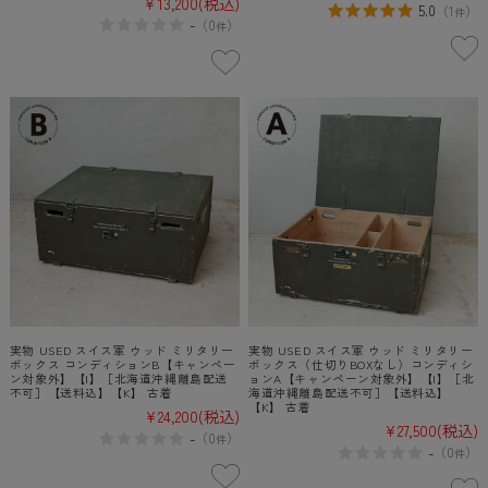
¥13,200
(税込)
5.0
（
1
）
件
-
（
0
）
件
実物 USED スイス軍 ウッド ミリタリー
実物 USED スイス軍 ウッド ミリタリー
ボックス コンディションB【キャンペー
ボックス（仕切りBOXなし）コンディシ
ン対象外】【I】［北海道沖縄離島配送
ョンA【キャンペーン対象外】【I】［北
不可］【送料込】【K】 古着
海道沖縄離島配送不可］【送料込】
【K】 古着
¥24,200
(税込)
¥27,500
(税込)
-
（
0
）
件
-
（
0
）
件