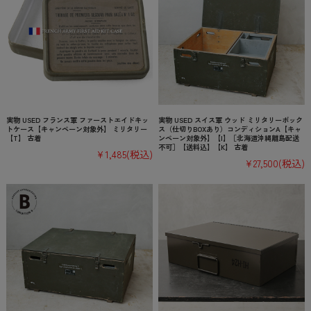
実物 USED フランス軍 ファーストエイドキッ
実物 USED スイス軍 ウッド ミリタリーボック
トケース【キャンペーン対象外】 ミリタリー
ス（仕切りBOXあり）コンディションA【キャ
【T】 古着
ンペーン対象外】【I】［北海道沖縄離島配送
不可］【送料込】【K】 古着
¥1,485
(税込)
¥27,500
(税込)