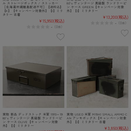
ル ストレージボックス / ストッカー
80’s ヴィンテージ 真鍮製 ランドリーピ
［北海道沖縄離島配送不可］【送料込】
ン ケース GREEN【キャンペーン対象
【K】【キャンペーン対象外】【I】ミリ
外】【I】ミリタリー
タリー 古着
¥13,200
(税込)
¥15,950
(税込)
-
（
0
）
件
-
（
0
）
件
実物 新品 デッドストック 米軍 1970～19
実物 USED 米軍 M19A1 SMALL AMMO C
80’s ヴィンテージ 真鍮製 ランドリーピ
AN アンモボックス【キャンペーン対象
ン ケース OLIVE【キャンペーン対象
外】【I】ミリタリー 古着
外】【I】ミリタリー
¥3,850
(税込)