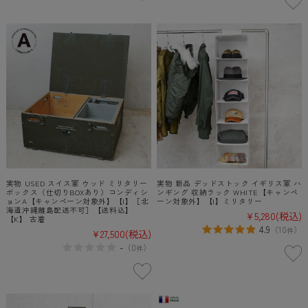
実物 USED スイス軍 ウッド ミリタリー
実物 新品 デッドストック イギリス軍 ハ
ボックス（仕切りBOXあり）コンディシ
ンギング 収納ラック WHITE【キャンペ
ョンA【キャンペーン対象外】【I】［北
ーン対象外】【I】ミリタリー
海道沖縄離島配送不可］【送料込】
¥5,280
(税込)
【K】 古着
4.9
（
10
）
件
¥27,500
(税込)
-
（
0
）
件