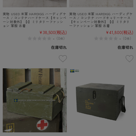
実物 USED 米軍 HARDIGG ハーディグケ
実物 USED 米軍 HARDIGG ハーディグケ
ース / コンテナハードケース【キャンペ
ース / コンテナ ハードキャリーケース
ーン対象外】【I】ミリタリーファッシ
【キャンペーン対象外】【I】ミリタリ
ョン 軍服 古着
ーファッション 軍服 古着
¥38,500
(税込)
¥41,800
(税込)
-
-
（
0
）
（
0
）
件
件
在庫切れ
在庫切れ