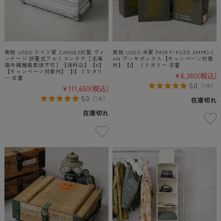
実物 USED ドイツ軍 ZARGES社製 ヴィ
実物 USED 米軍 PA19 F/FUZE AMMO C
ンテージ 折畳式アルミコンテナ［北海
AN アンモボックス【キャンペーン対象
道沖縄離島配送不可］【送料込】【K】
外】【I】 ミリタリー 古着
【キャンペーン対象外】【I】ミリタリ
¥6,380
(税込)
ー 古着
5.0
（
1
）
件
¥111,650
(税込)
5.0
（
1
）
件
在庫切れ
在庫切れ