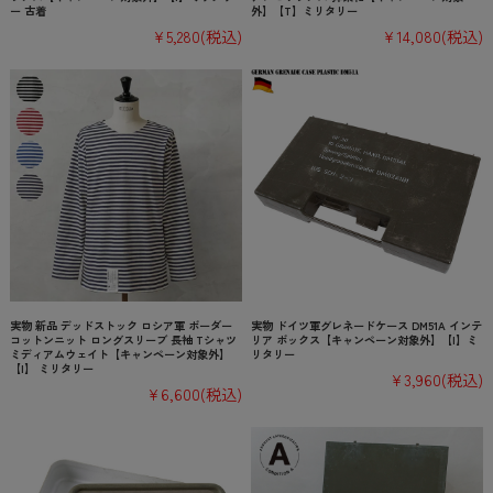
ー 古着
外】【T】ミリタリー
¥5,280
(税込)
¥14,080
(税込)
実物 新品 デッドストック ロシア軍 ボーダー
実物 ドイツ軍グレネードケース DM51A インテ
コットンニット ロングスリーブ 長袖 Tシャツ
リア ボックス【キャンペーン対象外】【I】ミ
ミディアムウェイト【キャンペーン対象外】
リタリー
【I】 ミリタリー
¥3,960
(税込)
¥6,600
(税込)