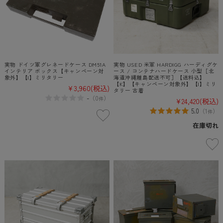
実物 ドイツ軍グレネードケース DM51A
実物 USED 米軍 HARDIGG ハーディグケ
インテリア ボックス【キャンペーン対
ース / コンテナハードケース 小型［北
象外】【I】ミリタリー
海道沖縄離島配送不可］【送料込】
【K】【キャンペーン対象外】【I】ミリ
¥3,960
(税込)
タリー 古着
-
（
0
）
件
¥24,420
(税込)
5.0
（
1
）
件
在庫切れ