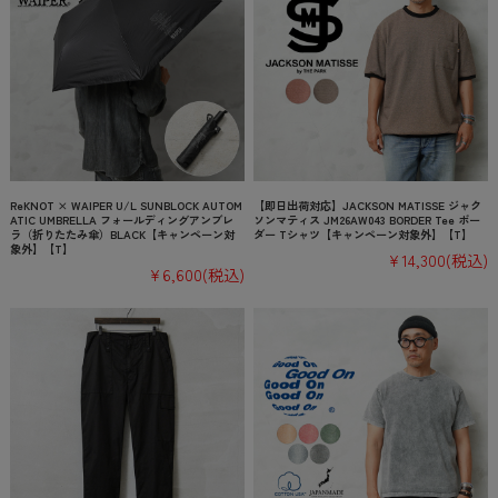
ReKNOT × WAIPER U/L SUNBLOCK AUTOM
【即日出荷対応】JACKSON MATISSE ジャク
ATIC UMBRELLA フォールディングアンブレ
ソンマティス JM26AW043 BORDER Tee ボー
ラ（折りたたみ傘）BLACK【キャンペーン対
ダー Tシャツ【キャンペーン対象外】【T】
象外】【T】
¥14,300
(税込)
¥6,600
(税込)