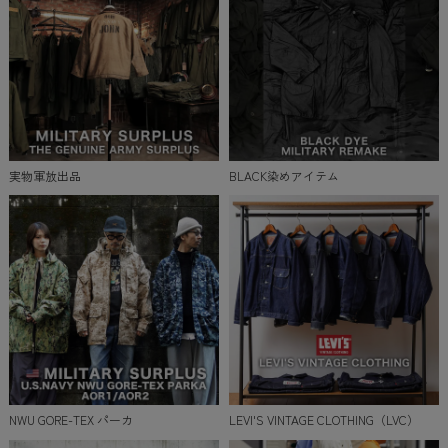
実物軍放出品
BLACK染めアイテム
NWU GORE-TEX パーカ
LEVI'S VINTAGE CLOTHING（LVC）