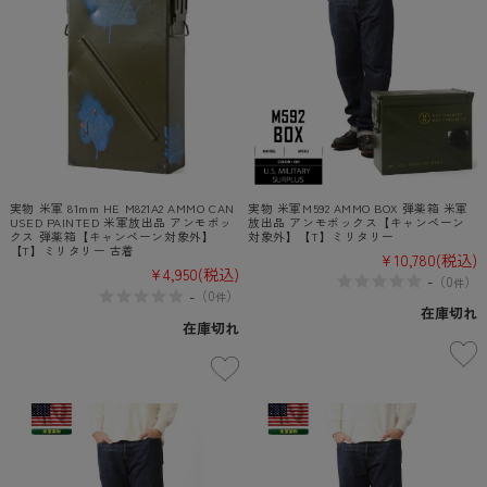
実物 米軍M592 AMMO BOX 弾薬箱 米軍
実物 米軍 81mm HE M821A2 AMMO CAN
放出品 アンモボックス【キャンペーン
USED PAINTED 米軍放出品 アンモボッ
対象外】【T】ミリタリー
クス 弾薬箱【キャンペーン対象外】
【T】ミリタリー 古着
¥10,780
(税込)
¥4,950
(税込)
-
（
0
）
件
-
（
0
）
件
在庫切れ
在庫切れ