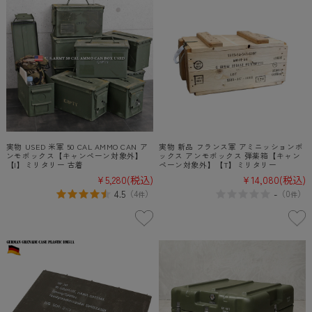
実物 USED 米軍 50 CAL AMMO CAN ア
実物 新品 フランス軍 アミニッションボ
ンモボックス【キャンペーン対象外】
ックス アンモボックス 弾薬箱【キャン
【I】ミリタリー 古着
ペーン対象外】【T】ミリタリー
¥5,280
(税込)
¥14,080
(税込)
4.5
-
（
4
）
（
0
）
件
件