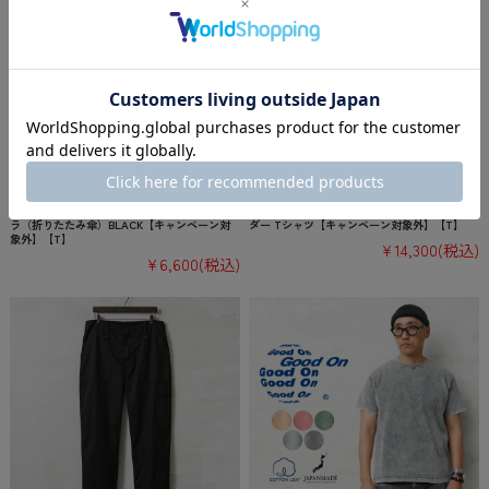
ReKNOT × WAIPER U/L SUNBLOCK AUTOM
【即日出荷対応】JACKSON MATISSE ジャク
ATIC UMBRELLA フォールディングアンブレ
ソンマティス JM26AW043 BORDER Tee ボー
ラ（折りたたみ傘）BLACK【キャンペーン対
ダー Tシャツ【キャンペーン対象外】【T】
象外】【T】
¥14,300
(税込)
¥6,600
(税込)