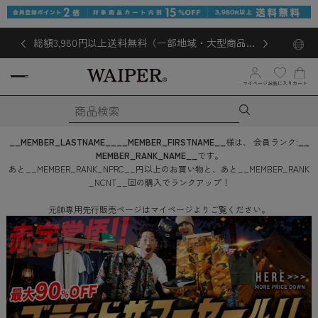
総額3,980円以上送料無料（一部地域・大型商品対
象外あり）
マイページ
お気に入り
カート
__MEMBER_LASTNAME__
__MEMBER_FIRSTNAME__
様は、
会員ランク:
__
MEMBER_RANK_NAME__
です。
あと
__MEMBER_RANK_NPRC__
円
以上のお買い物と、あと
__MEMBER_RANK
_NCNT__
回
の購入でランクアップ！
元帥専用先行販売ページはマイページよりご覧ください。