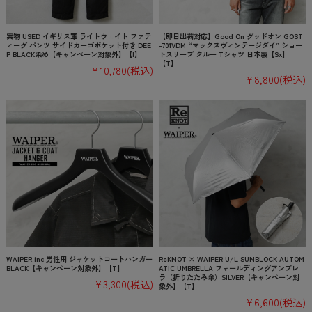
実物 USED イギリス軍 ライトウェイト ファテ
【即日出荷対応】Good On グッドオン GOST
ィーグ パンツ サイドカーゴポケット付き DEE
-701VDM “マックスヴィンテージダイ” ショー
P BLACK染め【キャンペーン対象外】【I】
トスリーブ クルー Tシャツ 日本製【Sx】
【T】
¥10,780
(税込)
¥8,800
(税込)
WAIPER.inc 男性用 ジャケットコートハンガー
ReKNOT × WAIPER U/L SUNBLOCK AUTOM
BLACK【キャンペーン対象外】【T】
ATIC UMBRELLA フォールディングアンブレ
ラ（折りたたみ傘）SILVER【キャンペーン対
¥3,300
(税込)
象外】【T】
¥6,600
(税込)