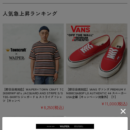
人気急上昇ランキング
【即日出荷対応】WAIPER×TOWN CRAFT TC
【即日出荷対応】VANS ヴァンズ PREMIUM V
26S001WP 60’s JACQUARD AND STRIPE S/S
N000CQABOP LX AUTHENTIC 44 スニーカー
TEE-SHIRTS ジャガード & ストライプ Tシャ
USA企画【キャンペーン対象外】【T】
ツ【キャンペ
¥11,000
(税込)
¥8,250
(税込)