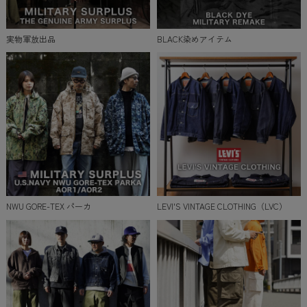
実物軍放出品
BLACK染めアイテム
NWU GORE-TEX パーカ
LEVI'S VINTAGE CLOTHING（LVC）