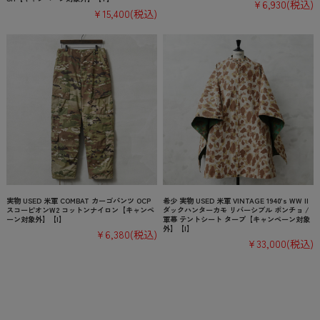
¥6,930
(税込)
¥15,400
(税込)
実物 USED 米軍 COMBAT カーゴパンツ OCP
希少 実物 USED 米軍 VINTAGE 1940’s WW II
スコーピオンW2 コットンナイロン【キャンペ
ダックハンターカモ リバーシブル ポンチョ /
ーン対象外】【I】
軍幕 テントシート タープ【キャンペーン対象
外】【I】
¥6,380
(税込)
¥33,000
(税込)