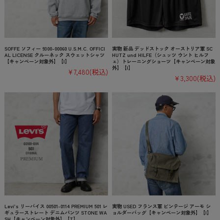
SOFFE ソフィー 9300-00060 U.S.M.C. OFFICI
実物 新品 デッドストック オーストリア軍 SC
AL LICENSE クルーネック スウェットシャツ
HUTZ und HILFE（シュッツ ウント ヒルフ
【キャンペーン対象外】【I】
ェ）トレーニングショーツ【キャンペーン対象
外】【I】
¥7,480
(税込)
¥3,300
(税込)
Levi’s リーバイス 00501-0114 PREMIUM 501 レ
実物 USED フランス軍 ビンテージ アーモ シ
ギュラーストレート デニムパンツ STONE WA
ョルダーバッグ【キャンペーン対象外】【I】
SH【キャンペーン対象外】【T】