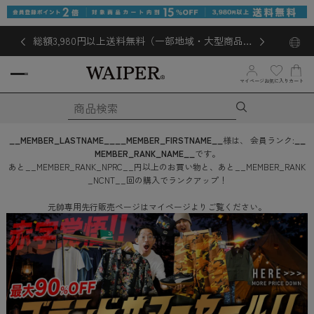
総額3,980円以上送料無料（一部地域・大型商品対
象外あり）
お気に入り
マイページ
カート
__MEMBER_LASTNAME__
__MEMBER_FIRSTNAME__
様は、
会員ランク:
__
MEMBER_RANK_NAME__
です。
あと
__MEMBER_RANK_NPRC__
円
以上のお買い物と、あと
__MEMBER_RANK
_NCNT__
回
の購入でランクアップ！
元帥専用先行販売ページはマイページよりご覧ください。