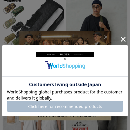
☆大幅割引中☆【即日出荷対応】【ネコポス便
実物 USED 米軍 2QT ウォーターキャンティー
対応】BALLISTICS バリスティクス MILITARY
ンカバー ショルダーバッグ OLIVE【キャンペ
KITCHEN PAPER CASE（ミリタリー キッチン
ーン対象外】【I】 ミリタリー 古着
ペーパー ケース）BSA-1806 ブ
¥3,000
(税込)
¥3,520
(税込)