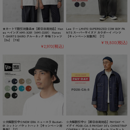
★カートで割引対象品★【即日出荷対応】Han
Lee リー LM4713 SUPERSIZED COW BOY PA
es ヘインズ HM1-X201（HM1-D201） Hanes
NTS スーパーサイズド カウボーイ パンツ
T-SHIRTS SHIRO クルーネック 半袖 Tシャツ
【キャンペーン対象外】【T】
【Sx】【TB】
¥19,800
(税込)
¥2,970
(税込)
☆大幅割引中☆NEW ERA ニューエラ Bucket-
☆大幅割引中☆【即日出荷対応】PAYDAY ペ
01 コットン バケットハット【キャンペーン対
イデイ PD28-CA-5 PAYDAY 30's CHINSTRAP
象外】【T】
COVERALL デニム カバーオール ジャケット