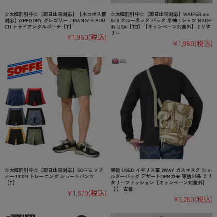
☆大幅割引中☆【即日出荷対応】【ネコポス便
☆大幅割引中☆【即日出荷対応】WAIPER.inc
対応】GREGORY グレゴリー TRIANGLE POU
S/S クルーネック パック 半袖 Tシャツ MADE
CH トライアングルポーチ【T】
IN USA【TB】【キャンペーン対象外】ミリタ
リー
¥1,980
(税込)
¥1,980
(税込)
☆大幅割引中☆【即日出荷対応】SOFFE ソフ
実物 USED イギリス軍 2WAY ガスマスク ショ
ィー 1010M トレーニング ショートパンツ
ルダーバッグ デザートDPMカモ 軍放出品 ミリ
【T】
タリーファッション【キャンペーン対象外】
【I】 古着
¥1,870
(税込)
¥5,280
(税込)