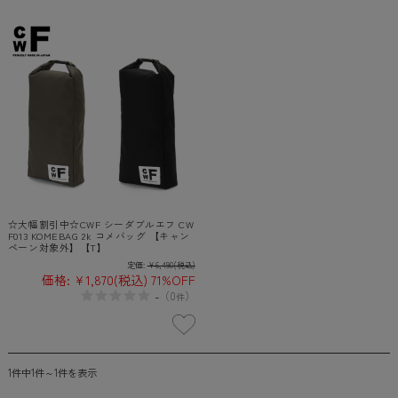
☆大幅割引中☆CWF シーダブルエフ CW
F013 KOMEBAG 2k コメバッグ 【キャン
ペーン対象外】【T】
定価:
¥6,490
(税込)
価格:
¥1,870
(税込)
71%OFF
-
（
0
）
件
1件中1件～1件を表示