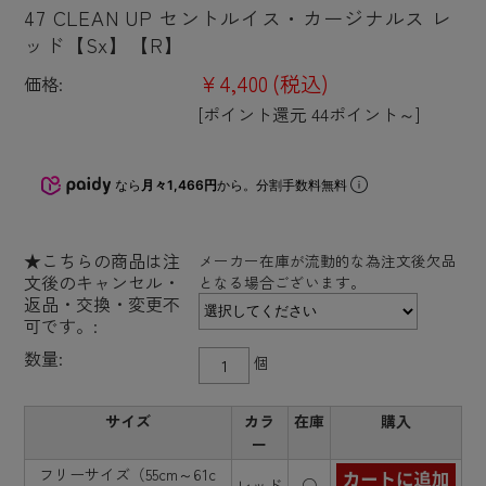
47 CLEAN UP セントルイス・カージナルス レ
ッド【Sx】【R】
¥4,400
(税込)
価格:
[ポイント還元 44ポイント～]
なら
月々1,466円
から。分割手数料無料
★こちらの商品は注
メーカー在庫が流動的な為注文後欠品
文後のキャンセル・
となる場合ございます。
返品・交換・変更不
可です。:
数量:
個
サイズ
カラ
在庫
購入
ー
フリーサイズ（55cm～61c
レッド
○