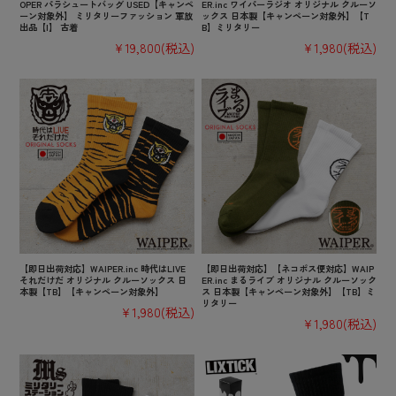
OPER パラシュートバッグ USED【キャンペ
ER.inc ワイパーラジオ オリジナル クルーソ
ーン対象外】 ミリタリーファッション 軍放
ックス 日本製【キャンペーン対象外】【T
出品【I】 古着
B】ミリタリー
¥19,800
(税込)
¥1,980
(税込)
【即日出荷対応】WAIPER.inc 時代はLIVE
【即日出荷対応】【ネコポス便対応】WAIP
それだけだ オリジナル クルーソックス 日
ER.inc まるライブ オリジナル クルーソック
本製【TB】【キャンペーン対象外】
ス 日本製【キャンペーン対象外】【TB】ミ
リタリー
¥1,980
(税込)
¥1,980
(税込)