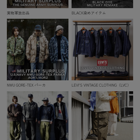
実物軍放出品
BLACK染めアイテム
NWU GORE-TEX パーカ
LEVI'S VINTAGE CLOTHING（LVC）