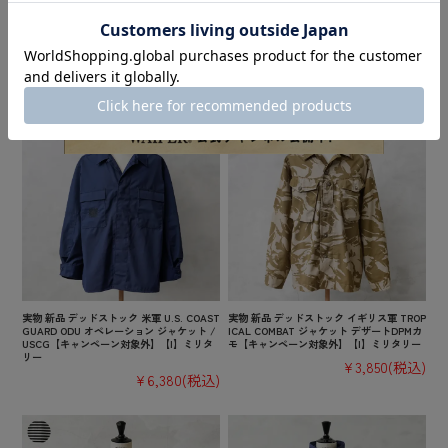
WAIPER.inc フランス軍 M-47 カーゴパンツ
【即日出荷対応】WAIPER.inc フランス軍 M
前期型 コットン製【WP93】【R】【キャン
-47 カーゴパンツ 後期型 HBT【WP1026】
ペーン対象外】ミリタリー
【T】【キャンペーン対象外】ミリタリー
¥10,780
(税込)
¥10,780
(税込)
実物 新品 デッドストック 米軍 U.S. COAST
実物 新品 デッドストック イギリス軍 TROP
GUARD ODU オペレーション ジャケット /
ICAL COMBAT ジャケット デザートDPMカ
USCG【キャンペーン対象外】【I】ミリタ
モ【キャンペーン対象外】【I】ミリタリー
リー
¥3,850
(税込)
¥6,380
(税込)