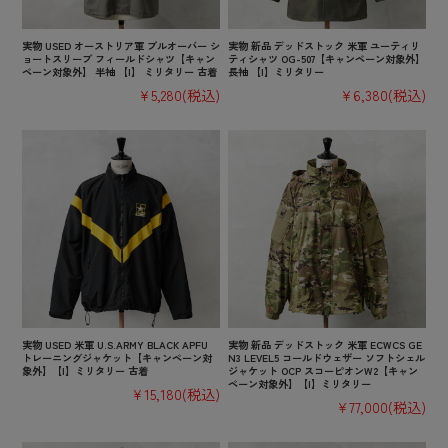
実物 USED オーストリア軍 プルオーバー シ
実物 新品 デッドストック 米軍 ユーティリ
ョートスリーブ フィールドシャツ【キャン
ティシャツ OG-507【キャンペーン対象外】
ペーン対象外】 半袖 【I】 ミリタリー 古着
長袖 【I】ミリタリー
¥5,280
(税込)
¥6,380
(税込)
実物 USED 米軍 U.S.ARMY BLACK APFU
実物 新品 デッドストック 米軍 ECWCS GE
トレーニングジャケット【キャンペーン対
N3 LEVEL5 コールドウェザー ソフトシェル
象外】【I】ミリタリー 古着
ジャケット OCP スコーピオンW2【キャン
ペーン対象外】【I】ミリタリー
¥15,180
(税込)
¥77,000
(税込)