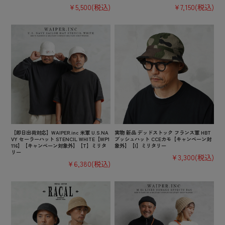
¥5,500
(税込)
¥7,150
(税込)
【即日出荷対応】WAIPER.inc 米軍 U.S.NA
実物 新品 デッドストック フランス軍 HBT
VY セーラーハット STENCIL WHITE【WP1
ブッシュハット CCEカモ【キャンペーン対
116】【キャンペーン対象外】【T】ミリタ
象外】【I】ミリタリー
リー
¥3,300
(税込)
¥6,380
(税込)