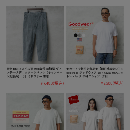
実物 USED スイス軍 1950年代 前期型 ヴィ
★カートで割引対象品★【即日出荷対応】G
ンテージ デニムワークパンツ【キャンペー
oodwear グッドウェア 2W7-65227 USAコッ
ン対象外】【I】ミリタリー 古着
トン パック 半袖 Tシャツ【TB】
¥7,480
(税込)
¥2,200
(税込)