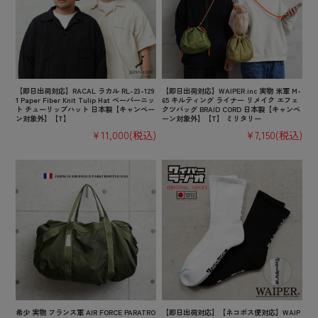
【即日出荷対応】RACAL ラカル RL-23-129
【即日出荷対応】WAIPER.inc 実物 米軍 M-
1 Paper Fiber Knit Tulip Hat ペーパーニッ
65 キルティング ライナー リメイク エフェ
ト チューリップハット 日本製【キャンペー
クツバッグ BRAID CORD 日本製【キャンペ
ン対象外】【T】
ーン対象外】【T】 ミリタリー
¥11,000
(税込)
¥7,150
(税込)
希少 実物 フランス軍 AIR FORCE PARATRO
【即日出荷対応】【ネコポス便対応】WAIP