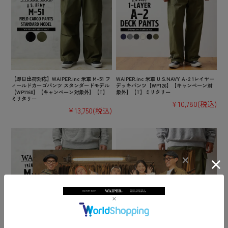
【即日出荷対応】WAIPER.inc 米軍 M-51 フ
WAIPER.inc 米軍 U.S.NAVY A-2 1レイヤー
ィールドカーゴパンツ スタンダードモデル
デッキパンツ【WP126】【キャンペーン対
【WP1160】【キャンペーン対象外】【T】
象外】【T】ミリタリー
ミリタリー
¥10,780
(税込)
¥13,750
(税込)