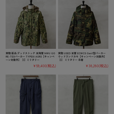
実物 新品 デッドストック 米海軍 NWU GO
実物 USED 米軍 ECWCS Gen1型パーカー
RE-TEXパーカー TYPEIII AOR2【キャンペ
ウッドランドカモ【キャンペーン対象外】
ーン対象外】【I】ミリタリー
【I】 ミリタリー 古着
¥59,400
(税込)
¥38,280
(税込)