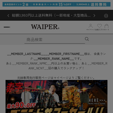
総額3,980円以上送料無料（一部地域・大型商品対
象外あり）
マイページ
お気に入り
カート
__MEMBER_LASTNAME__
__MEMBER_FIRSTNAME__
様は、
会員ラン
ク:
__MEMBER_RANK_NAME__
です。
あと
__MEMBER_RANK_NPRC__
円
以上のお買い物と、あと
__MEMBER_R
ANK_NCNT__
回
の購入でランクアップ！
元帥専用先行販売ページはマイページよりご覧ください。