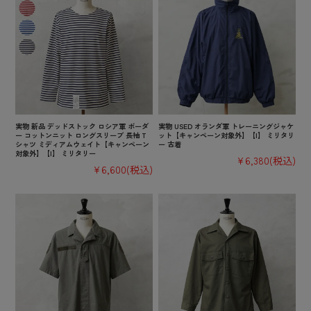
実物 新品 デッドストック ロシア軍 ボーダ
実物 USED オランダ軍 トレーニングジャケ
ー コットンニット ロングスリーブ 長袖 T
ット【キャンペーン対象外】【I】 ミリタリ
シャツ ミディアムウェイト【キャンペーン
ー 古着
対象外】【I】 ミリタリー
¥6,380
(税込)
¥6,600
(税込)