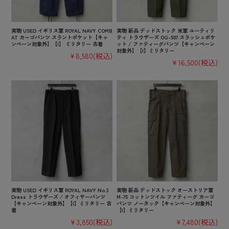
実物 USED イギリス軍 ROYAL NAVY COMB
実物 新品 デッドストック 米軍 ユーティリ
AT カーゴパンツ スラントポケット【キャ
ティ トラウザーズ OG-507 スラッシュポケ
ンペーン対象外】【I】 ミリタリー 古着
ット / ファティーグパンツ【キャンペーン
対象外】【I】ミリタリー
¥8,580
(税込)
¥16,500
(税込)
実物 USED イギリス軍 ROYAL NAVY No.3
実物 新品 デッドストック オーストリア軍
Dress トラウザーズ / オフィサーパンツ
M-75 コットンツイル ファティーグ カーゴ
【キャンペーン対象外】【I】ミリタリー 古
パンツ ノータック【キャンペーン対象外】
着
【I】ミリタリー
¥3,850
(税込)
¥7,480
(税込)