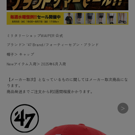
ミリタリーショップWAIPER 公式
ブランド
＞
’47 Brand/フォーティーセブン・ブランド
帽子
＞
キャップ
Newアイテム入荷
＞
2025年6月入荷
【メーカー取次】となっているものに関してはメーカー取次商品にな
ります。
商品発送までご注文から約2週間程度かかります。
＞