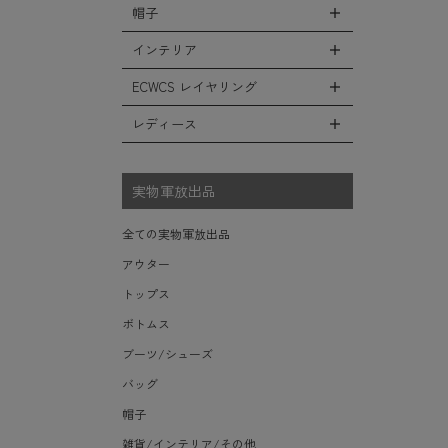
シューズ・スニーカー
リュックサック
帽子
コート
全ての小物（アイテム）
ベスト
ファティーグパンツ
サンダル
ショルダーバッグ
ソフトシェルジャケット
グローブ（手袋）
インテリア
タンクトップ
全ての帽子
ナイロンパンツ
レインシューズ・ブーツ
ヘルメットバッグ
フリースジャケット
防寒物（ネックウォーマーetc）
キャップ
ECWCS レイヤリング
スウェットパンツ
全てのインテリア
ソックス/靴下
メッセンジャーバッグ
レザーアウター
傘/ポンチョ
ハット
ショートパンツ
デスク、椅子、家具
レディース
全てのECWCS
トートバッグ
ジャケットライナー
ミリタリーウォッチ
ニット帽（ビーニー）
アンダー（下着）
シュラフ/ブランケット/etc
ライトベースレイヤー Level.1
ウエストバッグ/ボディバッグ
デニムジャケット
全てのレディース
財布・小銭入れ・キーケース
ベレー帽
ボックス/ガソリン缶/etc
ミッドベースレイヤー Level.2
実物軍放出品
ダッフルバッグ
モッズコート
サングラス・ゴーグル
ハンチング
生地・テントシェル
フリースレイヤー Level.3
ボストンバッグ
ベルト
全ての実物軍放出品
キャスケット
ウィンドレイヤー Level.4
ポーチ/ケース/etc
食器/ボトル/etc
アウター
その他
ソフトシェルレイヤー Level.5
スーツケース/キャリーバッグ
ミリタリー雑貨
トップス
ハードシェルレイヤー Level.6
ビジネスバッグ
ライト/懐中電灯/etc
ボトムス
アウターレイヤー Level.7
ロープ/コード/etc
ブーツ/シューズ
タオル/ハンカチ/etc
バッグ
その他の小物
帽子
雑貨/インテリア/その他