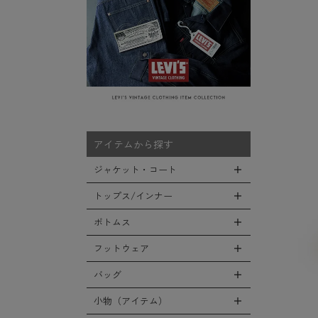
アイテムから探す
ジャケット・コート
トップス/インナー
全てのジャケット・コート
LEVEL7
ボトムス
全てのトップス/インナー
フライトジャケット
Tシャツ
フットウェア
全てのボトムス
M-65ジャケット
シャツ
カーゴパンツ
バッグ
全てのフットウェア
デッキジャケット
スウェット/パーカー
デニムパンツ
ブーツ
小物（アイテム）
全てのバッグ
タンカースジャケット
セーター/カーディガン
チノ，ワークパンツ