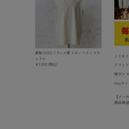
実物 USED フランス軍 リネン ベスト ナチ
ミリタリ
ュラル
￥3,850 (税込)
ブランド
帽子
＞
Newア
【メー
商品発送