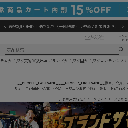
総額3,980円以上送料無料（一部地域・大型商品対象外あり）
こんに
__MEM
テムから探す
実物軍放出品
ブランドから探す
国から探す
コンテンツ
スタ
__MEMBER_LASTNAME__
__MEMBER_FIRSTNAME__
様は、
会員ラン
あと
__MEMBER_RANK_NPRC__
円
以上のお買い物と、あと
__MEMBER_
元帥専用先行販売ページはマイページよりご