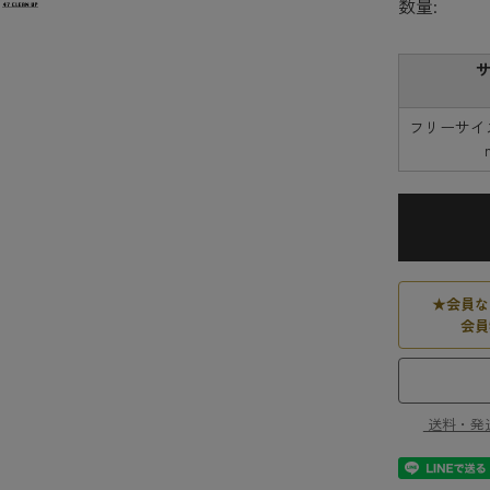
数量:
フリーサイズ
★
会員な
会員
送料・発