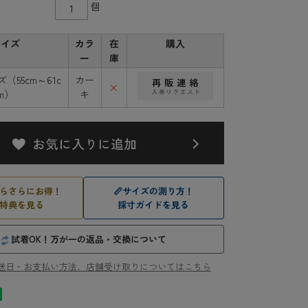
個
サイズ
カラ
在
購入
ー
庫
（55cm～61c
カー
×
m）
キ
らさらにお得！
📏
サイズの測り方！
特典を見る
採寸ガイドを見る
試着OK！万が一の返品・交換について
送日・お支払い方法、店舗受け取りについてはこちら