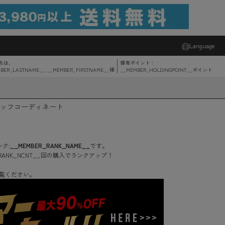
Language
ちは、
保有ポイント：
BER_LASTNAME__ __MEMBER_FIRSTNAME__
様
__MEMBER_HOLDINGPOINT__
ポイント
ッフコーディネート
ク:
__MEMBER_RANK_NAME__
です。
RANK_NCNT__
回
の購入でランクアップ！
覧ください。