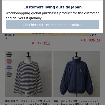
実物 新品 デッドストック 米軍 U.S. COAST
実物 新品 デッドストック イギリス軍 TROP
GUARD ODU オペレーション ジャケット /
ICAL COMBAT ジャケット デザートDPMカ
USCG【キャンペーン対象外】【I】ミリタ
モ【キャンペーン対象外】【I】ミリタリー
リー
¥3,850
(税込)
¥6,380
(税込)
実物 新品 デッドストック ロシア軍 ボーダ
実物 USED オランダ軍 トレーニングジャケ
ー コットンニット ロングスリーブ 長袖 T
ット【キャンペーン対象外】【I】 ミリタリ