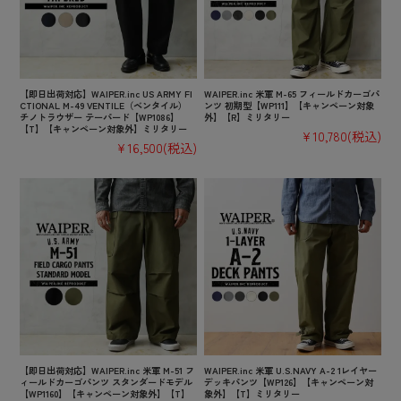
【即日出荷対応】WAIPER.inc US ARMY FI
WAIPER.inc 米軍 M-65 フィールドカーゴパ
CTIONAL M-49 VENTILE（ベンタイル）
ンツ 初期型【WP111】【キャンペーン対象
チノトラウザー テーパード【WP1086】
外】【R】ミリタリー
【T】【キャンペーン対象外】ミリタリー
¥10,780
(税込)
¥16,500
(税込)
【即日出荷対応】WAIPER.inc 米軍 M-51 フ
WAIPER.inc 米軍 U.S.NAVY A-2 1レイヤー
ィールドカーゴパンツ スタンダードモデル
デッキパンツ【WP126】【キャンペーン対
【WP1160】【キャンペーン対象外】【T】
象外】【T】ミリタリー