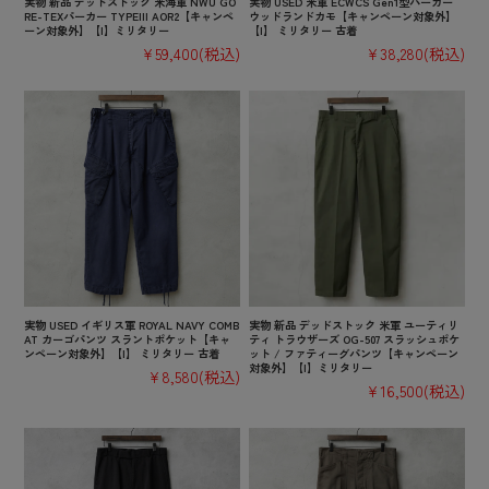
実物 新品 デッドストック 米海軍 NWU GO
実物 USED 米軍 ECWCS Gen1型パーカー
RE-TEXパーカー TYPEIII AOR2【キャンペ
ウッドランドカモ【キャンペーン対象外】
ーン対象外】【I】ミリタリー
【I】 ミリタリー 古着
¥59,400
(税込)
¥38,280
(税込)
実物 USED イギリス軍 ROYAL NAVY COMB
実物 新品 デッドストック 米軍 ユーティリ
AT カーゴパンツ スラントポケット【キャ
ティ トラウザーズ OG-507 スラッシュポケ
ンペーン対象外】【I】 ミリタリー 古着
ット / ファティーグパンツ【キャンペーン
対象外】【I】ミリタリー
¥8,580
(税込)
¥16,500
(税込)