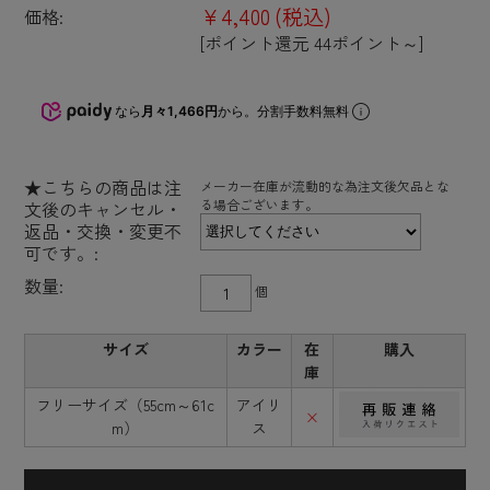
¥4,400
(税込)
価格:
[ポイント還元 44ポイント～]
なら
月々1,466円
から。分割手数料無料
★こちらの商品は注
メーカー在庫が流動的な為注文後欠品とな
る場合ございます。
文後のキャンセル・
返品・交換・変更不
可です。:
数量:
個
サイズ
カラー
在
購入
庫
フリーサイズ（55cm～61c
アイリ
×
m）
ス