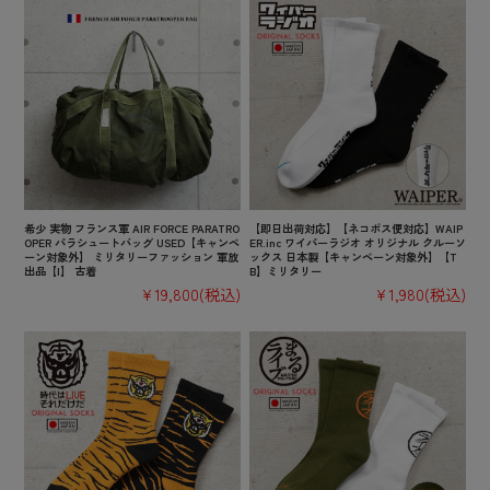
希少 実物 フランス軍 AIR FORCE PARATRO
【即日出荷対応】【ネコポス便対応】WAIP
OPER パラシュートバッグ USED【キャンペ
ER.inc ワイパーラジオ オリジナル クルーソ
ーン対象外】 ミリタリーファッション 軍放
ックス 日本製【キャンペーン対象外】【T
出品【I】 古着
B】ミリタリー
¥19,800
(税込)
¥1,980
(税込)