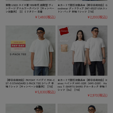
実物 USED スイス軍 1950年代 前期型 ヴィ
★カートで割引対象品★【即日出荷対応】G
ンテージ デニムワークパンツ【キャンペー
oodwear グッドウェア 2W7-65227 USAコッ
ン対象外】【I】ミリタリー 古着
トン パック 半袖 Tシャツ【TB】
¥7,480
(税込)
¥2,200
(税込)
【即日出荷対応】PAYDAY ペイデイ PD8-C
★カートで割引対象品★【即日出荷対応】H
ST-5 STANDARD 2-PACK TEE 2パック 半
anes ヘインズ HM1-X201（HM1-D201） Ha
袖 Tシャツ【キャンペーン対象外】【TB】
nes T-SHIRTS SHIRO クルーネック 半袖 T
シャツ【Sx】【TB】
¥5,830
(税込)
¥2,970
(税込)