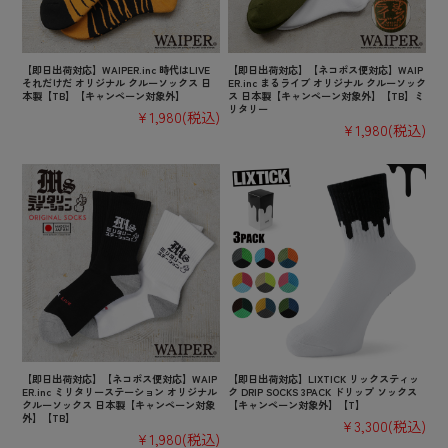
【即日出荷対応】WAIPER.inc 時代はLIVE
【即日出荷対応】【ネコポス便対応】WAIP
それだけだ オリジナル クルーソックス 日
ER.inc まるライブ オリジナル クルーソック
本製【TB】【キャンペーン対象外】
ス 日本製【キャンペーン対象外】【TB】ミ
リタリー
¥1,980
(税込)
¥1,980
(税込)
【即日出荷対応】【ネコポス便対応】WAIP
【即日出荷対応】LIXTICK リックスティッ
ER.inc ミリタリーステーション オリジナル
ク DRIP SOCKS 3PACK ドリップ ソックス
クルーソックス 日本製【キャンペーン対象
【キャンペーン対象外】【T】
外】【TB】
¥3,300
(税込)
¥1,980
(税込)