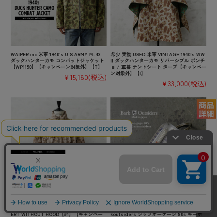
WAIPER.inc 米軍 1940’s U.S.ARMY M-43
希少 実物 USED 米軍 VINTAGE 1940’s WW
ダックハンターカモ コンバットジャケット
II ダックハンターカモ リバーシブル ポンチ
【WP1150】【キャンペーン対象外】【T】
ョ / 軍幕 テントシート タープ【キャンペー
ン対象外】【I】
¥15,180
(税込)
¥33,000
(税込)
実物 新品 デッドストック 米軍 PTG MRS L
【即日出荷対応】BARK OUTSIDERS バーク
EVEL5 ソフトシェル ジャケット AOR1 DES
アウトサイダーズ Zip-o-gage 80s for Bar
ERT WITHOUT HOOD【#1】【キャンペー
koutsiders ジップオーゲージ 80s キーホ