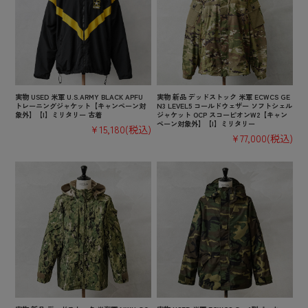
実物 USED 米軍 U.S.ARMY BLACK APFU
実物 新品 デッドストック 米軍 ECWCS GE
トレーニングジャケット【キャンペーン対
N3 LEVEL5 コールドウェザー ソフトシェル
象外】【I】ミリタリー 古着
ジャケット OCP スコーピオンW2【キャン
ペーン対象外】【I】ミリタリー
¥15,180
(税込)
¥77,000
(税込)