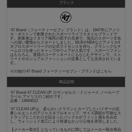
ブランド
’47 Brand（フォーティーセブン ブランド）は、1947年にアメリ
カ・ボストンで創業されたスポーツライフスタイルブランドで
す。創業者はイタリア移民の双子の兄弟で、地元のスポーツ文化
への深い愛情からスタートしました。MLBやNBAなどアメリカ4
大プロスポーツリーグの公式ライセンスを持ち、クラシックなチ
ームロゴを使ったキャップやウェアが人気です。スポーツファン
はもちろん、普段のコーディネートにもなじむデザインで、スト
リートやカジュアルファッションの定番としても支持されていま
す。
その他の
’47 Brand フォーティーセブン・ブランド
はこちら
商品説明
’47 Brand 47 CLEAN UP ロサンゼルス・ドジャース ノーループ
ラベル アイリスのご紹介です。
品番：14944022
’47 CLEAN UPは、柔らかいクラウンとカーブしたバイザーの定
番シルエットのアジャスタブルキャップ。サイズ調節が可能なス
トラップとこだわりが詰まったバックルがフィット感を生み出
し、ウォッシュド加工により快適なかぶり心地を実現しました。
【メーカー取次】となっているものに関してはメーカー取次商品