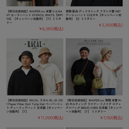
【即日出荷対応】WAIPER.inc 米軍 U.S.NA
実物 新品 デッドストック フランス軍 HBT
VY セーラーハット STENCIL WHITE【WP1
ブッシュハット CCEカモ【キャンペーン対
116】【キャンペーン対象外】【T】ミリタ
象外】【I】ミリタリー
リー
¥3,300
(税込)
¥6,380
(税込)
【即日出荷対応】RACAL ラカル RL-23-129
【即日出荷対応】WAIPER.inc 実物 米軍 M-
1 Paper Fiber Knit Tulip Hat ペーパーニッ
65 キルティング ライナー リメイク エフェ
ト チューリップハット 日本製【キャンペー
クツバッグ BRAID CORD 日本製【キャンペ
ン対象外】【T】
ーン対象外】【T】 ミリタリー
¥11,000
(税込)
¥7,150
(税込)