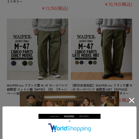
ミリタリー
¥10,780
(税込)
¥13,750
(税込)
WAIPER.inc フランス軍 M-47 カーゴパンツ
【即日出荷対応】WAIPER.inc フランス軍 M
前期型 コットン製【WP93】【R】【キャン
-47 カーゴパンツ 後期型 HBT【WP1026】
ペーン対象外】ミリタリー
【T】【キャンペーン対象外】ミリタリー
¥10,780
(税込)
¥10,780
(税込)