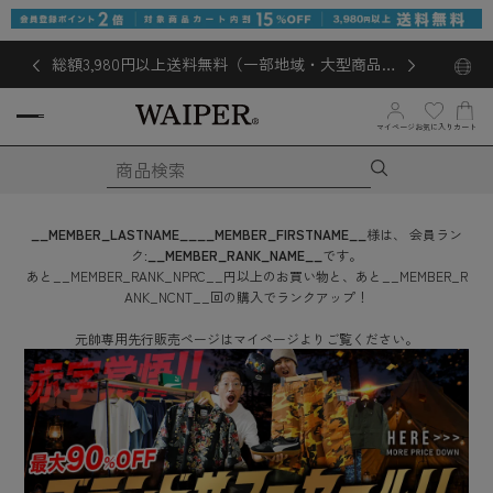
総額3,980円以上送料無料（一部地域・大型商品対
象外あり）
お気に入り
マイページ
カート
__MEMBER_LASTNAME__
__MEMBER_FIRSTNAME__
様は、
会員ラン
ク:
__MEMBER_RANK_NAME__
です。
あと
__MEMBER_RANK_NPRC__
円
以上のお買い物と、あと
__MEMBER_R
ANK_NCNT__
回
の購入でランクアップ！
元帥専用先行販売ページはマイページよりご覧ください。