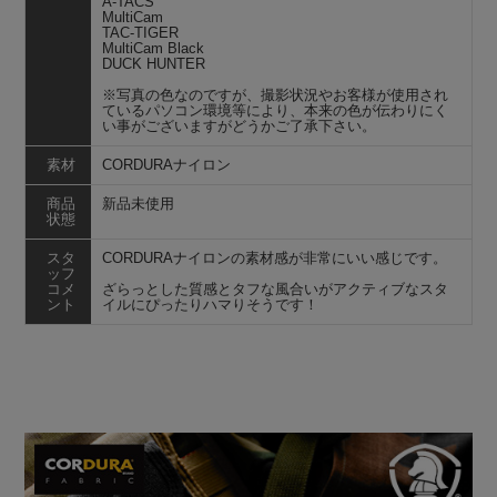
A-TACS
MultiCam
TAC-TIGER
MultiCam Black
DUCK HUNTER
※写真の色なのですが、撮影状況やお客様が使用され
ているパソコン環境等により、本来の色が伝わりにく
い事がございますがどうかご了承下さい。
素材
CORDURAナイロン
商品
新品未使用
状態
スタ
CORDURAナイロンの素材感が非常にいい感じです。
ッフ
コメ
ざらっとした質感とタフな風合いがアクティブなスタ
ント
イルにぴったりハマりそうです！