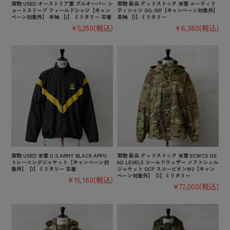
実物 USED オーストリア軍 プルオーバー シ
実物 新品 デッドストック 米軍 ユーティリ
ョートスリーブ フィールドシャツ【キャン
ティシャツ OG-507【キャンペーン対象外】
ペーン対象外】 半袖 【I】 ミリタリー 古着
長袖 【I】ミリタリー
¥5,280
(税込)
¥6,380
(税込)
実物 USED 米軍 U.S.ARMY BLACK APFU
実物 新品 デッドストック 米軍 ECWCS GE
トレーニングジャケット【キャンペーン対
N3 LEVEL5 コールドウェザー ソフトシェル
象外】【I】ミリタリー 古着
ジャケット OCP スコーピオンW2【キャン
ペーン対象外】【I】ミリタリー
¥15,180
(税込)
¥77,000
(税込)