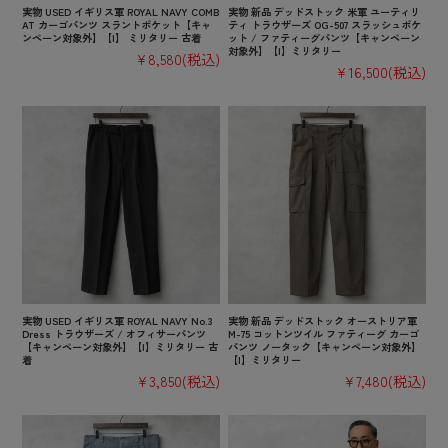
実物 USED イギリス軍 ROYAL NAVY COMB
実物 新品 デッドストック 米軍 ユーティリ
AT カーゴパンツ スラントポケット【キャ
ティ トラウザーズ OG-507 スラッシュポケ
ンペーン対象外】【I】 ミリタリー 古着
ット / ファティーグパンツ【キャンペーン
対象外】【I】ミリタリー
¥8,580
(税込)
¥16,500
(税込)
実物 USED イギリス軍 ROYAL NAVY No.3
実物 新品 デッドストック オーストリア軍
Dress トラウザーズ / オフィサーパンツ
M-75 コットンツイル ファティーグ カーゴ
【キャンペーン対象外】【I】ミリタリー 古
パンツ ノータック【キャンペーン対象外】
着
【I】ミリタリー
¥3,850
(税込)
¥7,480
(税込)