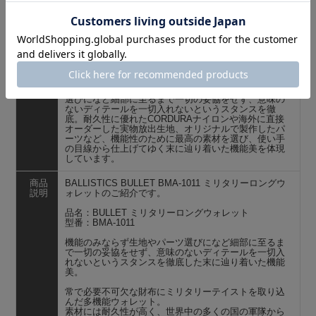
商品
BALLISTICS バリスティクス BULLET バレット 長財
名
布 ミリタリーロングウォレット BMA-1011 8色
ブラ
ンド
ミリタリーやアウトドアの要素をたっぷり取り入れ、
現代らしいミリタリースタイルを得意とするブラン
ド、BALLISTICS（バリスティクス）。 生地やパーツ
選びになど細部に至るまで一切の妥協をせず、意味の
ないディテールを一切入れないというスタンスを徹
底。耐久性に優れたCORDURAナイロンや海外に直接
オーダーした実物放出生地、オリジナルで製作したパ
ーツなど、機能性のために最高の素材を選び、使い手
の目線から仕上げてゆく末に辿り着いた機能美を体現
しています。
商品
BALLISTICS BULLET BMA-1011 ミリタリーロングウ
説明
ォレットのご紹介です。
品名：BULLET ミリタリーロングウォレット
型番：BMA-1011
機能のみならず生地やパーツ選びになど細部に至るま
で一切の妥協をせず、意味のないディテールを一切入
れないというスタンスを徹底した末に辿り着いた機能
美。
常で必要不可欠な財布にミリタリーテイストを取り込
んだ多機能ウォレット。
素材には耐久性が高く、世界中の多くの国の軍隊から