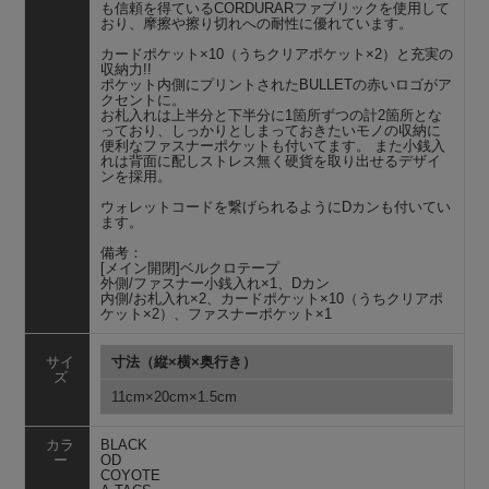
も信頼を得ているCORDURARファブリックを使用して
おり、摩擦や擦り切れへの耐性に優れています。
カードポケット×10（うちクリアポケット×2）と充実の
収納力!!
ポケット内側にプリントされたBULLETの赤いロゴがア
クセントに。
お札入れは上半分と下半分に1箇所ずつの計2箇所とな
っており、しっかりとしまっておきたいモノの収納に
便利なファスナーポケットも付いてます。 また小銭入
れは背面に配しストレス無く硬貨を取り出せるデザイ
ンを採用。
ウォレットコードを繋げられるようにDカンも付いてい
ます。
備考：
[メイン開閉]ベルクロテープ
外側/ファスナー小銭入れ×1、Dカン
内側/お札入れ×2、カードポケット×10（うちクリアポ
ケット×2）、ファスナーポケット×1
サイ
寸法（縦×横×奥行き）
ズ
11cm×20cm×1.5cm
カラ
BLACK
ー
OD
COYOTE