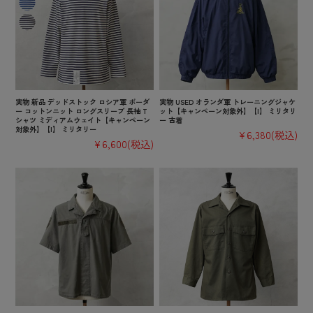
実物 新品 デッドストック ロシア軍 ボーダ
実物 USED オランダ軍 トレーニングジャケ
ー コットンニット ロングスリーブ 長袖 T
ット【キャンペーン対象外】【I】 ミリタリ
シャツ ミディアムウェイト【キャンペーン
ー 古着
対象外】【I】 ミリタリー
¥6,380
(税込)
¥6,600
(税込)