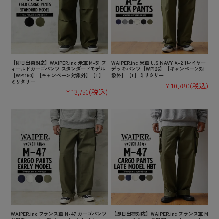
【即日出荷対応】WAIPER.inc 米軍 M-51 フ
WAIPER.inc 米軍 U.S.NAVY A-2 1レイヤー
ィールドカーゴパンツ スタンダードモデル
デッキパンツ【WP126】【キャンペーン対
【WP1160】【キャンペーン対象外】【T】
象外】【T】ミリタリー
ミリタリー
¥10,780
(税込)
¥13,750
(税込)
WAIPER.inc フランス軍 M-47 カーゴパンツ
【即日出荷対応】WAIPER.inc フランス軍 M