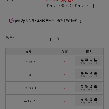
[ポイント還元 74ポイント～]
なら
月々2,493円
から。分割手数料無料
数量:
個
カラー
在庫
購入
BLACK
×
OD
×
COYOTE
×
A-TACS
×