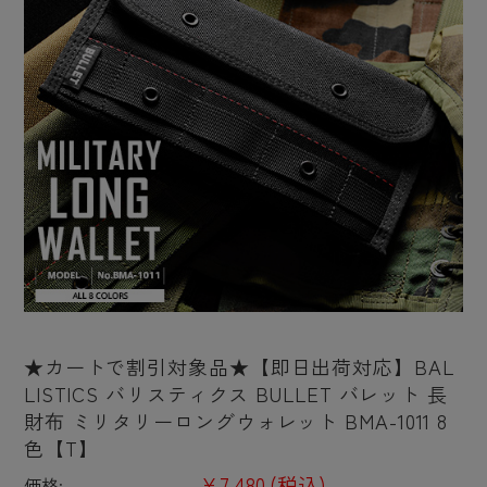
★カートで割引対象品★【即日出荷対応】BAL
LISTICS バリスティクス BULLET バレット 長
財布 ミリタリーロングウォレット BMA-1011 8
色【T】
¥7,480
(税込)
価格: