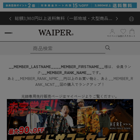
総額3,980円以上送料無料（一部地域・大型商品対
象外あり）
お気に入り
マイページ
カート
__MEMBER_LASTNAME__
__MEMBER_FIRSTNAME__
様は、
会員ラン
ク:
__MEMBER_RANK_NAME__
です。
あと
__MEMBER_RANK_NPRC__
円
以上のお買い物と、あと
__MEMBER_R
ANK_NCNT__
回
の購入でランクアップ！
元帥専用先行販売ページはマイページよりご覧ください。