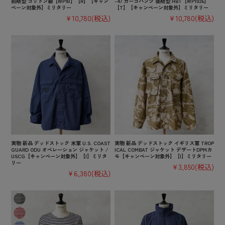
前期型 コットン製【WP93】【R】【キャン
-47 カーゴパンツ 後期型 HBT【WP1026】
ペーン対象外】ミリタリー
【T】【キャンペーン対象外】ミリタリー
¥10,780
(税込)
¥10,780
(税込)
実物 新品 デッドストック 米軍 U.S. COAST
実物 新品 デッドストック イギリス軍 TROP
GUARD ODU オペレーション ジャケット /
ICAL COMBAT ジャケット デザートDPMカ
USCG【キャンペーン対象外】【I】ミリタ
モ【キャンペーン対象外】【I】ミリタリー
リー
¥3,850
(税込)
¥6,380
(税込)