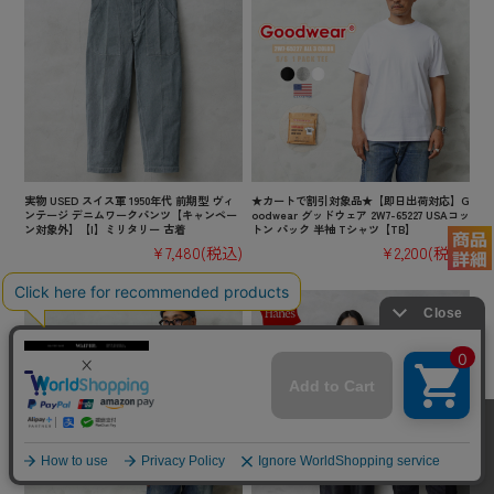
実物 USED スイス軍 1950年代 前期型 ヴィ
★カートで割引対象品★【即日出荷対応】G
ンテージ デニムワークパンツ【キャンペー
oodwear グッドウェア 2W7-65227 USAコッ
ン対象外】【I】ミリタリー 古着
トン パック 半袖 Tシャツ【TB】
¥7,480
(税込)
¥2,200
(税込)