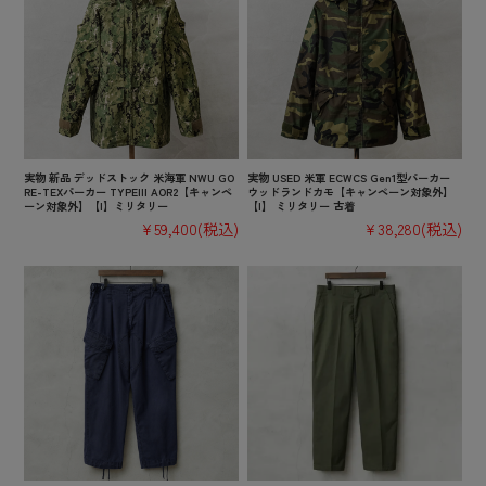
実物 新品 デッドストック 米海軍 NWU GO
実物 USED 米軍 ECWCS Gen1型パーカー
RE-TEXパーカー TYPEIII AOR2【キャンペ
ウッドランドカモ【キャンペーン対象外】
ーン対象外】【I】ミリタリー
【I】 ミリタリー 古着
¥59,400
(税込)
¥38,280
(税込)