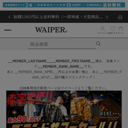
総額3,980円以上送料無料（一部地域・大型商品対
象外あり）
お気に入り
マイページ
カート
__MEMBER_LASTNAME__
__MEMBER_FIRSTNAME__
様は、
会員ラン
ク:
__MEMBER_RANK_NAME__
です。
あと
__MEMBER_RANK_NPRC__
円
以上のお買い物と、あと
__MEMBER_R
ANK_NCNT__
回
の購入でランクアップ！
元帥専用先行販売ページはマイページよりご覧ください。