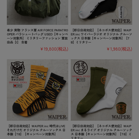
希少 実物 フランス軍 AIR FORCE PARATRO
【即日出荷対応】【ネコポス便対応】WAIP
OPER パラシュートバッグ USED【キャンペ
ER.inc ワイパーラジオ オリジナル クルーソ
ーン対象外】 ミリタリーファッション 軍放
ックス 日本製【キャンペーン対象外】【T
出品【I】 古着
B】ミリタリー
¥19,800
(税込)
¥1,980
(税込)
【即日出荷対応】WAIPER.inc 時代はLIVE
【即日出荷対応】【ネコポス便対応】WAIP
それだけだ オリジナル クルーソックス 日
ER.inc まるライブ オリジナル クルーソック
本製【TB】【キャンペーン対象外】
ス 日本製【キャンペーン対象外】【TB】ミ
リタリー