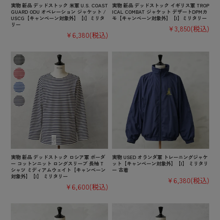
実物 新品 デッドストック 米軍 U.S. COAST
実物 新品 デッドストック イギリス軍 TROP
GUARD ODU オペレーション ジャケット /
ICAL COMBAT ジャケット デザートDPMカ
USCG【キャンペーン対象外】【I】ミリタ
モ【キャンペーン対象外】【I】ミリタリー
リー
¥3,850
(税込)
¥6,380
(税込)
実物 新品 デッドストック ロシア軍 ボーダ
実物 USED オランダ軍 トレーニングジャケ
ー コットンニット ロングスリーブ 長袖 T
ット【キャンペーン対象外】【I】 ミリタリ
シャツ ミディアムウェイト【キャンペーン
ー 古着
対象外】【I】 ミリタリー
¥6,380
(税込)
¥6,600
(税込)