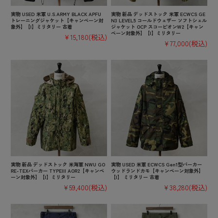
実物 USED 米軍 U.S.ARMY BLACK APFU
実物 新品 デッドストック 米軍 ECWCS GE
トレーニングジャケット【キャンペーン対
N3 LEVEL5 コールドウェザー ソフトシェル
象外】【I】ミリタリー 古着
ジャケット OCP スコーピオンW2【キャン
ペーン対象外】【I】ミリタリー
¥15,180
(税込)
¥77,000
(税込)
実物 新品 デッドストック 米海軍 NWU GO
実物 USED 米軍 ECWCS Gen1型パーカー
RE-TEXパーカー TYPEIII AOR2【キャンペ
ウッドランドカモ【キャンペーン対象外】
ーン対象外】【I】ミリタリー
【I】 ミリタリー 古着
¥59,400
(税込)
¥38,280
(税込)