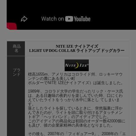
商品
NITE IZE ナイトアイズ
名
LIGHT UP DOG COLLAR ライトアップ ドッグカラー
ブラ
ンド
標高1655m、アメリカはコロライド州、ロッキーマウ
ンテンの麓にある美しい町
ボルダーでNITE IZE(ナイトアイズ）は誕生しました。
1989年、コロラド大学の学生だったリック・ケース氏
は、ある日趣味の夜釣りを楽しんでいた時、口にくわ
えていたライトをうっかり水中に落とし てしまいま
す。
落としたライトを探しているときに、突然脳裏に浮か
んできたのが、ライトを頭に取り付けるアタッチメン
トギア「ヘッドバンド」のアイディアでした。
このアイディアの商品化は初回のオーダー数42000個に
も及び、彼の企業家精神の具体化となりました。
その後も、2007年の「フィギュアー9」、2008年の「エ