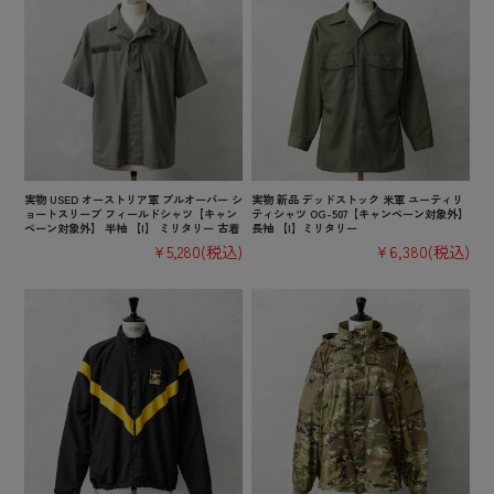
実物 USED オーストリア軍 プルオーバー シ
実物 新品 デッドストック 米軍 ユーティリ
ョートスリーブ フィールドシャツ【キャン
ティシャツ OG-507【キャンペーン対象外】
ペーン対象外】 半袖 【I】 ミリタリー 古着
長袖 【I】ミリタリー
¥5,280
(税込)
¥6,380
(税込)