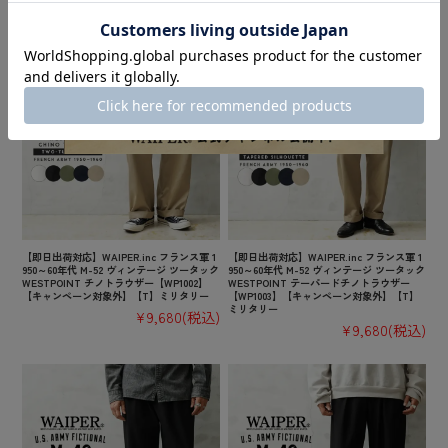
ム
【即日出荷対応】WAIPER.inc フランス軍 1
【即日出荷対応】WAIPER.inc フランス軍 1
950～60年代 M-52 ヴィンテージ ツータック
950～60年代 M-52 ヴィンテージ ツータック
WESTPOINT チノトラウザー【WP1002】
WESTPOINT テーパードチノトラウザー
【キャンペーン対象外】【T】ミリタリー
【WP1003】【キャンペーン対象外】【T】
ミリタリー
¥9,680
(税込)
¥9,680
(税込)