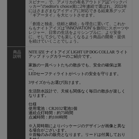
スビナー」で、アメリカの有名アウトドア誌"バックパ
ッカー"のeditor's choice賞に2年連続で選ばれ、2011年
にはさまざまなアイディアに対応できる結束系グッズ
「ギアータイ」を大ヒットさせます。
「創造と独走、信頼と継続」を理念に置いて、これか
らもナイトアイズは"INNOVATION"を旗印にスポーツや
レジャー、日常の生活をよりシンプルに、より安全
に、そして少しでも楽しくなるよう商品の開発・提供
を続けていくことでしょう。
商品
NITE IZE ナイトアイズ LIGHT UP DOG COLLAR ライト
説明
アップ ドッグカラーのご紹介です。
家族の一員ペットたちの散歩でも、安全の確保は第
一。
LEDセーフティライトがペットの安全を守ります。
3サイズからお選び頂けます。
生活防水設計で、天候も関係なく毎日の散歩が楽しく
なります。
仕様
使用電池：CR2032電池1個
連続点灯時間：約75時間
点滅時間：約100時間
※入荷時期によりパッケージのデザインが画像と異な
る場合がございます。
※首輪のみの販売となります。リードは付属しており
ません。