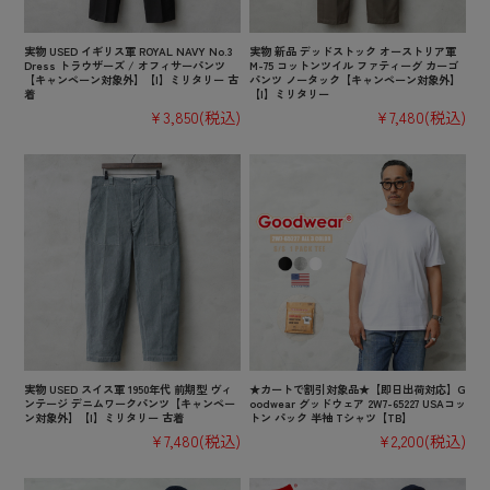
実物 USED イギリス軍 ROYAL NAVY No.3
実物 新品 デッドストック オーストリア軍
Dress トラウザーズ / オフィサーパンツ
M-75 コットンツイル ファティーグ カーゴ
【キャンペーン対象外】【I】ミリタリー 古
パンツ ノータック【キャンペーン対象外】
着
【I】ミリタリー
¥3,850
(税込)
¥7,480
(税込)
実物 USED スイス軍 1950年代 前期型 ヴィ
★カートで割引対象品★【即日出荷対応】G
ンテージ デニムワークパンツ【キャンペー
oodwear グッドウェア 2W7-65227 USAコッ
ン対象外】【I】ミリタリー 古着
トン パック 半袖 Tシャツ【TB】
¥7,480
(税込)
¥2,200
(税込)