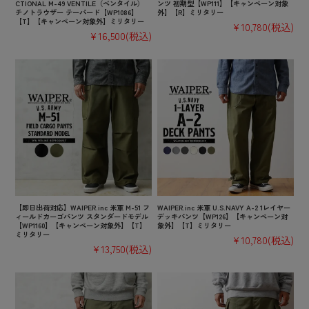
CTIONAL M-49 VENTILE（ベンタイル）
ンツ 初期型【WP111】【キャンペーン対象
チノトラウザー テーパード【WP1086】
外】【R】ミリタリー
【T】【キャンペーン対象外】ミリタリー
¥10,780
(税込)
¥16,500
(税込)
【即日出荷対応】WAIPER.inc 米軍 M-51 フ
WAIPER.inc 米軍 U.S.NAVY A-2 1レイヤー
ィールドカーゴパンツ スタンダードモデル
デッキパンツ【WP126】【キャンペーン対
【WP1160】【キャンペーン対象外】【T】
象外】【T】ミリタリー
ミリタリー
¥10,780
(税込)
¥13,750
(税込)