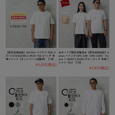
【即日出荷対応】PAYDAY ペイデイ PD8-C
★カートで割引対象品★【即日出荷対応】H
ST-5 STANDARD 2-PACK TEE 2パック 半
anes ヘインズ HM1-X201（HM1-D201） Ha
袖 Tシャツ【キャンペーン対象外】【TB】
nes T-SHIRTS SHIRO クルーネック 半袖 T
シャツ【Sx】【TB】
¥5,830
(税込)
¥2,970
(税込)