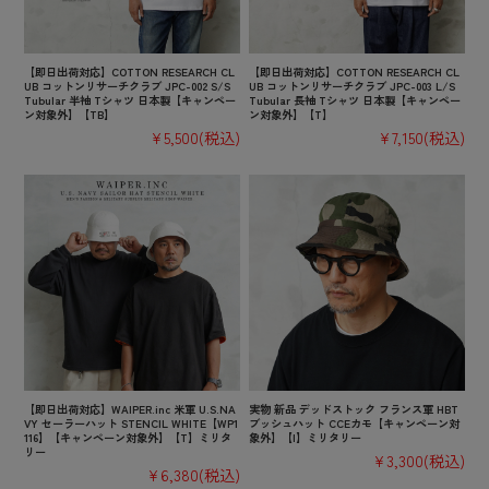
【即日出荷対応】COTTON RESEARCH CL
【即日出荷対応】COTTON RESEARCH CL
UB コットンリサーチクラブ JPC-002 S/S
UB コットンリサーチクラブ JPC-003 L/S
Tubular 半袖 Tシャツ 日本製【キャンペー
Tubular 長袖 Tシャツ 日本製【キャンペー
ン対象外】【TB】
ン対象外】【T】
¥5,500
(税込)
¥7,150
(税込)
【即日出荷対応】WAIPER.inc 米軍 U.S.NA
実物 新品 デッドストック フランス軍 HBT
VY セーラーハット STENCIL WHITE【WP1
ブッシュハット CCEカモ【キャンペーン対
116】【キャンペーン対象外】【T】ミリタ
象外】【I】ミリタリー
リー
¥3,300
(税込)
¥6,380
(税込)