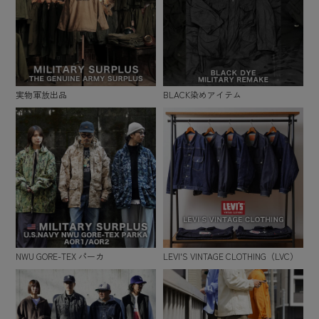
実物軍放出品
BLACK染めアイテム
NWU GORE-TEX パーカ
LEVI'S VINTAGE CLOTHING（LVC）