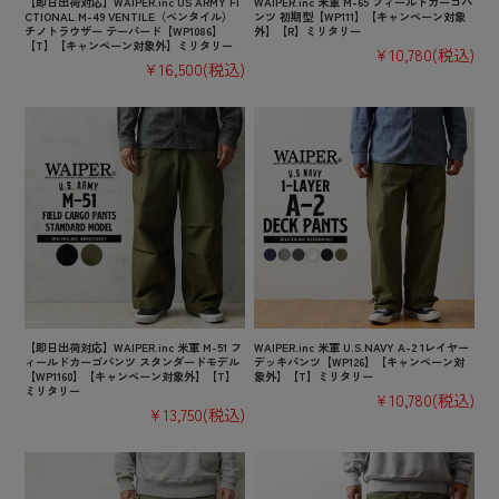
【即日出荷対応】WAIPER.inc US ARMY FI
WAIPER.inc 米軍 M-65 フィールドカーゴパ
CTIONAL M-49 VENTILE（ベンタイル）
ンツ 初期型【WP111】【キャンペーン対象
チノトラウザー テーパード【WP1086】
外】【R】ミリタリー
【T】【キャンペーン対象外】ミリタリー
¥10,780
(税込)
¥16,500
(税込)
【即日出荷対応】WAIPER.inc 米軍 M-51 フ
WAIPER.inc 米軍 U.S.NAVY A-2 1レイヤー
ィールドカーゴパンツ スタンダードモデル
デッキパンツ【WP126】【キャンペーン対
【WP1160】【キャンペーン対象外】【T】
象外】【T】ミリタリー
ミリタリー
¥10,780
(税込)
¥13,750
(税込)