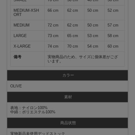
MEDIUM-XSH
66 cm
62 cm
50 cm
52 cm
ORT
MEDIUM
72 cm
62 cm
50 cm
57 cm
LARGE
73 cm
65 cm
53 cm
58 cm
X-LARGE
74 cm
70 cm
54 cm
60 cm
備考
実物商品のため、サイズに個体差がござ
います。
カラー
OLIVE
素材
表地：ナイロン100%
中綿：ポリエステル100%
商品状態
実物新品未使用デッドストック