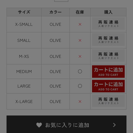
サイズ
カラー
在庫
購入
X-SMALL
OLIVE
×
SMALL
OLIVE
×
M-XS
OLIVE
×
MEDIUM
OLIVE
○
LARGE
OLIVE
○
X-LARGE
OLIVE
×