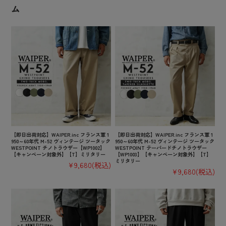
ム
【即日出荷対応】WAIPER.inc フランス軍 1
【即日出荷対応】WAIPER.inc フランス軍 1
950～60年代 M-52 ヴィンテージ ツータック
950～60年代 M-52 ヴィンテージ ツータック
WESTPOINT チノトラウザー【WP1002】
WESTPOINT テーパードチノトラウザー
【キャンペーン対象外】【T】ミリタリー
【WP1003】【キャンペーン対象外】【T】
ミリタリー
¥9,680
(税込)
¥9,680
(税込)