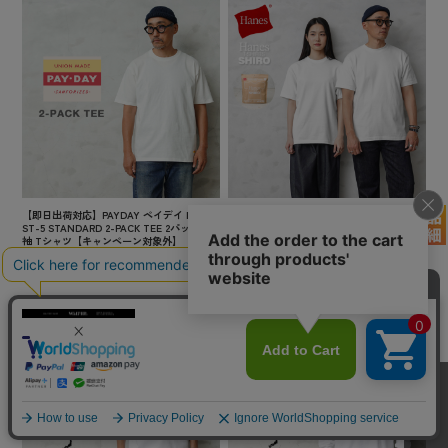
【即日出荷対応】PAYDAY ペイデイ PD8-C
★カートで割引対象品★【即日出荷対応】H
ST-5 STANDARD 2-PACK TEE 2パック 半
anes ヘインズ HM1-X201（HM1-D201） Ha
袖 Tシャツ【キャンペーン対象外】【TB】
nes T-SHIRTS SHIRO クルーネック 半袖 T
シャツ【Sx】【TB】
¥5,830
(税込)
¥2,970
(税込)