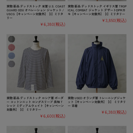
実物 新品 デッドストック 米軍 U.S. COAST
実物 新品 デッドストック イギリス軍 TROP
GUARD ODU オペレーション ジャケット /
ICAL COMBAT ジャケット デザートDPMカ
USCG【キャンペーン対象外】【I】ミリタ
モ【キャンペーン対象外】【I】ミリタリー
リー
¥3,850
(税込)
¥6,380
(税込)
実物 新品 デッドストック ロシア軍 ボーダ
実物 USED オランダ軍 トレーニングジャケ
ー コットンニット ロングスリーブ 長袖 T
ット【キャンペーン対象外】【I】 ミリタリ
シャツ ミディアムウェイト【キャンペーン
ー 古着
対象外】【I】 ミリタリー
¥6,380
(税込)
¥6,600
(税込)