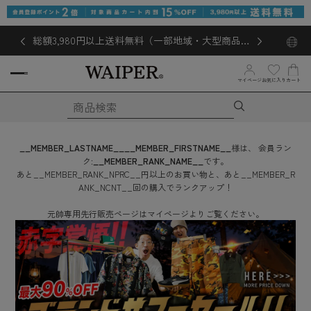
総額3,980円以上送料無料（一部地域・大型商品対
象外あり）
お気に入り
マイページ
カート
__MEMBER_LASTNAME__
__MEMBER_FIRSTNAME__
様は、
会員ラン
ク:
__MEMBER_RANK_NAME__
です。
あと
__MEMBER_RANK_NPRC__
円
以上のお買い物と、あと
__MEMBER_R
ANK_NCNT__
回
の購入でランクアップ！
元帥専用先行販売ページはマイページよりご覧ください。