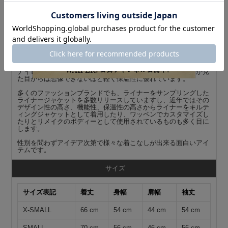
実物 新品 デッドストック 米軍 M-65 フィールドジャケット用ラ
イナーのご紹介です。
制式名称：LINER，COLD WEATHER COAT
米軍より放出されたM-65フィールドジャケット用のキルティング
ライナーです。
M-65フィールドジャケットは、このキルティングライナーを装着
する事によってその防寒性を100%発揮します。素材には軽量な
ナイロンが使用されおり、中綿入りのオニオンキルティングが見
た目からは想像できないほど軽く保温性に優れています。
多くのファッションブランドでも、ライナーをサンプリングした
ライナージャケットを多数リリースしていますし、近年ではその
デザイン性の高さ、機能性、保温性の高さからライナーをキルテ
ィングジャケットとして着用したり、ワッペンでカスタマイズし
たりとリメイクのボディーとして使用されているものも多く目に
します。
性別を問わずアイデア次第で様々な着こなしが出来る面白いアイ
テムです。
サイズ
サイズ表記
着丈
身幅
肩幅
袖丈
X-SMALL
66 cm
54 cm
44 cm
54 cm
SMALL
70 cm
56 cm
46 cm
56 cm