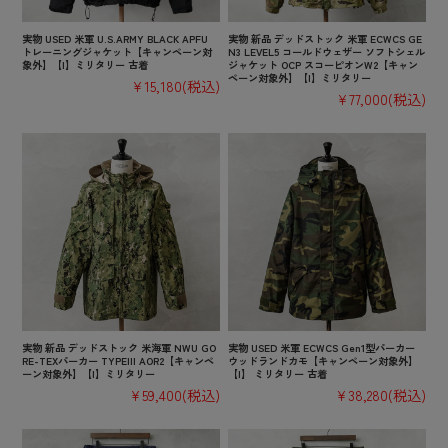
実物 USED 米軍 U.S.ARMY BLACK APFU
実物 新品 デッドストック 米軍 ECWCS GE
トレーニングジャケット【キャンペーン対
N3 LEVEL5 コールドウェザー ソフトシェル
象外】【I】ミリタリー 古着
ジャケット OCP スコーピオンW2【キャン
ペーン対象外】【I】ミリタリー
¥15,180
(税込)
¥77,000
(税込)
実物 新品 デッドストック 米海軍 NWU GO
実物 USED 米軍 ECWCS Gen1型パーカー
RE-TEXパーカー TYPEIII AOR2【キャンペ
ウッドランドカモ【キャンペーン対象外】
ーン対象外】【I】ミリタリー
【I】 ミリタリー 古着
¥59,400
(税込)
¥38,280
(税込)