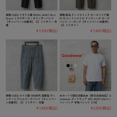
実物 USED イギリス軍 ROYAL NAVY No.3
実物 新品 デッドストック オーストリア軍
Dress トラウザーズ / オフィサーパンツ
M-75 コットンツイル ファティーグ カーゴ
【キャンペーン対象外】【I】ミリタリー 古
パンツ ノータック【キャンペーン対象外】
着
【I】ミリタリー
¥3,850
(税込)
¥7,480
(税込)
実物 USED スイス軍 1950年代 前期型 ヴィ
★カートで割引対象品★【即日出荷対応】G
ンテージ デニムワークパンツ【キャンペー
oodwear グッドウェア 2W7-65227 USAコッ
ン対象外】【I】ミリタリー 古着
トン パック 半袖 Tシャツ【TB】
¥7,480
(税込)
¥2,200
(税込)