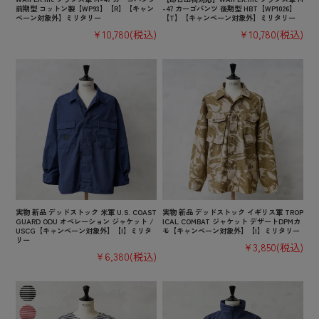
前期型 コットン製【WP93】【R】【キャン
-47 カーゴパンツ 後期型 HBT【WP1026】
ペーン対象外】ミリタリー
【T】【キャンペーン対象外】ミリタリー
¥10,780
(税込)
¥10,780
(税込)
実物 新品 デッドストック 米軍 U.S. COAST
実物 新品 デッドストック イギリス軍 TROP
GUARD ODU オペレーション ジャケット /
ICAL COMBAT ジャケット デザートDPMカ
USCG【キャンペーン対象外】【I】ミリタ
モ【キャンペーン対象外】【I】ミリタリー
リー
¥3,850
(税込)
¥6,380
(税込)