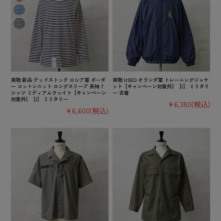
実物 新品 デッドストック ロシア軍 ボーダ
実物 USED オランダ軍 トレーニングジャケ
ー コットンニット ロングスリーブ 長袖 T
ット【キャンペーン対象外】【I】 ミリタリ
シャツ ミディアムウェイト【キャンペーン
ー 古着
対象外】【I】 ミリタリー
¥6,380
(税込)
¥6,600
(税込)