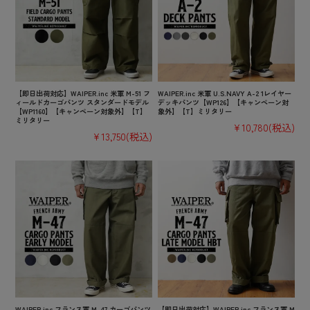
【即日出荷対応】WAIPER.inc 米軍 M-51 フ
WAIPER.inc 米軍 U.S.NAVY A-2 1レイヤー
ィールドカーゴパンツ スタンダードモデル
デッキパンツ【WP126】【キャンペーン対
【WP1160】【キャンペーン対象外】【T】
象外】【T】ミリタリー
ミリタリー
¥10,780
(税込)
¥13,750
(税込)
WAIPER.inc フランス軍 M-47 カーゴパンツ
【即日出荷対応】WAIPER.inc フランス軍 M