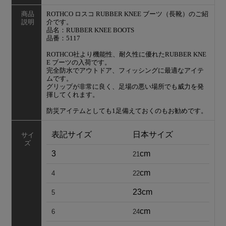
商品
ROTHCO ロスコ RUBBER KNEE ブーツ（長靴）のご紹
説明
介です。
品名：RUBBER KNEE BOOTS
品番：5117
ROTHCO社より機能性、耐久性に優れたRUBBER KNE
E ブーツの入荷です。
完全防水でアウトドア、フィッシングに最適なアイテ
ムです。
グリップが非常に良く、足場の悪い場所でも威力を発
揮してくれます。
防災アイテムとしても1足備えておくのもお勧めです。
表記サイズ
日本サイズ
サイ
ズ
3
cm
21
cm
4
22
23cm
5
cm
6
24