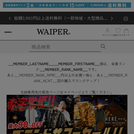
総額3,980円以上送料無料（一部地域・大型商品対
象外あり）
マイページ
お気に入り
カート
__MEMBER_LASTNAME__
__MEMBER_FIRSTNAME__
様は、
会員ラン
ク:
__MEMBER_RANK_NAME__
です。
あと
__MEMBER_RANK_NPRC__
円
以上のお買い物と、あと
__MEMBER_R
ANK_NCNT__
回
の購入でランクアップ！
元帥専用先行販売ページはマイページよりご覧ください。