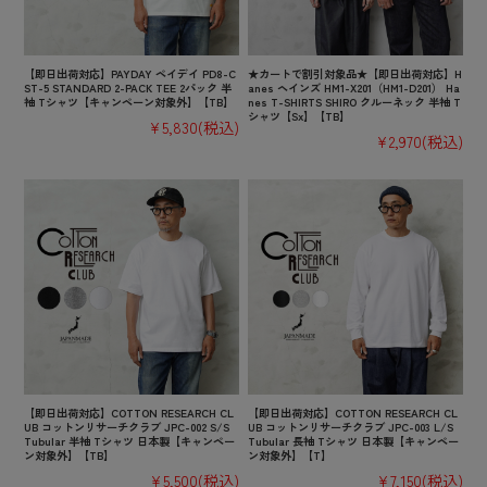
【即日出荷対応】PAYDAY ペイデイ PD8-C
★カートで割引対象品★【即日出荷対応】H
ST-5 STANDARD 2-PACK TEE 2パック 半
anes ヘインズ HM1-X201（HM1-D201） Ha
袖 Tシャツ【キャンペーン対象外】【TB】
nes T-SHIRTS SHIRO クルーネック 半袖 T
シャツ【Sx】【TB】
¥5,830
(税込)
¥2,970
(税込)
【即日出荷対応】COTTON RESEARCH CL
【即日出荷対応】COTTON RESEARCH CL
UB コットンリサーチクラブ JPC-002 S/S
UB コットンリサーチクラブ JPC-003 L/S
Tubular 半袖 Tシャツ 日本製【キャンペー
Tubular 長袖 Tシャツ 日本製【キャンペー
ン対象外】【TB】
ン対象外】【T】
¥5,500
(税込)
¥7,150
(税込)