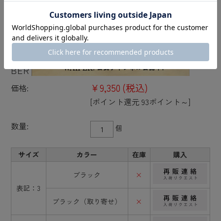
★カートで割引対象品★ROTHCO ロスコ RUB
BER KNEE ブーツ（長靴）【T】
¥9,350
(税込)
価格:
[ポイント還元 93ポイント～]
数量:
個
サイズ
カラー
在庫
購入
ブラック
×
表記：3
ブラック（取り寄せ）
×