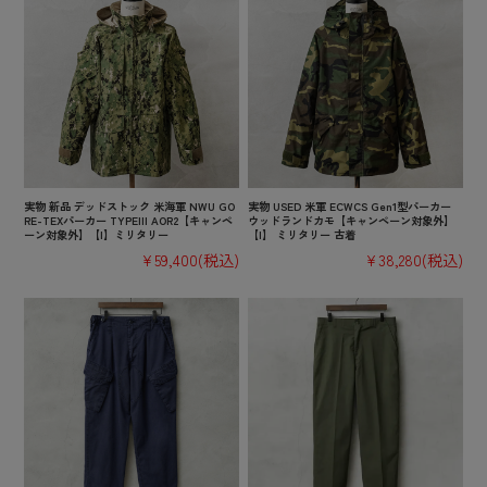
実物 新品 デッドストック 米海軍 NWU GO
実物 USED 米軍 ECWCS Gen1型パーカー
RE-TEXパーカー TYPEIII AOR2【キャンペ
ウッドランドカモ【キャンペーン対象外】
ーン対象外】【I】ミリタリー
【I】 ミリタリー 古着
¥59,400
(税込)
¥38,280
(税込)