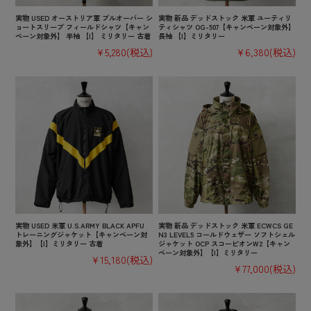
実物 USED オーストリア軍 プルオーバー シ
実物 新品 デッドストック 米軍 ユーティリ
ョートスリーブ フィールドシャツ【キャン
ティシャツ OG-507【キャンペーン対象外】
ペーン対象外】 半袖 【I】 ミリタリー 古着
長袖 【I】ミリタリー
¥5,280
(税込)
¥6,380
(税込)
実物 USED 米軍 U.S.ARMY BLACK APFU
実物 新品 デッドストック 米軍 ECWCS GE
トレーニングジャケット【キャンペーン対
N3 LEVEL5 コールドウェザー ソフトシェル
象外】【I】ミリタリー 古着
ジャケット OCP スコーピオンW2【キャン
ペーン対象外】【I】ミリタリー
¥15,180
(税込)
¥77,000
(税込)