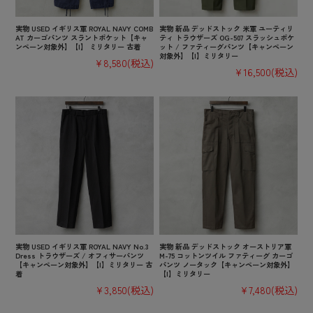
実物 USED イギリス軍 ROYAL NAVY COMB
実物 新品 デッドストック 米軍 ユーティリ
AT カーゴパンツ スラントポケット【キャ
ティ トラウザーズ OG-507 スラッシュポケ
ンペーン対象外】【I】 ミリタリー 古着
ット / ファティーグパンツ【キャンペーン
対象外】【I】ミリタリー
¥8,580
(税込)
¥16,500
(税込)
実物 USED イギリス軍 ROYAL NAVY No.3
実物 新品 デッドストック オーストリア軍
Dress トラウザーズ / オフィサーパンツ
M-75 コットンツイル ファティーグ カーゴ
【キャンペーン対象外】【I】ミリタリー 古
パンツ ノータック【キャンペーン対象外】
着
【I】ミリタリー
¥3,850
(税込)
¥7,480
(税込)