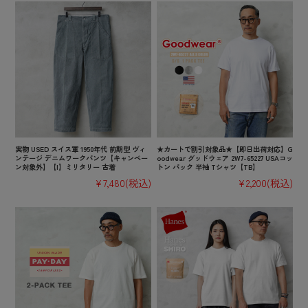
実物 USED スイス軍 1950年代 前期型 ヴィ
★カートで割引対象品★【即日出荷対応】G
ンテージ デニムワークパンツ【キャンペー
oodwear グッドウェア 2W7-65227 USAコッ
ン対象外】【I】ミリタリー 古着
トン パック 半袖 Tシャツ【TB】
¥7,480
(税込)
¥2,200
(税込)