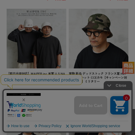
【即日出荷対応】WAIPER.inc 米軍 U.S.NA
実物 新品 デッドストック フランス軍 HBT
VY セーラーハット STENCIL WHITE【WP1
ブッシュハット CCEカモ【キャンペーン対
116】【キャンペーン対象外】【T】ミリタ
象外】【I】ミリタリー
リー
¥3,300
(税込)
¥6,380
(税込)