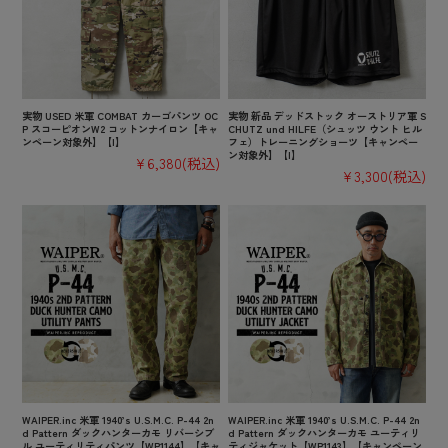
実物 USED 米軍 COMBAT カーゴパンツ OC
実物 新品 デッドストック オーストリア軍 S
P スコーピオンW2 コットンナイロン【キャ
CHUTZ und HILFE（シュッツ ウント ヒル
ンペーン対象外】【I】
フェ）トレーニングショーツ【キャンペー
ン対象外】【I】
¥6,380
(税込)
¥3,300
(税込)
WAIPER.inc 米軍 1940’s U.S.M.C. P-44 2n
WAIPER.inc 米軍 1940’s U.S.M.C. P-44 2n
d Pattern ダックハンターカモ リバーシブ
d Pattern ダックハンターカモ ユーティリ
ル ユーティリティパンツ【WP1144】【キャ
ティジャケット【WP1143】【キャンペーン