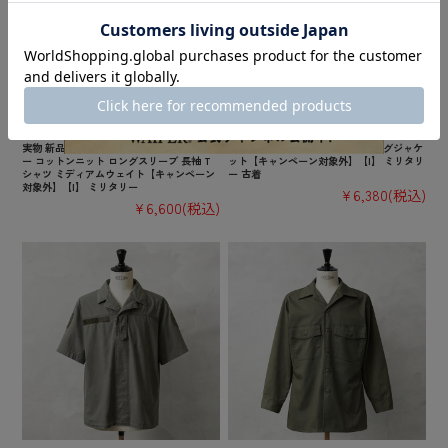
実物 新品 デッドストック ロシア軍 ボーダ
実物 USED オランダ軍 トレーニングジャケ
ー コットンニット ロングスリーブ 長袖 T
ット【キャンペーン対象外】【I】 ミリタリ
シャツ ミディアムウェイト【キャンペーン
ー 古着
対象外】【I】 ミリタリー
¥6,380
(税込)
¥6,600
(税込)