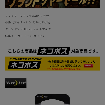
ミリタリーショップWAIPER 公式
小物（アイテム）
＞
その他の小物
ブランド
＞
NITE IZE ナイトアイズ
特集
＞
アウトドア
＞
カラビナ