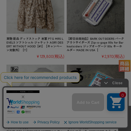
実物 新品 デッドストック 米軍 PTG MRS L
【即日出荷対応】BARK OUTSIDERS バーク
EVEL5 ソフトシェル ジャケット AOR1 DES
アウトサイダーズ Zip-o-gage 80s for Bar
ERT WITHOUT HOOD【#1】【キャンペー
koutsiders ジップオーゲージ 80s キーホ
ン対象外】【T】
ルダー MADE IN USA【
¥129,800
(税込)
¥2,970
(税込)
【即日出荷対応】ReKNOT × WAIPER U/L
【即日出荷対応】JACKSON MATISSE ジャ