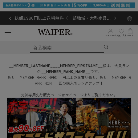
総額3,980円以上送料無料（一部地域・大型商品対
象外あり）
お気に入り
マイページ
カート
__MEMBER_LASTNAME__
__MEMBER_FIRSTNAME__
様は、
会員ラン
ク:
__MEMBER_RANK_NAME__
です。
あと
__MEMBER_RANK_NPRC__
円
以上のお買い物と、あと
__MEMBER_R
ANK_NCNT__
回
の購入でランクアップ！
元帥専用先行販売ページはマイページよりご覧ください。