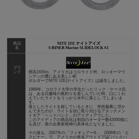
商品
NITE IZE ナイトアイズ
名
S-BINER Marine SLIDELOCK #2
ブラ
ンド
標高1655m、アメリカはコロライド州、ロッキーマウ
ンテンの麓にある美しい町
ボルダーでNITE IZE(ナイトアイズ）は誕生しました。
1989年、コロラド大学の学生だったリック・ケース氏
は、ある日趣味の夜釣りを楽しんでいた時、口にくわ
えていたライトをうっかり水中に落とし てしまいま
す。
落としたライトを探しているときに、突然脳裏に浮か
んできたのが、ライトを頭に取り付けるアタッチメン
トギア「ヘッドバンド」のアイディアでした。
このアイディアの商品化は初回のオーダー数42000個に
も及び、彼の企業家精神の具体化となりました。
その後も、2007年の「フィギュアー9」、2008年の「エ
スビナー」で、アメリカの有名アウトドア誌"バックパ