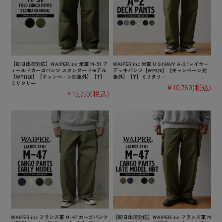
【即日出荷対応】WAIPER.inc 米軍 M-51 フ
WAIPER.inc 米軍 U.S.NAVY A-2 1レイヤー
ィールドカーゴパンツ スタンダードモデル
デッキパンツ【WP126】【キャンペーン対
【WP1160】【キャンペーン対象外】【T】
象外】【T】ミリタリー
ミリタリー
¥10,780
(税込)
¥13,750
(税込)
WAIPER.inc フランス軍 M-47 カーゴパンツ
【即日出荷対応】WAIPER.inc フランス軍 M