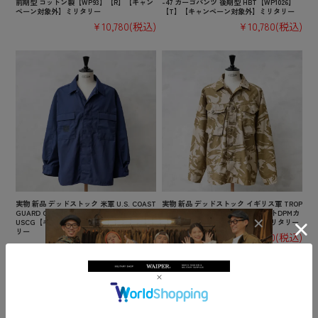
前期型 コットン製【WP93】【R】【キャン
-47 カーゴパンツ 後期型 HBT【WP1026】
ペーン対象外】ミリタリー
【T】【キャンペーン対象外】ミリタリー
¥10,780
(税込)
¥10,780
(税込)
実物 新品 デッドストック 米軍 U.S. COAST
実物 新品 デッドストック イギリス軍 TROP
GUARD ODU オペレーション ジャケット /
ICAL COMBAT ジャケット デザートDPMカ
USCG【キャンペーン対象外】【I】ミリタ
モ【キャンペーン対象外】【I】ミリタリー
リー
¥3,850
(税込)
¥6,380
(税込)