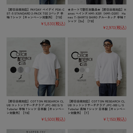
【即日出荷対応】PAYDAY ペイデイ PD8-C
★カートで割引対象品★【即日出荷対応】H
ST-5 STANDARD 2-PACK TEE 2パック 半
anes ヘインズ HM1-X201（HM1-D201） Ha
袖 Tシャツ【キャンペーン対象外】【TB】
nes T-SHIRTS SHIRO クルーネック 半袖 T
シャツ【Sx】【TB】
¥5,830
(税込)
¥2,970
(税込)
【即日出荷対応】COTTON RESEARCH CL
【即日出荷対応】COTTON RESEARCH CL
UB コットンリサーチクラブ JPC-002 S/S
UB コットンリサーチクラブ JPC-003 L/S
Tubular 半袖 Tシャツ 日本製【キャンペー
Tubular 長袖 Tシャツ 日本製【キャンペー
ン対象外】【TB】
ン対象外】【T】
¥5,500
(税込)
¥7,150
(税込)