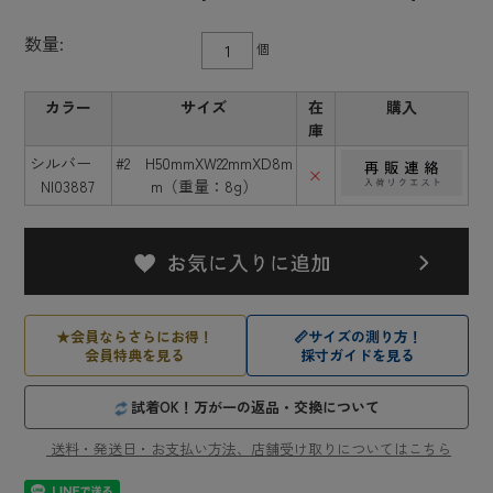
数量:
個
カラー
サイズ
在
購入
庫
シルバー
#2 H50mmXW22mmXD8m
×
NI03887
m（重量：8g）
★
会員ならさらにお得！
📏
サイズの測り方！
会員特典を見る
採寸ガイドを見る
試着OK！万が一の返品・交換について
送料・発送日・お支払い方法、店舗受け取りについてはこちら