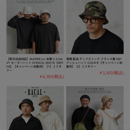
【即日出荷対応】WAIPER.inc 米軍 U.S.NA
実物 新品 デッドストック フランス軍 HBT
VY セーラーハット STENCIL WHITE【WP1
ブッシュハット CCEカモ【キャンペーン対
116】【キャンペーン対象外】【T】ミリタ
象外】【I】ミリタリー
リー
¥3,300
(税込)
¥6,380
(税込)