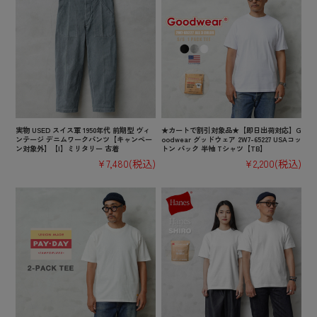
実物 USED スイス軍 1950年代 前期型 ヴィ
★カートで割引対象品★【即日出荷対応】G
ンテージ デニムワークパンツ【キャンペー
oodwear グッドウェア 2W7-65227 USAコッ
ン対象外】【I】ミリタリー 古着
トン パック 半袖 Tシャツ【TB】
¥7,480
(税込)
¥2,200
(税込)