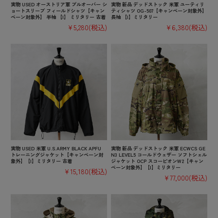
実物 USED オーストリア軍 プルオーバー シ
実物 新品 デッドストック 米軍 ユーティリ
ョートスリーブ フィールドシャツ【キャン
ティシャツ OG-507【キャンペーン対象外】
ペーン対象外】 半袖 【I】 ミリタリー 古着
長袖 【I】ミリタリー
¥5,280
(税込)
¥6,380
(税込)
実物 USED 米軍 U.S.ARMY BLACK APFU
実物 新品 デッドストック 米軍 ECWCS GE
トレーニングジャケット【キャンペーン対
N3 LEVEL5 コールドウェザー ソフトシェル
象外】【I】ミリタリー 古着
ジャケット OCP スコーピオンW2【キャン
ペーン対象外】【I】ミリタリー
¥15,180
(税込)
¥77,000
(税込)