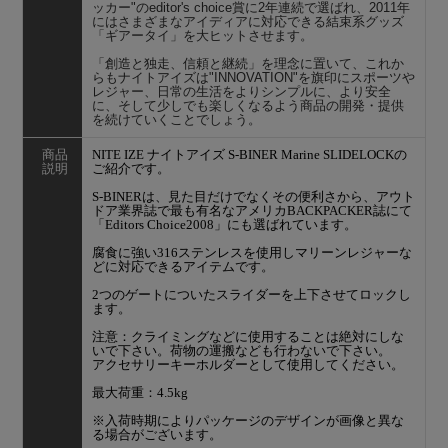
ッカー"のeditor's choice賞に2年連続で選ばれ、2011年
にはさまざまなアイディアに対応できる結束系グッズ
「ギアータイ」を大ヒットさせます。
「創造と独走、信頼と継続」を理念に置いて、これか
らもナイトアイズは"INNOVATION"を旗印にスポーツや
レジャー、日常の生活をよりシンプルに、より安全
に、そして少しでも楽しくなるよう商品の開発・提供
を続けていくことでしょう。
商品
NITE IZE ナイトアイズ S-BINER Marine SLIDELOCKの
説明
ご紹介です。
S-BINERは、見た目だけでなくその便利さから、アウト
ドア業界誌で最も有名なアメリカBACKPACKER誌にて
「Editors Choice2008」にも選ばれています。
腐食に強い316ステンレスを使用しマリーンレジャーな
どに対応できるアイテムです。
2つのゲートについたスライダーを上下させてロックし
ます。
注意：クライミングなどに使用することは絶対にしな
いで下さい。荷物の運搬なども行わないで下さい。
アクセサリーキーホルダーとして使用してください。
最大荷重：4.5kg
※入荷時期によりパッケージのデザインが画像と異な
る場合がございます。