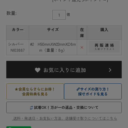
数量:
個
カラー
サイズ
在
購入
庫
シルバー
#2 H50mmXW22mmXD8m
×
NI03887
m（重量：8g）
★
会員ならさらにお得！
📏
サイズの測り方！
会員特典を見る
採寸ガイドを見る
試着OK！万が一の返品・交換について
送料・発送日・お支払い方法、店舗受け取りについてはこちら