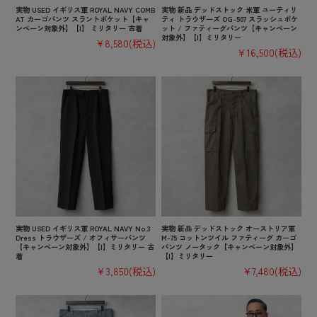
実物 USED イギリス軍 ROYAL NAVY COMB
実物 新品 デッドストック 米軍 ユーティリ
AT カーゴパンツ スラントポケット【キャ
ティ トラウザーズ OG-507 スラッシュポケ
ンペーン対象外】【I】 ミリタリー 古着
ット / ファティーグパンツ【キャンペーン
対象外】【I】ミリタリー
¥8,580
(税込)
¥16,500
(税込)
実物 USED イギリス軍 ROYAL NAVY No.3
実物 新品 デッドストック オーストリア軍
Dress トラウザーズ / オフィサーパンツ
M-75 コットンツイル ファティーグ カーゴ
【キャンペーン対象外】【I】ミリタリー 古
パンツ ノータック【キャンペーン対象外】
着
【I】ミリタリー
¥3,850
(税込)
¥7,480
(税込)