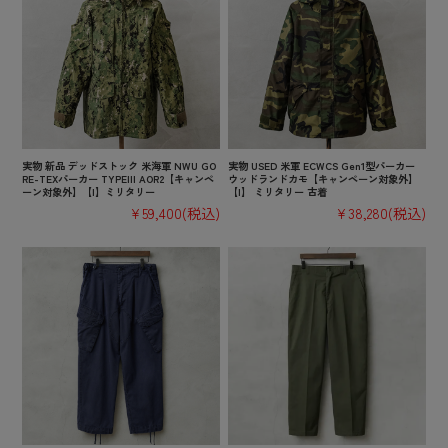
実物 新品 デッドストック 米海軍 NWU GO
実物 USED 米軍 ECWCS Gen1型パーカー
RE-TEXパーカー TYPEIII AOR2【キャンペ
ウッドランドカモ【キャンペーン対象外】
ーン対象外】【I】ミリタリー
【I】 ミリタリー 古着
¥59,400
(税込)
¥38,280
(税込)