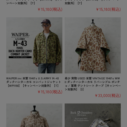
ンペーン対象外】【T】
対象外】【T】
¥15,180
(税込)
¥15,180
(税込)
WAIPER.inc 米軍 1940’s U.S.ARMY M-43
希少 実物 USED 米軍 VINTAGE 1940’s WW
ダックハンターカモ コンバットジャケット
II ダックハンターカモ リバーシブル ポンチ
【WP1150】【キャンペーン対象外】【T】
ョ / 軍幕 テントシート タープ【キャンペー
ン対象外】【I】
¥15,180
(税込)
¥33,000
(税込)