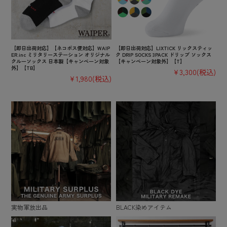
【即日出荷対応】【ネコポス便対応】WAIP
【即日出荷対応】LIXTICK リックスティッ
ER.inc ミリタリーステーション オリジナル
ク DRIP SOCKS 3PACK ドリップ ソックス
クルーソックス 日本製【キャンペーン対象
【キャンペーン対象外】【T】
外】【TB】
¥3,300
(税込)
¥1,980
(税込)
実物軍放出品
BLACK染めアイテム