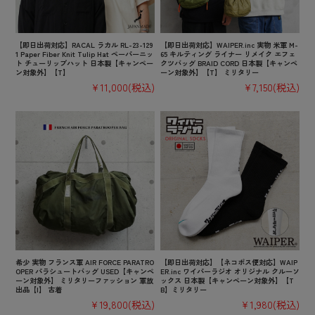
【即日出荷対応】RACAL ラカル RL-23-129
【即日出荷対応】WAIPER.inc 実物 米軍 M-
1 Paper Fiber Knit Tulip Hat ペーパーニッ
65 キルティング ライナー リメイク エフェ
ト チューリップハット 日本製【キャンペー
クツバッグ BRAID CORD 日本製【キャンペ
ン対象外】【T】
ーン対象外】【T】 ミリタリー
¥11,000
(税込)
¥7,150
(税込)
希少 実物 フランス軍 AIR FORCE PARATRO
【即日出荷対応】【ネコポス便対応】WAIP
OPER パラシュートバッグ USED【キャンペ
ER.inc ワイパーラジオ オリジナル クルーソ
ーン対象外】 ミリタリーファッション 軍放
ックス 日本製【キャンペーン対象外】【T
出品【I】 古着
B】ミリタリー
¥19,800
(税込)
¥1,980
(税込)