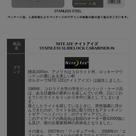
商品
NITE IZE ナイトアイズ
名
STAINLESS SLIDELOCK CARABINER #6
ブラ
ンド
標高1655m、アメリカはコロライド州、ロッキーマウ
ンテンの麓にある美しい町
ボルダーでNITE IZE(ナイトアイズ）は誕生しました。
1989年、コロラド大学の学生だったリック・ケース氏
は、ある日趣味の夜釣りを楽しんでいた時、口にくわ
えていたライトをうっかり水中に落とし てしまいま
す。
落としたライトを探しているときに、突然脳裏に浮か
んできたのが、ライトを頭に取り付けるアタッチメン
トギア「ヘッドバンド」のアイディアでした。
このアイディアの商品化は初回のオーダー数42000個に
も及び、彼の企業家精神の具体化となりました。
その後も、2007年の「フィギュアー9」、2008年の「エ
スビナー」で、アメリカの有名アウトドア誌"バックパ