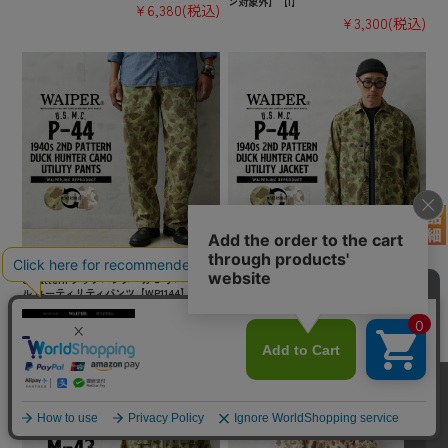
ン対象外】【I】
¥6,380
(税込)
¥3,300
(税込)
WAIPER.inc 米軍 1940’s U.S.M.C. P-44 2n
WAIPER.inc 米軍 1940’s U.S.M.C. P-44 2n
d Pattern ダックハンターカモ リバーシブ
d Pattern ダックハンターカモ ユーティリ
ル ユーティリティパンツ【WP1144】【キャ
ティジャケット【WP1143】【キャンペーン
ンペーン対象外】【T】
対象外】【T】
¥15,180
(税込)
¥15,180
(税込)