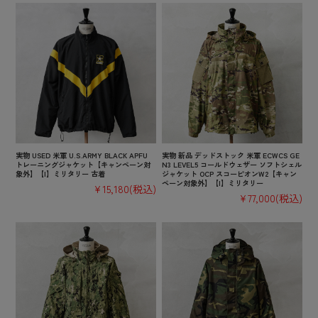
実物 USED 米軍 U.S.ARMY BLACK APFU
実物 新品 デッドストック 米軍 ECWCS GE
トレーニングジャケット【キャンペーン対
N3 LEVEL5 コールドウェザー ソフトシェル
象外】【I】ミリタリー 古着
ジャケット OCP スコーピオンW2【キャン
ペーン対象外】【I】ミリタリー
¥15,180
(税込)
¥77,000
(税込)