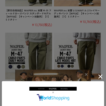
【即日出荷対応】WAIPER.inc 米軍 M-51 フ
WAIPER.inc 米軍 U.S.NAVY A-2 1レイヤー
ィールドカーゴパンツ スタンダードモデル
デッキパンツ【WP126】【キャンペーン対
【WP1160】【キャンペーン対象外】【T】
象外】【T】ミリタリー
ミリタリー
¥10,780
(税込)
¥13,750
(税込)
WAIPER.inc フランス軍 M-47 カーゴパンツ
【即日出荷対応】WAIPER.inc フランス軍 M
前期型 コットン製【WP93】【R】【キャン
-47 カーゴパンツ 後期型 HBT【WP1026】
ペーン対象外】ミリタリー
【T】【キャンペーン対象外】ミリタリー
¥10,780
(税込)
¥10,780
(税込)