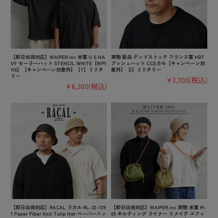
【即日出荷対応】WAIPER.inc 米軍 U.S.NA
実物 新品 デッドストック フランス軍 HBT
VY セーラーハット STENCIL WHITE【WP1
ブッシュハット CCEカモ【キャンペーン対
116】【キャンペーン対象外】【T】ミリタ
象外】【I】ミリタリー
リー
¥3,300
(税込)
¥6,380
(税込)
【即日出荷対応】RACAL ラカル RL-23-129
【即日出荷対応】WAIPER.inc 実物 米軍 M-
1 Paper Fiber Knit Tulip Hat ペーパーニッ
65 キルティング ライナー リメイク エフェ