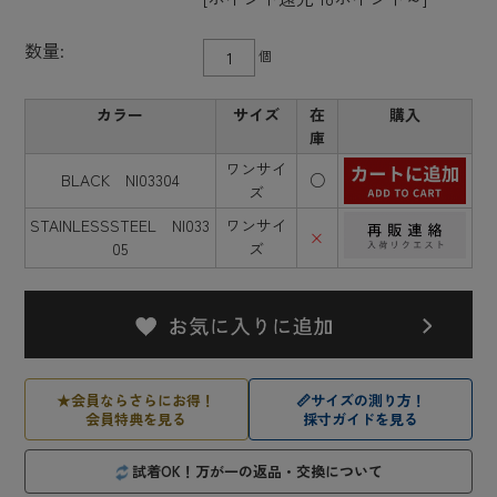
数量:
個
カラー
サイズ
在
購入
庫
ワンサイ
BLACK NI03304
○
ズ
STAINLESSSTEEL NI033
ワンサイ
×
05
ズ
★
会員ならさらにお得！
📏
サイズの測り方！
会員特典を見る
採寸ガイドを見る
試着OK！万が一の返品・交換について