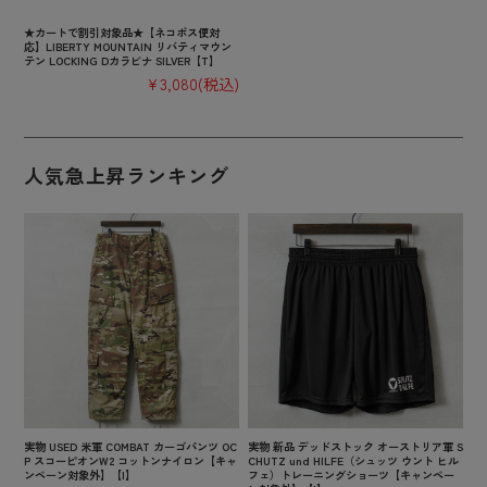
★カートで割引対象品★【ネコポス便対
応】LIBERTY MOUNTAIN リバティマウン
テン LOCKING Dカラビナ SILVER【T】
¥3,080
(税込)
人気急上昇ランキング
実物 USED 米軍 COMBAT カーゴパンツ OC
実物 新品 デッドストック オーストリア軍 S
P スコーピオンW2 コットンナイロン【キャ
CHUTZ und HILFE（シュッツ ウント ヒル
ンペーン対象外】【I】
フェ）トレーニングショーツ【キャンペー