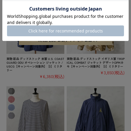
実物 新品 デッドストック 米軍 U.S. COAST
実物 新品 デッドストック イギリス軍 TROP
GUARD ODU オペレーション ジャケット /
ICAL COMBAT ジャケット デザートDPMカ
USCG【キャンペーン対象外】【I】ミリタ
モ【キャンペーン対象外】【I】ミリタリー
リー
¥3,850
(税込)
¥6,380
(税込)