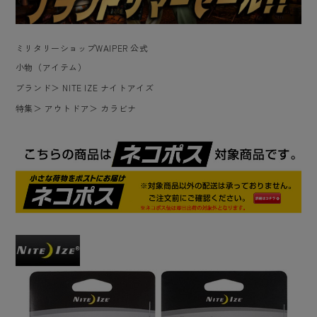
ミリタリーショップWAIPER 公式
小物（アイテム）
ブランド
＞
NITE IZE ナイトアイズ
特集
＞
アウトドア
＞
カラビナ