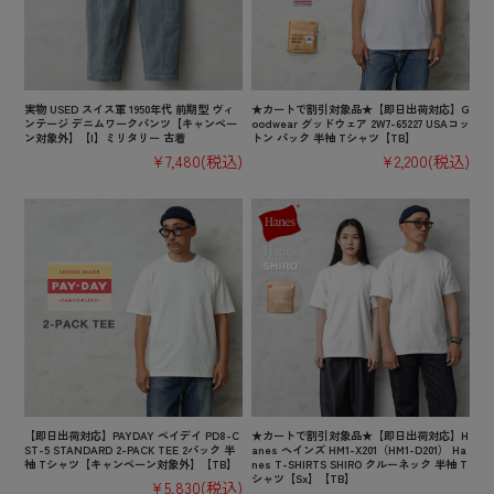
実物 USED スイス軍 1950年代 前期型 ヴィ
★カートで割引対象品★【即日出荷対応】G
ンテージ デニムワークパンツ【キャンペー
oodwear グッドウェア 2W7-65227 USAコッ
ン対象外】【I】ミリタリー 古着
トン パック 半袖 Tシャツ【TB】
¥7,480
(税込)
¥2,200
(税込)
【即日出荷対応】PAYDAY ペイデイ PD8-C
★カートで割引対象品★【即日出荷対応】H
ST-5 STANDARD 2-PACK TEE 2パック 半
anes ヘインズ HM1-X201（HM1-D201） Ha
袖 Tシャツ【キャンペーン対象外】【TB】
nes T-SHIRTS SHIRO クルーネック 半袖 T
シャツ【Sx】【TB】
¥5,830
(税込)