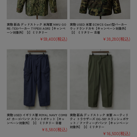
実物 新品 デッドストック 米海軍 NWU GO
実物 USED 米軍 ECWCS Gen1型パーカー
RE-TEXパーカー TYPEIII AOR2【キャンペ
ウッドランドカモ【キャンペーン対象外】
ーン対象外】【I】ミリタリー
【I】 ミリタリー 古着
¥59,400
(税込)
¥38,280
(税込)
実物 USED イギリス軍 ROYAL NAVY COMB
実物 新品 デッドストック 米軍 ユーティリ
AT カーゴパンツ スラントポケット【キャ
ティ トラウザーズ OG-507 スラッシュポケ
ンペーン対象外】【I】 ミリタリー 古着
ット / ファティーグパンツ【キャンペーン
対象外】【I】ミリタリー
¥8,580
(税込)
¥16,500
(税込)