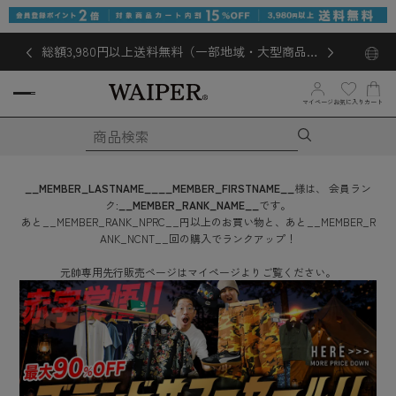
総額3,980円以上送料無料（一部地域・大型商品対
象外あり）
お気に入り
マイページ
カート
__MEMBER_LASTNAME__
__MEMBER_FIRSTNAME__
様は、
会員ラン
ク:
__MEMBER_RANK_NAME__
です。
あと
__MEMBER_RANK_NPRC__
円
以上のお買い物と、あと
__MEMBER_R
ANK_NCNT__
回
の購入でランクアップ！
元帥専用先行販売ページはマイページよりご覧ください。