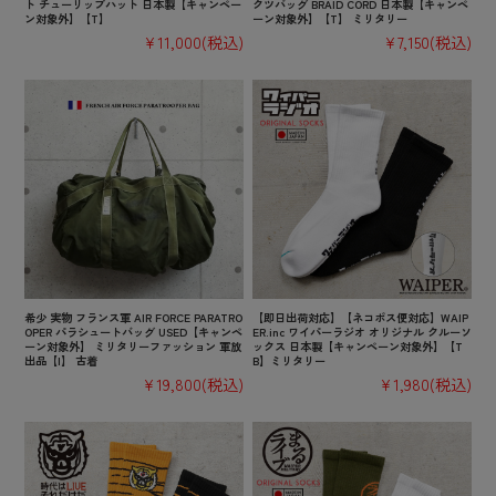
ト チューリップハット 日本製【キャンペー
クツバッグ BRAID CORD 日本製【キャンペ
ン対象外】【T】
ーン対象外】【T】 ミリタリー
¥11,000
(税込)
¥7,150
(税込)
希少 実物 フランス軍 AIR FORCE PARATRO
【即日出荷対応】【ネコポス便対応】WAIP
OPER パラシュートバッグ USED【キャンペ
ER.inc ワイパーラジオ オリジナル クルーソ
ーン対象外】 ミリタリーファッション 軍放
ックス 日本製【キャンペーン対象外】【T
出品【I】 古着
B】ミリタリー
¥19,800
(税込)
¥1,980
(税込)