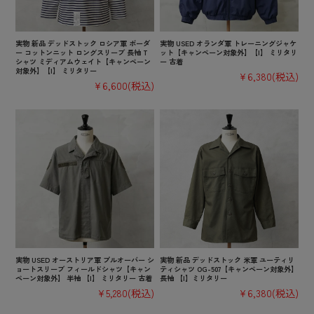
実物 新品 デッドストック ロシア軍 ボーダ
実物 USED オランダ軍 トレーニングジャケ
ー コットンニット ロングスリーブ 長袖 T
ット【キャンペーン対象外】【I】 ミリタリ
シャツ ミディアムウェイト【キャンペーン
ー 古着
対象外】【I】 ミリタリー
¥6,380
(税込)
¥6,600
(税込)
実物 USED オーストリア軍 プルオーバー シ
実物 新品 デッドストック 米軍 ユーティリ
ョートスリーブ フィールドシャツ【キャン
ティシャツ OG-507【キャンペーン対象外】
ペーン対象外】 半袖 【I】 ミリタリー 古着
長袖 【I】ミリタリー
¥5,280
(税込)
¥6,380
(税込)