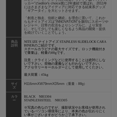
ッカー"のeditor's choice賞に2年連続で選ばれ、2011年
にはさまざまなアイディアに対応できる結束系グッズ
「ギアータイ」を大ヒットさせます。
「創造と独走、信頼と継続」を理念に置いて、これか
らもナイトアイズは"INNOVATION"を旗印にスポーツや
レジャー、日常の生活をよりシンプルに、より安全
に、そして少しでも楽しくなるよう商品の開発・提供
を続けていくことでしょう。
商品
NITE IZE ナイトアイズ STAINLESS SLIDELOCK CARA
説明
BINERのご紹介です。
スチールカラビナの最大サイズです。ロック機能付き
で重量は、軽量の88gです。
注意：クライミングなどに使用することは絶対にしな
いで下さい。荷物の運搬なども行わないで下さい。
アクセサリーキーホルダーとして使用してください。
最大荷重：45kg
サイ
H116mmXW79mmXD5mm（重量：88g）
ズ
カラ
BLACK NI03304
ー
STAINLESSSTEEL NI03305
※写真の色なのですが、撮影状況やお客様が使用され
ているパソコン環境等により、本来の色が伝わりにく
い事がございますがどうかご了承下さい。