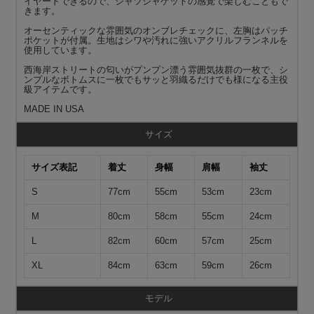
イヤードできるので、シャツジャケットの感覚で楽しむこともで
きます。
オーセンティックな雰囲気のオンブレチェックに、左胸はパッチ
ポケットが付属。生地はシワや汚れに強いアクリルフランネルを
使用しています。
西海岸ストリートの匂いがプンプン漂う雰囲気抜群の一枚で、シ
ンプルなボトムスに一枚でもサッと羽織るだけでも様になる主役
級アイテムです。
MADE IN USA
サイズ
サイズ表記
着丈
身幅
肩幅
袖丈
S
77cm
55cm
53cm
23cm
M
80cm
58cm
55cm
24cm
L
82cm
60cm
57cm
25cm
XL
84cm
63cm
59cm
26cm
モデル