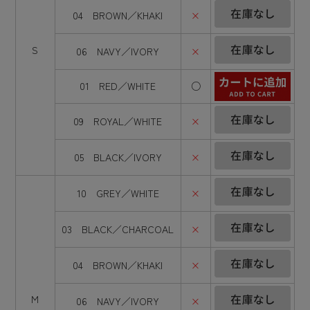
04 BROWN／KHAKI
×
S
06 NAVY／IVORY
×
01 RED／WHITE
○
09 ROYAL／WHITE
×
05 BLACK／IVORY
×
10 GREY／WHITE
×
03 BLACK／CHARCOAL
×
04 BROWN／KHAKI
×
M
06 NAVY／IVORY
×