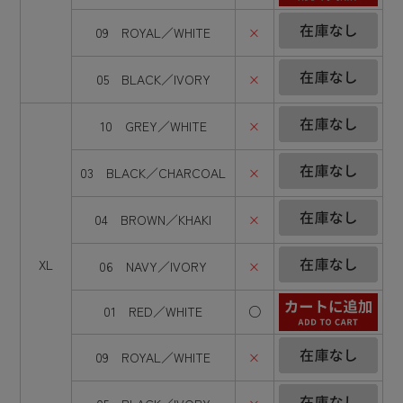
09 ROYAL／WHITE
×
05 BLACK／IVORY
×
10 GREY／WHITE
×
03 BLACK／CHARCOAL
×
04 BROWN／KHAKI
×
XL
06 NAVY／IVORY
×
01 RED／WHITE
○
09 ROYAL／WHITE
×