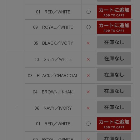
01 RED／WHITE
○
09 ROYAL／WHITE
○
05 BLACK／IVORY
×
10 GREY／WHITE
×
03 BLACK／CHARCOAL
×
04 BROWN／KHAKI
×
L
06 NAVY／IVORY
×
01 RED／WHITE
○
09 ROYAL／WHITE
×