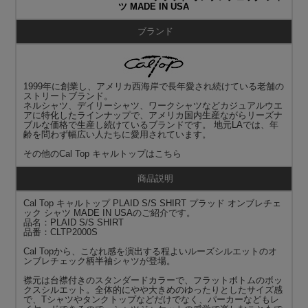
ツ MADE IN USA
ブランド
1999年に創業し、アメリカ西海岸で長年愛され続けている老舗の
ストリートブランド。
ネルシャツ、デイリーシャツ、ワークシャツなどカジュアルウエ
アに特化したラインナップで、アメリカ国内生産ながらリーズナ
ブルな価格で生産し続けているブランドです。 地元LAでは、年
齢を問わず幅広い人たちに愛用されています。
その他の
Cal Top キャルトップ
はこちら
商品説明
Cal Top キャルトップ PLAID S/S SHIRT プラッド オンブレチェ
ック シャツ MADE IN USAのご紹介です。
品名：PLAID S/S SHIRT
品番：CLTP2000S
Cal Topから、こなれ感を演出する程よいルーズシルエットのオ
ンブレチェック柄半袖シャツが登場。
襟元は台襟付きのスタンダードカラーで、フラットボトムのボッ
クスシルエット。全体的にやや大きめのゆったりとしたサイズ感
で、Tシャツやタンクトップなどだけでなく、パーカーなどもレ