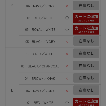
M
06 NAVY／IVORY
×
01 RED／WHITE
○
09 ROYAL／WHITE
○
05 BLACK／IVORY
×
10 GREY／WHITE
×
03 BLACK／CHARCOAL
×
04 BROWN／KHAKI
×
L
06 NAVY／IVORY
×
01 RED／WHITE
○