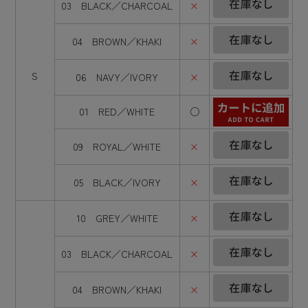
03 BLACK／CHARCOAL
×
04 BROWN／KHAKI
×
S
06 NAVY／IVORY
×
01 RED／WHITE
○
09 ROYAL／WHITE
×
05 BLACK／IVORY
×
10 GREY／WHITE
×
03 BLACK／CHARCOAL
×
04 BROWN／KHAKI
×