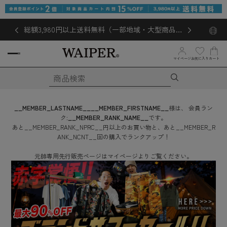
総額3,980円以上送料無料（一部地域・大型商品対
象外あり）
お気に入り
マイページ
カート
__MEMBER_LASTNAME__
__MEMBER_FIRSTNAME__
様は、
会員ラン
ク:
__MEMBER_RANK_NAME__
です。
あと
__MEMBER_RANK_NPRC__
円
以上のお買い物と、あと
__MEMBER_R
ANK_NCNT__
回
の購入でランクアップ！
元帥専用先行販売ページはマイページよりご覧ください。