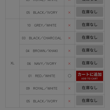
05 BLACK／IVORY
×
10 GREY／WHITE
×
03 BLACK／CHARCOAL
×
04 BROWN／KHAKI
×
XL
06 NAVY／IVORY
×
01 RED／WHITE
○
09 ROYAL／WHITE
×
05 BLACK／IVORY
×