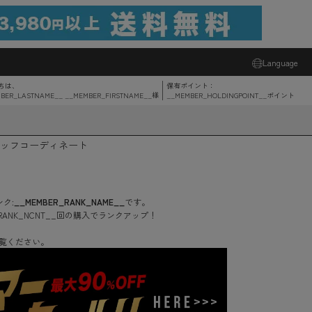
Language
ちは、
保有ポイント：
BER_LASTNAME__ __MEMBER_FIRSTNAME__
様
__MEMBER_HOLDINGPOINT__
ポイント
ッフコーディネート
ク:
__MEMBER_RANK_NAME__
です。
RANK_NCNT__
回
の購入でランクアップ！
覧ください。