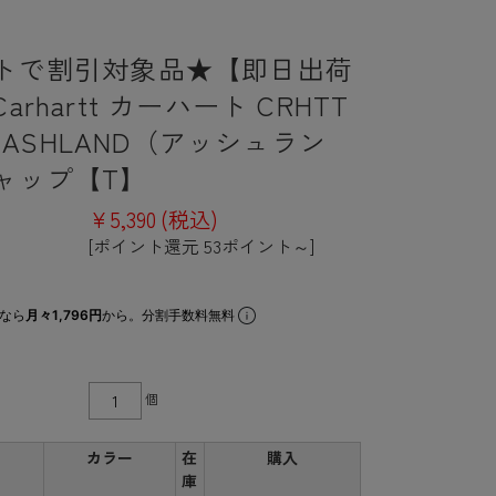
トで割引対象品★【即日出荷
arhartt カーハート CRHTT
04 ASHLAND（アッシュラン
ャップ【T】
¥5,390
(税込)
[ポイント還元 53ポイント～]
なら
月々1,796円
から。分割手数料無料
個
カラー
在
購入
庫