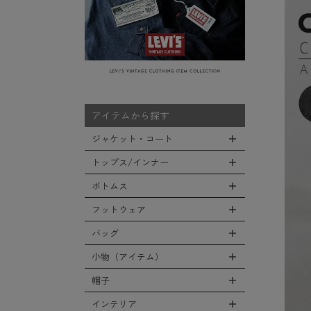
アイテムから探す
ジャケット・コート
トップス/インナー
全てのジャケット・コート
LEVEL7
ボトムス
全てのトップス/インナー
フライトジャケット
Tシャツ
フットウェア
全てのボトムス
M-65ジャケット
シャツ
カーゴパンツ
バッグ
全てのフットウェア
デッキジャケット
スウェット/パーカー
デニムパンツ
ブーツ
小物（アイテム）
タンカースジャケット
全てのバッグ
セーター/カーディガン
チノ，ワークパンツ
シューズ・スニーカー
コート
リュックサック
帽子
ベスト
全ての小物（アイテム）
ファティーグパンツ
サンダル
ソフトシェルジャケット
ショルダーバッグ
タンクトップ
グローブ（手袋）
インテリア
ナイロンパンツ
全ての帽子