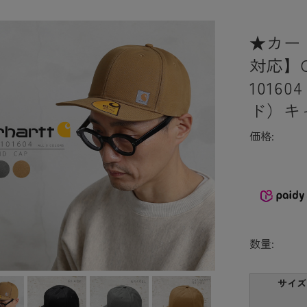
★カー
対応】C
1016
ド）キ
価格:
数量:
サイズ