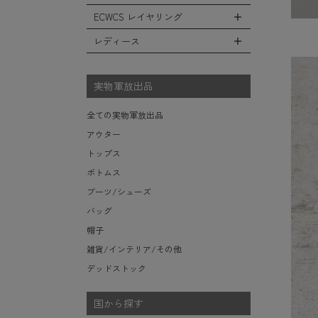
レインシューズ・ブーツ
フリースジャケット
ヘルメットバッグ
防寒物（ネックウォーマーetc）
スウェットパンツ
キャップ
ECWCS レイヤリング
ソックス/靴下
全てのインテリア
レザーアウター
メッセンジャーバッグ
傘/ポンチョ
ショートパンツ
ハット
デスク、椅子、家具
レディース
ジャケットライナー
トートバッグ
全てのECWCS
ミリタリーウォッチ
アンダー（下着）
ニット帽（ビーニー）
シュラフ/ブランケット/etc
デニムジャケット
ウエストバッグ/ボディバッグ
ライトベースレイヤー Level.1
財布・小銭入れ・キーケース
全てのレディース
ベレー帽
ボックス/ガソリン缶/etc
モッズコート
ダッフルバッグ
ミッドベースレイヤー Level.2
実物軍放出品
サングラス・ゴーグル
ハンチング
生地・テントシェル
ボストンバッグ
フリースレイヤー Level.3
ベルト
キャスケット
全ての実物軍放出品
ポーチ/ケース/etc
ウィンドレイヤー Level.4
食器/ボトル/etc
その他
アウター
スーツケース/キャリーバッグ
ソフトシェルレイヤー Level.5
ミリタリー雑貨
トップス
ビジネスバッグ
ハードシェルレイヤー Level.6
ライト/懐中電灯/etc
ボトムス
アウターレイヤー Level.7
ロープ/コード/etc
ブーツ/シューズ
タオル/ハンカチ/etc
バッグ
その他の小物
帽子
雑貨/インテリア/その他
デッドストック
国から探す