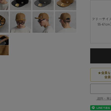
フリーサイ
55-61c
★
会員な
会員
送料・発