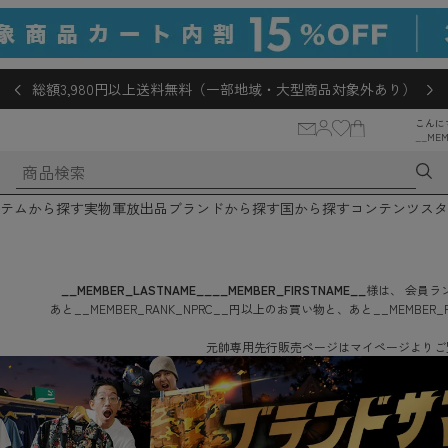
総額3,980円以上送料無料（一部地域・大型商品対象外あり）
こんに
__MEM
テムから探す
実物軍放出品
ブランドから探す
国から探す
コンテンツ
スタ
__MEMBER_LASTNAME__
__MEMBER_FIRSTNAME__
様は、
会員ラン
あと
__MEMBER_RANK_NPRC__
円
以上のお買い物と、あと
__MEMBER_
元帥専用先行販売ページはマイページよりご