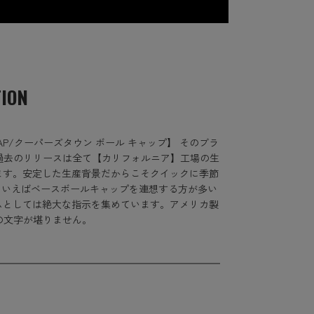
TION
CAP/クーパーズタウン ボール キャップ】 そのブラ
 過去のリリースは全て【カリフォルニア】工場の生
ます。安定した生産背景だからこそクイックに季節
といえばベースボールキャップを連想する方が多い
ムとしては絶大な指示を集めています。アメリカ製
】の文字が堪りません。