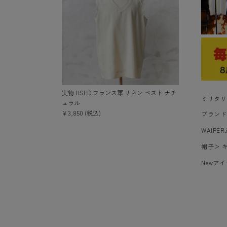
実物 USED フランス軍 リネン ベスト ナチ
ミリタリ
ュラル
￥3,850 (税込)
ブランド
WAIPER.
帽子
＞
Newア