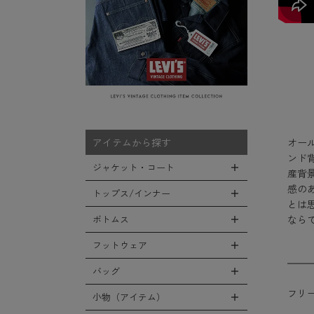
オール
アイテムから探す
ンド
ジャケット・コート
産背
感の
トップス/インナー
全てのジャケット・コート
とは
ならで
LEVEL7
ボトムス
全てのトップス/インナー
フライトジャケット
Tシャツ
フットウェア
全てのボトムス
M-65ジャケット
シャツ
カーゴパンツ
バッグ
全てのフットウェア
デッキジャケット
スウェット/パーカー
デニムパンツ
フリー
ブーツ
小物（アイテム）
全てのバッグ
タンカースジャケット
セーター/カーディガン
チノ，ワークパンツ