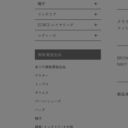
シューズ・スニーカー
リュックサック
帽子
コート
全ての小物（アイテム）
ベスト
ファティーグパンツ
サンダル
ショルダーバッグ
ソフトシェルジャケット
グローブ（手袋）
インテリア
タンクトップ
全ての帽子
ナイロンパンツ
レインシューズ・ブーツ
ヘルメットバッグ
クラウ
フリースジャケット
防寒物（ネックウォーマーetc）
キャップ
ECWCS レイヤリング
スウェットパンツ
全てのインテリア
ソックス/靴下
メッシ
メッセンジャーバッグ
レザーアウター
傘/ポンチョ
ハット
ショートパンツ
デスク、椅子、家具
レディース
全てのECWCS
トートバッグ
ジャケットライナー
ミリタリーウォッチ
ニット帽（ビーニー）
アンダー（下着）
シュラフ/ブランケット/etc
ライトベースレイヤー Level.1
ウエストバッグ/ボディバッグ
デニムジャケット
全てのレディース
財布・小銭入れ・キーケース
ベレー帽
ボックス/ガソリン缶/etc
ミッドベースレイヤー Level.2
実物軍放出品
ダッフルバッグ
モッズコート
サングラス・ゴーグル
BRO
ハンチング
生地・テントシェル
フリースレイヤー Level.3
ボストンバッグ
NAVY
ベルト
全ての実物軍放出品
キャスケット
ウィンドレイヤー Level.4
ポーチ/ケース/etc
食器/ボトル/etc
アウター
その他
ソフトシェルレイヤー Level.5
スーツケース/キャリーバッグ
ミリタリー雑貨
トップス
ハードシェルレイヤー Level.6
ビジネスバッグ
ライト/懐中電灯/etc
ボトムス
新品
アウターレイヤー Level.7
ロープ/コード/etc
ブーツ/シューズ
タオル/ハンカチ/etc
バッグ
その他の小物
帽子
雑貨/インテリア/その他