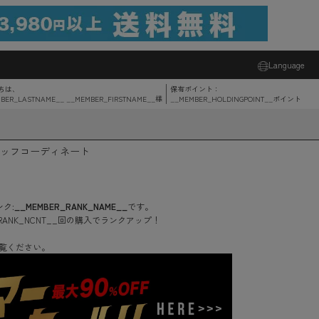
Language
ちは、
保有ポイント：
BER_LASTNAME__ __MEMBER_FIRSTNAME__
様
__MEMBER_HOLDINGPOINT__
ポイント
ッフコーディネート
ク:
__MEMBER_RANK_NAME__
です。
RANK_NCNT__
回
の購入でランクアップ！
覧ください。