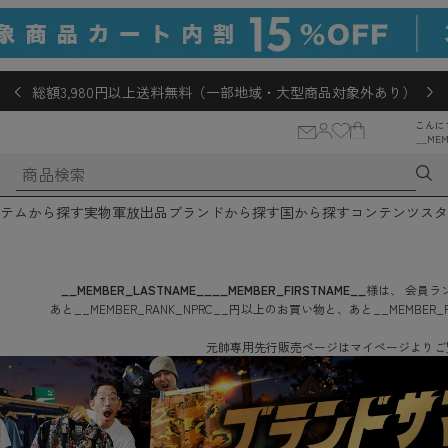
総額3,980円以上送料無料（一部地域・大型商品対象外あり）
こんに
__MEM
テムから探す
実物軍放出品
ブランドから探す
国から探す
コンテンツ
スタ
__MEMBER_LASTNAME__
__MEMBER_FIRSTNAME__
様は、
会員ラン
あと
__MEMBER_RANK_NPRC__
円
以上のお買い物と、あと
__MEMBER_
元帥専用先行販売ページはマイページよりご