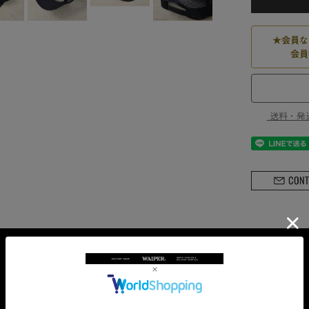
★
会員な
会員
送料・発