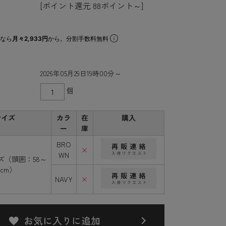
[ポイント還元 88ポイント～]
なら
月々2,933円
から。分割手数料無料
2026年05月29日19時00分～
個
サイズ
カラ
在
購入
ー
庫
BRO
×
WN
ズ（頭囲：58～
3cm）
NAVY
×