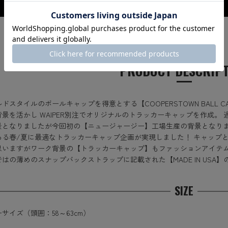
PRODUCT DESCRIP
ドスタイルのボールキャップを得意とする【COOPERSTOWN BALL 
背景を活かし WAIPER別注でオリジナルのトラッカーキャップを作成。
景となりましたが今回初の【ニュージャージー】工場生産の背景となり
ある春/夏に最適なトラッカーキャップ企画が実現しました！ キャップ
思いますがワーク背景の【トラッカーキャップ】もファッションアイテ
はの薄めのスナップバックストラップに記載された【MADE IN USA
SIZE
サイズ（頭囲：58～63cm）