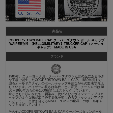
商品名
COOPERSTOWN BALL CAP クーパーズタウン ボール キャップ
WAIPER別注 【HELLO!MILITARY】TRUCKER CAP（メッシュ
キャップ） MADE IN USA
ブランド
1986年、ニューヨーク州・クーパーズタウン近郊の丘にある小さ
な工場で誕生したCOOPERSTOWN BALL CAP。1860年頃まで
遡るオールドスタイルのボールキャップを昔ながらの製法で再現
しています。バイザーの長さは年代ごとに変更。チームロゴは18
60～1995年のものを1000種類以上ストックしています。
時とともに頭のかたちに馴染み、使い込むとヴィンテージプロキ
ャップのような味が出て経年変化を楽しめるファッションアイテ
ムとして、一生付き合えるMADE IN USAの世界一のボールキャ
ップを提案しています。
その他の
COOPERSTOWN BALL CAP クーパーズタウンボール