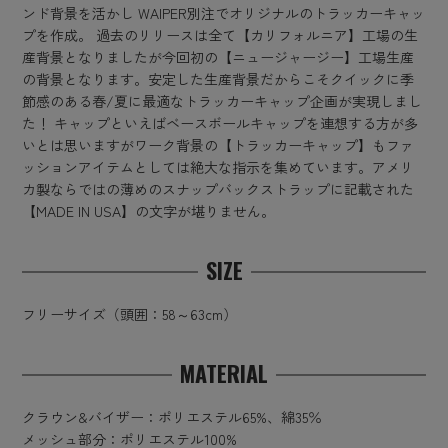
ンド背景を活かし WAIPER別注でオリジナルのトラッカーキャッ
プを作成。 過去のリリースは全て【カリフォルニア】工場の生
産背景となりましたが今回初の【ニュージャージー】工場生産
の背景となります。安定した生産背景だからこそクイックに季
節感のある春/夏に最適なトラッカーキャップ企画が実現しまし
た！ キャップといえばベースボールキャップを連想する方が多
いとは思いますがワーク背景の【トラッカーキャップ】もファ
ッションアイテムとしては絶大な指示を集めています。アメリ
カ製ならではの薄めのスナップバックストラップに記載された
【MADE IN USA】の文字が堪りません。
SIZE
フリーサイズ（頭囲：58～63cm）
MATERIAL
クラウン&バイザー：ポリエステル65%、綿35％
メッシュ部分：ポリエステル100%