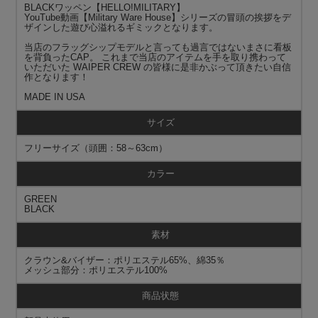
BLACKワッペン【HELLO!MILITARY】
YouTube動画【Military Ware House】シリーズの冒頭の挨拶をデ
ザインした遊び心溢れるギミックとなります。
当店のフラッグシップモデルと言っても過言ではないまさに看板
を背負ったCAP。 これまで当店のアイテムを手を取り携わって
いただいた WAIPER CREW の皆様に是非かぶって頂きたい自信
作となります！
MADE IN USA
サイズ
フリーサイズ（頭囲：58～63cm）
カラー
GREEN
BLACK
素材
クラウン&バイザー：ポリエステル65%、綿35％
メッシュ部分：ポリエステル100%
商品状態