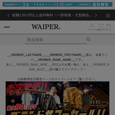
総額3,980円以上送料無料（一部地域・大型商品対
象外あり）
お気に入り
マイページ
カート
__MEMBER_LASTNAME__
__MEMBER_FIRSTNAME__
様は、
会員ラン
ク:
__MEMBER_RANK_NAME__
です。
あと
__MEMBER_RANK_NPRC__
円
以上のお買い物と、あと
__MEMBER_R
ANK_NCNT__
回
の購入でランクアップ！
元帥専用先行販売ページはマイページよりご覧ください。