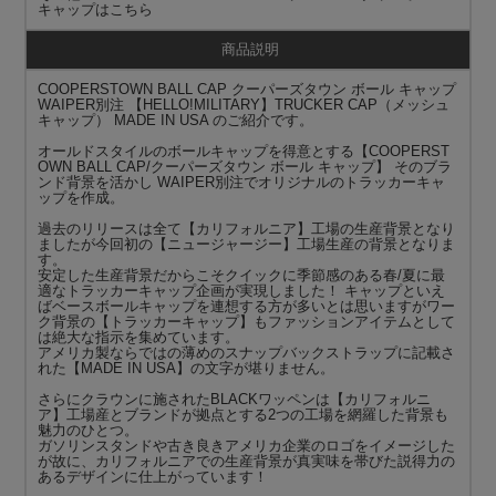
キャップ
はこちら
商品説明
COOPERSTOWN BALL CAP クーパーズタウン ボール キャップ
WAIPER別注 【HELLO!MILITARY】TRUCKER CAP（メッシュ
キャップ） MADE IN USA のご紹介です。
オールドスタイルのボールキャップを得意とする【COOPERST
OWN BALL CAP/クーパーズタウン ボール キャップ】 そのブラ
ンド背景を活かし WAIPER別注でオリジナルのトラッカーキャ
ップを作成。
過去のリリースは全て【カリフォルニア】工場の生産背景となり
ましたが今回初の【ニュージャージー】工場生産の背景となりま
す。
安定した生産背景だからこそクイックに季節感のある春/夏に最
適なトラッカーキャップ企画が実現しました！ キャップといえ
ばベースボールキャップを連想する方が多いとは思いますがワー
ク背景の【トラッカーキャップ】もファッションアイテムとして
は絶大な指示を集めています。
アメリカ製ならではの薄めのスナップバックストラップに記載さ
れた【MADE IN USA】の文字が堪りません。
さらにクラウンに施されたBLACKワッペンは【カリフォルニ
ア】工場産とブランドが拠点とする2つの工場を網羅した背景も
魅力のひとつ。
ガソリンスタンドや古き良きアメリカ企業のロゴをイメージした
が故に、カリフォルニアでの生産背景が真実味を帯びた説得力の
あるデザインに仕上がっています！