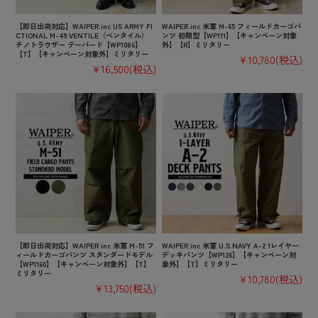
【即日出荷対応】WAIPER.inc US ARMY FI
WAIPER.inc 米軍 M-65 フィールドカーゴパ
CTIONAL M-49 VENTILE（ベンタイル）
ンツ 初期型【WP111】【キャンペーン対象
チノトラウザー テーパード【WP1086】
外】【R】ミリタリー
【T】【キャンペーン対象外】ミリタリー
¥10,780
(税込)
¥16,500
(税込)
【即日出荷対応】WAIPER.inc 米軍 M-51 フ
WAIPER.inc 米軍 U.S.NAVY A-2 1レイヤー
ィールドカーゴパンツ スタンダードモデル
デッキパンツ【WP126】【キャンペーン対
【WP1160】【キャンペーン対象外】【T】
象外】【T】ミリタリー
ミリタリー
¥10,780
(税込)
¥13,750
(税込)