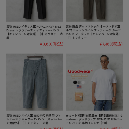
実物 USED イギリス軍 ROYAL NAVY No.3
実物 新品 デッドストック オーストリア軍
Dress トラウザーズ / オフィサーパンツ
M-75 コットンツイル ファティーグ カーゴ
【キャンペーン対象外】【I】ミリタリー 古
パンツ ノータック【キャンペーン対象外】
着
【I】ミリタリー
¥3,850
(税込)
¥7,480
(税込)
実物 USED スイス軍 1950年代 前期型 ヴィ
★カートで割引対象品★【即日出荷対応】G
ンテージ デニムワークパンツ【キャンペー
oodwear グッドウェア 2W7-65227 USAコッ
ン対象外】【I】ミリタリー 古着
トン パック 半袖 Tシャツ【TB】
¥7,480
(税込)
¥2,200
(税込)