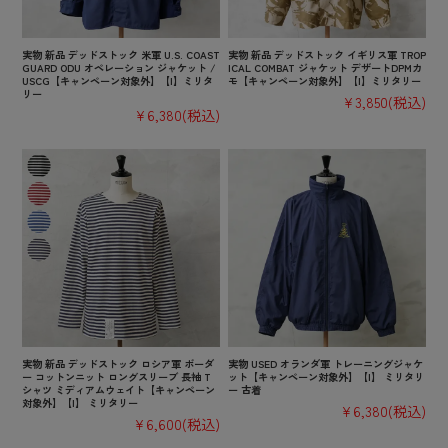
実物 新品 デッドストック 米軍 U.S. COAST
実物 新品 デッドストック イギリス軍 TROP
GUARD ODU オペレーション ジャケット /
ICAL COMBAT ジャケット デザートDPMカ
USCG【キャンペーン対象外】【I】ミリタ
モ【キャンペーン対象外】【I】ミリタリー
リー
¥3,850
(税込)
¥6,380
(税込)
実物 新品 デッドストック ロシア軍 ボーダ
実物 USED オランダ軍 トレーニングジャケ
ー コットンニット ロングスリーブ 長袖 T
ット【キャンペーン対象外】【I】 ミリタリ
シャツ ミディアムウェイト【キャンペーン
ー 古着
対象外】【I】 ミリタリー
¥6,380
(税込)
¥6,600
(税込)