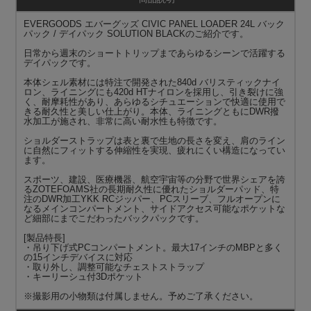
EVERGOODS エバーグッズ CIVIC PANEL LOADER 24L バック
パック / デイパック SOLUTION BLACKのご紹介です。
日常から週末のショートトリップまであらゆるシーンで活躍する
デイパックです。
本体シェル素材には特注で開発された840d バリスティックナイ
ロン、ライニングにも420d HTナイロンを採用し、引き裂けに強
く、耐摩耗性があり、あらゆるシチュエーションで快適に使用で
きる耐久性と美しい仕上がり。本体、ライニングともにDWR撥
水加工が施され、非常に高い耐水性も特徴です。
ショルダーストラップは表と裏で生地の長さを変え、肩のライン
に自然にフィットする伸縮性を実現、疲れにくい構造になってい
ます。
スポーツ、建設、医療機器、航空宇宙等の分野で世界シェアを誇
るZOTEFOAMS社の長期耐久性に優れたショルダーパッド、特
注のDWR加工YKK RCジッパー、PCスリーブ、フルオープンに
なるメインコンパートメント、サイドアクセス可能なポケットな
ど細部にまでこだわったバックパックです。
[製品特長]
・吊り下げ式PCコンパートメント。最大17インチのMBPと多く
の15インチデバイスに対応
・取り外し、調整可能なチェストストラップ
・キーリーシュ付3Dポケット
※撮影用の小物類は付属しません。予めご了承ください。