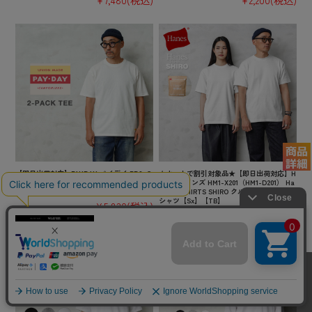
【即日出荷対応】PAYDAY ペイデイ PD8-C
★カートで割引対象品★【即日出荷対応】H
ST-5 STANDARD 2-PACK TEE 2パック 半
anes ヘインズ HM1-X201（HM1-D201） Ha
袖 Tシャツ【キャンペーン対象外】【TB】
nes T-SHIRTS SHIRO クルーネック 半袖 T
シャツ【Sx】【TB】
¥5,830
(税込)
¥2,970
(税込)