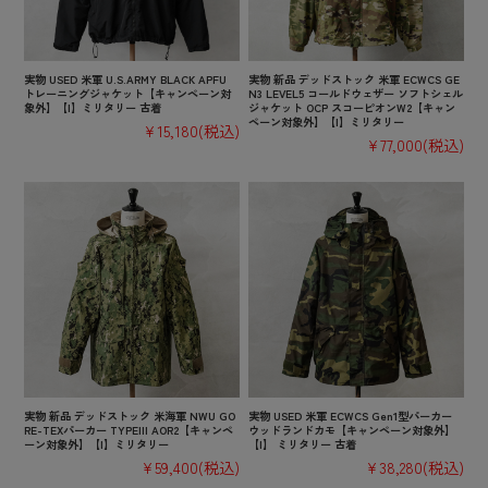
実物 USED 米軍 U.S.ARMY BLACK APFU
実物 新品 デッドストック 米軍 ECWCS GE
トレーニングジャケット【キャンペーン対
N3 LEVEL5 コールドウェザー ソフトシェル
象外】【I】ミリタリー 古着
ジャケット OCP スコーピオンW2【キャン
ペーン対象外】【I】ミリタリー
¥15,180
(税込)
¥77,000
(税込)
実物 新品 デッドストック 米海軍 NWU GO
実物 USED 米軍 ECWCS Gen1型パーカー
RE-TEXパーカー TYPEIII AOR2【キャンペ
ウッドランドカモ【キャンペーン対象外】
ーン対象外】【I】ミリタリー
【I】 ミリタリー 古着
¥59,400
(税込)
¥38,280
(税込)