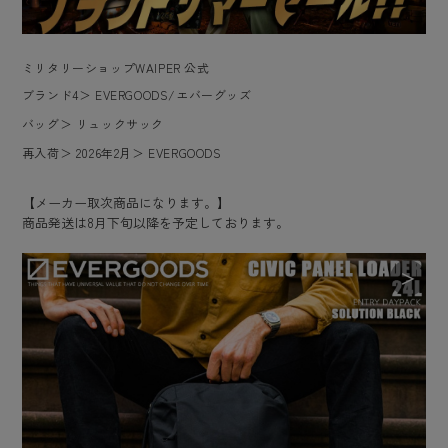
ミリタリーショップWAIPER 公式
ブランド4
＞
EVERGOODS/エバーグッズ
バッグ
＞
リュックサック
再入荷
＞
2026年2月
＞
EVERGOODS
【メーカー取次商品になります。】
商品発送は8月下旬以降を予定しております。
＞