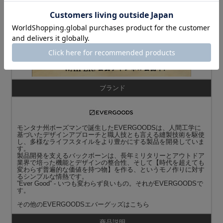
商品名
EVERGOODS エバーグッズ
CIVIC PANEL LOADER 24L バックパック / デイパック SOLUTI
ON BLACK
ブランド
モンタナ州ボーズマンで誕生したEVERGOODSは、人間工学に
基づいたデザインアプローチと職人技とも言える縫製技術を駆使
し、多様なライフスタイルをより豊かにする製品を開発していま
す。
製品開発を支えるバックボーンは、長年ミリタリーとアウトドア
業界で培った機能とデザインの整合性、そして【時代を超えても
変わらず普遍的な価値を持つ物】を作る、というモノ作りに対す
るシンプルな情熱です。
”Ever Good” - いつも変わらず良いもの。それがEVERGOODSで
す。
その他の
EVERGOODSエバーグッズ
はこちら
商品説明