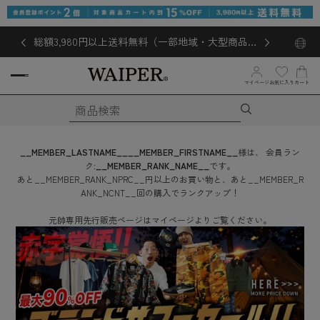
総額3,980円以上送料無料（一部地域・大型商品対
象外あり）
お気に入り
マイページ
カート
__MEMBER_LASTNAME__
__MEMBER_FIRSTNAME__
様は、
会員ラン
ク:
__MEMBER_RANK_NAME__
です。
あと
__MEMBER_RANK_NPRC__
円
以上のお買い物と、あと
__MEMBER_R
ANK_NCNT__
回
の購入でランクアップ！
元帥専用先行販売ページはマイページよりご覧ください。