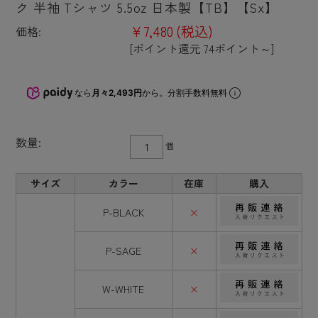
ク 半袖 Tシャツ 5.5oz 日本製【TB】【Sx】
¥7,480
(税込)
価格:
[ポイント還元 74ポイント～]
なら
月々2,493円
から。分割手数料無料
数量:
個
サイズ
カラー
在庫
購入
P-BLACK
×
P-SAGE
×
W-WHITE
×