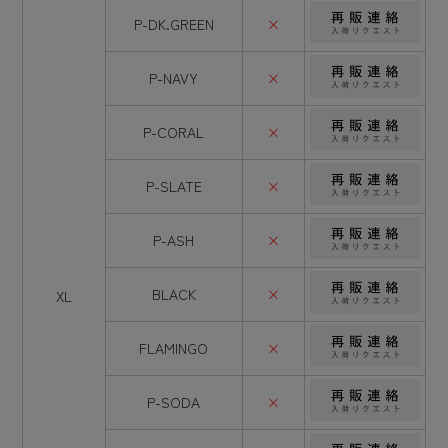
P-DK.GREEN
×
P-NAVY
×
P-CORAL
×
P-SLATE
×
P-ASH
×
BLACK
×
XL
FLAMINGO
×
P-SODA
×