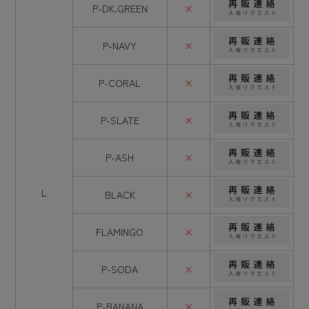
P-DK.GREEN
×
P-NAVY
×
P-CORAL
×
P-SLATE
×
P-ASH
×
L
BLACK
×
FLAMINGO
×
P-SODA
×
P-BANANA
×