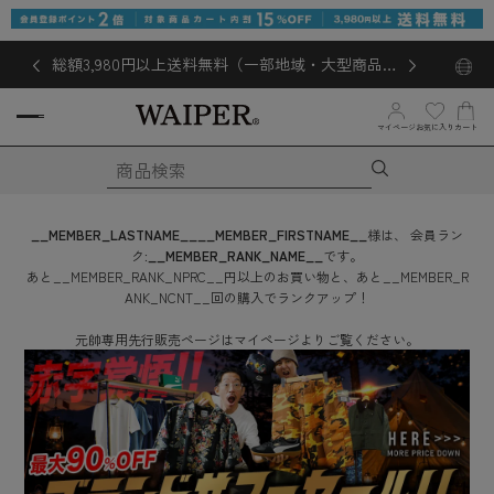
総額3,980円以上送料無料（一部地域・大型商品対
象外あり）
お気に入り
マイページ
カート
__MEMBER_LASTNAME__
__MEMBER_FIRSTNAME__
様は、
会員ラン
ク:
__MEMBER_RANK_NAME__
です。
あと
__MEMBER_RANK_NPRC__
円
以上のお買い物と、あと
__MEMBER_R
ANK_NCNT__
回
の購入でランクアップ！
元帥専用先行販売ページはマイページよりご覧ください。