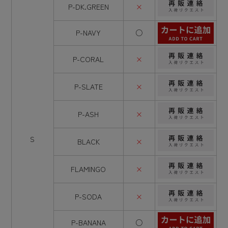
P-DK.GREEN
×
P-NAVY
○
P-CORAL
×
P-SLATE
×
P-ASH
×
S
BLACK
×
FLAMINGO
×
P-SODA
×
P-BANANA
○