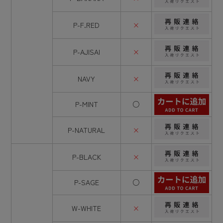
P-F.RED
×
P-AJISAI
×
NAVY
×
P-MINT
○
P-NATURAL
×
P-BLACK
×
P-SAGE
○
W-WHITE
×