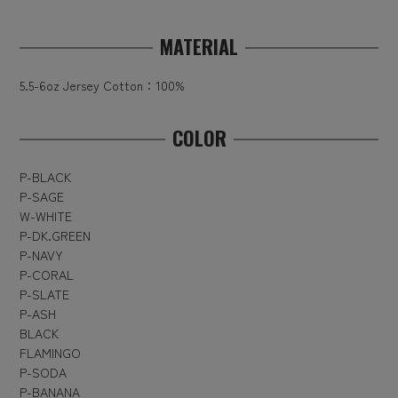
MATERIAL
5.5-6oz Jersey Cotton：100%
COLOR
P-BLACK
P-SAGE
W-WHITE
P-DK.GREEN
P-NAVY
P-CORAL
P-SLATE
P-ASH
BLACK
FLAMINGO
P-SODA
P-BANANA