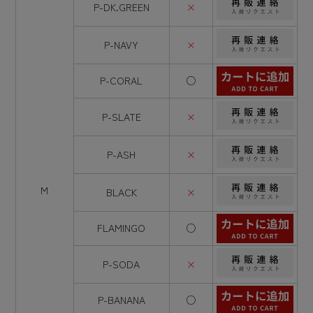
P-DK.GREEN
×
P-NAVY
×
P-CORAL
○
P-SLATE
×
P-ASH
×
M
BLACK
×
FLAMINGO
○
P-SODA
×
P-BANANA
○