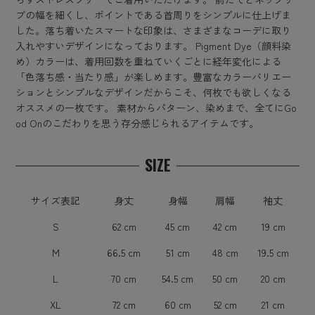
ブの幅を細くし、ポイントである首周りをシンプルに仕上げま
した。落ち着いたスマートな印象は、さまざまなコーデに取り
入れやすいデザインになっております。 Pigment Dye（顔料染
め）カラーは、着用回数を重ねていくごとに経年変化による
「色落ち感・当たり感」が楽しめます。豊富なカラーバリエー
ションとシンプルなデザインだからこそ、何枚でも欲しくなる
オススメの一枚です。 素材からパターン、染めまで、全てにGo
od Onのこだわりを思う存分感じられるアイテムです。
SIZE
サイズ表記
身丈
身幅
肩幅
袖丈
S
62 cm
45 cm
42 cm
19 cm
M
66.5 cm
51 cm
48 cm
19.5 cm
L
70 cm
54.5 cm
50 cm
20 cm
XL
72 cm
60 cm
52 cm
21 cm