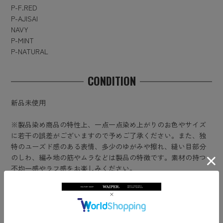
P-F.RED
P-AJISAI
NAVY
P-MINT
P-NATURAL
CONDITION
新品未使用
※製品染め商品の特性上、一点一点染め上がりのお色やサイズ
に若干の誤差がございますので予めご了承ください。また、独
特のユーズド感のある表情、多少のゆがみや擦れ、縫い目部分
のしわ、編み地の筋やムラなどは製品の特徴です。素材の持つ
不均一感やラフ感をお楽しみください。