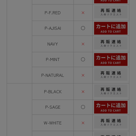
P-F.RED
×
P-AJISAI
○
NAVY
×
P-MINT
○
P-NATURAL
×
P-BLACK
×
P-SAGE
○
W-WHITE
×