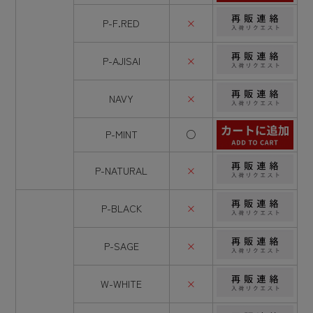
P-F.RED
×
P-AJISAI
×
NAVY
×
P-MINT
○
P-NATURAL
×
P-BLACK
×
P-SAGE
×
W-WHITE
×