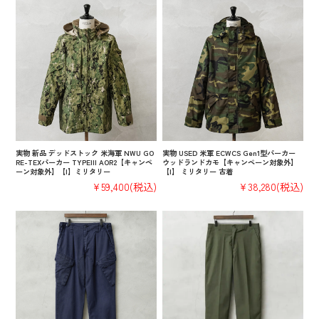
実物 新品 デッドストック 米海軍 NWU GO
実物 USED 米軍 ECWCS Gen1型パーカー
RE-TEXパーカー TYPEIII AOR2【キャンペ
ウッドランドカモ【キャンペーン対象外】
ーン対象外】【I】ミリタリー
【I】 ミリタリー 古着
¥59,400
(税込)
¥38,280
(税込)