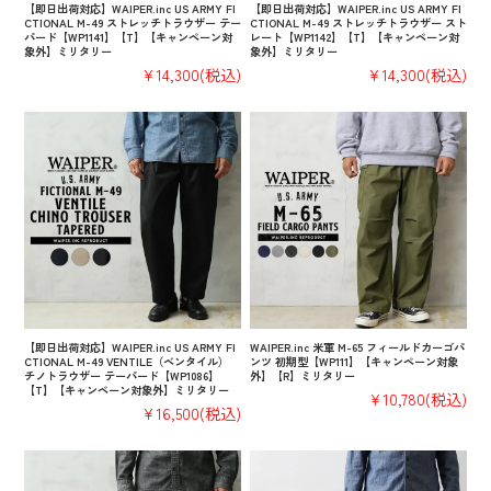
【即日出荷対応】WAIPER.inc US ARMY FI
【即日出荷対応】WAIPER.inc US ARMY FI
CTIONAL M-49 ストレッチトラウザー テー
CTIONAL M-49 ストレッチトラウザー スト
パード【WP1141】【T】【キャンペーン対
レート【WP1142】【T】【キャンペーン対
象外】ミリタリー
象外】ミリタリー
¥14,300
(税込)
¥14,300
(税込)
【即日出荷対応】WAIPER.inc US ARMY FI
WAIPER.inc 米軍 M-65 フィールドカーゴパ
CTIONAL M-49 VENTILE（ベンタイル）
ンツ 初期型【WP111】【キャンペーン対象
チノトラウザー テーパード【WP1086】
外】【R】ミリタリー
【T】【キャンペーン対象外】ミリタリー
¥10,780
(税込)
¥16,500
(税込)