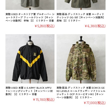
実物 USED オーストリア軍 プルオーバー シ
実物 新品 デッドストック 米軍 ユーティリ
ョートスリーブ フィールドシャツ【キャン
ティシャツ OG-507【キャンペーン対象外】
ペーン対象外】 半袖 【I】 ミリタリー 古着
長袖 【I】ミリタリー
¥5,280
(税込)
¥6,380
(税込)
実物 USED 米軍 U.S.ARMY BLACK APFU
実物 新品 デッドストック 米軍 ECWCS GE
トレーニングジャケット【キャンペーン対
N3 LEVEL5 コールドウェザー ソフトシェル
象外】【I】ミリタリー 古着
ジャケット OCP スコーピオンW2【キャン
ペーン対象外】【I】ミリタリー
¥15,180
(税込)
¥77,000
(税込)