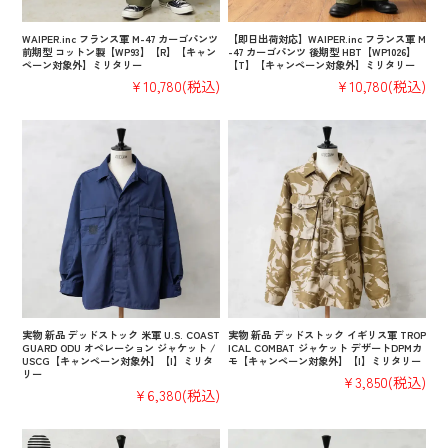
WAIPER.inc フランス軍 M-47 カーゴパンツ
【即日出荷対応】WAIPER.inc フランス軍 M
前期型 コットン製【WP93】【R】【キャン
-47 カーゴパンツ 後期型 HBT【WP1026】
ペーン対象外】ミリタリー
【T】【キャンペーン対象外】ミリタリー
¥10,780
(税込)
¥10,780
(税込)
実物 新品 デッドストック 米軍 U.S. COAST
実物 新品 デッドストック イギリス軍 TROP
GUARD ODU オペレーション ジャケット /
ICAL COMBAT ジャケット デザートDPMカ
USCG【キャンペーン対象外】【I】ミリタ
モ【キャンペーン対象外】【I】ミリタリー
リー
¥3,850
(税込)
¥6,380
(税込)