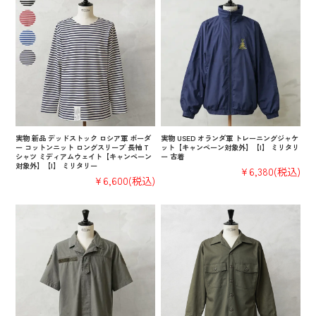
実物 新品 デッドストック ロシア軍 ボーダ
実物 USED オランダ軍 トレーニングジャケ
ー コットンニット ロングスリーブ 長袖 T
ット【キャンペーン対象外】【I】 ミリタリ
シャツ ミディアムウェイト【キャンペーン
ー 古着
対象外】【I】 ミリタリー
¥6,380
(税込)
¥6,600
(税込)