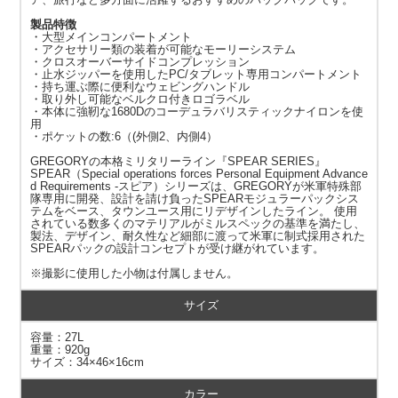
製品特徴
・大型メインコンパートメント
・アクセサリー類の装着が可能なモーリーシステム
・クロスオーバーサイドコンプレッション
・止水ジッパーを使用したPC/タブレット専用コンパートメント
・持ち運ぶ際に便利なウェビングハンドル
・取り外し可能なベルクロ付きロゴラベル
・本体に強靭な1680Dのコーデュラバリスティックナイロンを使
用
・ポケットの数:6（(外側2、内側4）
GREGORYの本格ミリタリーライン『SPEAR SERIES』
SPEAR（Special operations forces Personal Equipment Advance
d Requirements -スピア）シリーズは、GREGORYが米軍特殊部
隊専用に開発、設計を請け負ったSPEARモジュラーパックシス
テムをベース、タウンユース用にリデザインしたライン。 使用
されている数多くのマテリアルがミルスペックの基準を満たし、
製法、デザイン、耐久性など細部に渡って米軍に制式採用された
SPEARパックの設計コンセプトが受け継がれています。
※撮影に使用した小物は付属しません。
サイズ
容量：27L
重量：920g
サイズ：34×46×16cm
カラー