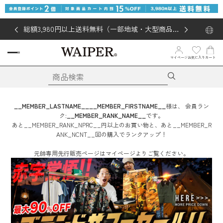
総額3,980円以上送料無料（一部地域・大型商品対
象外あり）
お気に入り
マイページ
カート
__MEMBER_LASTNAME__
__MEMBER_FIRSTNAME__
様は、
会員ラン
ク:
__MEMBER_RANK_NAME__
です。
あと
__MEMBER_RANK_NPRC__
円
以上のお買い物と、あと
__MEMBER_R
ANK_NCNT__
回
の購入でランクアップ！
元帥専用先行販売ページはマイページよりご覧ください。