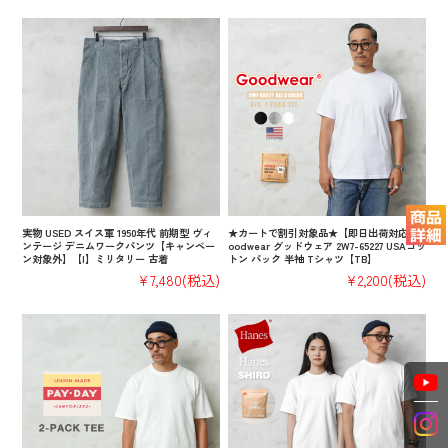
実物 USED スイス軍 1950年代 前期型 ヴィ
★カートで割引対象品★【即日出荷対応】G
ンテージ デニムワークパンツ【キャンペー
oodwear グッドウェア 2W7-65227 USAコッ
ン対象外】【I】ミリタリー 古着
トン パック 半袖 Tシャツ【TB】
¥7,480
(税込)
¥2,200
(税込)