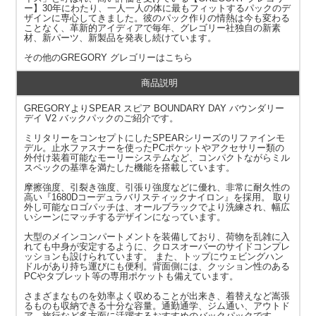
ー】30年にわたり、一人一人の体に最もフィットするパックのデ
ザインに専心してきました。彼のパック作りの情熱は今も変わる
ことなく、革新的アイディアで毎年、グレゴリー社独自の新素
材、新パーツ、新製品を発表し続けています。
その他の
GREGORY グレゴリー
はこちら
商品説明
GREGORYよりSPEAR スピア BOUNDARY DAY バウンダリー
デイ V2 バックパックのご紹介です。
ミリタリーをコンセプトにしたSPEARシリーズのリファインモ
デル。止水ファスナーを使ったPCポケットやアクセサリー類の
外付け装着可能なモーリーシステムなど、コンパクトながらミル
スペックの基準を満たした機能を搭載しています。
摩擦強度、引裂き強度、引張り強度などに優れ、非常に耐久性の
高い『1680Dコーデュラバリスティックナイロン』を採用。 取り
外し可能なロゴパッチは、オールブラックでより洗練され、幅広
いシーンにマッチするデザインになっています。
大型のメインコンパートメントを装備しており、荷物を乱雑に入
れても中身が安定するように、クロスオーバーのサイドコンプレ
ッションも設けられています。 また、トップにウェビングハン
ドルがあり持ち運びにも便利。背面側には、クッション性のある
PCやタブレット等の専用ポケットも備えています。
さまざまなものを効率よく収めることが出来き、着替えなど嵩張
るものも収納できる十分な容量。通勤通学、ジム通い、アウトド
ア、旅行など多方面に活躍するおすすめのバックパックです。