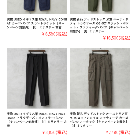
実物 USED イギリス軍 ROYAL NAVY COMB
実物 新品 デッドストック 米軍 ユーティリ
AT カーゴパンツ スラントポケット【キャ
ティ トラウザーズ OG-507 スラッシュポケ
ンペーン対象外】【I】 ミリタリー 古着
ット / ファティーグパンツ【キャンペーン
対象外】【I】ミリタリー
¥8,580
(税込)
¥16,500
(税込)
実物 USED イギリス軍 ROYAL NAVY No.3
実物 新品 デッドストック オーストリア軍
Dress トラウザーズ / オフィサーパンツ
M-75 コットンツイル ファティーグ カーゴ
【キャンペーン対象外】【I】ミリタリー 古
パンツ ノータック【キャンペーン対象外】
着
【I】ミリタリー
¥3,850
(税込)
¥7,480
(税込)