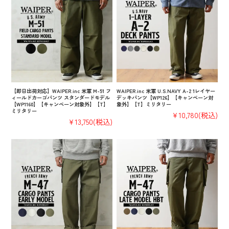
【即日出荷対応】WAIPER.inc 米軍 M-51 フ
WAIPER.inc 米軍 U.S.NAVY A-2 1レイヤー
ィールドカーゴパンツ スタンダードモデル
デッキパンツ【WP126】【キャンペーン対
【WP1160】【キャンペーン対象外】【T】
象外】【T】ミリタリー
ミリタリー
¥10,780
(税込)
¥13,750
(税込)